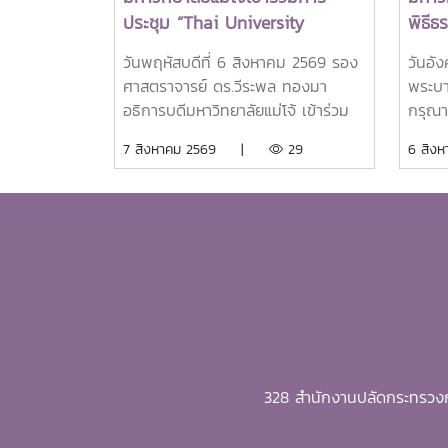
ประชุม “Thai University
พิธี
Presidential Forum 2026
ศพสมเ
วันพฤหัสบดีที่ 6 สิงหาคม 2569 รอง
วันอั
พระบ
ศาสตราจารย์ ดร.วีระพล ทองมา
พระบา
ชนนี
อธิการบดีมหาวิทยาลัยแม่โจ้ เข้าร่วม
กรุณา
ถวาย
การประชุมเข้าร่วมการประชุม Thai
พระบร
7 สิงหาคม 2569 |
29
6 สิ
ลูกเธ
University Presidents Forum
ศาสตร
ราเท
2026 ภายใตัหัวข้อ “พลิกโฉม
อธิกา
พัชร 
ประเทศไทย พลิกโฉมมหาวิทยาลัยกับ
ด้วย 
AI” โดยได้รับเกียรติจาก ศาสตราจารย์
สมาคม
ดร.ยศชนัน วงศ์สวัสดิ์ รองนายก
จำนวน
รัฐมนตรีและรัฐมนตรีว่าการกระทรวง
พิธี
การอุดมศึกษา วิทยาศาสตร์ วิจัยและ
สมเด็จ
นวัตกรรม เป็นประธานเปิดงาน ณ
ราชิน
โรงแรมเซ็นทารา แกรนด์ แอท
ณ พระ
เซ็นทรัลพลาซ่าลาดพร้าว กทม.สำหรับ
มหารา
328 สำนักงานปลัดกระทรวงก
การประชุม Thai University
พระศพ
Presidential Forum 2026 มี นาย
พัชรก
ดนุพร ปุณณกันต์ ผู้ช่วยรัฐมนตรี
หลวงร