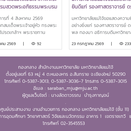
ธรรมสวดพระอภิธรรมพระบรม
ยินดีแก่ รองศาสตราจารย์ ดร
ด็จพระนางเจ้าสิริกิติ์
พล ทองมา อธิการบดีมหาวิท
งคารที่ 4 สิงหาคม 2569
มหาวิทยาลัยแม่โจ้ขอแสดงความย
รมราชินีนาถ พระบรมราช
แม่โจ้ ในโอกาสได้รับรางวัล
ทสมเด็จพระเจ้าอยู่หัว ทรงพระ
อย่างยิ่งแก่ รองศาสตราจารย์ ดร
พันปีหลวง พร้อมเข้ากราบ
Outstanding SEARCA
โปรดเกล้าฯ พระราชทาน
พล ทองมา อธิการบดีมหาวิทยาล
บังคมพระศพ สมเด็จพระเจ้า
Scholarship Alumni (OSS
มราชานุญาตให้ รอง
โจ้ ในโอกาสได้รับการคัดเลือกให้เ
งหาคม 2569 |
92
23 กรกฎาคม 2569 |
233
อ เจ้าฟ้าพัชรกิติยาภา นเรนทิ
Awards 2026
าจารย์ ดร.วีระพล ทองมา
ได้รับรางวัล Outstanding S
พยวดี กรมหลวงราชสาริณีสิริ
รบดีมหาวิทยาลัยแม่โจ้ พร้อม
Scholarship Alumni (OSSA)
มหาวัชรราชธิดา
คณะผู้บริหารมหาวิทยาลัย
Awards 2026 จากศูนย์ภูมิภาคเ
กองกลาง สำนักงานมหาวิทยาลัย มหาวิทยาลัยแม่โจ้
ศิษย์เก่า และบุคลากร รวม
ตะวันออกเฉียงใต้ว่าด้วยบัณฑิต
ตั้งอยู่เลขที่ 63 หมู่ 4 ต.หนองหาร อ.สันทราย จ.เชียงใหม่ 50290
 25 คน เป็นเจ้าภาพพระ
และการวิจัยด้านการเกษตร หรือ
โทรศัพท์ 0-5387-3013, 0-5387-3036-7 โทรสาร 0-5387-3015
ธรรมสวดพระอภิธรรมพระบรมศพ
Southeast Asian Regional 
อีเมล : saraban_mju@mju.ac.th
พระนางเจ้าสิริกิติ์ พระบรม
for Graduate Study and Res
ผู้ดูแลเว็บไซต์ : นางลัดดาวรรณ บำรุงกาญจน์
ีนาถ พระบรมราชชนนีพันปีหลวง
in Agriculture (SEARCA) นับ
.
ที่นั่งดุสิตมหาปราสาท พระบรม
รางวัลเกียรติยศระดับภูมิภาคที่
ศูนย์ประสานงาน งานอำนวยการ กองกลาง มหาวิทยาลัยแม่โจ้ (ชั้น 11)
ชวัง และเข้ากราบถวายบังคม
ศิษย์เก่าทุน SEARCA ผู้มีความส
ารอุดมศึกษา วิทยาศาสตร์ วิจัยและนวัตกรรม อาคาร 1 เขตราชเทว
สมเด็จพระเจ้าลูกเธอ เจ้าฟ้า
โดดเด่นทางวิชาชีพ มีภาวะผู้นำ 
โทรศัพท์ 02-3545553
ิติยาภา นเรนทิราเทพยวดี กรม
สร้างคุณูปการสำคัญต่อการ
าชสาริณีสิริพัชร มหาวัชรราช
พัฒนาการเกษตร ชนบท ชุมชน