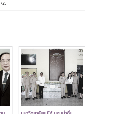
 725
วาม
มหาวิทยาลัยแม่โจ้ มอบน้ำดื่ม