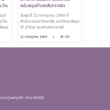
.วีระ
สนับสนุนอำเภอสันทรายใน
ยาลัย
กิจกรรม "จิตอาสาพัฒนาภูมิทัศน์"
ินดี
วันพุธที่ 22 กรกฎาคม 2569 ที่
และกิจกรรมต่างๆของอำเภอ
.วีระ
สำนักงานมหาวิทยาลัย มหาวิทยาลัยแม่
สันทราย
ัยแม่
โจ้ นำโดย รองศาสตราจารย์
A)
ป็นผู้
ดร.เกรียงศักดิ์ ศรีเงินยวง รอง
22 กรกฎาคม 2569 |
231
EARCA
อธิการบดี พร้อมด้วยคณะผู้บริหาร
มหาวิทยาลัย ร่วมมอบน้ำดื่มแก่ นาย
อเชีย
นพดล สุระสังวาลย์ นายอำเภอ
ศึกษา
สันทราย จำนวน 100 แพ็ค เพื่อใช้ใน
กิจกรรม “จิตอาสาพัฒนาภูมิทัศน์
Center
อำเภอสันทราย จังหวัดเชียงใหม่” ซึ่ง
earch
จัดขึ้นเนื่องในโอกาสวันสำคัญของชาติ
เป็น
ไทย เพื่อเฉลิมพระเกียรติพระบาท
มอบแก่
สมเด็จพระเจ้าอยู่หัว เนื่องในโอกาสวัน
ำเร็จ
เฉลิมพระชนมพรรษา 28 กรกฎาคม
ี แขวงทุ่งพญาไท กทม.10400
และ
2569 พร้อมทั้งสนับสนุนโครงการ
“ชาวเชียงใหม่ปลูกป่า รักษ์โลก เพิ่ม
 และ
พื้นที่สีเขียวสู่ชุมชน” แก่ผู้เข้าร่วม