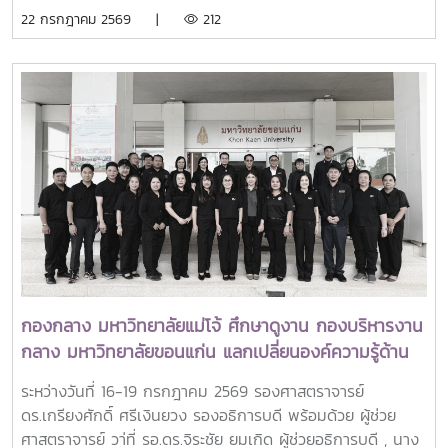
(Agribusiness and Entrepreneurship) โดยให้ความสำคัญ
ร่วมมอบน้ำดื่มแก่ นายนพดล สุระสังวาลย์ นายอำเภอสันทราย
22 กรกฎาคม 2569 |
212
กับผลงานที่สามารถสร้างผลกระทบอย่างเป็นรูปธรรมต่อการ
จำนวน 100 แพ็ค เพื่อใช้ในกิจกรรม “จิตอาสาพัฒนาภูมิทัศน์
พัฒนาการเกษตรและชนบทอย่างยั่งยืน โดยในปีนี้ การมอบ
อำเภอสันทราย จังหวัดเชียงใหม่” ซึ่งจัดขึ้นเนื่องในโอกาสวัน
รางวัล OSSA Awards 2026 มีความสำคัญเป็นพิเศษ เนื่องจาก
สำคัญของชาติไทย เพื่อเฉลิมพระเกียรติพระบาทสมเด็จ
จัดขึ้นในวาระเฉลิมฉลอง ครบรอบ 60 ปีของ SEARCA ซึ่งเป็น
พระเจ้าอยู่หัว เนื่องในโอกาสวันเฉลิมพระชนมพรรษา 28
องค์กรระดับภูมิภาคภายใต้ the Southeast Asian Ministers
กรกฎาคม 2569 พร้อมทั้งสนับสนุนโครงการ “ชาวเชียงใหม่ปลูก
of Education (SEAMEO) และมีบทบาทสำคัญในการพัฒนา
ป่า รักษ์โลก เพิ่มพื้นที่สีเขียวสู่ชุมชน” แก่ผู้เข้าร่วมกิจกรรมและ
ศักยภาพบุคลากร ส่งเสริมการศึกษาและการวิจัย ตลอดจนสร้าง
ประชาชนที่มาใช้บริการ
เครือข่ายความร่วมมือเพื่อการพัฒนาการเกษตรและชนบทใน
ภูมิภาคเอเชียตะวันออกเฉียงใต้มาอย่างต่อเนื่องจากศิษย์เก่าทุน
DAAD–SEARCA สู่ผู้นำมหาวิทยาลัยด้านการเกษตรรอง
ศาสตราจารย์ ดร.วีระพล ทองมา เป็นศิษย์เก่าของ University
of the Philippines Los Baños (UPLB) ประเทศฟิลิปปินส์
โดยได้รับทุนการศึกษาระดับปริญญาเอกจาก German
กองกลาง มหาวิทยาลัยแม่โจ้ ศึกษาดูงาน กองบริหารงาน
Academic Exchange Service (DAAD)–SEARCA
กลาง มหาวิทยาลัยขอนแก่น แลกเปลี่ยนองค์ความรู้ด้าน
Scholarship และสำเร็จการศึกษาระดับ Doctor of Philosophy
AI เพื่อยกระดับการบริหารจัดการองค์กรสมัยใหม่ และแลก
(Ph.D.) in Extension Education จาก University of the
ระหว่างวันที่ 16-19 กรกฎาคม 2569 รองศาสตราจารย์
เปลี่ยนเรียนรู้ด้านการประยุกต์ใช้ AI ในการปฎิบัติงาน
Philippines Los Baños ในปี ค.ศ. 2001ประสบการณ์ทาง
ดร.เกรียงศักดิ์ ศรีเงินยวง รองอธิการบดี พร้อมด้วย ผู้ช่วย
วิชาการและการสร้างเครือข่ายความร่วมมือระหว่างประเทศในช่วง
ศาสตราจารย์ วา่ที่ รอ.ดร.จิระชัย ยมเกิด ผู้ช่วยอธิการบดี , นาง