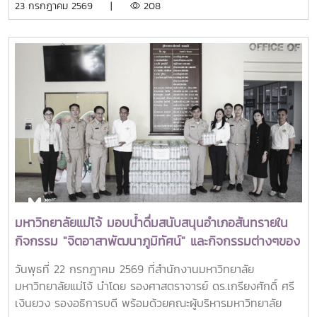
23 กรกฎาคม 2569 |
208
ศูนย์ภูมิภาคเอเชียตะวันออกเฉียงใต้ว่าด้วยบัณฑิตศึกษาและการ
วิจัยด้านการเกษตร หรือ Southeast Asian Regional Center
for Graduate Study and Research in Agriculture
(SEARCA) นับเป็นรางวัลเกียรติยศระดับภูมิภาคที่มอบแก่ศิษย์
เก่าทุน SEARCA ผู้มีความสำเร็จโดดเด่นทางวิชาชีพ มีภาวะผู้นำ
และสร้างคุณูปการสำคัญต่อการพัฒนาการเกษตร ชนบท ชุมชน
และสังคมอย่างยั่งยืนรางวัล Outstanding SEARCA
Scholarship Alumni (OSSA) จัดตั้งขึ้นเพื่อเชิดชูเกียรติศิษย์
เก่าผู้ได้รับทุนการศึกษาระดับบัณฑิตศึกษาจาก SEARCA ซึ่งได้
นำองค์ความรู้ ประสบการณ์ และศักยภาพที่ได้รับจากการศึกษา
ไปสร้างคุณประโยชน์ต่อองค์กร ชุมชน ประเทศ และภูมิภาคเอเชีย
ตะวันออกเฉียงใต้ ตลอดจนเป็นแบบอย่างที่สะท้อนค่านิยมและ
ปรัชญาของ SEARCA ผ่านความสำเร็จในวิชาชีพ การบริการ
มหาวิทยาลัยแม่โจ้ มอบน้ำดื่มสนับสนุนอำเภอสันทรายใน
สาธารณะ และการอุทิศตนเพื่อส่วนรวมในปี 2026 การพิจารณา
กิจกรรม "จิตอาสาพัฒนาภูมิทัศน์" และกิจกรรมต่างๆของ
รางวัลครอบคลุมผลงานสำคัญ 4 ด้าน ได้แก่ การสอน
อำเภอสันทราย
(Teaching) การวิจัย (Research) การบริการสาธารณะและการ
วันพุธที่ 22 กรกฎาคม 2569 ที่สำนักงานมหาวิทยาลัย
พัฒนาชุมชน (Public Service and Community
มหาวิทยาลัยแม่โจ้ นำโดย รองศาสตราจารย์ ดร.เกรียงศักดิ์ ศรี
Development) และธุรกิจการเกษตรและการเป็นผู้ประกอบการ
เงินยวง รองอธิการบดี พร้อมด้วยคณะผู้บริหารมหาวิทยาลัย