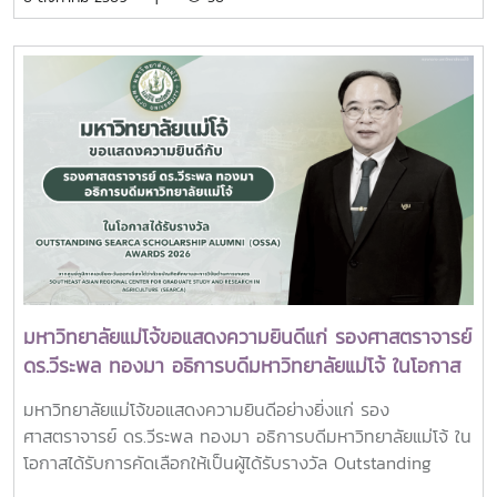
บุคลากร รวมจำนวน 25 คน เป็นเจ้าภาพพระพิธีธรรมสวดพระ
อภิธรรมพระบรมศพสมเด็จพระนางเจ้าสิริกิติ์ พระบรมราชินีนาถ
พระบรมราชชนนีพันปีหลวง ณ พระที่นั่งดุสิตมหาปราสาท
พระบรมมหาราชวัง และเข้ากราบถวายบังคมพระศพสมเด็จ
พระเจ้าลูกเธอ เจ้าฟ้าพัชรกิติยาภา นเรนทิราเทพยวดี กรมหลวง
ราชสาริณีสิริพัชร มหาวัชรราชธิดา ณ พระที่นั่งพิมานรัตยา
พระบรมมหาราชวังการเข้าร่วมพิธีในครั้งนี้ นับเป็นพระ
มหากรุณาธิคุณล้นเกล้าล้นกระหม่อมแก่คณะผู้บริหาร
มหาวิทยาลัย สมาคมศิษย์เก่า และบุคลากร มหาวิทยาลัยแม่โจ้ที่ได้
ร่วมแสดงความจงรักภักดี ถวายความอาลัยและน้อมรำลึกในพระ
มหากรุณาธิคุณอย่างหาที่สุดมิได้
มหาวิทยาลัยแม่โจ้ขอแสดงความยินดีแก่ รองศาสตราจารย์
ดร.วีระพล ทองมา อธิการบดีมหาวิทยาลัยแม่โจ้ ในโอกาส
ได้รับรางวัล Outstanding SEARCA Scholarship
มหาวิทยาลัยแม่โจ้ขอแสดงความยินดีอย่างยิ่งแก่ รอง
Alumni (OSSA) Awards 2026
ศาสตราจารย์ ดร.วีระพล ทองมา อธิการบดีมหาวิทยาลัยแม่โจ้ ใน
โอกาสได้รับการคัดเลือกให้เป็นผู้ได้รับรางวัล Outstanding
SEARCA Scholarship Alumni (OSSA) Awards 2026 จาก