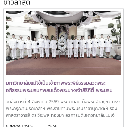
ข่าวล่าสุด
มหาวิทยาลัยแม่โจ้เป็นเจ้าภาพพระพิธีธรรมสวดพระ
อภิธรรมพระบรมศพสมเด็จพระนางเจ้าสิริกิติ์ พระบรม
ราชินีนาถ พระบรมราชชนนีพันปีหลวง พร้อมเข้ากราบ
วันอังคารที่ 4 สิงหาคม 2569 พระบาทสมเด็จพระเจ้าอยู่หัว ทรง
ถวายบังคมพระศพ สมเด็จพระเจ้าลูกเธอ เจ้าฟ้าพัชรกิติยา
พระกรุณาโปรดเกล้าฯ พระราชทานพระบรมราชานุญาตให้ รอง
ภา นเรนทิราเทพยวดี กรมหลวงราชสาริณีสิริพัชร มหา
ศาสตราจารย์ ดร.วีระพล ทองมา อธิการบดีมหาวิทยาลัยแม่โจ้
วัชรราชธิดา
พร้อมด้วย คณะผู้บริหารมหาวิทยาลัย สมาคมศิษย์เก่า และ
6 สิงหาคม 2569 |
56