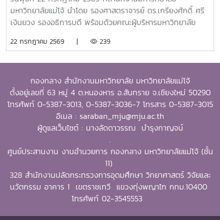
พัฒนาชุมชน (Public Service and Community
มหาวิทยาลัยแม่โจ้ นำโดย รองศาสตราจารย์ ดร.เกรียงศักดิ์ ศรี
Development) และธุรกิจการเกษตรและการเป็นผู้ประกอบการ
เงินยวง รองอธิการบดี พร้อมด้วยคณะผู้บริหารมหาวิทยาลัย
(Agribusiness and Entrepreneurship) โดยให้ความสำคัญ
ร่วมมอบน้ำดื่มแก่ นายนพดล สุระสังวาลย์ นายอำเภอสันทราย
22 กรกฎาคม 2569 |
239
กับผลงานที่สามารถสร้างผลกระทบอย่างเป็นรูปธรรมต่อการ
จำนวน 100 แพ็ค เพื่อใช้ในกิจกรรม “จิตอาสาพัฒนาภูมิทัศน์
พัฒนาการเกษตรและชนบทอย่างยั่งยืน โดยในปีนี้ การมอบ
อำเภอสันทราย จังหวัดเชียงใหม่” ซึ่งจัดขึ้นเนื่องในโอกาสวัน
รางวัล OSSA Awards 2026 มีความสำคัญเป็นพิเศษ เนื่องจาก
สำคัญของชาติไทย เพื่อเฉลิมพระเกียรติพระบาทสมเด็จ
จัดขึ้นในวาระเฉลิมฉลอง ครบรอบ 60 ปีของ SEARCA ซึ่งเป็น
กองกลาง สำนักงานมหาวิทยาลัย มหาวิทยาลัยแม่โจ้
พระเจ้าอยู่หัว เนื่องในโอกาสวันเฉลิมพระชนมพรรษา 28
องค์กรระดับภูมิภาคภายใต้ the Southeast Asian Ministers
ตั้งอยู่เลขที่ 63 หมู่ 4 ต.หนองหาร อ.สันทราย จ.เชียงใหม่ 50290
กรกฎาคม 2569 พร้อมทั้งสนับสนุนโครงการ “ชาวเชียงใหม่ปลูก
of Education (SEAMEO) และมีบทบาทสำคัญในการพัฒนา
โทรศัพท์ 0-5387-3013, 0-5387-3036-7 โทรสาร 0-5387-3015
ป่า รักษ์โลก เพิ่มพื้นที่สีเขียวสู่ชุมชน” แก่ผู้เข้าร่วมกิจกรรมและ
ศักยภาพบุคลากร ส่งเสริมการศึกษาและการวิจัย ตลอดจนสร้าง
อีเมล : saraban_mju@mju.ac.th
ประชาชนที่มาใช้บริการ
เครือข่ายความร่วมมือเพื่อการพัฒนาการเกษตรและชนบทใน
ผู้ดูแลเว็บไซต์ : นางลัดดาวรรณ บำรุงกาญจน์
ภูมิภาคเอเชียตะวันออกเฉียงใต้มาอย่างต่อเนื่องจากศิษย์เก่าทุน
.
DAAD–SEARCA สู่ผู้นำมหาวิทยาลัยด้านการเกษตรรอง
ศูนย์ประสานงาน งานอำนวยการ กองกลาง มหาวิทยาลัยแม่โจ้ (ชั้น
ศาสตราจารย์ ดร.วีระพล ทองมา เป็นศิษย์เก่าของ University
11)
of the Philippines Los Baños (UPLB) ประเทศฟิลิปปินส์
328 สำนักงานปลัดกระทรวงการอุดมศึกษา วิทยาศาสตร์ วิจัยและ
โดยได้รับทุนการศึกษาระดับปริญญาเอกจาก German
นวัตกรรม อาคาร 1 เขตราชเทวี แขวงทุ่งพญาไท กทม.10400
Academic Exchange Service (DAAD)–SEARCA
โทรศัพท์ 02-3545553
Scholarship และสำเร็จการศึกษาระดับ Doctor of Philosophy