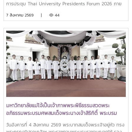
การประชุม Thai University Presidents Forum 2026 ภาย
ใตัหัวข้อ “พลิกโฉมประเทศไทย พลิกโฉมมหาวิทยาลัยกับ AI” โดย
7 สิงหาคม 2569 |
44
ได้รับเกียรติจาก ศาสตราจารย์ ดร.ยศชนัน วงศ์สวัสดิ์ รองนายก
รัฐมนตรีและรัฐมนตรีว่าการกระทรวงการอุดมศึกษา
วิทยาศาสตร์ วิจัยและนวัตกรรม เป็นประธานเปิดงาน ณ โรงแรม
เซ็นทารา แกรนด์ แอท เซ็นทรัลพลาซ่าลาดพร้าว กทม.สำหรับ
การประชุม Thai University Presidential Forum 2026 มี
นายดนุพร ปุณณกันต์ ผู้ช่วยรัฐมนตรีประจำกระทรวง อว.
ทพญ.ศรีญาดา ปาลิมาพันธ์ ที่ปรึกษา รมว.อว. ศ.ดร.ศุภชัย
ปทุมนากุล ปลัดกระทรวง อว. ดร.พันธุ์เพิ่มศักดิ์ อารุณี รองปลัด
กระทรวง อว. นางศรินยา สาขากร ผู้ช่วยปลัดกระทรวง อว.
คณะผู้บริหารหน่วยงานในกระทรวง อว. Professor Tan Eng
Chye, President, National University of Singapore
Professor Yang Bin , Vice Chancellor, Tsinghua
University Council Professor Tan Eng Chye อธิการบดี
มหาวิทยาลัยแม่โจ้เป็นเจ้าภาพพระพิธีธรรมสวดพระ
มหาวิทยาลัยแห่งชาติสิงคโปร์ Professor Yang Bin รองประธาน
อภิธรรมพระบรมศพสมเด็จพระนางเจ้าสิริกิติ์ พระบรม
สภามหาวิทยาลัยชิงหวา ตลอดจนประธานที่ประชุมอธิการบดี ทั้ง
ราชินีนาถ พระบรมราชชนนีพันปีหลวง พร้อมเข้ากราบ
4 แห่ง ได้แก่ ที่ประชุมอธิการบดีแห่งประเทศไทย (ทปอ.) ที่ประชุม
วันอังคารที่ 4 สิงหาคม 2569 พระบาทสมเด็จพระเจ้าอยู่หัว ทรง
ถวายบังคมพระศพ สมเด็จพระเจ้าลูกเธอ เจ้าฟ้าพัชรกิติยา
อธิการบดีมหาวิทยาลัยราชภัฏ (ทปอ.มรภ.) ที่ประชุมอธิการบดี
พระกรุณาโปรดเกล้าฯ พระราชทานพระบรมราชานุญาตให้ รอง