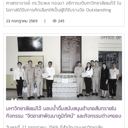
ศาสตราจารย์ ดร.วีระพล ทองมา อธิการบดีมหาวิทยาลัยแม่โจ้ ใน
โอกาสได้รับการคัดเลือกให้เป็นผู้ได้รับรางวัล Outstanding
SEARCA Scholarship Alumni (OSSA) Awards 2026 จาก
23 กรกฎาคม 2569 |
245
ศูนย์ภูมิภาคเอเชียตะวันออกเฉียงใต้ว่าด้วยบัณฑิตศึกษาและการ
วิจัยด้านการเกษตร หรือ Southeast Asian Regional Center
for Graduate Study and Research in Agriculture
(SEARCA) นับเป็นรางวัลเกียรติยศระดับภูมิภาคที่มอบแก่ศิษย์
เก่าทุน SEARCA ผู้มีความสำเร็จโดดเด่นทางวิชาชีพ มีภาวะผู้นำ
และสร้างคุณูปการสำคัญต่อการพัฒนาการเกษตร ชนบท ชุมชน
และสังคมอย่างยั่งยืนรางวัล Outstanding SEARCA
Scholarship Alumni (OSSA) จัดตั้งขึ้นเพื่อเชิดชูเกียรติศิษย์
เก่าผู้ได้รับทุนการศึกษาระดับบัณฑิตศึกษาจาก SEARCA ซึ่งได้
นำองค์ความรู้ ประสบการณ์ และศักยภาพที่ได้รับจากการศึกษา
ไปสร้างคุณประโยชน์ต่อองค์กร ชุมชน ประเทศ และภูมิภาคเอเชีย
ตะวันออกเฉียงใต้ ตลอดจนเป็นแบบอย่างที่สะท้อนค่านิยมและ
ปรัชญาของ SEARCA ผ่านความสำเร็จในวิชาชีพ การบริการ
มหาวิทยาลัยแม่โจ้ มอบน้ำดื่มสนับสนุนอำเภอสันทรายใน
สาธารณะ และการอุทิศตนเพื่อส่วนรวมในปี 2026 การพิจารณา
กิจกรรม "จิตอาสาพัฒนาภูมิทัศน์" และกิจกรรมต่างๆของ
รางวัลครอบคลุมผลงานสำคัญ 4 ด้าน ได้แก่ การสอน
อำเภอสันทราย
(Teaching) การวิจัย (Research) การบริการสาธารณะและการ
วันพุธที่ 22 กรกฎาคม 2569 ที่สำนักงานมหาวิทยาลัย