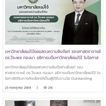
Action เพื่อร่วมกำหนดข้อเสนอเชิงนโยบายและแผนปฏิบัติการใน
พระเจ้าลูกเธอ เจ้าฟ้าพัชรกิติยาภา นเรนทิราเทพยวดี กรมหลวง
การขับเคลื่อนมหาวิทยาลัยไทยในอนาคตการเข้าร่วมประชุมในครั้ง
ราชสาริณีสิริพัชร มหาวัชรราชธิดา ณ พระที่นั่งพิมานรัตยา
นี้มหาวิทยาลัยแม่โจ้ติดตามทิศทางการเปลี่ยนแปลงของการ
พระบรมมหาราชวังการเข้าร่วมพิธีในครั้งนี้ นับเป็นพระ
อุดมศึกษาไทย พร้อมแลกเปลี่ยนองค์ความรู้และสร้างความร่วม
มหากรุณาธิคุณล้นเกล้าล้นกระหม่อมแก่คณะผู้บริหาร
มือกับเครือข่ายสถาบันอุดมศึกษาทั่วประเทศ เพื่อร่วมกันพัฒนา
มหาวิทยาลัย สมาคมศิษย์เก่า และบุคลากร มหาวิทยาลัยแม่โจ้ที่ได้
มหาวิทยาลัยไทยให้ก้าวทันการเปลี่ยนแปลงของโลกยุคดิจิทัล และ
ร่วมแสดงความจงรักภักดี ถวายความอาลัยและน้อมรำลึกในพระ
ยกระดับศักยภาพด้านการศึกษา วิจัย และนวัตกรรมอย่างยั่งยืน
มหากรุณาธิคุณอย่างหาที่สุดมิได้
มหาวิทยาลัยแม่โจ้ขอแสดงความยินดีแก่ รองศาสตราจารย์
ดร.วีระพล ทองมา อธิการบดีมหาวิทยาลัยแม่โจ้ ในโอกาส
ได้รับรางวัล Outstanding SEARCA Scholarship
มหาวิทยาลัยแม่โจ้ขอแสดงความยินดีอย่างยิ่งแก่ รอง
Alumni (OSSA) Awards 2026
ศาสตราจารย์ ดร.วีระพล ทองมา อธิการบดีมหาวิทยาลัยแม่โจ้ ใน
โอกาสได้รับการคัดเลือกให้เป็นผู้ได้รับรางวัล Outstanding
SEARCA Scholarship Alumni (OSSA) Awards 2026 จาก
23 กรกฎาคม 2569 |
214
ศูนย์ภูมิภาคเอเชียตะวันออกเฉียงใต้ว่าด้วยบัณฑิตศึกษาและการ
วิจัยด้านการเกษตร หรือ Southeast Asian Regional Center
for Graduate Study and Research in Agriculture