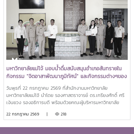
(SEARCA) นับเป็นรางวัลเกียรติยศระดับภูมิภาคที่มอบแก่ศิษย์
เก่าทุน SEARCA ผู้มีความสำเร็จโดดเด่นทางวิชาชีพ มีภาวะผู้นำ
และสร้างคุณูปการสำคัญต่อการพัฒนาการเกษตร ชนบท ชุมชน
และสังคมอย่างยั่งยืนรางวัล Outstanding SEARCA
Scholarship Alumni (OSSA) จัดตั้งขึ้นเพื่อเชิดชูเกียรติศิษย์
เก่าผู้ได้รับทุนการศึกษาระดับบัณฑิตศึกษาจาก SEARCA ซึ่งได้
นำองค์ความรู้ ประสบการณ์ และศักยภาพที่ได้รับจากการศึกษา
ไปสร้างคุณประโยชน์ต่อองค์กร ชุมชน ประเทศ และภูมิภาคเอเชีย
ตะวันออกเฉียงใต้ ตลอดจนเป็นแบบอย่างที่สะท้อนค่านิยมและ
ปรัชญาของ SEARCA ผ่านความสำเร็จในวิชาชีพ การบริการ
มหาวิทยาลัยแม่โจ้ มอบน้ำดื่มสนับสนุนอำเภอสันทรายใน
สาธารณะ และการอุทิศตนเพื่อส่วนรวมในปี 2026 การพิจารณา
กิจกรรม "จิตอาสาพัฒนาภูมิทัศน์" และกิจกรรมต่างๆของ
รางวัลครอบคลุมผลงานสำคัญ 4 ด้าน ได้แก่ การสอน
อำเภอสันทราย
(Teaching) การวิจัย (Research) การบริการสาธารณะและการ
วันพุธที่ 22 กรกฎาคม 2569 ที่สำนักงานมหาวิทยาลัย
พัฒนาชุมชน (Public Service and Community
มหาวิทยาลัยแม่โจ้ นำโดย รองศาสตราจารย์ ดร.เกรียงศักดิ์ ศรี
Development) และธุรกิจการเกษตรและการเป็นผู้ประกอบการ
เงินยวง รองอธิการบดี พร้อมด้วยคณะผู้บริหารมหาวิทยาลัย
(Agribusiness and Entrepreneurship) โดยให้ความสำคัญ
ร่วมมอบน้ำดื่มแก่ นายนพดล สุระสังวาลย์ นายอำเภอสันทราย
22 กรกฎาคม 2569 |
218
กับผลงานที่สามารถสร้างผลกระทบอย่างเป็นรูปธรรมต่อการ
จำนวน 100 แพ็ค เพื่อใช้ในกิจกรรม “จิตอาสาพัฒนาภูมิทัศน์
พัฒนาการเกษตรและชนบทอย่างยั่งยืน โดยในปีนี้ การมอบ
อำเภอสันทราย จังหวัดเชียงใหม่” ซึ่งจัดขึ้นเนื่องในโอกาสวัน
รางวัล OSSA Awards 2026 มีความสำคัญเป็นพิเศษ เนื่องจาก
สำคัญของชาติไทย เพื่อเฉลิมพระเกียรติพระบาทสมเด็จ