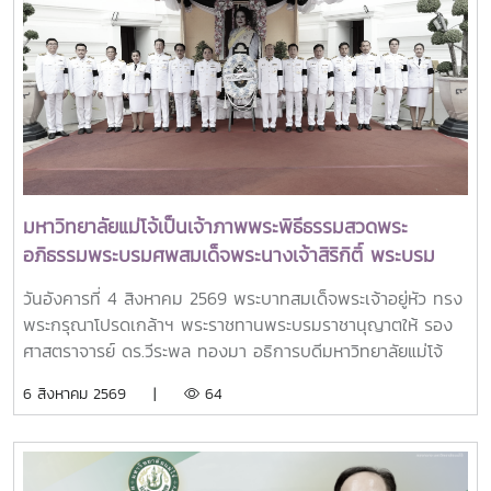
การประชุม Thai University Presidential Forum 2026 มี
นายดนุพร ปุณณกันต์ ผู้ช่วยรัฐมนตรีประจำกระทรวง อว.
ทพญ.ศรีญาดา ปาลิมาพันธ์ ที่ปรึกษา รมว.อว. ศ.ดร.ศุภชัย
ปทุมนากุล ปลัดกระทรวง อว. ดร.พันธุ์เพิ่มศักดิ์ อารุณี รองปลัด
กระทรวง อว. นางศรินยา สาขากร ผู้ช่วยปลัดกระทรวง อว.
คณะผู้บริหารหน่วยงานในกระทรวง อว. Professor Tan Eng
Chye, President, National University of Singapore
Professor Yang Bin , Vice Chancellor, Tsinghua
University Council Professor Tan Eng Chye อธิการบดี
มหาวิทยาลัยแม่โจ้เป็นเจ้าภาพพระพิธีธรรมสวดพระ
มหาวิทยาลัยแห่งชาติสิงคโปร์ Professor Yang Bin รองประธาน
อภิธรรมพระบรมศพสมเด็จพระนางเจ้าสิริกิติ์ พระบรม
สภามหาวิทยาลัยชิงหวา ตลอดจนประธานที่ประชุมอธิการบดี ทั้ง
ราชินีนาถ พระบรมราชชนนีพันปีหลวง พร้อมเข้ากราบ
4 แห่ง ได้แก่ ที่ประชุมอธิการบดีแห่งประเทศไทย (ทปอ.) ที่ประชุม
วันอังคารที่ 4 สิงหาคม 2569 พระบาทสมเด็จพระเจ้าอยู่หัว ทรง
ถวายบังคมพระศพ สมเด็จพระเจ้าลูกเธอ เจ้าฟ้าพัชรกิติยา
อธิการบดีมหาวิทยาลัยราชภัฏ (ทปอ.มรภ.) ที่ประชุมอธิการบดี
พระกรุณาโปรดเกล้าฯ พระราชทานพระบรมราชานุญาตให้ รอง
ภา นเรนทิราเทพยวดี กรมหลวงราชสาริณีสิริพัชร มหา
มหาวิทยาลัยเทคโนโลยีราชมงคล (ทปอ.มทร.) สมาคมสถาบัน
ศาสตราจารย์ ดร.วีระพล ทองมา อธิการบดีมหาวิทยาลัยแม่โจ้
วัชรราชธิดา
อุดมศึกษาเอกชนแห่งประเทศไทย (สสอท.)ภายในงานยังมีการ
พร้อมด้วย คณะผู้บริหารมหาวิทยาลัย สมาคมศิษย์เก่า และ
6 สิงหาคม 2569 |
64
แลกเปลี่ยนประสบการณ์ด้าน Reinventing University ผ่าน
บุคลากร รวมจำนวน 25 คน เป็นเจ้าภาพพระพิธีธรรมสวดพระ
ปาฐกถาจากวิทยากรต่างประเทศ การเสวนาเชิงยุทธศาสตร์ของ
อภิธรรมพระบรมศพสมเด็จพระนางเจ้าสิริกิติ์ พระบรมราชินีนาถ
ผู้นำเครือข่ายอุดมศึกษา การนำเสนอกรณีศึกษาการประยุกต์ใช้
พระบรมราชชนนีพันปีหลวง ณ พระที่นั่งดุสิตมหาปราสาท
AI และนวัตกรรมจากภาคเอกชน รวมถึงกิจกรรม Forum-to-
พระบรมมหาราชวัง และเข้ากราบถวายบังคมพระศพสมเด็จ