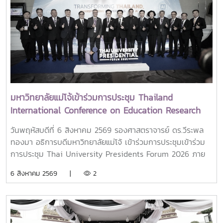
มหาวิทยาลัยแม่โจ้เข้าร่วมการประชุม Thailand
International Conference on Education Research
(ThaiCER) 2026
วันพฤหัสบดีที่ 6 สิงหาคม 2569 รองศาสตราจารย์ ดร.วีระพล
ทองมา อธิการบดีมหาวิทยาลัยแม่โจ้ เข้าร่วมการประชุมเข้าร่วม
การประชุม Thai University Presidents Forum 2026 ภาย
ใตัหัวข้อ “พลิกโฉมประเทศไทย พลิกโฉมมหาวิทยาลัยกับ AI” โดย
6 สิงหาคม 2569 |
2
ได้รับเกียรติจาก ศาสตราจารย์ ดร.ยศชนัน วงศ์สวัสดิ์ รองนายก
รัฐมนตรีและรัฐมนตรีว่าการกระทรวงการอุดมศึกษา
วิทยาศาสตร์ วิจัยและนวัตกรรม เป็นประธานเปิดงาน ณ โรงแรม
เซ็นทารา แกรนด์ แอท เซ็นทรัลพลาซ่าลาดพร้าว กทม.สำหรับ