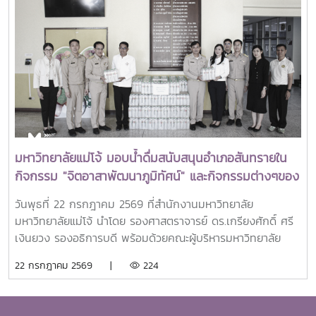
เก่าทุน SEARCA ผู้มีความสำเร็จโดดเด่นทางวิชาชีพ มีภาวะผู้นำ
และสร้างคุณูปการสำคัญต่อการพัฒนาการเกษตร ชนบท ชุมชน
และสังคมอย่างยั่งยืนรางวัล Outstanding SEARCA
Scholarship Alumni (OSSA) จัดตั้งขึ้นเพื่อเชิดชูเกียรติศิษย์
เก่าผู้ได้รับทุนการศึกษาระดับบัณฑิตศึกษาจาก SEARCA ซึ่งได้
นำองค์ความรู้ ประสบการณ์ และศักยภาพที่ได้รับจากการศึกษา
ไปสร้างคุณประโยชน์ต่อองค์กร ชุมชน ประเทศ และภูมิภาคเอเชีย
ตะวันออกเฉียงใต้ ตลอดจนเป็นแบบอย่างที่สะท้อนค่านิยมและ
ปรัชญาของ SEARCA ผ่านความสำเร็จในวิชาชีพ การบริการ
มหาวิทยาลัยแม่โจ้ มอบน้ำดื่มสนับสนุนอำเภอสันทรายใน
สาธารณะ และการอุทิศตนเพื่อส่วนรวมในปี 2026 การพิจารณา
กิจกรรม "จิตอาสาพัฒนาภูมิทัศน์" และกิจกรรมต่างๆของ
รางวัลครอบคลุมผลงานสำคัญ 4 ด้าน ได้แก่ การสอน
อำเภอสันทราย
(Teaching) การวิจัย (Research) การบริการสาธารณะและการ
วันพุธที่ 22 กรกฎาคม 2569 ที่สำนักงานมหาวิทยาลัย
พัฒนาชุมชน (Public Service and Community
มหาวิทยาลัยแม่โจ้ นำโดย รองศาสตราจารย์ ดร.เกรียงศักดิ์ ศรี
Development) และธุรกิจการเกษตรและการเป็นผู้ประกอบการ
เงินยวง รองอธิการบดี พร้อมด้วยคณะผู้บริหารมหาวิทยาลัย
(Agribusiness and Entrepreneurship) โดยให้ความสำคัญ
ร่วมมอบน้ำดื่มแก่ นายนพดล สุระสังวาลย์ นายอำเภอสันทราย
22 กรกฎาคม 2569 |
224
กับผลงานที่สามารถสร้างผลกระทบอย่างเป็นรูปธรรมต่อการ
จำนวน 100 แพ็ค เพื่อใช้ในกิจกรรม “จิตอาสาพัฒนาภูมิทัศน์
พัฒนาการเกษตรและชนบทอย่างยั่งยืน โดยในปีนี้ การมอบ
อำเภอสันทราย จังหวัดเชียงใหม่” ซึ่งจัดขึ้นเนื่องในโอกาสวัน
รางวัล OSSA Awards 2026 มีความสำคัญเป็นพิเศษ เนื่องจาก
สำคัญของชาติไทย เพื่อเฉลิมพระเกียรติพระบาทสมเด็จ