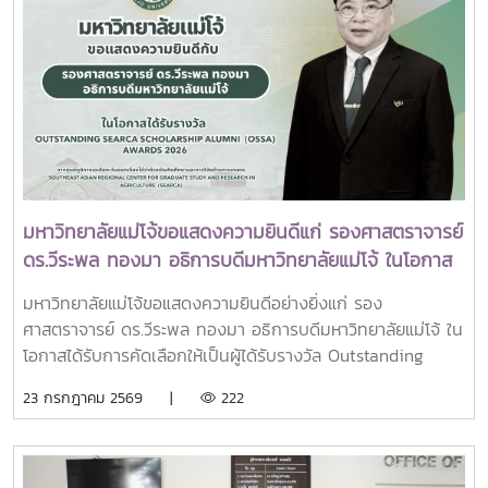
Action เพื่อร่วมกำหนดข้อเสนอเชิงนโยบายและแผนปฏิบัติการใน
พระเจ้าลูกเธอ เจ้าฟ้าพัชรกิติยาภา นเรนทิราเทพยวดี กรมหลวง
การขับเคลื่อนมหาวิทยาลัยไทยในอนาคตการเข้าร่วมประชุมในครั้ง
ราชสาริณีสิริพัชร มหาวัชรราชธิดา ณ พระที่นั่งพิมานรัตยา
นี้มหาวิทยาลัยแม่โจ้ติดตามทิศทางการเปลี่ยนแปลงของการ
พระบรมมหาราชวังการเข้าร่วมพิธีในครั้งนี้ นับเป็นพระ
อุดมศึกษาไทย พร้อมแลกเปลี่ยนองค์ความรู้และสร้างความร่วม
มหากรุณาธิคุณล้นเกล้าล้นกระหม่อมแก่คณะผู้บริหาร
มือกับเครือข่ายสถาบันอุดมศึกษาทั่วประเทศ เพื่อร่วมกันพัฒนา
มหาวิทยาลัย สมาคมศิษย์เก่า และบุคลากร มหาวิทยาลัยแม่โจ้ที่ได้
มหาวิทยาลัยไทยให้ก้าวทันการเปลี่ยนแปลงของโลกยุคดิจิทัล และ
ร่วมแสดงความจงรักภักดี ถวายความอาลัยและน้อมรำลึกในพระ
ยกระดับศักยภาพด้านการศึกษา วิจัย และนวัตกรรมอย่างยั่งยืน
มหากรุณาธิคุณอย่างหาที่สุดมิได้
มหาวิทยาลัยแม่โจ้ขอแสดงความยินดีแก่ รองศาสตราจารย์
ดร.วีระพล ทองมา อธิการบดีมหาวิทยาลัยแม่โจ้ ในโอกาส
ได้รับรางวัล Outstanding SEARCA Scholarship
มหาวิทยาลัยแม่โจ้ขอแสดงความยินดีอย่างยิ่งแก่ รอง
Alumni (OSSA) Awards 2026
ศาสตราจารย์ ดร.วีระพล ทองมา อธิการบดีมหาวิทยาลัยแม่โจ้ ใน
โอกาสได้รับการคัดเลือกให้เป็นผู้ได้รับรางวัล Outstanding
SEARCA Scholarship Alumni (OSSA) Awards 2026 จาก
23 กรกฎาคม 2569 |
222
ศูนย์ภูมิภาคเอเชียตะวันออกเฉียงใต้ว่าด้วยบัณฑิตศึกษาและการ
วิจัยด้านการเกษตร หรือ Southeast Asian Regional Center
for Graduate Study and Research in Agriculture
(SEARCA) นับเป็นรางวัลเกียรติยศระดับภูมิภาคที่มอบแก่ศิษย์