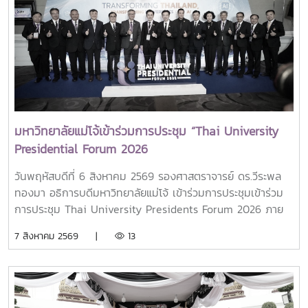
มหาวิทยาลัยแม่โจ้เข้าร่วมการประชุม “Thai University
Presidential Forum 2026
วันพฤหัสบดีที่ 6 สิงหาคม 2569 รองศาสตราจารย์ ดร.วีระพล
ทองมา อธิการบดีมหาวิทยาลัยแม่โจ้ เข้าร่วมการประชุมเข้าร่วม
การประชุม Thai University Presidents Forum 2026 ภาย
ใตัหัวข้อ “พลิกโฉมประเทศไทย พลิกโฉมมหาวิทยาลัยกับ AI” โดย
7 สิงหาคม 2569 |
13
ได้รับเกียรติจาก ศาสตราจารย์ ดร.ยศชนัน วงศ์สวัสดิ์ รองนายก
รัฐมนตรีและรัฐมนตรีว่าการกระทรวงการอุดมศึกษา
วิทยาศาสตร์ วิจัยและนวัตกรรม เป็นประธานเปิดงาน ณ โรงแรม
เซ็นทารา แกรนด์ แอท เซ็นทรัลพลาซ่าลาดพร้าว กทม.สำหรับ