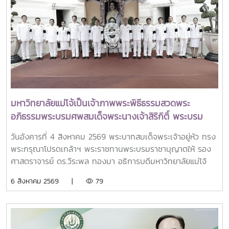
การประชุม Thai University Presidential Forum 2026 มี
นายดนุพร ปุณณกันต์ ผู้ช่วยรัฐมนตรีประจำกระทรวง อว.
ทพญ.ศรีญาดา ปาลิมาพันธ์ ที่ปรึกษา รมว.อว. ศ.ดร.ศุภชัย
ปทุมนากุล ปลัดกระทรวง อว. ดร.พันธุ์เพิ่มศักดิ์ อารุณี รองปลัด
กระทรวง อว. นางศรินยา สาขากร ผู้ช่วยปลัดกระทรวง อว.
คณะผู้บริหารหน่วยงานในกระทรวง อว. Professor Tan Eng
Chye, President, National University of Singapore
Professor Yang Bin , Vice Chancellor, Tsinghua
University Council Professor Tan Eng Chye อธิการบดี
มหาวิทยาลัยแม่โจ้เป็นเจ้าภาพพระพิธีธรรมสวดพระ
มหาวิทยาลัยแห่งชาติสิงคโปร์ Professor Yang Bin รองประธาน
อภิธรรมพระบรมศพสมเด็จพระนางเจ้าสิริกิติ์ พระบรม
สภามหาวิทยาลัยชิงหวา ตลอดจนประธานที่ประชุมอธิการบดี ทั้ง
ราชินีนาถ พระบรมราชชนนีพันปีหลวง พร้อมเข้ากราบ
4 แห่ง ได้แก่ ที่ประชุมอธิการบดีแห่งประเทศไทย (ทปอ.) ที่ประชุม
วันอังคารที่ 4 สิงหาคม 2569 พระบาทสมเด็จพระเจ้าอยู่หัว ทรง
ถวายบังคมพระศพ สมเด็จพระเจ้าลูกเธอ เจ้าฟ้าพัชรกิติยา
อธิการบดีมหาวิทยาลัยราชภัฏ (ทปอ.มรภ.) ที่ประชุมอธิการบดี
พระกรุณาโปรดเกล้าฯ พระราชทานพระบรมราชานุญาตให้ รอง
ภา นเรนทิราเทพยวดี กรมหลวงราชสาริณีสิริพัชร มหา
มหาวิทยาลัยเทคโนโลยีราชมงคล (ทปอ.มทร.) สมาคมสถาบัน
ศาสตราจารย์ ดร.วีระพล ทองมา อธิการบดีมหาวิทยาลัยแม่โจ้
วัชรราชธิดา
อุดมศึกษาเอกชนแห่งประเทศไทย (สสอท.)ภายในงานยังมีการ
พร้อมด้วย คณะผู้บริหารมหาวิทยาลัย สมาคมศิษย์เก่า และ
6 สิงหาคม 2569 |
79
แลกเปลี่ยนประสบการณ์ด้าน Reinventing University ผ่าน
บุคลากร รวมจำนวน 25 คน เป็นเจ้าภาพพระพิธีธรรมสวดพระ
ปาฐกถาจากวิทยากรต่างประเทศ การเสวนาเชิงยุทธศาสตร์ของ
อภิธรรมพระบรมศพสมเด็จพระนางเจ้าสิริกิติ์ พระบรมราชินีนาถ
ผู้นำเครือข่ายอุดมศึกษา การนำเสนอกรณีศึกษาการประยุกต์ใช้
พระบรมราชชนนีพันปีหลวง ณ พระที่นั่งดุสิตมหาปราสาท
AI และนวัตกรรมจากภาคเอกชน รวมถึงกิจกรรม Forum-to-
พระบรมมหาราชวัง และเข้ากราบถวายบังคมพระศพสมเด็จ