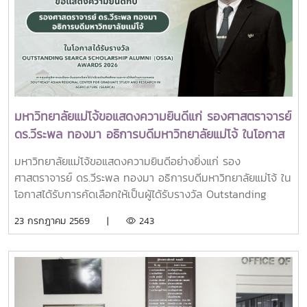
นี้มหาวิทยาลัยแม่โจ้ติดตามทิศทางการเปลี่ยนแปลงของการ
พระบรมมหาราชวังการเข้าร่วมพิธีในครั้งนี้ นับเป็นพระ
อุดมศึกษาไทย พร้อมแลกเปลี่ยนองค์ความรู้และสร้างความร่วม
มหากรุณาธิคุณล้นเกล้าล้นกระหม่อมแก่คณะผู้บริหาร
มือกับเครือข่ายสถาบันอุดมศึกษาทั่วประเทศ เพื่อร่วมกันพัฒนา
มหาวิทยาลัย สมาคมศิษย์เก่า และบุคลากร มหาวิทยาลัยแม่โจ้ที่ได้
มหาวิทยาลัยไทยให้ก้าวทันการเปลี่ยนแปลงของโลกยุคดิจิทัล และ
ร่วมแสดงความจงรักภักดี ถวายความอาลัยและน้อมรำลึกในพระ
ยกระดับศักยภาพด้านการศึกษา วิจัย และนวัตกรรมอย่างยั่งยืน
มหากรุณาธิคุณอย่างหาที่สุดมิได้
มหาวิทยาลัยแม่โจ้ขอแสดงความยินดีแก่ รองศาสตราจารย์
ดร.วีระพล ทองมา อธิการบดีมหาวิทยาลัยแม่โจ้ ในโอกาส
ได้รับรางวัล Outstanding SEARCA Scholarship
มหาวิทยาลัยแม่โจ้ขอแสดงความยินดีอย่างยิ่งแก่ รอง
Alumni (OSSA) Awards 2026
ศาสตราจารย์ ดร.วีระพล ทองมา อธิการบดีมหาวิทยาลัยแม่โจ้ ใน
โอกาสได้รับการคัดเลือกให้เป็นผู้ได้รับรางวัล Outstanding
SEARCA Scholarship Alumni (OSSA) Awards 2026 จาก
23 กรกฎาคม 2569 |
243
ศูนย์ภูมิภาคเอเชียตะวันออกเฉียงใต้ว่าด้วยบัณฑิตศึกษาและการ
วิจัยด้านการเกษตร หรือ Southeast Asian Regional Center
for Graduate Study and Research in Agriculture
(SEARCA) นับเป็นรางวัลเกียรติยศระดับภูมิภาคที่มอบแก่ศิษย์
เก่าทุน SEARCA ผู้มีความสำเร็จโดดเด่นทางวิชาชีพ มีภาวะผู้นำ