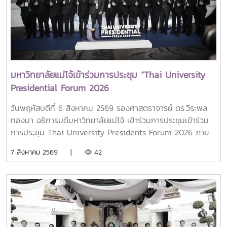
มหาวิทยาลัยแม่โจ้เข้าร่วมการประชุม “Thai University
Presidential Forum 2026
วันพฤหัสบดีที่ 6 สิงหาคม 2569 รองศาสตราจารย์ ดร.วีระพล
ทองมา อธิการบดีมหาวิทยาลัยแม่โจ้ เข้าร่วมการประชุมเข้าร่วม
การประชุม Thai University Presidents Forum 2026 ภาย
ใตัหัวข้อ “พลิกโฉมประเทศไทย พลิกโฉมมหาวิทยาลัยกับ AI” โดย
7 สิงหาคม 2569 |
42
ได้รับเกียรติจาก ศาสตราจารย์ ดร.ยศชนัน วงศ์สวัสดิ์ รองนายก
รัฐมนตรีและรัฐมนตรีว่าการกระทรวงการอุดมศึกษา
วิทยาศาสตร์ วิจัยและนวัตกรรม เป็นประธานเปิดงาน ณ โรงแรม
เซ็นทารา แกรนด์ แอท เซ็นทรัลพลาซ่าลาดพร้าว กทม.สำหรับ
การประชุม Thai University Presidential Forum 2026 มี
นายดนุพร ปุณณกันต์ ผู้ช่วยรัฐมนตรีประจำกระทรวง อว.