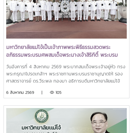
ทพญ.ศรีญาดา ปาลิมาพันธ์ ที่ปรึกษา รมว.อว. ศ.ดร.ศุภชัย
ปทุมนากุล ปลัดกระทรวง อว. ดร.พันธุ์เพิ่มศักดิ์ อารุณี รองปลัด
กระทรวง อว. นางศรินยา สาขากร ผู้ช่วยปลัดกระทรวง อว.
คณะผู้บริหารหน่วยงานในกระทรวง อว. Professor Tan Eng
Chye, President, National University of Singapore
Professor Yang Bin , Vice Chancellor, Tsinghua
University Council Professor Tan Eng Chye อธิการบดี
มหาวิทยาลัยแม่โจ้เป็นเจ้าภาพพระพิธีธรรมสวดพระ
มหาวิทยาลัยแห่งชาติสิงคโปร์ Professor Yang Bin รองประธาน
อภิธรรมพระบรมศพสมเด็จพระนางเจ้าสิริกิติ์ พระบรม
สภามหาวิทยาลัยชิงหวา ตลอดจนประธานที่ประชุมอธิการบดี ทั้ง
ราชินีนาถ พระบรมราชชนนีพันปีหลวง พร้อมเข้ากราบ
4 แห่ง ได้แก่ ที่ประชุมอธิการบดีแห่งประเทศไทย (ทปอ.) ที่ประชุม
วันอังคารที่ 4 สิงหาคม 2569 พระบาทสมเด็จพระเจ้าอยู่หัว ทรง
ถวายบังคมพระศพ สมเด็จพระเจ้าลูกเธอ เจ้าฟ้าพัชรกิติยา
อธิการบดีมหาวิทยาลัยราชภัฏ (ทปอ.มรภ.) ที่ประชุมอธิการบดี
พระกรุณาโปรดเกล้าฯ พระราชทานพระบรมราชานุญาตให้ รอง
ภา นเรนทิราเทพยวดี กรมหลวงราชสาริณีสิริพัชร มหา
มหาวิทยาลัยเทคโนโลยีราชมงคล (ทปอ.มทร.) สมาคมสถาบัน
ศาสตราจารย์ ดร.วีระพล ทองมา อธิการบดีมหาวิทยาลัยแม่โจ้
วัชรราชธิดา
อุดมศึกษาเอกชนแห่งประเทศไทย (สสอท.)ภายในงานยังมีการ
พร้อมด้วย คณะผู้บริหารมหาวิทยาลัย สมาคมศิษย์เก่า และ
6 สิงหาคม 2569 |
105
แลกเปลี่ยนประสบการณ์ด้าน Reinventing University ผ่าน
บุคลากร รวมจำนวน 25 คน เป็นเจ้าภาพพระพิธีธรรมสวดพระ
ปาฐกถาจากวิทยากรต่างประเทศ การเสวนาเชิงยุทธศาสตร์ของ
อภิธรรมพระบรมศพสมเด็จพระนางเจ้าสิริกิติ์ พระบรมราชินีนาถ
ผู้นำเครือข่ายอุดมศึกษา การนำเสนอกรณีศึกษาการประยุกต์ใช้
พระบรมราชชนนีพันปีหลวง ณ พระที่นั่งดุสิตมหาปราสาท
AI และนวัตกรรมจากภาคเอกชน รวมถึงกิจกรรม Forum-to-
พระบรมมหาราชวัง และเข้ากราบถวายบังคมพระศพสมเด็จ
Action เพื่อร่วมกำหนดข้อเสนอเชิงนโยบายและแผนปฏิบัติการใน
พระเจ้าลูกเธอ เจ้าฟ้าพัชรกิติยาภา นเรนทิราเทพยวดี กรมหลวง
การขับเคลื่อนมหาวิทยาลัยไทยในอนาคตการเข้าร่วมประชุมในครั้ง
ราชสาริณีสิริพัชร มหาวัชรราชธิดา ณ พระที่นั่งพิมานรัตยา