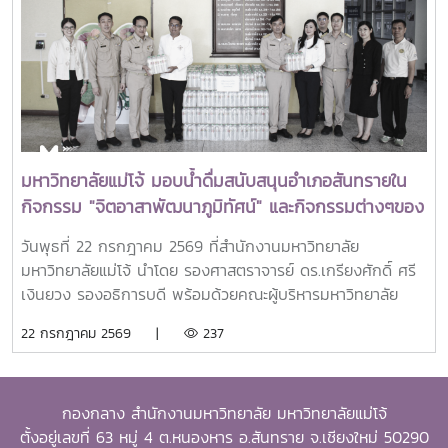
และสร้างคุณูปการสำคัญต่อการพัฒนาการเกษตร ชนบท ชุมชน
และสังคมอย่างยั่งยืนรางวัล Outstanding SEARCA
Scholarship Alumni (OSSA) จัดตั้งขึ้นเพื่อเชิดชูเกียรติศิษย์
เก่าผู้ได้รับทุนการศึกษาระดับบัณฑิตศึกษาจาก SEARCA ซึ่งได้
นำองค์ความรู้ ประสบการณ์ และศักยภาพที่ได้รับจากการศึกษา
ไปสร้างคุณประโยชน์ต่อองค์กร ชุมชน ประเทศ และภูมิภาคเอเชีย
ตะวันออกเฉียงใต้ ตลอดจนเป็นแบบอย่างที่สะท้อนค่านิยมและ
ปรัชญาของ SEARCA ผ่านความสำเร็จในวิชาชีพ การบริการ
มหาวิทยาลัยแม่โจ้ มอบน้ำดื่มสนับสนุนอำเภอสันทรายใน
สาธารณะ และการอุทิศตนเพื่อส่วนรวมในปี 2026 การพิจารณา
กิจกรรม "จิตอาสาพัฒนาภูมิทัศน์" และกิจกรรมต่างๆของ
รางวัลครอบคลุมผลงานสำคัญ 4 ด้าน ได้แก่ การสอน
อำเภอสันทราย
(Teaching) การวิจัย (Research) การบริการสาธารณะและการ
วันพุธที่ 22 กรกฎาคม 2569 ที่สำนักงานมหาวิทยาลัย
พัฒนาชุมชน (Public Service and Community
มหาวิทยาลัยแม่โจ้ นำโดย รองศาสตราจารย์ ดร.เกรียงศักดิ์ ศรี
Development) และธุรกิจการเกษตรและการเป็นผู้ประกอบการ
เงินยวง รองอธิการบดี พร้อมด้วยคณะผู้บริหารมหาวิทยาลัย
(Agribusiness and Entrepreneurship) โดยให้ความสำคัญ
ร่วมมอบน้ำดื่มแก่ นายนพดล สุระสังวาลย์ นายอำเภอสันทราย
22 กรกฎาคม 2569 |
237
กับผลงานที่สามารถสร้างผลกระทบอย่างเป็นรูปธรรมต่อการ
จำนวน 100 แพ็ค เพื่อใช้ในกิจกรรม “จิตอาสาพัฒนาภูมิทัศน์
พัฒนาการเกษตรและชนบทอย่างยั่งยืน โดยในปีนี้ การมอบ
อำเภอสันทราย จังหวัดเชียงใหม่” ซึ่งจัดขึ้นเนื่องในโอกาสวัน
รางวัล OSSA Awards 2026 มีความสำคัญเป็นพิเศษ เนื่องจาก
สำคัญของชาติไทย เพื่อเฉลิมพระเกียรติพระบาทสมเด็จ
จัดขึ้นในวาระเฉลิมฉลอง ครบรอบ 60 ปีของ SEARCA ซึ่งเป็น
กองกลาง สำนักงานมหาวิทยาลัย มหาวิทยาลัยแม่โจ้
พระเจ้าอยู่หัว เนื่องในโอกาสวันเฉลิมพระชนมพรรษา 28
องค์กรระดับภูมิภาคภายใต้ the Southeast Asian Ministers
ตั้งอยู่เลขที่ 63 หมู่ 4 ต.หนองหาร อ.สันทราย จ.เชียงใหม่ 50290
กรกฎาคม 2569 พร้อมทั้งสนับสนุนโครงการ “ชาวเชียงใหม่ปลูก