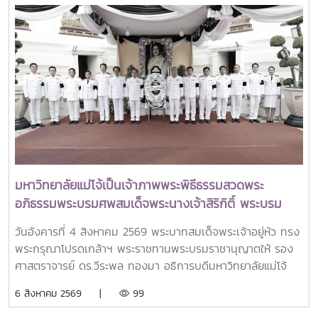
วิทยาศาสตร์ วิจัยและนวัตกรรม เป็นประธานเปิดงาน ณ โรงแรม
เซ็นทารา แกรนด์ แอท เซ็นทรัลพลาซ่าลาดพร้าว กทม.สำหรับ
การประชุม Thai University Presidential Forum 2026 มี
นายดนุพร ปุณณกันต์ ผู้ช่วยรัฐมนตรีประจำกระทรวง อว.
ทพญ.ศรีญาดา ปาลิมาพันธ์ ที่ปรึกษา รมว.อว. ศ.ดร.ศุภชัย
ปทุมนากุล ปลัดกระทรวง อว. ดร.พันธุ์เพิ่มศักดิ์ อารุณี รองปลัด
กระทรวง อว. นางศรินยา สาขากร ผู้ช่วยปลัดกระทรวง อว.
คณะผู้บริหารหน่วยงานในกระทรวง อว. Professor Tan Eng
Chye, President, National University of Singapore
Professor Yang Bin , Vice Chancellor, Tsinghua
University Council Professor Tan Eng Chye อธิการบดี
มหาวิทยาลัยแม่โจ้เป็นเจ้าภาพพระพิธีธรรมสวดพระ
มหาวิทยาลัยแห่งชาติสิงคโปร์ Professor Yang Bin รองประธาน
อภิธรรมพระบรมศพสมเด็จพระนางเจ้าสิริกิติ์ พระบรม
สภามหาวิทยาลัยชิงหวา ตลอดจนประธานที่ประชุมอธิการบดี ทั้ง
ราชินีนาถ พระบรมราชชนนีพันปีหลวง พร้อมเข้ากราบ
4 แห่ง ได้แก่ ที่ประชุมอธิการบดีแห่งประเทศไทย (ทปอ.) ที่ประชุม
วันอังคารที่ 4 สิงหาคม 2569 พระบาทสมเด็จพระเจ้าอยู่หัว ทรง
ถวายบังคมพระศพ สมเด็จพระเจ้าลูกเธอ เจ้าฟ้าพัชรกิติยา
อธิการบดีมหาวิทยาลัยราชภัฏ (ทปอ.มรภ.) ที่ประชุมอธิการบดี
พระกรุณาโปรดเกล้าฯ พระราชทานพระบรมราชานุญาตให้ รอง
ภา นเรนทิราเทพยวดี กรมหลวงราชสาริณีสิริพัชร มหา
มหาวิทยาลัยเทคโนโลยีราชมงคล (ทปอ.มทร.) สมาคมสถาบัน
ศาสตราจารย์ ดร.วีระพล ทองมา อธิการบดีมหาวิทยาลัยแม่โจ้
วัชรราชธิดา
อุดมศึกษาเอกชนแห่งประเทศไทย (สสอท.)ภายในงานยังมีการ
พร้อมด้วย คณะผู้บริหารมหาวิทยาลัย สมาคมศิษย์เก่า และ
6 สิงหาคม 2569 |
99
แลกเปลี่ยนประสบการณ์ด้าน Reinventing University ผ่าน
บุคลากร รวมจำนวน 25 คน เป็นเจ้าภาพพระพิธีธรรมสวดพระ
ปาฐกถาจากวิทยากรต่างประเทศ การเสวนาเชิงยุทธศาสตร์ของ
อภิธรรมพระบรมศพสมเด็จพระนางเจ้าสิริกิติ์ พระบรมราชินีนาถ