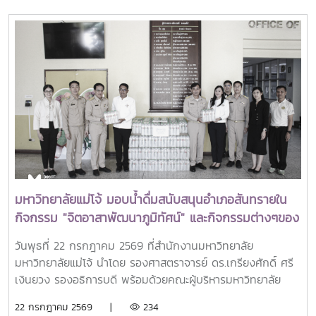
วิจัยด้านการเกษตร หรือ Southeast Asian Regional Center
for Graduate Study and Research in Agriculture
(SEARCA) นับเป็นรางวัลเกียรติยศระดับภูมิภาคที่มอบแก่ศิษย์
เก่าทุน SEARCA ผู้มีความสำเร็จโดดเด่นทางวิชาชีพ มีภาวะผู้นำ
และสร้างคุณูปการสำคัญต่อการพัฒนาการเกษตร ชนบท ชุมชน
และสังคมอย่างยั่งยืนรางวัล Outstanding SEARCA
Scholarship Alumni (OSSA) จัดตั้งขึ้นเพื่อเชิดชูเกียรติศิษย์
เก่าผู้ได้รับทุนการศึกษาระดับบัณฑิตศึกษาจาก SEARCA ซึ่งได้
นำองค์ความรู้ ประสบการณ์ และศักยภาพที่ได้รับจากการศึกษา
ไปสร้างคุณประโยชน์ต่อองค์กร ชุมชน ประเทศ และภูมิภาคเอเชีย
ตะวันออกเฉียงใต้ ตลอดจนเป็นแบบอย่างที่สะท้อนค่านิยมและ
ปรัชญาของ SEARCA ผ่านความสำเร็จในวิชาชีพ การบริการ
มหาวิทยาลัยแม่โจ้ มอบน้ำดื่มสนับสนุนอำเภอสันทรายใน
สาธารณะ และการอุทิศตนเพื่อส่วนรวมในปี 2026 การพิจารณา
กิจกรรม "จิตอาสาพัฒนาภูมิทัศน์" และกิจกรรมต่างๆของ
รางวัลครอบคลุมผลงานสำคัญ 4 ด้าน ได้แก่ การสอน
อำเภอสันทราย
(Teaching) การวิจัย (Research) การบริการสาธารณะและการ
วันพุธที่ 22 กรกฎาคม 2569 ที่สำนักงานมหาวิทยาลัย
พัฒนาชุมชน (Public Service and Community
มหาวิทยาลัยแม่โจ้ นำโดย รองศาสตราจารย์ ดร.เกรียงศักดิ์ ศรี
Development) และธุรกิจการเกษตรและการเป็นผู้ประกอบการ
เงินยวง รองอธิการบดี พร้อมด้วยคณะผู้บริหารมหาวิทยาลัย
(Agribusiness and Entrepreneurship) โดยให้ความสำคัญ
ร่วมมอบน้ำดื่มแก่ นายนพดล สุระสังวาลย์ นายอำเภอสันทราย
22 กรกฎาคม 2569 |
234
กับผลงานที่สามารถสร้างผลกระทบอย่างเป็นรูปธรรมต่อการ
จำนวน 100 แพ็ค เพื่อใช้ในกิจกรรม “จิตอาสาพัฒนาภูมิทัศน์