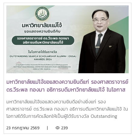
ผู้นำเครือข่ายอุดมศึกษา การนำเสนอกรณีศึกษาการประยุกต์ใช้
พระบรมราชชนนีพันปีหลวง ณ พระที่นั่งดุสิตมหาปราสาท
AI และนวัตกรรมจากภาคเอกชน รวมถึงกิจกรรม Forum-to-
พระบรมมหาราชวัง และเข้ากราบถวายบังคมพระศพสมเด็จ
Action เพื่อร่วมกำหนดข้อเสนอเชิงนโยบายและแผนปฏิบัติการใน
พระเจ้าลูกเธอ เจ้าฟ้าพัชรกิติยาภา นเรนทิราเทพยวดี กรมหลวง
การขับเคลื่อนมหาวิทยาลัยไทยในอนาคตการเข้าร่วมประชุมในครั้ง
ราชสาริณีสิริพัชร มหาวัชรราชธิดา ณ พระที่นั่งพิมานรัตยา
นี้มหาวิทยาลัยแม่โจ้ติดตามทิศทางการเปลี่ยนแปลงของการ
พระบรมมหาราชวังการเข้าร่วมพิธีในครั้งนี้ นับเป็นพระ
อุดมศึกษาไทย พร้อมแลกเปลี่ยนองค์ความรู้และสร้างความร่วม
มหากรุณาธิคุณล้นเกล้าล้นกระหม่อมแก่คณะผู้บริหาร
มือกับเครือข่ายสถาบันอุดมศึกษาทั่วประเทศ เพื่อร่วมกันพัฒนา
มหาวิทยาลัย สมาคมศิษย์เก่า และบุคลากร มหาวิทยาลัยแม่โจ้ที่ได้
มหาวิทยาลัยไทยให้ก้าวทันการเปลี่ยนแปลงของโลกยุคดิจิทัล และ
ร่วมแสดงความจงรักภักดี ถวายความอาลัยและน้อมรำลึกในพระ
ยกระดับศักยภาพด้านการศึกษา วิจัย และนวัตกรรมอย่างยั่งยืน
มหากรุณาธิคุณอย่างหาที่สุดมิได้
มหาวิทยาลัยแม่โจ้ขอแสดงความยินดีแก่ รองศาสตราจารย์
ดร.วีระพล ทองมา อธิการบดีมหาวิทยาลัยแม่โจ้ ในโอกาส
ได้รับรางวัล Outstanding SEARCA Scholarship
มหาวิทยาลัยแม่โจ้ขอแสดงความยินดีอย่างยิ่งแก่ รอง
Alumni (OSSA) Awards 2026
ศาสตราจารย์ ดร.วีระพล ทองมา อธิการบดีมหาวิทยาลัยแม่โจ้ ใน
โอกาสได้รับการคัดเลือกให้เป็นผู้ได้รับรางวัล Outstanding
SEARCA Scholarship Alumni (OSSA) Awards 2026 จาก
23 กรกฎาคม 2569 |
239
ศูนย์ภูมิภาคเอเชียตะวันออกเฉียงใต้ว่าด้วยบัณฑิตศึกษาและการ