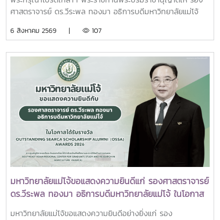
ภา นเรนทิราเทพยวดี กรมหลวงราชสาริณีสิริพัชร มหา
มหาวิทยาลัยเทคโนโลยีราชมงคล (ทปอ.มทร.) สมาคมสถาบัน
ศาสตราจารย์ ดร.วีระพล ทองมา อธิการบดีมหาวิทยาลัยแม่โจ้
วัชรราชธิดา
อุดมศึกษาเอกชนแห่งประเทศไทย (สสอท.)ภายในงานยังมีการ
พร้อมด้วย คณะผู้บริหารมหาวิทยาลัย สมาคมศิษย์เก่า และ
6 สิงหาคม 2569 |
107
แลกเปลี่ยนประสบการณ์ด้าน Reinventing University ผ่าน
บุคลากร รวมจำนวน 25 คน เป็นเจ้าภาพพระพิธีธรรมสวดพระ
ปาฐกถาจากวิทยากรต่างประเทศ การเสวนาเชิงยุทธศาสตร์ของ
อภิธรรมพระบรมศพสมเด็จพระนางเจ้าสิริกิติ์ พระบรมราชินีนาถ
ผู้นำเครือข่ายอุดมศึกษา การนำเสนอกรณีศึกษาการประยุกต์ใช้
พระบรมราชชนนีพันปีหลวง ณ พระที่นั่งดุสิตมหาปราสาท
AI และนวัตกรรมจากภาคเอกชน รวมถึงกิจกรรม Forum-to-
พระบรมมหาราชวัง และเข้ากราบถวายบังคมพระศพสมเด็จ
Action เพื่อร่วมกำหนดข้อเสนอเชิงนโยบายและแผนปฏิบัติการใน
พระเจ้าลูกเธอ เจ้าฟ้าพัชรกิติยาภา นเรนทิราเทพยวดี กรมหลวง
การขับเคลื่อนมหาวิทยาลัยไทยในอนาคตการเข้าร่วมประชุมในครั้ง
ราชสาริณีสิริพัชร มหาวัชรราชธิดา ณ พระที่นั่งพิมานรัตยา
นี้มหาวิทยาลัยแม่โจ้ติดตามทิศทางการเปลี่ยนแปลงของการ
พระบรมมหาราชวังการเข้าร่วมพิธีในครั้งนี้ นับเป็นพระ
อุดมศึกษาไทย พร้อมแลกเปลี่ยนองค์ความรู้และสร้างความร่วม
มหากรุณาธิคุณล้นเกล้าล้นกระหม่อมแก่คณะผู้บริหาร
มือกับเครือข่ายสถาบันอุดมศึกษาทั่วประเทศ เพื่อร่วมกันพัฒนา
มหาวิทยาลัย สมาคมศิษย์เก่า และบุคลากร มหาวิทยาลัยแม่โจ้ที่ได้
มหาวิทยาลัยไทยให้ก้าวทันการเปลี่ยนแปลงของโลกยุคดิจิทัล และ
ร่วมแสดงความจงรักภักดี ถวายความอาลัยและน้อมรำลึกในพระ
ยกระดับศักยภาพด้านการศึกษา วิจัย และนวัตกรรมอย่างยั่งยืน
มหากรุณาธิคุณอย่างหาที่สุดมิได้
มหาวิทยาลัยแม่โจ้ขอแสดงความยินดีแก่ รองศาสตราจารย์
ดร.วีระพล ทองมา อธิการบดีมหาวิทยาลัยแม่โจ้ ในโอกาส
ได้รับรางวัล Outstanding SEARCA Scholarship
มหาวิทยาลัยแม่โจ้ขอแสดงความยินดีอย่างยิ่งแก่ รอง
Alumni (OSSA) Awards 2026