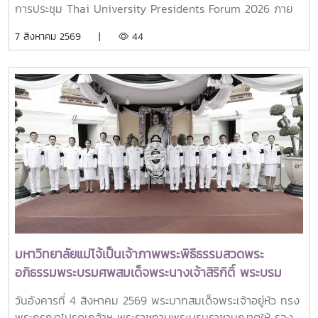
การประชุม Thai University Presidents Forum 2026 ภาย
ใตัหัวข้อ “พลิกโฉมประเทศไทย พลิกโฉมมหาวิทยาลัยกับ AI” โดย
7 สิงหาคม 2569 |
44
ได้รับเกียรติจาก ศาสตราจารย์ ดร.ยศชนัน วงศ์สวัสดิ์ รองนายก
รัฐมนตรีและรัฐมนตรีว่าการกระทรวงการอุดมศึกษา
วิทยาศาสตร์ วิจัยและนวัตกรรม เป็นประธานเปิดงาน ณ โรงแรม
เซ็นทารา แกรนด์ แอท เซ็นทรัลพลาซ่าลาดพร้าว กทม.สำหรับ
การประชุม Thai University Presidential Forum 2026 มี
นายดนุพร ปุณณกันต์ ผู้ช่วยรัฐมนตรีประจำกระทรวง อว.
ทพญ.ศรีญาดา ปาลิมาพันธ์ ที่ปรึกษา รมว.อว. ศ.ดร.ศุภชัย
ปทุมนากุล ปลัดกระทรวง อว. ดร.พันธุ์เพิ่มศักดิ์ อารุณี รองปลัด
กระทรวง อว. นางศรินยา สาขากร ผู้ช่วยปลัดกระทรวง อว.
คณะผู้บริหารหน่วยงานในกระทรวง อว. Professor Tan Eng
Chye, President, National University of Singapore
Professor Yang Bin , Vice Chancellor, Tsinghua
University Council Professor Tan Eng Chye อธิการบดี
มหาวิทยาลัยแม่โจ้เป็นเจ้าภาพพระพิธีธรรมสวดพระ
มหาวิทยาลัยแห่งชาติสิงคโปร์ Professor Yang Bin รองประธาน
อภิธรรมพระบรมศพสมเด็จพระนางเจ้าสิริกิติ์ พระบรม
สภามหาวิทยาลัยชิงหวา ตลอดจนประธานที่ประชุมอธิการบดี ทั้ง
ราชินีนาถ พระบรมราชชนนีพันปีหลวง พร้อมเข้ากราบ
4 แห่ง ได้แก่ ที่ประชุมอธิการบดีแห่งประเทศไทย (ทปอ.) ที่ประชุม
วันอังคารที่ 4 สิงหาคม 2569 พระบาทสมเด็จพระเจ้าอยู่หัว ทรง
ถวายบังคมพระศพ สมเด็จพระเจ้าลูกเธอ เจ้าฟ้าพัชรกิติยา
อธิการบดีมหาวิทยาลัยราชภัฏ (ทปอ.มรภ.) ที่ประชุมอธิการบดี
พระกรุณาโปรดเกล้าฯ พระราชทานพระบรมราชานุญาตให้ รอง