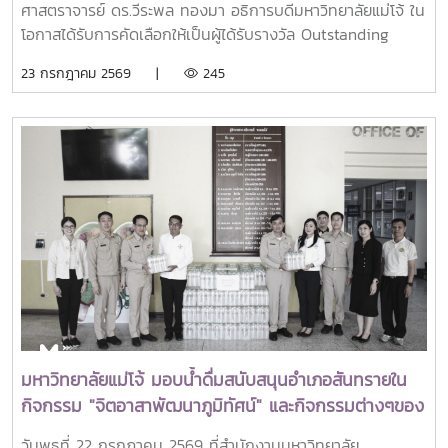
ศาสตราจารย์ ดร.วีระพล ทองมา อธิการบดีมหาวิทยาลัยแม่โจ้ ใน
โอกาสได้รับการคัดเลือกให้เป็นผู้ได้รับรางวัล Outstanding
SEARCA Scholarship Alumni (OSSA) Awards 2026 จาก
23 กรกฎาคม 2569 |
245
ศูนย์ภูมิภาคเอเชียตะวันออกเฉียงใต้ว่าด้วยบัณฑิตศึกษาและการ
วิจัยด้านการเกษตร หรือ Southeast Asian Regional Center
for Graduate Study and Research in Agriculture
(SEARCA) นับเป็นรางวัลเกียรติยศระดับภูมิภาคที่มอบแก่ศิษย์
เก่าทุน SEARCA ผู้มีความสำเร็จโดดเด่นทางวิชาชีพ มีภาวะผู้นำ
และสร้างคุณูปการสำคัญต่อการพัฒนาการเกษตร ชนบท ชุมชน
และสังคมอย่างยั่งยืนรางวัล Outstanding SEARCA
Scholarship Alumni (OSSA) จัดตั้งขึ้นเพื่อเชิดชูเกียรติศิษย์
เก่าผู้ได้รับทุนการศึกษาระดับบัณฑิตศึกษาจาก SEARCA ซึ่งได้
นำองค์ความรู้ ประสบการณ์ และศักยภาพที่ได้รับจากการศึกษา
ไปสร้างคุณประโยชน์ต่อองค์กร ชุมชน ประเทศ และภูมิภาคเอเชีย
ตะวันออกเฉียงใต้ ตลอดจนเป็นแบบอย่างที่สะท้อนค่านิยมและ
ปรัชญาของ SEARCA ผ่านความสำเร็จในวิชาชีพ การบริการ
มหาวิทยาลัยแม่โจ้ มอบน้ำดื่มสนับสนุนอำเภอสันทรายใน
สาธารณะ และการอุทิศตนเพื่อส่วนรวมในปี 2026 การพิจารณา
กิจกรรม "จิตอาสาพัฒนาภูมิทัศน์" และกิจกรรมต่างๆของ
รางวัลครอบคลุมผลงานสำคัญ 4 ด้าน ได้แก่ การสอน
อำเภอสันทราย
(Teaching) การวิจัย (Research) การบริการสาธารณะและการ
วันพุธที่ 22 กรกฎาคม 2569 ที่สำนักงานมหาวิทยาลัย