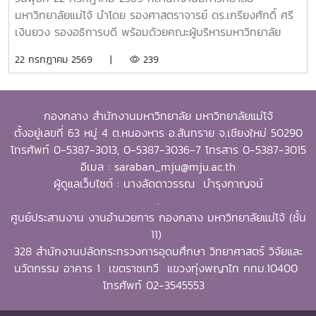
พัฒนาชุมชน (Public Service and Community
มหาวิทยาลัยแม่โจ้ นำโดย รองศาสตราจารย์ ดร.เกรียงศักดิ์ ศรี
Development) และธุรกิจการเกษตรและการเป็นผู้ประกอบการ
เงินยวง รองอธิการบดี พร้อมด้วยคณะผู้บริหารมหาวิทยาลัย
(Agribusiness and Entrepreneurship) โดยให้ความสำคัญ
ร่วมมอบน้ำดื่มแก่ นายนพดล สุระสังวาลย์ นายอำเภอสันทราย
22 กรกฎาคม 2569 |
239
กับผลงานที่สามารถสร้างผลกระทบอย่างเป็นรูปธรรมต่อการ
จำนวน 100 แพ็ค เพื่อใช้ในกิจกรรม “จิตอาสาพัฒนาภูมิทัศน์
พัฒนาการเกษตรและชนบทอย่างยั่งยืน โดยในปีนี้ การมอบ
อำเภอสันทราย จังหวัดเชียงใหม่” ซึ่งจัดขึ้นเนื่องในโอกาสวัน
รางวัล OSSA Awards 2026 มีความสำคัญเป็นพิเศษ เนื่องจาก
สำคัญของชาติไทย เพื่อเฉลิมพระเกียรติพระบาทสมเด็จ
จัดขึ้นในวาระเฉลิมฉลอง ครบรอบ 60 ปีของ SEARCA ซึ่งเป็น
กองกลาง สำนักงานมหาวิทยาลัย มหาวิทยาลัยแม่โจ้
พระเจ้าอยู่หัว เนื่องในโอกาสวันเฉลิมพระชนมพรรษา 28
องค์กรระดับภูมิภาคภายใต้ the Southeast Asian Ministers
ตั้งอยู่เลขที่ 63 หมู่ 4 ต.หนองหาร อ.สันทราย จ.เชียงใหม่ 50290
กรกฎาคม 2569 พร้อมทั้งสนับสนุนโครงการ “ชาวเชียงใหม่ปลูก
of Education (SEAMEO) และมีบทบาทสำคัญในการพัฒนา
โทรศัพท์ 0-5387-3013, 0-5387-3036-7 โทรสาร 0-5387-3015
ป่า รักษ์โลก เพิ่มพื้นที่สีเขียวสู่ชุมชน” แก่ผู้เข้าร่วมกิจกรรมและ
ศักยภาพบุคลากร ส่งเสริมการศึกษาและการวิจัย ตลอดจนสร้าง
อีเมล : saraban_mju@mju.ac.th
ประชาชนที่มาใช้บริการ
เครือข่ายความร่วมมือเพื่อการพัฒนาการเกษตรและชนบทใน
ผู้ดูแลเว็บไซต์ : นางลัดดาวรรณ บำรุงกาญจน์
ภูมิภาคเอเชียตะวันออกเฉียงใต้มาอย่างต่อเนื่องจากศิษย์เก่าทุน
.
DAAD–SEARCA สู่ผู้นำมหาวิทยาลัยด้านการเกษตรรอง
ศูนย์ประสานงาน งานอำนวยการ กองกลาง มหาวิทยาลัยแม่โจ้ (ชั้น
ศาสตราจารย์ ดร.วีระพล ทองมา เป็นศิษย์เก่าของ University
11)
of the Philippines Los Baños (UPLB) ประเทศฟิลิปปินส์
328 สำนักงานปลัดกระทรวงการอุดมศึกษา วิทยาศาสตร์ วิจัยและ
โดยได้รับทุนการศึกษาระดับปริญญาเอกจาก German
นวัตกรรม อาคาร 1 เขตราชเทวี แขวงทุ่งพญาไท กทม.10400
Academic Exchange Service (DAAD)–SEARCA
โทรศัพท์ 02-3545553
Scholarship และสำเร็จการศึกษาระดับ Doctor of Philosophy