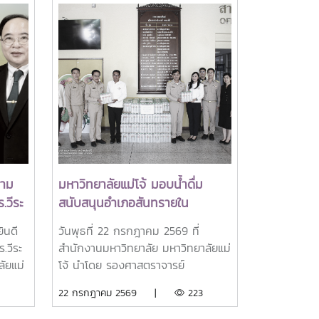
วาม
มหาวิทยาลัยแม่โจ้ มอบน้ำดื่ม
.วีระ
สนับสนุนอำเภอสันทรายใน
ยาลัย
กิจกรรม "จิตอาสาพัฒนาภูมิทัศน์"
ินดี
วันพุธที่ 22 กรกฎาคม 2569 ที่
และกิจกรรมต่างๆของอำเภอ
.วีระ
สำนักงานมหาวิทยาลัย มหาวิทยาลัยแม่
สันทราย
ัยแม่
โจ้ นำโดย รองศาสตราจารย์
A)
ป็นผู้
ดร.เกรียงศักดิ์ ศรีเงินยวง รอง
22 กรกฎาคม 2569 |
223
EARCA
อธิการบดี พร้อมด้วยคณะผู้บริหาร
มหาวิทยาลัย ร่วมมอบน้ำดื่มแก่ นาย