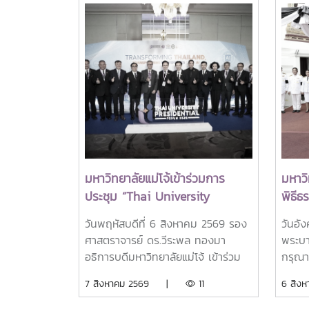
มหาวิทยาลัยแม่โจ้เข้าร่วมการ
มหาวิ
ประชุม “Thai University
พิธี
Presidential Forum 2026
ศพสมเ
วันพฤหัสบดีที่ 6 สิงหาคม 2569 รอง
วันอั
พระบ
ศาสตราจารย์ ดร.วีระพล ทองมา
พระบา
ชนนี
อธิการบดีมหาวิทยาลัยแม่โจ้ เข้าร่วม
กรุณา
ถวาย
การประชุมเข้าร่วมการประชุม Thai
พระบร
7 สิงหาคม 2569 |
11
6 สิ
ลูกเธ
University Presidents Forum
ศาสตร
ราเท
2026 ภายใตัหัวข้อ “พลิกโฉม
อธิกา