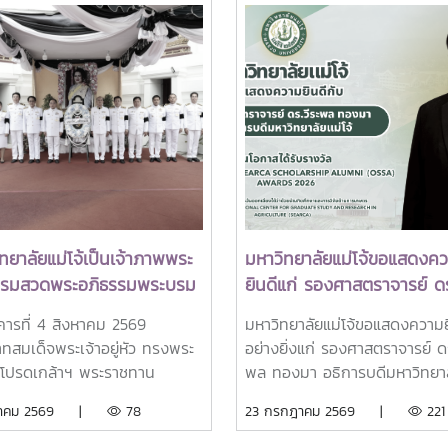
ทยาลัยแม่โจ้เป็นเจ้าภาพพระ
มหาวิทยาลัยแม่โจ้ขอแสดงค
ธรรมสวดพระอภิธรรมพระบรม
ยินดีแก่ รองศาสตราจารย์ ดร
ด็จพระนางเจ้าสิริกิติ์
พล ทองมา อธิการบดีมหาวิท
งคารที่ 4 สิงหาคม 2569
มหาวิทยาลัยแม่โจ้ขอแสดงความย
รมราชินีนาถ พระบรมราช
แม่โจ้ ในโอกาสได้รับรางวัล
ทสมเด็จพระเจ้าอยู่หัว ทรงพระ
อย่างยิ่งแก่ รองศาสตราจารย์ ดร
พันปีหลวง พร้อมเข้ากราบ
Outstanding SEARCA
โปรดเกล้าฯ พระราชทาน
พล ทองมา อธิการบดีมหาวิทยาล
บังคมพระศพ สมเด็จพระเจ้า
Scholarship Alumni (OSS
มราชานุญาตให้ รอง
โจ้ ในโอกาสได้รับการคัดเลือกให้เ
งหาคม 2569 |
78
23 กรกฎาคม 2569 |
221
อ เจ้าฟ้าพัชรกิติยาภา นเรนทิ
Awards 2026
าจารย์ ดร.วีระพล ทองมา
ได้รับรางวัล Outstanding S
พยวดี กรมหลวงราชสาริณีสิริ
รบดีมหาวิทยาลัยแม่โจ้ พร้อม
Scholarship Alumni (OSSA)