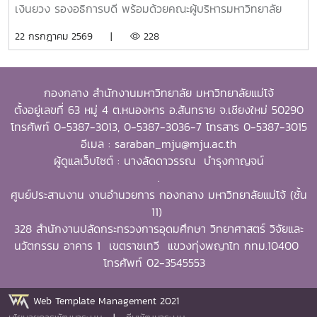
Development) และธุรกิจการเกษตรและการเป็นผู้ประกอบการ
เงินยวง รองอธิการบดี พร้อมด้วยคณะผู้บริหารมหาวิทยาลัย
(Agribusiness and Entrepreneurship) โดยให้ความสำคัญ
ร่วมมอบน้ำดื่มแก่ นายนพดล สุระสังวาลย์ นายอำเภอสันทราย
22 กรกฎาคม 2569 |
228
กับผลงานที่สามารถสร้างผลกระทบอย่างเป็นรูปธรรมต่อการ
จำนวน 100 แพ็ค เพื่อใช้ในกิจกรรม “จิตอาสาพัฒนาภูมิทัศน์
พัฒนาการเกษตรและชนบทอย่างยั่งยืน โดยในปีนี้ การมอบ
อำเภอสันทราย จังหวัดเชียงใหม่” ซึ่งจัดขึ้นเนื่องในโอกาสวัน
รางวัล OSSA Awards 2026 มีความสำคัญเป็นพิเศษ เนื่องจาก
สำคัญของชาติไทย เพื่อเฉลิมพระเกียรติพระบาทสมเด็จ
จัดขึ้นในวาระเฉลิมฉลอง ครบรอบ 60 ปีของ SEARCA ซึ่งเป็น
กองกลาง สำนักงานมหาวิทยาลัย มหาวิทยาลัยแม่โจ้
พระเจ้าอยู่หัว เนื่องในโอกาสวันเฉลิมพระชนมพรรษา 28
องค์กรระดับภูมิภาคภายใต้ the Southeast Asian Ministers
ตั้งอยู่เลขที่ 63 หมู่ 4 ต.หนองหาร อ.สันทราย จ.เชียงใหม่ 50290
กรกฎาคม 2569 พร้อมทั้งสนับสนุนโครงการ “ชาวเชียงใหม่ปลูก
of Education (SEAMEO) และมีบทบาทสำคัญในการพัฒนา
โทรศัพท์ 0-5387-3013, 0-5387-3036-7 โทรสาร 0-5387-3015
ป่า รักษ์โลก เพิ่มพื้นที่สีเขียวสู่ชุมชน” แก่ผู้เข้าร่วมกิจกรรมและ
ศักยภาพบุคลากร ส่งเสริมการศึกษาและการวิจัย ตลอดจนสร้าง
อีเมล : saraban_mju@mju.ac.th
ประชาชนที่มาใช้บริการ
เครือข่ายความร่วมมือเพื่อการพัฒนาการเกษตรและชนบทใน
ผู้ดูแลเว็บไซต์ : นางลัดดาวรรณ บำรุงกาญจน์
ภูมิภาคเอเชียตะวันออกเฉียงใต้มาอย่างต่อเนื่องจากศิษย์เก่าทุน
.
DAAD–SEARCA สู่ผู้นำมหาวิทยาลัยด้านการเกษตรรอง
ศูนย์ประสานงาน งานอำนวยการ กองกลาง มหาวิทยาลัยแม่โจ้ (ชั้น
ศาสตราจารย์ ดร.วีระพล ทองมา เป็นศิษย์เก่าของ University
11)
of the Philippines Los Baños (UPLB) ประเทศฟิลิปปินส์
328 สำนักงานปลัดกระทรวงการอุดมศึกษา วิทยาศาสตร์ วิจัยและ
โดยได้รับทุนการศึกษาระดับปริญญาเอกจาก German
นวัตกรรม อาคาร 1 เขตราชเทวี แขวงทุ่งพญาไท กทม.10400
Academic Exchange Service (DAAD)–SEARCA
โทรศัพท์ 02-3545553
Scholarship และสำเร็จการศึกษาระดับ Doctor of Philosophy
(Ph.D.) in Extension Education จาก University of the
Web Template Management 2021
Philippines Los Baños ในปี ค.ศ. 2001ประสบการณ์ทาง