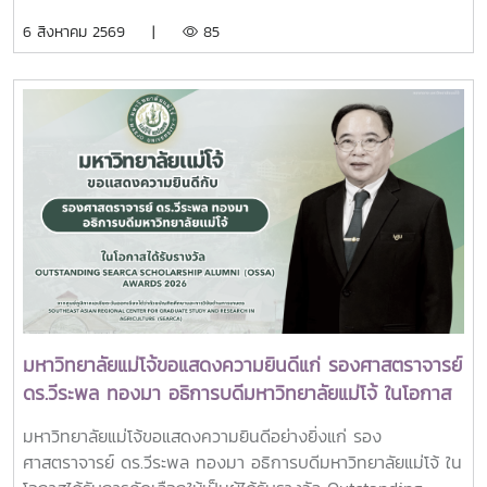
วัชรราชธิดา
อุดมศึกษาเอกชนแห่งประเทศไทย (สสอท.)ภายในงานยังมีการ
พร้อมด้วย คณะผู้บริหารมหาวิทยาลัย สมาคมศิษย์เก่า และ
6 สิงหาคม 2569 |
85
แลกเปลี่ยนประสบการณ์ด้าน Reinventing University ผ่าน
บุคลากร รวมจำนวน 25 คน เป็นเจ้าภาพพระพิธีธรรมสวดพระ
ปาฐกถาจากวิทยากรต่างประเทศ การเสวนาเชิงยุทธศาสตร์ของ
อภิธรรมพระบรมศพสมเด็จพระนางเจ้าสิริกิติ์ พระบรมราชินีนาถ
ผู้นำเครือข่ายอุดมศึกษา การนำเสนอกรณีศึกษาการประยุกต์ใช้
พระบรมราชชนนีพันปีหลวง ณ พระที่นั่งดุสิตมหาปราสาท
AI และนวัตกรรมจากภาคเอกชน รวมถึงกิจกรรม Forum-to-
พระบรมมหาราชวัง และเข้ากราบถวายบังคมพระศพสมเด็จ
Action เพื่อร่วมกำหนดข้อเสนอเชิงนโยบายและแผนปฏิบัติการใน
พระเจ้าลูกเธอ เจ้าฟ้าพัชรกิติยาภา นเรนทิราเทพยวดี กรมหลวง
การขับเคลื่อนมหาวิทยาลัยไทยในอนาคตการเข้าร่วมประชุมในครั้ง
ราชสาริณีสิริพัชร มหาวัชรราชธิดา ณ พระที่นั่งพิมานรัตยา
นี้มหาวิทยาลัยแม่โจ้ติดตามทิศทางการเปลี่ยนแปลงของการ
พระบรมมหาราชวังการเข้าร่วมพิธีในครั้งนี้ นับเป็นพระ
อุดมศึกษาไทย พร้อมแลกเปลี่ยนองค์ความรู้และสร้างความร่วม
มหากรุณาธิคุณล้นเกล้าล้นกระหม่อมแก่คณะผู้บริหาร
มือกับเครือข่ายสถาบันอุดมศึกษาทั่วประเทศ เพื่อร่วมกันพัฒนา
มหาวิทยาลัย สมาคมศิษย์เก่า และบุคลากร มหาวิทยาลัยแม่โจ้ที่ได้
มหาวิทยาลัยไทยให้ก้าวทันการเปลี่ยนแปลงของโลกยุคดิจิทัล และ
ร่วมแสดงความจงรักภักดี ถวายความอาลัยและน้อมรำลึกในพระ
ยกระดับศักยภาพด้านการศึกษา วิจัย และนวัตกรรมอย่างยั่งยืน
มหากรุณาธิคุณอย่างหาที่สุดมิได้
มหาวิทยาลัยแม่โจ้ขอแสดงความยินดีแก่ รองศาสตราจารย์
ดร.วีระพล ทองมา อธิการบดีมหาวิทยาลัยแม่โจ้ ในโอกาส
ได้รับรางวัล Outstanding SEARCA Scholarship
มหาวิทยาลัยแม่โจ้ขอแสดงความยินดีอย่างยิ่งแก่ รอง
Alumni (OSSA) Awards 2026
ศาสตราจารย์ ดร.วีระพล ทองมา อธิการบดีมหาวิทยาลัยแม่โจ้ ใน