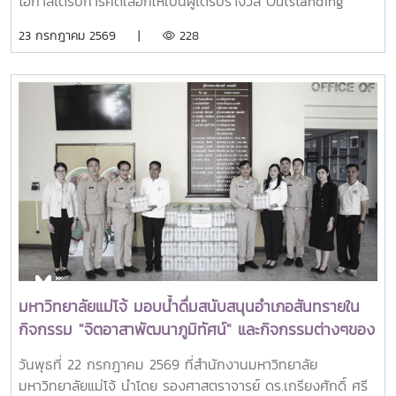
โอกาสได้รับการคัดเลือกให้เป็นผู้ได้รับรางวัล Outstanding
SEARCA Scholarship Alumni (OSSA) Awards 2026 จาก
23 กรกฎาคม 2569 |
228
ศูนย์ภูมิภาคเอเชียตะวันออกเฉียงใต้ว่าด้วยบัณฑิตศึกษาและการ
วิจัยด้านการเกษตร หรือ Southeast Asian Regional Center
for Graduate Study and Research in Agriculture
(SEARCA) นับเป็นรางวัลเกียรติยศระดับภูมิภาคที่มอบแก่ศิษย์
เก่าทุน SEARCA ผู้มีความสำเร็จโดดเด่นทางวิชาชีพ มีภาวะผู้นำ
และสร้างคุณูปการสำคัญต่อการพัฒนาการเกษตร ชนบท ชุมชน
และสังคมอย่างยั่งยืนรางวัล Outstanding SEARCA
Scholarship Alumni (OSSA) จัดตั้งขึ้นเพื่อเชิดชูเกียรติศิษย์
เก่าผู้ได้รับทุนการศึกษาระดับบัณฑิตศึกษาจาก SEARCA ซึ่งได้
นำองค์ความรู้ ประสบการณ์ และศักยภาพที่ได้รับจากการศึกษา
ไปสร้างคุณประโยชน์ต่อองค์กร ชุมชน ประเทศ และภูมิภาคเอเชีย
ตะวันออกเฉียงใต้ ตลอดจนเป็นแบบอย่างที่สะท้อนค่านิยมและ
ปรัชญาของ SEARCA ผ่านความสำเร็จในวิชาชีพ การบริการ
มหาวิทยาลัยแม่โจ้ มอบน้ำดื่มสนับสนุนอำเภอสันทรายใน
สาธารณะ และการอุทิศตนเพื่อส่วนรวมในปี 2026 การพิจารณา
กิจกรรม "จิตอาสาพัฒนาภูมิทัศน์" และกิจกรรมต่างๆของ
รางวัลครอบคลุมผลงานสำคัญ 4 ด้าน ได้แก่ การสอน
อำเภอสันทราย
(Teaching) การวิจัย (Research) การบริการสาธารณะและการ
วันพุธที่ 22 กรกฎาคม 2569 ที่สำนักงานมหาวิทยาลัย
พัฒนาชุมชน (Public Service and Community
มหาวิทยาลัยแม่โจ้ นำโดย รองศาสตราจารย์ ดร.เกรียงศักดิ์ ศรี