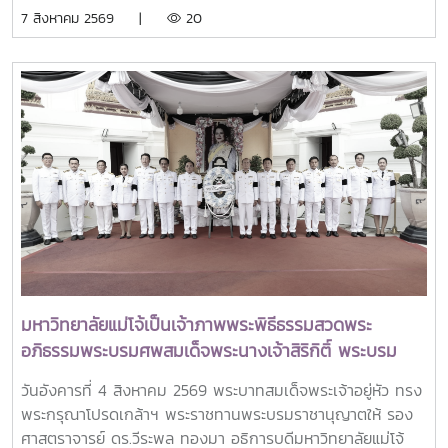
ใตัหัวข้อ “พลิกโฉมประเทศไทย พลิกโฉมมหาวิทยาลัยกับ AI” โดย
7 สิงหาคม 2569 |
20
ได้รับเกียรติจาก ศาสตราจารย์ ดร.ยศชนัน วงศ์สวัสดิ์ รองนายก
รัฐมนตรีและรัฐมนตรีว่าการกระทรวงการอุดมศึกษา
วิทยาศาสตร์ วิจัยและนวัตกรรม เป็นประธานเปิดงาน ณ โรงแรม
เซ็นทารา แกรนด์ แอท เซ็นทรัลพลาซ่าลาดพร้าว กทม.สำหรับ
การประชุม Thai University Presidential Forum 2026 มี
นายดนุพร ปุณณกันต์ ผู้ช่วยรัฐมนตรีประจำกระทรวง อว.
ทพญ.ศรีญาดา ปาลิมาพันธ์ ที่ปรึกษา รมว.อว. ศ.ดร.ศุภชัย
ปทุมนากุล ปลัดกระทรวง อว. ดร.พันธุ์เพิ่มศักดิ์ อารุณี รองปลัด
กระทรวง อว. นางศรินยา สาขากร ผู้ช่วยปลัดกระทรวง อว.
คณะผู้บริหารหน่วยงานในกระทรวง อว. Professor Tan Eng
Chye, President, National University of Singapore
Professor Yang Bin , Vice Chancellor, Tsinghua
University Council Professor Tan Eng Chye อธิการบดี
มหาวิทยาลัยแม่โจ้เป็นเจ้าภาพพระพิธีธรรมสวดพระ
มหาวิทยาลัยแห่งชาติสิงคโปร์ Professor Yang Bin รองประธาน
อภิธรรมพระบรมศพสมเด็จพระนางเจ้าสิริกิติ์ พระบรม
สภามหาวิทยาลัยชิงหวา ตลอดจนประธานที่ประชุมอธิการบดี ทั้ง
ราชินีนาถ พระบรมราชชนนีพันปีหลวง พร้อมเข้ากราบ
4 แห่ง ได้แก่ ที่ประชุมอธิการบดีแห่งประเทศไทย (ทปอ.) ที่ประชุม
วันอังคารที่ 4 สิงหาคม 2569 พระบาทสมเด็จพระเจ้าอยู่หัว ทรง
ถวายบังคมพระศพ สมเด็จพระเจ้าลูกเธอ เจ้าฟ้าพัชรกิติยา
อธิการบดีมหาวิทยาลัยราชภัฏ (ทปอ.มรภ.) ที่ประชุมอธิการบดี
พระกรุณาโปรดเกล้าฯ พระราชทานพระบรมราชานุญาตให้ รอง
ภา นเรนทิราเทพยวดี กรมหลวงราชสาริณีสิริพัชร มหา
มหาวิทยาลัยเทคโนโลยีราชมงคล (ทปอ.มทร.) สมาคมสถาบัน
ศาสตราจารย์ ดร.วีระพล ทองมา อธิการบดีมหาวิทยาลัยแม่โจ้