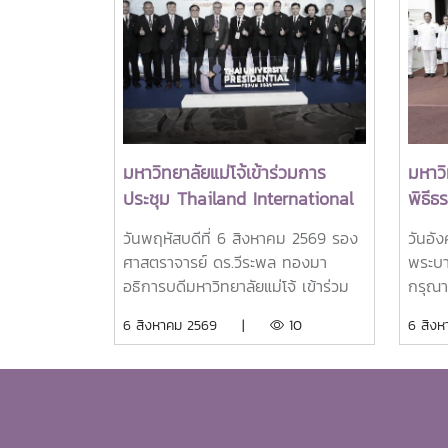
มหาวิทยาลัยแม่โจ้เข้าร่วมการ
มหาวิ
ประชุม Thailand International
พิธี
Conference on Education
ศพสมเ
วันพฤหัสบดีที่ 6 สิงหาคม 2569 รอง
วันอั
Research (ThaiCER) 2026
พระบ
ศาสตราจารย์ ดร.วีระพล ทองมา
พระบา
ชนนี
อธิการบดีมหาวิทยาลัยแม่โจ้ เข้าร่วม
กรุณา
ถวาย
การประชุมเข้าร่วมการประชุม Thai
พระบร
6 สิงหาคม 2569 |
10
6 สิ
ลูกเธ
University Presidents Forum
ศาสตร
ราเท
2026 ภายใตัหัวข้อ “พลิกโฉม
อธิกา
พัชร 
ประเทศไทย พลิกโฉมมหาวิทยาลัยกับ
ด้วย 
AI” โดยได้รับเกียรติจาก ศาสตราจารย์
สมาคม
ดร.ยศชนัน วงศ์สวัสดิ์ รองนายก
จำนวน