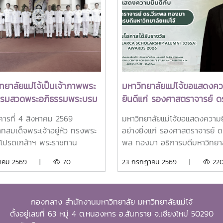
ทยาลัยแม่โจ้เป็นเจ้าภาพพระ
มหาวิทยาลัยแม่โจ้ขอแสดงค
ธรรมสวดพระอภิธรรมพระบรม
ยินดีแก่ รองศาสตราจารย์ ดร
ด็จพระนางเจ้าสิริกิติ์
พล ทองมา อธิการบดีมหาวิท
งคารที่ 4 สิงหาคม 2569
มหาวิทยาลัยแม่โจ้ขอแสดงความย
รมราชินีนาถ พระบรมราช
แม่โจ้ ในโอกาสได้รับรางวัล
ทสมเด็จพระเจ้าอยู่หัว ทรงพระ
อย่างยิ่งแก่ รองศาสตราจารย์ ดร
พันปีหลวง พร้อมเข้ากราบ
Outstanding SEARCA
โปรดเกล้าฯ พระราชทาน
พล ทองมา อธิการบดีมหาวิทยาล
บังคมพระศพ สมเด็จพระเจ้า
Scholarship Alumni (OSS
มราชานุญาตให้ รอง
โจ้ ในโอกาสได้รับการคัดเลือกให้เ
งหาคม 2569 |
70
23 กรกฎาคม 2569 |
22
อ เจ้าฟ้าพัชรกิติยาภา นเรนทิ
Awards 2026
าจารย์ ดร.วีระพล ทองมา
ได้รับรางวัล Outstanding S
พยวดี กรมหลวงราชสาริณีสิริ
รบดีมหาวิทยาลัยแม่โจ้ พร้อม
Scholarship Alumni (OSSA)
มหาวัชรราชธิดา
คณะผู้บริหารมหาวิทยาลัย
Awards 2026 จากศูนย์ภูมิภาคเ
กองกลาง สำนักงานมหาวิทยาลัย มหาวิทยาลัยแม่โจ้
ศิษย์เก่า และบุคลากร รวม
ตะวันออกเฉียงใต้ว่าด้วยบัณฑิต
ตั้งอยู่เลขที่ 63 หมู่ 4 ต.หนองหาร อ.สันทราย จ.เชียงใหม่ 50290
 25 คน เป็นเจ้าภาพพระ
และการวิจัยด้านการเกษตร หรือ