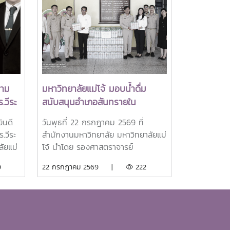
วาม
มหาวิทยาลัยแม่โจ้ มอบน้ำดื่ม
.วีระ
สนับสนุนอำเภอสันทรายใน
ยาลัย
กิจกรรม "จิตอาสาพัฒนาภูมิทัศน์"
ินดี
วันพุธที่ 22 กรกฎาคม 2569 ที่
และกิจกรรมต่างๆของอำเภอ
.วีระ
สำนักงานมหาวิทยาลัย มหาวิทยาลัยแม่
สันทราย
ัยแม่
โจ้ นำโดย รองศาสตราจารย์
A)
ป็นผู้
ดร.เกรียงศักดิ์ ศรีเงินยวง รอง
0
22 กรกฎาคม 2569 |
222
EARCA
อธิการบดี พร้อมด้วยคณะผู้บริหาร
มหาวิทยาลัย ร่วมมอบน้ำดื่มแก่ นาย
อเชีย
นพดล สุระสังวาลย์ นายอำเภอ
ศึกษา
สันทราย จำนวน 100 แพ็ค เพื่อใช้ใน
กิจกรรม “จิตอาสาพัฒนาภูมิทัศน์