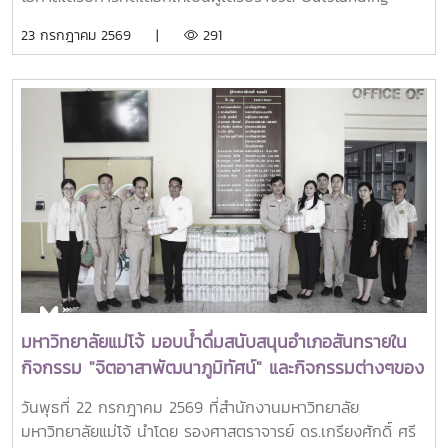
SEARCA Scholarship Alumni (OSSA) Awards 2026 จาก
23 กรกฎาคม 2569 |
291
ศูนย์ภูมิภาคเอเชียตะวันออกเฉียงใต้ว่าด้วยบัณฑิตศึกษาและการ
วิจัยด้านการเกษตร หรือ Southeast Asian Regional Center
for Graduate Study and Research in Agriculture
(SEARCA) นับเป็นรางวัลเกียรติยศระดับภูมิภาคที่มอบแก่ศิษย์
เก่าทุน SEARCA ผู้มีความสำเร็จโดดเด่นทางวิชาชีพ มีภาวะผู้นำ
และสร้างคุณูปการสำคัญต่อการพัฒนาการเกษตร ชนบท ชุมชน
และสังคมอย่างยั่งยืนรางวัล Outstanding SEARCA
Scholarship Alumni (OSSA) จัดตั้งขึ้นเพื่อเชิดชูเกียรติศิษย์
เก่าผู้ได้รับทุนการศึกษาระดับบัณฑิตศึกษาจาก SEARCA ซึ่งได้
นำองค์ความรู้ ประสบการณ์ และศักยภาพที่ได้รับจากการศึกษา
ไปสร้างคุณประโยชน์ต่อองค์กร ชุมชน ประเทศ และภูมิภาคเอเชีย
ตะวันออกเฉียงใต้ ตลอดจนเป็นแบบอย่างที่สะท้อนค่านิยมและ
ปรัชญาของ SEARCA ผ่านความสำเร็จในวิชาชีพ การบริการ
มหาวิทยาลัยแม่โจ้ มอบน้ำดื่มสนับสนุนอำเภอสันทรายใน
สาธารณะ และการอุทิศตนเพื่อส่วนรวมในปี 2026 การพิจารณา
กิจกรรม "จิตอาสาพัฒนาภูมิทัศน์" และกิจกรรมต่างๆของ
รางวัลครอบคลุมผลงานสำคัญ 4 ด้าน ได้แก่ การสอน
อำเภอสันทราย
(Teaching) การวิจัย (Research) การบริการสาธารณะและการ
วันพุธที่ 22 กรกฎาคม 2569 ที่สำนักงานมหาวิทยาลัย
พัฒนาชุมชน (Public Service and Community
มหาวิทยาลัยแม่โจ้ นำโดย รองศาสตราจารย์ ดร.เกรียงศักดิ์ ศรี