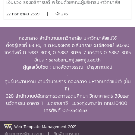
Development) และธุรกิจการเกษตรและการเป็นผู้ประกอบการ
เงินยวง รองอธิการบดี พร้อมด้วยคณะผู้บริหารมหาวิทยาลัย
(Agribusiness and Entrepreneurship) โดยให้ความสำคัญ
ร่วมมอบน้ำดื่มแก่ นายนพดล สุระสังวาลย์ นายอำเภอสันทราย
22 กรกฎาคม 2569 |
276
กับผลงานที่สามารถสร้างผลกระทบอย่างเป็นรูปธรรมต่อการ
จำนวน 100 แพ็ค เพื่อใช้ในกิจกรรม “จิตอาสาพัฒนาภูมิทัศน์
พัฒนาการเกษตรและชนบทอย่างยั่งยืน โดยในปีนี้ การมอบ
อำเภอสันทราย จังหวัดเชียงใหม่” ซึ่งจัดขึ้นเนื่องในโอกาสวัน
รางวัล OSSA Awards 2026 มีความสำคัญเป็นพิเศษ เนื่องจาก
สำคัญของชาติไทย เพื่อเฉลิมพระเกียรติพระบาทสมเด็จ
จัดขึ้นในวาระเฉลิมฉลอง ครบรอบ 60 ปีของ SEARCA ซึ่งเป็น
กองกลาง สำนักงานมหาวิทยาลัย มหาวิทยาลัยแม่โจ้
พระเจ้าอยู่หัว เนื่องในโอกาสวันเฉลิมพระชนมพรรษา 28
องค์กรระดับภูมิภาคภายใต้ the Southeast Asian Ministers
ตั้งอยู่เลขที่ 63 หมู่ 4 ต.หนองหาร อ.สันทราย จ.เชียงใหม่ 50290
กรกฎาคม 2569 พร้อมทั้งสนับสนุนโครงการ “ชาวเชียงใหม่ปลูก
of Education (SEAMEO) และมีบทบาทสำคัญในการพัฒนา
โทรศัพท์ 0-5387-3013, 0-5387-3036-7 โทรสาร 0-5387-3015
ป่า รักษ์โลก เพิ่มพื้นที่สีเขียวสู่ชุมชน” แก่ผู้เข้าร่วมกิจกรรมและ
ศักยภาพบุคลากร ส่งเสริมการศึกษาและการวิจัย ตลอดจนสร้าง
อีเมล : saraban_mju@mju.ac.th
ประชาชนที่มาใช้บริการ
เครือข่ายความร่วมมือเพื่อการพัฒนาการเกษตรและชนบทใน
ผู้ดูแลเว็บไซต์ : นางลัดดาวรรณ บำรุงกาญจน์
ภูมิภาคเอเชียตะวันออกเฉียงใต้มาอย่างต่อเนื่องจากศิษย์เก่าทุน
.
DAAD–SEARCA สู่ผู้นำมหาวิทยาลัยด้านการเกษตรรอง
ศูนย์ประสานงาน งานอำนวยการ กองกลาง มหาวิทยาลัยแม่โจ้ (ชั้น
ศาสตราจารย์ ดร.วีระพล ทองมา เป็นศิษย์เก่าของ University
11)
of the Philippines Los Baños (UPLB) ประเทศฟิลิปปินส์
328 สำนักงานปลัดกระทรวงการอุดมศึกษา วิทยาศาสตร์ วิจัยและ
โดยได้รับทุนการศึกษาระดับปริญญาเอกจาก German
นวัตกรรม อาคาร 1 เขตราชเทวี แขวงทุ่งพญาไท กทม.10400
Academic Exchange Service (DAAD)–SEARCA
โทรศัพท์ 02-3545553
Scholarship และสำเร็จการศึกษาระดับ Doctor of Philosophy
(Ph.D.) in Extension Education จาก University of the
Web Template Management 2021
Philippines Los Baños ในปี ค.ศ. 2001ประสบการณ์ทาง
นโยบายการพัฒนาระบบ
|
ทีมพัฒนาระบบ