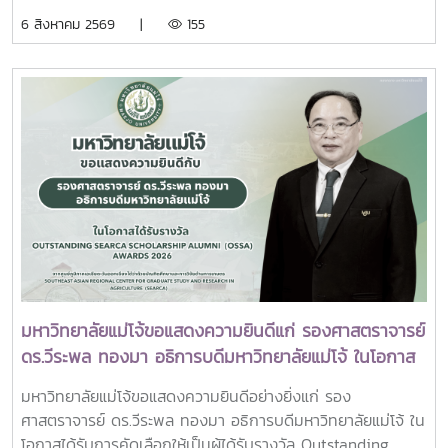
วัชรราชธิดา
อุดมศึกษาเอกชนแห่งประเทศไทย (สสอท.)ภายในงานยังมีการ
พร้อมด้วย คณะผู้บริหารมหาวิทยาลัย สมาคมศิษย์เก่า และ
6 สิงหาคม 2569 |
155
แลกเปลี่ยนประสบการณ์ด้าน Reinventing University ผ่าน
บุคลากร รวมจำนวน 25 คน เป็นเจ้าภาพพระพิธีธรรมสวดพระ
ปาฐกถาจากวิทยากรต่างประเทศ การเสวนาเชิงยุทธศาสตร์ของ
อภิธรรมพระบรมศพสมเด็จพระนางเจ้าสิริกิติ์ พระบรมราชินีนาถ
ผู้นำเครือข่ายอุดมศึกษา การนำเสนอกรณีศึกษาการประยุกต์ใช้
พระบรมราชชนนีพันปีหลวง ณ พระที่นั่งดุสิตมหาปราสาท
AI และนวัตกรรมจากภาคเอกชน รวมถึงกิจกรรม Forum-to-
พระบรมมหาราชวัง และเข้ากราบถวายบังคมพระศพสมเด็จ
Action เพื่อร่วมกำหนดข้อเสนอเชิงนโยบายและแผนปฏิบัติการใน
พระเจ้าลูกเธอ เจ้าฟ้าพัชรกิติยาภา นเรนทิราเทพยวดี กรมหลวง
การขับเคลื่อนมหาวิทยาลัยไทยในอนาคตการเข้าร่วมประชุมในครั้ง
ราชสาริณีสิริพัชร มหาวัชรราชธิดา ณ พระที่นั่งพิมานรัตยา
นี้มหาวิทยาลัยแม่โจ้ติดตามทิศทางการเปลี่ยนแปลงของการ
พระบรมมหาราชวังการเข้าร่วมพิธีในครั้งนี้ นับเป็นพระ
อุดมศึกษาไทย พร้อมแลกเปลี่ยนองค์ความรู้และสร้างความร่วม
มหากรุณาธิคุณล้นเกล้าล้นกระหม่อมแก่คณะผู้บริหาร
มือกับเครือข่ายสถาบันอุดมศึกษาทั่วประเทศ เพื่อร่วมกันพัฒนา
มหาวิทยาลัย สมาคมศิษย์เก่า และบุคลากร มหาวิทยาลัยแม่โจ้ที่ได้
มหาวิทยาลัยไทยให้ก้าวทันการเปลี่ยนแปลงของโลกยุคดิจิทัล และ
ร่วมแสดงความจงรักภักดี ถวายความอาลัยและน้อมรำลึกในพระ
ยกระดับศักยภาพด้านการศึกษา วิจัย และนวัตกรรมอย่างยั่งยืน
มหากรุณาธิคุณอย่างหาที่สุดมิได้
มหาวิทยาลัยแม่โจ้ขอแสดงความยินดีแก่ รองศาสตราจารย์
ดร.วีระพล ทองมา อธิการบดีมหาวิทยาลัยแม่โจ้ ในโอกาส
ได้รับรางวัล Outstanding SEARCA Scholarship
มหาวิทยาลัยแม่โจ้ขอแสดงความยินดีอย่างยิ่งแก่ รอง
Alumni (OSSA) Awards 2026
ศาสตราจารย์ ดร.วีระพล ทองมา อธิการบดีมหาวิทยาลัยแม่โจ้ ใน
โอกาสได้รับการคัดเลือกให้เป็นผู้ได้รับรางวัล Outstanding