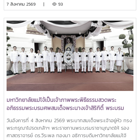
7 สิงหาคม 2569 |
93
ได้รับเกียรติจาก ศาสตราจารย์ ดร.ยศชนัน วงศ์สวัสดิ์ รองนายก
รัฐมนตรีและรัฐมนตรีว่าการกระทรวงการอุดมศึกษา
วิทยาศาสตร์ วิจัยและนวัตกรรม เป็นประธานเปิดงาน ณ โรงแรม
เซ็นทารา แกรนด์ แอท เซ็นทรัลพลาซ่าลาดพร้าว กทม.สำหรับ
การประชุม Thai University Presidential Forum 2026 มี
นายดนุพร ปุณณกันต์ ผู้ช่วยรัฐมนตรีประจำกระทรวง อว.
ทพญ.ศรีญาดา ปาลิมาพันธ์ ที่ปรึกษา รมว.อว. ศ.ดร.ศุภชัย
ปทุมนากุล ปลัดกระทรวง อว. ดร.พันธุ์เพิ่มศักดิ์ อารุณี รองปลัด
กระทรวง อว. นางศรินยา สาขากร ผู้ช่วยปลัดกระทรวง อว.
คณะผู้บริหารหน่วยงานในกระทรวง อว. Professor Tan Eng
Chye, President, National University of Singapore
Professor Yang Bin , Vice Chancellor, Tsinghua
University Council Professor Tan Eng Chye อธิการบดี
มหาวิทยาลัยแม่โจ้เป็นเจ้าภาพพระพิธีธรรมสวดพระ
มหาวิทยาลัยแห่งชาติสิงคโปร์ Professor Yang Bin รองประธาน
อภิธรรมพระบรมศพสมเด็จพระนางเจ้าสิริกิติ์ พระบรม
สภามหาวิทยาลัยชิงหวา ตลอดจนประธานที่ประชุมอธิการบดี ทั้ง
ราชินีนาถ พระบรมราชชนนีพันปีหลวง พร้อมเข้ากราบ
4 แห่ง ได้แก่ ที่ประชุมอธิการบดีแห่งประเทศไทย (ทปอ.) ที่ประชุม
วันอังคารที่ 4 สิงหาคม 2569 พระบาทสมเด็จพระเจ้าอยู่หัว ทรง
ถวายบังคมพระศพ สมเด็จพระเจ้าลูกเธอ เจ้าฟ้าพัชรกิติยา
อธิการบดีมหาวิทยาลัยราชภัฏ (ทปอ.มรภ.) ที่ประชุมอธิการบดี
พระกรุณาโปรดเกล้าฯ พระราชทานพระบรมราชานุญาตให้ รอง
ภา นเรนทิราเทพยวดี กรมหลวงราชสาริณีสิริพัชร มหา
มหาวิทยาลัยเทคโนโลยีราชมงคล (ทปอ.มทร.) สมาคมสถาบัน
ศาสตราจารย์ ดร.วีระพล ทองมา อธิการบดีมหาวิทยาลัยแม่โจ้