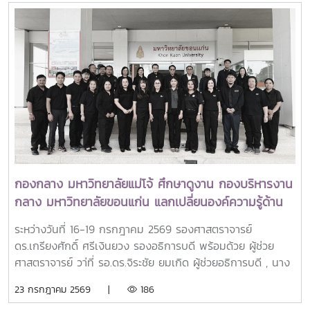
รางวัล OSSA Awards 2026 มีความสำคัญเป็นพิเศษ เนื่องจาก
สำคัญของชาติไทย เพื่อเฉลิมพระเกียรติพระบาทสมเด็จ
จัดขึ้นในวาระเฉลิมฉลอง ครบรอบ 60 ปีของ SEARCA ซึ่งเป็น
พระเจ้าอยู่หัว เนื่องในโอกาสวันเฉลิมพระชนมพรรษา 28
องค์กรระดับภูมิภาคภายใต้ the Southeast Asian Ministers
กรกฎาคม 2569 พร้อมทั้งสนับสนุนโครงการ “ชาวเชียงใหม่ปลูก
of Education (SEAMEO) และมีบทบาทสำคัญในการพัฒนา
ป่า รักษ์โลก เพิ่มพื้นที่สีเขียวสู่ชุมชน” แก่ผู้เข้าร่วมกิจกรรมและ
ศักยภาพบุคลากร ส่งเสริมการศึกษาและการวิจัย ตลอดจนสร้าง
ประชาชนที่มาใช้บริการ
เครือข่ายความร่วมมือเพื่อการพัฒนาการเกษตรและชนบทใน
ภูมิภาคเอเชียตะวันออกเฉียงใต้มาอย่างต่อเนื่องจากศิษย์เก่าทุน
DAAD–SEARCA สู่ผู้นำมหาวิทยาลัยด้านการเกษตรรอง
ศาสตราจารย์ ดร.วีระพล ทองมา เป็นศิษย์เก่าของ University
of the Philippines Los Baños (UPLB) ประเทศฟิลิปปินส์
โดยได้รับทุนการศึกษาระดับปริญญาเอกจาก German
กองกลาง มหาวิทยาลัยแม่โจ้ ศึกษาดูงาน กองบริหารงาน
Academic Exchange Service (DAAD)–SEARCA
กลาง มหาวิทยาลัยขอนแก่น แลกเปลี่ยนองค์ความรู้ด้าน
Scholarship และสำเร็จการศึกษาระดับ Doctor of Philosophy
AI เพื่อยกระดับการบริหารจัดการองค์กรสมัยใหม่ และแลก
(Ph.D.) in Extension Education จาก University of the
ระหว่างวันที่ 16-19 กรกฎาคม 2569 รองศาสตราจารย์
เปลี่ยนเรียนรู้ด้านการประยุกต์ใช้ AI ในการปฎิบัติงาน
Philippines Los Baños ในปี ค.ศ. 2001ประสบการณ์ทาง
ดร.เกรียงศักดิ์ ศรีเงินยวง รองอธิการบดี พร้อมด้วย ผู้ช่วย
วิชาการและการสร้างเครือข่ายความร่วมมือระหว่างประเทศในช่วง
ศาสตราจารย์ วา่ที่ รอ.ดร.จิระชัย ยมเกิด ผู้ช่วยอธิการบดี , นาง
การศึกษาที่ UPLB ได้เป็นส่วนสำคัญในการหล่อหลอมแนวคิด
พัชรี คำรินทร์ ผู้อำนวยการกองกลาง , หัวหน้างาน และบุคลากร
23 กรกฎาคม 2569 |
186
ด้านการพัฒนาการศึกษา การเกษตร และชุมชน ตลอดจนการ
กองกลางเข้าโครงการการศึกษาดูงานและพัฒนาองค์ความรู้ด้าน
สร้างความร่วมมือระหว่างสถาบันอุดมศึกษา ซึ่งต่อมาได้ถูกนำมา