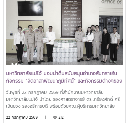
for Graduate Study and Research in Agriculture
(SEARCA) นับเป็นรางวัลเกียรติยศระดับภูมิภาคที่มอบแก่ศิษย์
เก่าทุน SEARCA ผู้มีความสำเร็จโดดเด่นทางวิชาชีพ มีภาวะผู้นำ
และสร้างคุณูปการสำคัญต่อการพัฒนาการเกษตร ชนบท ชุมชน
และสังคมอย่างยั่งยืนรางวัล Outstanding SEARCA
Scholarship Alumni (OSSA) จัดตั้งขึ้นเพื่อเชิดชูเกียรติศิษย์
เก่าผู้ได้รับทุนการศึกษาระดับบัณฑิตศึกษาจาก SEARCA ซึ่งได้
นำองค์ความรู้ ประสบการณ์ และศักยภาพที่ได้รับจากการศึกษา
ไปสร้างคุณประโยชน์ต่อองค์กร ชุมชน ประเทศ และภูมิภาคเอเชีย
ตะวันออกเฉียงใต้ ตลอดจนเป็นแบบอย่างที่สะท้อนค่านิยมและ
ปรัชญาของ SEARCA ผ่านความสำเร็จในวิชาชีพ การบริการ
มหาวิทยาลัยแม่โจ้ มอบน้ำดื่มสนับสนุนอำเภอสันทรายใน
สาธารณะ และการอุทิศตนเพื่อส่วนรวมในปี 2026 การพิจารณา
กิจกรรม "จิตอาสาพัฒนาภูมิทัศน์" และกิจกรรมต่างๆของ
รางวัลครอบคลุมผลงานสำคัญ 4 ด้าน ได้แก่ การสอน
อำเภอสันทราย
(Teaching) การวิจัย (Research) การบริการสาธารณะและการ
วันพุธที่ 22 กรกฎาคม 2569 ที่สำนักงานมหาวิทยาลัย
พัฒนาชุมชน (Public Service and Community
มหาวิทยาลัยแม่โจ้ นำโดย รองศาสตราจารย์ ดร.เกรียงศักดิ์ ศรี
Development) และธุรกิจการเกษตรและการเป็นผู้ประกอบการ
เงินยวง รองอธิการบดี พร้อมด้วยคณะผู้บริหารมหาวิทยาลัย
(Agribusiness and Entrepreneurship) โดยให้ความสำคัญ
ร่วมมอบน้ำดื่มแก่ นายนพดล สุระสังวาลย์ นายอำเภอสันทราย
22 กรกฎาคม 2569 |
212
กับผลงานที่สามารถสร้างผลกระทบอย่างเป็นรูปธรรมต่อการ
จำนวน 100 แพ็ค เพื่อใช้ในกิจกรรม “จิตอาสาพัฒนาภูมิทัศน์
พัฒนาการเกษตรและชนบทอย่างยั่งยืน โดยในปีนี้ การมอบ
อำเภอสันทราย จังหวัดเชียงใหม่” ซึ่งจัดขึ้นเนื่องในโอกาสวัน