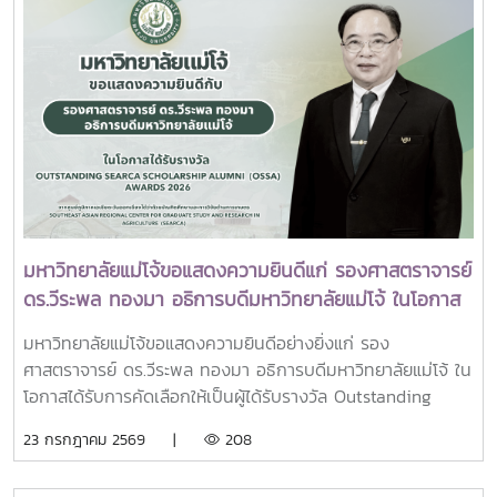
พระบรมมหาราชวัง และเข้ากราบถวายบังคมพระศพสมเด็จ
พระเจ้าลูกเธอ เจ้าฟ้าพัชรกิติยาภา นเรนทิราเทพยวดี กรมหลวง
ราชสาริณีสิริพัชร มหาวัชรราชธิดา ณ พระที่นั่งพิมานรัตยา
พระบรมมหาราชวังการเข้าร่วมพิธีในครั้งนี้ นับเป็นพระ
มหากรุณาธิคุณล้นเกล้าล้นกระหม่อมแก่คณะผู้บริหาร
มหาวิทยาลัย สมาคมศิษย์เก่า และบุคลากร มหาวิทยาลัยแม่โจ้ที่ได้
ร่วมแสดงความจงรักภักดี ถวายความอาลัยและน้อมรำลึกในพระ
มหากรุณาธิคุณอย่างหาที่สุดมิได้
มหาวิทยาลัยแม่โจ้ขอแสดงความยินดีแก่ รองศาสตราจารย์
ดร.วีระพล ทองมา อธิการบดีมหาวิทยาลัยแม่โจ้ ในโอกาส
ได้รับรางวัล Outstanding SEARCA Scholarship
มหาวิทยาลัยแม่โจ้ขอแสดงความยินดีอย่างยิ่งแก่ รอง
Alumni (OSSA) Awards 2026
ศาสตราจารย์ ดร.วีระพล ทองมา อธิการบดีมหาวิทยาลัยแม่โจ้ ใน
โอกาสได้รับการคัดเลือกให้เป็นผู้ได้รับรางวัล Outstanding
SEARCA Scholarship Alumni (OSSA) Awards 2026 จาก
23 กรกฎาคม 2569 |
208
ศูนย์ภูมิภาคเอเชียตะวันออกเฉียงใต้ว่าด้วยบัณฑิตศึกษาและการ
วิจัยด้านการเกษตร หรือ Southeast Asian Regional Center