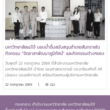
และสร้างคุณูปการสำคัญต่อการพัฒนาการเกษตร ชนบท ชุมชน
และสังคมอย่างยั่งยืนรางวัล Outstanding SEARCA
Scholarship Alumni (OSSA) จัดตั้งขึ้นเพื่อเชิดชูเกียรติศิษย์
เก่าผู้ได้รับทุนการศึกษาระดับบัณฑิตศึกษาจาก SEARCA ซึ่งได้
นำองค์ความรู้ ประสบการณ์ และศักยภาพที่ได้รับจากการศึกษา
ไปสร้างคุณประโยชน์ต่อองค์กร ชุมชน ประเทศ และภูมิภาคเอเชีย
ตะวันออกเฉียงใต้ ตลอดจนเป็นแบบอย่างที่สะท้อนค่านิยมและ
ปรัชญาของ SEARCA ผ่านความสำเร็จในวิชาชีพ การบริการ
มหาวิทยาลัยแม่โจ้ มอบน้ำดื่มสนับสนุนอำเภอสันทรายใน
สาธารณะ และการอุทิศตนเพื่อส่วนรวมในปี 2026 การพิจารณา
กิจกรรม "จิตอาสาพัฒนาภูมิทัศน์" และกิจกรรมต่างๆของ
รางวัลครอบคลุมผลงานสำคัญ 4 ด้าน ได้แก่ การสอน
อำเภอสันทราย
(Teaching) การวิจัย (Research) การบริการสาธารณะและการ
วันพุธที่ 22 กรกฎาคม 2569 ที่สำนักงานมหาวิทยาลัย
พัฒนาชุมชน (Public Service and Community
มหาวิทยาลัยแม่โจ้ นำโดย รองศาสตราจารย์ ดร.เกรียงศักดิ์ ศรี
Development) และธุรกิจการเกษตรและการเป็นผู้ประกอบการ
เงินยวง รองอธิการบดี พร้อมด้วยคณะผู้บริหารมหาวิทยาลัย
(Agribusiness and Entrepreneurship) โดยให้ความสำคัญ
ร่วมมอบน้ำดื่มแก่ นายนพดล สุระสังวาลย์ นายอำเภอสันทราย
22 กรกฎาคม 2569 |
222
กับผลงานที่สามารถสร้างผลกระทบอย่างเป็นรูปธรรมต่อการ
จำนวน 100 แพ็ค เพื่อใช้ในกิจกรรม “จิตอาสาพัฒนาภูมิทัศน์
พัฒนาการเกษตรและชนบทอย่างยั่งยืน โดยในปีนี้ การมอบ
อำเภอสันทราย จังหวัดเชียงใหม่” ซึ่งจัดขึ้นเนื่องในโอกาสวัน
รางวัล OSSA Awards 2026 มีความสำคัญเป็นพิเศษ เนื่องจาก
สำคัญของชาติไทย เพื่อเฉลิมพระเกียรติพระบาทสมเด็จ
จัดขึ้นในวาระเฉลิมฉลอง ครบรอบ 60 ปีของ SEARCA ซึ่งเป็น
กองกลาง สำนักงานมหาวิทยาลัย มหาวิทยาลัยแม่โจ้
พระเจ้าอยู่หัว เนื่องในโอกาสวันเฉลิมพระชนมพรรษา 28
องค์กรระดับภูมิภาคภายใต้ the Southeast Asian Ministers