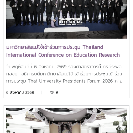
มหาวิทยาลัยแม่โจ้เข้าร่วมการประชุม Thailand
International Conference on Education Research
(ThaiCER) 2026
วันพฤหัสบดีที่ 6 สิงหาคม 2569 รองศาสตราจารย์ ดร.วีระพล
ทองมา อธิการบดีมหาวิทยาลัยแม่โจ้ เข้าร่วมการประชุมเข้าร่วม
การประชุม Thai University Presidents Forum 2026 ภาย
ใตัหัวข้อ “พลิกโฉมประเทศไทย พลิกโฉมมหาวิทยาลัยกับ AI” โดย
6 สิงหาคม 2569 |
9
ได้รับเกียรติจาก ศาสตราจารย์ ดร.ยศชนัน วงศ์สวัสดิ์ รองนายก
รัฐมนตรีและรัฐมนตรีว่าการกระทรวงการอุดมศึกษา
วิทยาศาสตร์ วิจัยและนวัตกรรม เป็นประธานเปิดงาน ณ โรงแรม
เซ็นทารา แกรนด์ แอท เซ็นทรัลพลาซ่าลาดพร้าว กทม.สำหรับ
การประชุม Thai University Presidential Forum 2026 มี
นายดนุพร ปุณณกันต์ ผู้ช่วยรัฐมนตรีประจำกระทรวง อว.