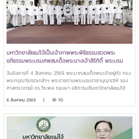
ทพญ.ศรีญาดา ปาลิมาพันธ์ ที่ปรึกษา รมว.อว. ศ.ดร.ศุภชัย
ปทุมนากุล ปลัดกระทรวง อว. ดร.พันธุ์เพิ่มศักดิ์ อารุณี รองปลัด
กระทรวง อว. นางศรินยา สาขากร ผู้ช่วยปลัดกระทรวง อว.
คณะผู้บริหารหน่วยงานในกระทรวง อว. Professor Tan Eng
Chye, President, National University of Singapore
Professor Yang Bin , Vice Chancellor, Tsinghua
University Council Professor Tan Eng Chye อธิการบดี
มหาวิทยาลัยแม่โจ้เป็นเจ้าภาพพระพิธีธรรมสวดพระ
มหาวิทยาลัยแห่งชาติสิงคโปร์ Professor Yang Bin รองประธาน
อภิธรรมพระบรมศพสมเด็จพระนางเจ้าสิริกิติ์ พระบรม
สภามหาวิทยาลัยชิงหวา ตลอดจนประธานที่ประชุมอธิการบดี ทั้ง
ราชินีนาถ พระบรมราชชนนีพันปีหลวง พร้อมเข้ากราบ
4 แห่ง ได้แก่ ที่ประชุมอธิการบดีแห่งประเทศไทย (ทปอ.) ที่ประชุม
วันอังคารที่ 4 สิงหาคม 2569 พระบาทสมเด็จพระเจ้าอยู่หัว ทรง
ถวายบังคมพระศพ สมเด็จพระเจ้าลูกเธอ เจ้าฟ้าพัชรกิติยา
อธิการบดีมหาวิทยาลัยราชภัฏ (ทปอ.มรภ.) ที่ประชุมอธิการบดี
พระกรุณาโปรดเกล้าฯ พระราชทานพระบรมราชานุญาตให้ รอง
ภา นเรนทิราเทพยวดี กรมหลวงราชสาริณีสิริพัชร มหา
มหาวิทยาลัยเทคโนโลยีราชมงคล (ทปอ.มทร.) สมาคมสถาบัน
ศาสตราจารย์ ดร.วีระพล ทองมา อธิการบดีมหาวิทยาลัยแม่โจ้
วัชรราชธิดา
อุดมศึกษาเอกชนแห่งประเทศไทย (สสอท.)ภายในงานยังมีการ
พร้อมด้วย คณะผู้บริหารมหาวิทยาลัย สมาคมศิษย์เก่า และ
6 สิงหาคม 2569 |
70
แลกเปลี่ยนประสบการณ์ด้าน Reinventing University ผ่าน
บุคลากร รวมจำนวน 25 คน เป็นเจ้าภาพพระพิธีธรรมสวดพระ
ปาฐกถาจากวิทยากรต่างประเทศ การเสวนาเชิงยุทธศาสตร์ของ
อภิธรรมพระบรมศพสมเด็จพระนางเจ้าสิริกิติ์ พระบรมราชินีนาถ
ผู้นำเครือข่ายอุดมศึกษา การนำเสนอกรณีศึกษาการประยุกต์ใช้
พระบรมราชชนนีพันปีหลวง ณ พระที่นั่งดุสิตมหาปราสาท
AI และนวัตกรรมจากภาคเอกชน รวมถึงกิจกรรม Forum-to-
พระบรมมหาราชวัง และเข้ากราบถวายบังคมพระศพสมเด็จ
Action เพื่อร่วมกำหนดข้อเสนอเชิงนโยบายและแผนปฏิบัติการใน
พระเจ้าลูกเธอ เจ้าฟ้าพัชรกิติยาภา นเรนทิราเทพยวดี กรมหลวง