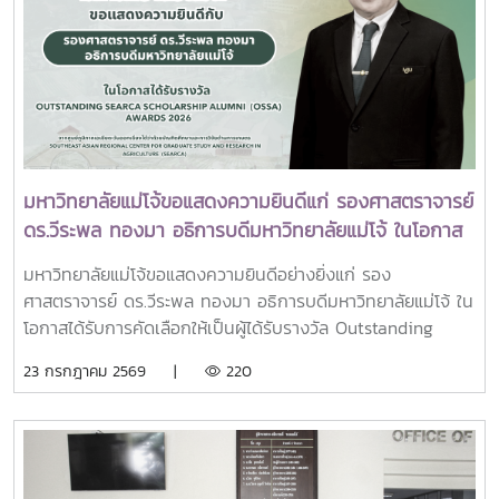
การขับเคลื่อนมหาวิทยาลัยไทยในอนาคตการเข้าร่วมประชุมในครั้ง
ราชสาริณีสิริพัชร มหาวัชรราชธิดา ณ พระที่นั่งพิมานรัตยา
นี้มหาวิทยาลัยแม่โจ้ติดตามทิศทางการเปลี่ยนแปลงของการ
พระบรมมหาราชวังการเข้าร่วมพิธีในครั้งนี้ นับเป็นพระ
อุดมศึกษาไทย พร้อมแลกเปลี่ยนองค์ความรู้และสร้างความร่วม
มหากรุณาธิคุณล้นเกล้าล้นกระหม่อมแก่คณะผู้บริหาร
มือกับเครือข่ายสถาบันอุดมศึกษาทั่วประเทศ เพื่อร่วมกันพัฒนา
มหาวิทยาลัย สมาคมศิษย์เก่า และบุคลากร มหาวิทยาลัยแม่โจ้ที่ได้
มหาวิทยาลัยไทยให้ก้าวทันการเปลี่ยนแปลงของโลกยุคดิจิทัล และ
ร่วมแสดงความจงรักภักดี ถวายความอาลัยและน้อมรำลึกในพระ
ยกระดับศักยภาพด้านการศึกษา วิจัย และนวัตกรรมอย่างยั่งยืน
มหากรุณาธิคุณอย่างหาที่สุดมิได้
มหาวิทยาลัยแม่โจ้ขอแสดงความยินดีแก่ รองศาสตราจารย์
ดร.วีระพล ทองมา อธิการบดีมหาวิทยาลัยแม่โจ้ ในโอกาส
ได้รับรางวัล Outstanding SEARCA Scholarship
มหาวิทยาลัยแม่โจ้ขอแสดงความยินดีอย่างยิ่งแก่ รอง
Alumni (OSSA) Awards 2026
ศาสตราจารย์ ดร.วีระพล ทองมา อธิการบดีมหาวิทยาลัยแม่โจ้ ใน
โอกาสได้รับการคัดเลือกให้เป็นผู้ได้รับรางวัล Outstanding
SEARCA Scholarship Alumni (OSSA) Awards 2026 จาก
23 กรกฎาคม 2569 |
220
ศูนย์ภูมิภาคเอเชียตะวันออกเฉียงใต้ว่าด้วยบัณฑิตศึกษาและการ
วิจัยด้านการเกษตร หรือ Southeast Asian Regional Center
for Graduate Study and Research in Agriculture
(SEARCA) นับเป็นรางวัลเกียรติยศระดับภูมิภาคที่มอบแก่ศิษย์
เก่าทุน SEARCA ผู้มีความสำเร็จโดดเด่นทางวิชาชีพ มีภาวะผู้นำ