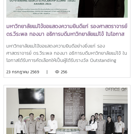
มหาวิทยาลัยไทยให้ก้าวทันการเปลี่ยนแปลงของโลกยุคดิจิทัล และ
ร่วมแสดงความจงรักภักดี ถวายความอาลัยและน้อมรำลึกในพระ
ยกระดับศักยภาพด้านการศึกษา วิจัย และนวัตกรรมอย่างยั่งยืน
มหากรุณาธิคุณอย่างหาที่สุดมิได้
มหาวิทยาลัยแม่โจ้ขอแสดงความยินดีแก่ รองศาสตราจารย์
ดร.วีระพล ทองมา อธิการบดีมหาวิทยาลัยแม่โจ้ ในโอกาส
ได้รับรางวัล Outstanding SEARCA Scholarship
มหาวิทยาลัยแม่โจ้ขอแสดงความยินดีอย่างยิ่งแก่ รอง
Alumni (OSSA) Awards 2026
ศาสตราจารย์ ดร.วีระพล ทองมา อธิการบดีมหาวิทยาลัยแม่โจ้ ใน
โอกาสได้รับการคัดเลือกให้เป็นผู้ได้รับรางวัล Outstanding
SEARCA Scholarship Alumni (OSSA) Awards 2026 จาก
23 กรกฎาคม 2569 |
256
ศูนย์ภูมิภาคเอเชียตะวันออกเฉียงใต้ว่าด้วยบัณฑิตศึกษาและการ
วิจัยด้านการเกษตร หรือ Southeast Asian Regional Center
for Graduate Study and Research in Agriculture
(SEARCA) นับเป็นรางวัลเกียรติยศระดับภูมิภาคที่มอบแก่ศิษย์
เก่าทุน SEARCA ผู้มีความสำเร็จโดดเด่นทางวิชาชีพ มีภาวะผู้นำ
และสร้างคุณูปการสำคัญต่อการพัฒนาการเกษตร ชนบท ชุมชน
และสังคมอย่างยั่งยืนรางวัล Outstanding SEARCA
Scholarship Alumni (OSSA) จัดตั้งขึ้นเพื่อเชิดชูเกียรติศิษย์
เก่าผู้ได้รับทุนการศึกษาระดับบัณฑิตศึกษาจาก SEARCA ซึ่งได้