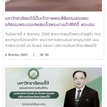
Chye, President, National University of Singapore
Professor Yang Bin , Vice Chancellor, Tsinghua
University Council Professor Tan Eng Chye อธิการบดี
มหาวิทยาลัยแม่โจ้เป็นเจ้าภาพพระพิธีธรรมสวดพระ
มหาวิทยาลัยแห่งชาติสิงคโปร์ Professor Yang Bin รองประธาน
อภิธรรมพระบรมศพสมเด็จพระนางเจ้าสิริกิติ์ พระบรม
สภามหาวิทยาลัยชิงหวา ตลอดจนประธานที่ประชุมอธิการบดี ทั้ง
ราชินีนาถ พระบรมราชชนนีพันปีหลวง พร้อมเข้ากราบ
4 แห่ง ได้แก่ ที่ประชุมอธิการบดีแห่งประเทศไทย (ทปอ.) ที่ประชุม
วันอังคารที่ 4 สิงหาคม 2569 พระบาทสมเด็จพระเจ้าอยู่หัว ทรง
ถวายบังคมพระศพ สมเด็จพระเจ้าลูกเธอ เจ้าฟ้าพัชรกิติยา
อธิการบดีมหาวิทยาลัยราชภัฏ (ทปอ.มรภ.) ที่ประชุมอธิการบดี
พระกรุณาโปรดเกล้าฯ พระราชทานพระบรมราชานุญาตให้ รอง
ภา นเรนทิราเทพยวดี กรมหลวงราชสาริณีสิริพัชร มหา
มหาวิทยาลัยเทคโนโลยีราชมงคล (ทปอ.มทร.) สมาคมสถาบัน
ศาสตราจารย์ ดร.วีระพล ทองมา อธิการบดีมหาวิทยาลัยแม่โจ้
วัชรราชธิดา
อุดมศึกษาเอกชนแห่งประเทศไทย (สสอท.)ภายในงานยังมีการ
พร้อมด้วย คณะผู้บริหารมหาวิทยาลัย สมาคมศิษย์เก่า และ
6 สิงหาคม 2569 |
119
แลกเปลี่ยนประสบการณ์ด้าน Reinventing University ผ่าน
บุคลากร รวมจำนวน 25 คน เป็นเจ้าภาพพระพิธีธรรมสวดพระ
ปาฐกถาจากวิทยากรต่างประเทศ การเสวนาเชิงยุทธศาสตร์ของ
อภิธรรมพระบรมศพสมเด็จพระนางเจ้าสิริกิติ์ พระบรมราชินีนาถ
ผู้นำเครือข่ายอุดมศึกษา การนำเสนอกรณีศึกษาการประยุกต์ใช้
พระบรมราชชนนีพันปีหลวง ณ พระที่นั่งดุสิตมหาปราสาท
AI และนวัตกรรมจากภาคเอกชน รวมถึงกิจกรรม Forum-to-
พระบรมมหาราชวัง และเข้ากราบถวายบังคมพระศพสมเด็จ
Action เพื่อร่วมกำหนดข้อเสนอเชิงนโยบายและแผนปฏิบัติการใน
พระเจ้าลูกเธอ เจ้าฟ้าพัชรกิติยาภา นเรนทิราเทพยวดี กรมหลวง
การขับเคลื่อนมหาวิทยาลัยไทยในอนาคตการเข้าร่วมประชุมในครั้ง
ราชสาริณีสิริพัชร มหาวัชรราชธิดา ณ พระที่นั่งพิมานรัตยา
นี้มหาวิทยาลัยแม่โจ้ติดตามทิศทางการเปลี่ยนแปลงของการ
พระบรมมหาราชวังการเข้าร่วมพิธีในครั้งนี้ นับเป็นพระ
อุดมศึกษาไทย พร้อมแลกเปลี่ยนองค์ความรู้และสร้างความร่วม
มหากรุณาธิคุณล้นเกล้าล้นกระหม่อมแก่คณะผู้บริหาร
มือกับเครือข่ายสถาบันอุดมศึกษาทั่วประเทศ เพื่อร่วมกันพัฒนา
มหาวิทยาลัย สมาคมศิษย์เก่า และบุคลากร มหาวิทยาลัยแม่โจ้ที่ได้