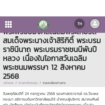
มหาวิทยาลัยแม่โจ้บันทึกเทปถวาย
TH
พระพรชัยมงคลเฉลิมพระเกียรติ
สมเด็จพระนางเจ้าสิริกิติ์ พระบรม
ราชินีนาถ พระบรมราชชนนีพันปี
หลวง เนื่องในโอกาสวันเฉลิม
พระชนมพรรษา 12 สิงหาคม
2568
หน้าแรก
ข่าวสารกิจกรรม
รายละเอียดข่าวสาร
วันพฤหัสบดีที่ 24 กรกฎาคม 2568 รองศาสตราจารย์ ดร.วีระพล
ทองมา อธิการบดีมหาวิทยาลัยแม่โจ้ นำคณะผู้บริหาร สมาคมศิษย์
เก่า นักศึกษา เข้าร่วมบันทึกเทปโทรทัศน์ถวายพระพร เนื่องใน