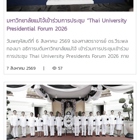
มหาวิทยาลัยแม่โจ้เข้าร่วมการประชุม “Thai University
Presidential Forum 2026
วันพฤหัสบดีที่ 6 สิงหาคม 2569 รองศาสตราจารย์ ดร.วีระพล
ทองมา อธิการบดีมหาวิทยาลัยแม่โจ้ เข้าร่วมการประชุมเข้าร่วม
การประชุม Thai University Presidents Forum 2026 ภาย
ใตัหัวข้อ “พลิกโฉมประเทศไทย พลิกโฉมมหาวิทยาลัยกับ AI” โดย
7 สิงหาคม 2569 |
57
ได้รับเกียรติจาก ศาสตราจารย์ ดร.ยศชนัน วงศ์สวัสดิ์ รองนายก
รัฐมนตรีและรัฐมนตรีว่าการกระทรวงการอุดมศึกษา
วิทยาศาสตร์ วิจัยและนวัตกรรม เป็นประธานเปิดงาน ณ โรงแรม
เซ็นทารา แกรนด์ แอท เซ็นทรัลพลาซ่าลาดพร้าว กทม.สำหรับ
การประชุม Thai University Presidential Forum 2026 มี
นายดนุพร ปุณณกันต์ ผู้ช่วยรัฐมนตรีประจำกระทรวง อว.
ทพญ.ศรีญาดา ปาลิมาพันธ์ ที่ปรึกษา รมว.อว. ศ.ดร.ศุภชัย
ปทุมนากุล ปลัดกระทรวง อว. ดร.พันธุ์เพิ่มศักดิ์ อารุณี รองปลัด
กระทรวง อว. นางศรินยา สาขากร ผู้ช่วยปลัดกระทรวง อว.
คณะผู้บริหารหน่วยงานในกระทรวง อว. Professor Tan Eng