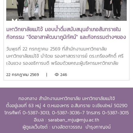
นำองค์ความรู้ ประสบการณ์ และศักยภาพที่ได้รับจากการศึกษา
ไปสร้างคุณประโยชน์ต่อองค์กร ชุมชน ประเทศ และภูมิภาคเอเชีย
ตะวันออกเฉียงใต้ ตลอดจนเป็นแบบอย่างที่สะท้อนค่านิยมและ
ปรัชญาของ SEARCA ผ่านความสำเร็จในวิชาชีพ การบริการ
มหาวิทยาลัยแม่โจ้ มอบน้ำดื่มสนับสนุนอำเภอสันทรายใน
สาธารณะ และการอุทิศตนเพื่อส่วนรวมในปี 2026 การพิจารณา
กิจกรรม "จิตอาสาพัฒนาภูมิทัศน์" และกิจกรรมต่างๆของ
รางวัลครอบคลุมผลงานสำคัญ 4 ด้าน ได้แก่ การสอน
อำเภอสันทราย
(Teaching) การวิจัย (Research) การบริการสาธารณะและการ
วันพุธที่ 22 กรกฎาคม 2569 ที่สำนักงานมหาวิทยาลัย
พัฒนาชุมชน (Public Service and Community
มหาวิทยาลัยแม่โจ้ นำโดย รองศาสตราจารย์ ดร.เกรียงศักดิ์ ศรี
Development) และธุรกิจการเกษตรและการเป็นผู้ประกอบการ
เงินยวง รองอธิการบดี พร้อมด้วยคณะผู้บริหารมหาวิทยาลัย
(Agribusiness and Entrepreneurship) โดยให้ความสำคัญ
ร่วมมอบน้ำดื่มแก่ นายนพดล สุระสังวาลย์ นายอำเภอสันทราย
22 กรกฎาคม 2569 |
246
กับผลงานที่สามารถสร้างผลกระทบอย่างเป็นรูปธรรมต่อการ
จำนวน 100 แพ็ค เพื่อใช้ในกิจกรรม “จิตอาสาพัฒนาภูมิทัศน์
พัฒนาการเกษตรและชนบทอย่างยั่งยืน โดยในปีนี้ การมอบ
อำเภอสันทราย จังหวัดเชียงใหม่” ซึ่งจัดขึ้นเนื่องในโอกาสวัน
รางวัล OSSA Awards 2026 มีความสำคัญเป็นพิเศษ เนื่องจาก
สำคัญของชาติไทย เพื่อเฉลิมพระเกียรติพระบาทสมเด็จ
จัดขึ้นในวาระเฉลิมฉลอง ครบรอบ 60 ปีของ SEARCA ซึ่งเป็น
กองกลาง สำนักงานมหาวิทยาลัย มหาวิทยาลัยแม่โจ้
พระเจ้าอยู่หัว เนื่องในโอกาสวันเฉลิมพระชนมพรรษา 28
องค์กรระดับภูมิภาคภายใต้ the Southeast Asian Ministers
ตั้งอยู่เลขที่ 63 หมู่ 4 ต.หนองหาร อ.สันทราย จ.เชียงใหม่ 50290
กรกฎาคม 2569 พร้อมทั้งสนับสนุนโครงการ “ชาวเชียงใหม่ปลูก
of Education (SEAMEO) และมีบทบาทสำคัญในการพัฒนา
โทรศัพท์ 0-5387-3013, 0-5387-3036-7 โทรสาร 0-5387-3015
ป่า รักษ์โลก เพิ่มพื้นที่สีเขียวสู่ชุมชน” แก่ผู้เข้าร่วมกิจกรรมและ
ศักยภาพบุคลากร ส่งเสริมการศึกษาและการวิจัย ตลอดจนสร้าง
อีเมล : saraban_mju@mju.ac.th
ประชาชนที่มาใช้บริการ
เครือข่ายความร่วมมือเพื่อการพัฒนาการเกษตรและชนบทใน
ผู้ดูแลเว็บไซต์ : นางลัดดาวรรณ บำรุงกาญจน์