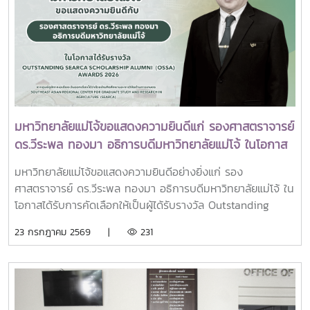
การขับเคลื่อนมหาวิทยาลัยไทยในอนาคตการเข้าร่วมประชุมในครั้ง
ราชสาริณีสิริพัชร มหาวัชรราชธิดา ณ พระที่นั่งพิมานรัตยา
นี้มหาวิทยาลัยแม่โจ้ติดตามทิศทางการเปลี่ยนแปลงของการ
พระบรมมหาราชวังการเข้าร่วมพิธีในครั้งนี้ นับเป็นพระ
อุดมศึกษาไทย พร้อมแลกเปลี่ยนองค์ความรู้และสร้างความร่วม
มหากรุณาธิคุณล้นเกล้าล้นกระหม่อมแก่คณะผู้บริหาร
มือกับเครือข่ายสถาบันอุดมศึกษาทั่วประเทศ เพื่อร่วมกันพัฒนา
มหาวิทยาลัย สมาคมศิษย์เก่า และบุคลากร มหาวิทยาลัยแม่โจ้ที่ได้
มหาวิทยาลัยไทยให้ก้าวทันการเปลี่ยนแปลงของโลกยุคดิจิทัล และ
ร่วมแสดงความจงรักภักดี ถวายความอาลัยและน้อมรำลึกในพระ
ยกระดับศักยภาพด้านการศึกษา วิจัย และนวัตกรรมอย่างยั่งยืน
มหากรุณาธิคุณอย่างหาที่สุดมิได้
มหาวิทยาลัยแม่โจ้ขอแสดงความยินดีแก่ รองศาสตราจารย์
ดร.วีระพล ทองมา อธิการบดีมหาวิทยาลัยแม่โจ้ ในโอกาส
ได้รับรางวัล Outstanding SEARCA Scholarship
มหาวิทยาลัยแม่โจ้ขอแสดงความยินดีอย่างยิ่งแก่ รอง
Alumni (OSSA) Awards 2026
ศาสตราจารย์ ดร.วีระพล ทองมา อธิการบดีมหาวิทยาลัยแม่โจ้ ใน
โอกาสได้รับการคัดเลือกให้เป็นผู้ได้รับรางวัล Outstanding
SEARCA Scholarship Alumni (OSSA) Awards 2026 จาก
23 กรกฎาคม 2569 |
231
ศูนย์ภูมิภาคเอเชียตะวันออกเฉียงใต้ว่าด้วยบัณฑิตศึกษาและการ
วิจัยด้านการเกษตร หรือ Southeast Asian Regional Center
for Graduate Study and Research in Agriculture
(SEARCA) นับเป็นรางวัลเกียรติยศระดับภูมิภาคที่มอบแก่ศิษย์
เก่าทุน SEARCA ผู้มีความสำเร็จโดดเด่นทางวิชาชีพ มีภาวะผู้นำ