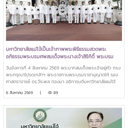
ทพญ.ศรีญาดา ปาลิมาพันธ์ ที่ปรึกษา รมว.อว. ศ.ดร.ศุภชัย
ปทุมนากุล ปลัดกระทรวง อว. ดร.พันธุ์เพิ่มศักดิ์ อารุณี รองปลัด
กระทรวง อว. นางศรินยา สาขากร ผู้ช่วยปลัดกระทรวง อว.
คณะผู้บริหารหน่วยงานในกระทรวง อว. Professor Tan Eng
Chye, President, National University of Singapore
Professor Yang Bin , Vice Chancellor, Tsinghua
University Council Professor Tan Eng Chye อธิการบดี
มหาวิทยาลัยแม่โจ้เป็นเจ้าภาพพระพิธีธรรมสวดพระ
มหาวิทยาลัยแห่งชาติสิงคโปร์ Professor Yang Bin รองประธาน
อภิธรรมพระบรมศพสมเด็จพระนางเจ้าสิริกิติ์ พระบรม
สภามหาวิทยาลัยชิงหวา ตลอดจนประธานที่ประชุมอธิการบดี ทั้ง
ราชินีนาถ พระบรมราชชนนีพันปีหลวง พร้อมเข้ากราบ
4 แห่ง ได้แก่ ที่ประชุมอธิการบดีแห่งประเทศไทย (ทปอ.) ที่ประชุม
วันอังคารที่ 4 สิงหาคม 2569 พระบาทสมเด็จพระเจ้าอยู่หัว ทรง
ถวายบังคมพระศพ สมเด็จพระเจ้าลูกเธอ เจ้าฟ้าพัชรกิติยา
อธิการบดีมหาวิทยาลัยราชภัฏ (ทปอ.มรภ.) ที่ประชุมอธิการบดี
พระกรุณาโปรดเกล้าฯ พระราชทานพระบรมราชานุญาตให้ รอง
ภา นเรนทิราเทพยวดี กรมหลวงราชสาริณีสิริพัชร มหา
มหาวิทยาลัยเทคโนโลยีราชมงคล (ทปอ.มทร.) สมาคมสถาบัน
ศาสตราจารย์ ดร.วีระพล ทองมา อธิการบดีมหาวิทยาลัยแม่โจ้
วัชรราชธิดา
อุดมศึกษาเอกชนแห่งประเทศไทย (สสอท.)ภายในงานยังมีการ
พร้อมด้วย คณะผู้บริหารมหาวิทยาลัย สมาคมศิษย์เก่า และ
6 สิงหาคม 2569 |
89
แลกเปลี่ยนประสบการณ์ด้าน Reinventing University ผ่าน
บุคลากร รวมจำนวน 25 คน เป็นเจ้าภาพพระพิธีธรรมสวดพระ
ปาฐกถาจากวิทยากรต่างประเทศ การเสวนาเชิงยุทธศาสตร์ของ
อภิธรรมพระบรมศพสมเด็จพระนางเจ้าสิริกิติ์ พระบรมราชินีนาถ
ผู้นำเครือข่ายอุดมศึกษา การนำเสนอกรณีศึกษาการประยุกต์ใช้
พระบรมราชชนนีพันปีหลวง ณ พระที่นั่งดุสิตมหาปราสาท
AI และนวัตกรรมจากภาคเอกชน รวมถึงกิจกรรม Forum-to-
พระบรมมหาราชวัง และเข้ากราบถวายบังคมพระศพสมเด็จ
Action เพื่อร่วมกำหนดข้อเสนอเชิงนโยบายและแผนปฏิบัติการใน
พระเจ้าลูกเธอ เจ้าฟ้าพัชรกิติยาภา นเรนทิราเทพยวดี กรมหลวง