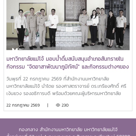
และสร้างคุณูปการสำคัญต่อการพัฒนาการเกษตร ชนบท ชุมชน
และสังคมอย่างยั่งยืนรางวัล Outstanding SEARCA
Scholarship Alumni (OSSA) จัดตั้งขึ้นเพื่อเชิดชูเกียรติศิษย์
เก่าผู้ได้รับทุนการศึกษาระดับบัณฑิตศึกษาจาก SEARCA ซึ่งได้
นำองค์ความรู้ ประสบการณ์ และศักยภาพที่ได้รับจากการศึกษา
ไปสร้างคุณประโยชน์ต่อองค์กร ชุมชน ประเทศ และภูมิภาคเอเชีย
ตะวันออกเฉียงใต้ ตลอดจนเป็นแบบอย่างที่สะท้อนค่านิยมและ
ปรัชญาของ SEARCA ผ่านความสำเร็จในวิชาชีพ การบริการ
มหาวิทยาลัยแม่โจ้ มอบน้ำดื่มสนับสนุนอำเภอสันทรายใน
สาธารณะ และการอุทิศตนเพื่อส่วนรวมในปี 2026 การพิจารณา
กิจกรรม "จิตอาสาพัฒนาภูมิทัศน์" และกิจกรรมต่างๆของ
รางวัลครอบคลุมผลงานสำคัญ 4 ด้าน ได้แก่ การสอน
อำเภอสันทราย
(Teaching) การวิจัย (Research) การบริการสาธารณะและการ
วันพุธที่ 22 กรกฎาคม 2569 ที่สำนักงานมหาวิทยาลัย
พัฒนาชุมชน (Public Service and Community
มหาวิทยาลัยแม่โจ้ นำโดย รองศาสตราจารย์ ดร.เกรียงศักดิ์ ศรี
Development) และธุรกิจการเกษตรและการเป็นผู้ประกอบการ
เงินยวง รองอธิการบดี พร้อมด้วยคณะผู้บริหารมหาวิทยาลัย
(Agribusiness and Entrepreneurship) โดยให้ความสำคัญ
ร่วมมอบน้ำดื่มแก่ นายนพดล สุระสังวาลย์ นายอำเภอสันทราย
22 กรกฎาคม 2569 |
230
กับผลงานที่สามารถสร้างผลกระทบอย่างเป็นรูปธรรมต่อการ
จำนวน 100 แพ็ค เพื่อใช้ในกิจกรรม “จิตอาสาพัฒนาภูมิทัศน์
พัฒนาการเกษตรและชนบทอย่างยั่งยืน โดยในปีนี้ การมอบ
อำเภอสันทราย จังหวัดเชียงใหม่” ซึ่งจัดขึ้นเนื่องในโอกาสวัน
รางวัล OSSA Awards 2026 มีความสำคัญเป็นพิเศษ เนื่องจาก
สำคัญของชาติไทย เพื่อเฉลิมพระเกียรติพระบาทสมเด็จ
จัดขึ้นในวาระเฉลิมฉลอง ครบรอบ 60 ปีของ SEARCA ซึ่งเป็น
กองกลาง สำนักงานมหาวิทยาลัย มหาวิทยาลัยแม่โจ้
พระเจ้าอยู่หัว เนื่องในโอกาสวันเฉลิมพระชนมพรรษา 28