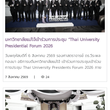
มหาวิทยาลัยแม่โจ้เข้าร่วมการประชุม “Thai University
Presidential Forum 2026
วันพฤหัสบดีที่ 6 สิงหาคม 2569 รองศาสตราจารย์ ดร.วีระพล
ทองมา อธิการบดีมหาวิทยาลัยแม่โจ้ เข้าร่วมการประชุมเข้าร่วม
การประชุม Thai University Presidents Forum 2026 ภาย
ใตัหัวข้อ “พลิกโฉมประเทศไทย พลิกโฉมมหาวิทยาลัยกับ AI” โดย
7 สิงหาคม 2569 |
24
ได้รับเกียรติจาก ศาสตราจารย์ ดร.ยศชนัน วงศ์สวัสดิ์ รองนายก
รัฐมนตรีและรัฐมนตรีว่าการกระทรวงการอุดมศึกษา
วิทยาศาสตร์ วิจัยและนวัตกรรม เป็นประธานเปิดงาน ณ โรงแรม
เซ็นทารา แกรนด์ แอท เซ็นทรัลพลาซ่าลาดพร้าว กทม.สำหรับ
การประชุม Thai University Presidential Forum 2026 มี
นายดนุพร ปุณณกันต์ ผู้ช่วยรัฐมนตรีประจำกระทรวง อว.