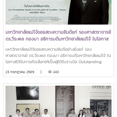
มือกับเครือข่ายสถาบันอุดมศึกษาทั่วประเทศ เพื่อร่วมกันพัฒนา
มหาวิทยาลัย สมาคมศิษย์เก่า และบุคลากร มหาวิทยาลัยแม่โจ้ที่ได้
มหาวิทยาลัยไทยให้ก้าวทันการเปลี่ยนแปลงของโลกยุคดิจิทัล และ
ร่วมแสดงความจงรักภักดี ถวายความอาลัยและน้อมรำลึกในพระ
ยกระดับศักยภาพด้านการศึกษา วิจัย และนวัตกรรมอย่างยั่งยืน
มหากรุณาธิคุณอย่างหาที่สุดมิได้
มหาวิทยาลัยแม่โจ้ขอแสดงความยินดีแก่ รองศาสตราจารย์
ดร.วีระพล ทองมา อธิการบดีมหาวิทยาลัยแม่โจ้ ในโอกาส
ได้รับรางวัล Outstanding SEARCA Scholarship
มหาวิทยาลัยแม่โจ้ขอแสดงความยินดีอย่างยิ่งแก่ รอง
Alumni (OSSA) Awards 2026
ศาสตราจารย์ ดร.วีระพล ทองมา อธิการบดีมหาวิทยาลัยแม่โจ้ ใน
โอกาสได้รับการคัดเลือกให้เป็นผู้ได้รับรางวัล Outstanding
SEARCA Scholarship Alumni (OSSA) Awards 2026 จาก
23 กรกฎาคม 2569 |
243
ศูนย์ภูมิภาคเอเชียตะวันออกเฉียงใต้ว่าด้วยบัณฑิตศึกษาและการ
วิจัยด้านการเกษตร หรือ Southeast Asian Regional Center
for Graduate Study and Research in Agriculture
(SEARCA) นับเป็นรางวัลเกียรติยศระดับภูมิภาคที่มอบแก่ศิษย์
เก่าทุน SEARCA ผู้มีความสำเร็จโดดเด่นทางวิชาชีพ มีภาวะผู้นำ
และสร้างคุณูปการสำคัญต่อการพัฒนาการเกษตร ชนบท ชุมชน
และสังคมอย่างยั่งยืนรางวัล Outstanding SEARCA