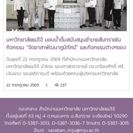
Scholarship Alumni (OSSA) จัดตั้งขึ้นเพื่อเชิดชูเกียรติศิษย์
เก่าผู้ได้รับทุนการศึกษาระดับบัณฑิตศึกษาจาก SEARCA ซึ่งได้
นำองค์ความรู้ ประสบการณ์ และศักยภาพที่ได้รับจากการศึกษา
ไปสร้างคุณประโยชน์ต่อองค์กร ชุมชน ประเทศ และภูมิภาคเอเชีย
ตะวันออกเฉียงใต้ ตลอดจนเป็นแบบอย่างที่สะท้อนค่านิยมและ
ปรัชญาของ SEARCA ผ่านความสำเร็จในวิชาชีพ การบริการ
มหาวิทยาลัยแม่โจ้ มอบน้ำดื่มสนับสนุนอำเภอสันทรายใน
สาธารณะ และการอุทิศตนเพื่อส่วนรวมในปี 2026 การพิจารณา
กิจกรรม "จิตอาสาพัฒนาภูมิทัศน์" และกิจกรรมต่างๆของ
รางวัลครอบคลุมผลงานสำคัญ 4 ด้าน ได้แก่ การสอน
อำเภอสันทราย
(Teaching) การวิจัย (Research) การบริการสาธารณะและการ
วันพุธที่ 22 กรกฎาคม 2569 ที่สำนักงานมหาวิทยาลัย
พัฒนาชุมชน (Public Service and Community
มหาวิทยาลัยแม่โจ้ นำโดย รองศาสตราจารย์ ดร.เกรียงศักดิ์ ศรี
Development) และธุรกิจการเกษตรและการเป็นผู้ประกอบการ
เงินยวง รองอธิการบดี พร้อมด้วยคณะผู้บริหารมหาวิทยาลัย
(Agribusiness and Entrepreneurship) โดยให้ความสำคัญ
ร่วมมอบน้ำดื่มแก่ นายนพดล สุระสังวาลย์ นายอำเภอสันทราย
22 กรกฎาคม 2569 |
237
กับผลงานที่สามารถสร้างผลกระทบอย่างเป็นรูปธรรมต่อการ
จำนวน 100 แพ็ค เพื่อใช้ในกิจกรรม “จิตอาสาพัฒนาภูมิทัศน์
พัฒนาการเกษตรและชนบทอย่างยั่งยืน โดยในปีนี้ การมอบ
อำเภอสันทราย จังหวัดเชียงใหม่” ซึ่งจัดขึ้นเนื่องในโอกาสวัน
รางวัล OSSA Awards 2026 มีความสำคัญเป็นพิเศษ เนื่องจาก
สำคัญของชาติไทย เพื่อเฉลิมพระเกียรติพระบาทสมเด็จ
จัดขึ้นในวาระเฉลิมฉลอง ครบรอบ 60 ปีของ SEARCA ซึ่งเป็น
กองกลาง สำนักงานมหาวิทยาลัย มหาวิทยาลัยแม่โจ้
พระเจ้าอยู่หัว เนื่องในโอกาสวันเฉลิมพระชนมพรรษา 28
องค์กรระดับภูมิภาคภายใต้ the Southeast Asian Ministers
ตั้งอยู่เลขที่ 63 หมู่ 4 ต.หนองหาร อ.สันทราย จ.เชียงใหม่ 50290
กรกฎาคม 2569 พร้อมทั้งสนับสนุนโครงการ “ชาวเชียงใหม่ปลูก
of Education (SEAMEO) และมีบทบาทสำคัญในการพัฒนา
โทรศัพท์ 0-5387-3013, 0-5387-3036-7 โทรสาร 0-5387-3015
ป่า รักษ์โลก เพิ่มพื้นที่สีเขียวสู่ชุมชน” แก่ผู้เข้าร่วมกิจกรรมและ
ศักยภาพบุคลากร ส่งเสริมการศึกษาและการวิจัย ตลอดจนสร้าง
อีเมล : saraban_mju@mju.ac.th
ประชาชนที่มาใช้บริการ