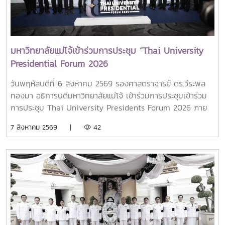
มหาวิทยาลัยแม่โจ้เข้าร่วมการประชุม “Thai University
Presidential Forum 2026
วันพฤหัสบดีที่ 6 สิงหาคม 2569 รองศาสตราจารย์ ดร.วีระพล
ทองมา อธิการบดีมหาวิทยาลัยแม่โจ้ เข้าร่วมการประชุมเข้าร่วม
การประชุม Thai University Presidents Forum 2026 ภาย
ใตัหัวข้อ “พลิกโฉมประเทศไทย พลิกโฉมมหาวิทยาลัยกับ AI” โดย
7 สิงหาคม 2569 |
42
ได้รับเกียรติจาก ศาสตราจารย์ ดร.ยศชนัน วงศ์สวัสดิ์ รองนายก
รัฐมนตรีและรัฐมนตรีว่าการกระทรวงการอุดมศึกษา
วิทยาศาสตร์ วิจัยและนวัตกรรม เป็นประธานเปิดงาน ณ โรงแรม
เซ็นทารา แกรนด์ แอท เซ็นทรัลพลาซ่าลาดพร้าว กทม.สำหรับ
การประชุม Thai University Presidential Forum 2026 มี
นายดนุพร ปุณณกันต์ ผู้ช่วยรัฐมนตรีประจำกระทรวง อว.
ทพญ.ศรีญาดา ปาลิมาพันธ์ ที่ปรึกษา รมว.อว. ศ.ดร.ศุภชัย
ปทุมนากุล ปลัดกระทรวง อว. ดร.พันธุ์เพิ่มศักดิ์ อารุณี รองปลัด