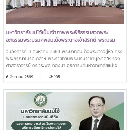
กระทรวง อว. นางศรินยา สาขากร ผู้ช่วยปลัดกระทรวง อว.
คณะผู้บริหารหน่วยงานในกระทรวง อว. Professor Tan Eng
Chye, President, National University of Singapore
Professor Yang Bin , Vice Chancellor, Tsinghua
University Council Professor Tan Eng Chye อธิการบดี
มหาวิทยาลัยแม่โจ้เป็นเจ้าภาพพระพิธีธรรมสวดพระ
มหาวิทยาลัยแห่งชาติสิงคโปร์ Professor Yang Bin รองประธาน
อภิธรรมพระบรมศพสมเด็จพระนางเจ้าสิริกิติ์ พระบรม
สภามหาวิทยาลัยชิงหวา ตลอดจนประธานที่ประชุมอธิการบดี ทั้ง
ราชินีนาถ พระบรมราชชนนีพันปีหลวง พร้อมเข้ากราบ
4 แห่ง ได้แก่ ที่ประชุมอธิการบดีแห่งประเทศไทย (ทปอ.) ที่ประชุม
วันอังคารที่ 4 สิงหาคม 2569 พระบาทสมเด็จพระเจ้าอยู่หัว ทรง
ถวายบังคมพระศพ สมเด็จพระเจ้าลูกเธอ เจ้าฟ้าพัชรกิติยา
อธิการบดีมหาวิทยาลัยราชภัฏ (ทปอ.มรภ.) ที่ประชุมอธิการบดี
พระกรุณาโปรดเกล้าฯ พระราชทานพระบรมราชานุญาตให้ รอง
ภา นเรนทิราเทพยวดี กรมหลวงราชสาริณีสิริพัชร มหา
มหาวิทยาลัยเทคโนโลยีราชมงคล (ทปอ.มทร.) สมาคมสถาบัน
ศาสตราจารย์ ดร.วีระพล ทองมา อธิการบดีมหาวิทยาลัยแม่โจ้
วัชรราชธิดา
อุดมศึกษาเอกชนแห่งประเทศไทย (สสอท.)ภายในงานยังมีการ
พร้อมด้วย คณะผู้บริหารมหาวิทยาลัย สมาคมศิษย์เก่า และ
6 สิงหาคม 2569 |
105
แลกเปลี่ยนประสบการณ์ด้าน Reinventing University ผ่าน
บุคลากร รวมจำนวน 25 คน เป็นเจ้าภาพพระพิธีธรรมสวดพระ
ปาฐกถาจากวิทยากรต่างประเทศ การเสวนาเชิงยุทธศาสตร์ของ
อภิธรรมพระบรมศพสมเด็จพระนางเจ้าสิริกิติ์ พระบรมราชินีนาถ
ผู้นำเครือข่ายอุดมศึกษา การนำเสนอกรณีศึกษาการประยุกต์ใช้
พระบรมราชชนนีพันปีหลวง ณ พระที่นั่งดุสิตมหาปราสาท
AI และนวัตกรรมจากภาคเอกชน รวมถึงกิจกรรม Forum-to-
พระบรมมหาราชวัง และเข้ากราบถวายบังคมพระศพสมเด็จ
Action เพื่อร่วมกำหนดข้อเสนอเชิงนโยบายและแผนปฏิบัติการใน
พระเจ้าลูกเธอ เจ้าฟ้าพัชรกิติยาภา นเรนทิราเทพยวดี กรมหลวง
การขับเคลื่อนมหาวิทยาลัยไทยในอนาคตการเข้าร่วมประชุมในครั้ง
ราชสาริณีสิริพัชร มหาวัชรราชธิดา ณ พระที่นั่งพิมานรัตยา
นี้มหาวิทยาลัยแม่โจ้ติดตามทิศทางการเปลี่ยนแปลงของการ
พระบรมมหาราชวังการเข้าร่วมพิธีในครั้งนี้ นับเป็นพระ
อุดมศึกษาไทย พร้อมแลกเปลี่ยนองค์ความรู้และสร้างความร่วม
มหากรุณาธิคุณล้นเกล้าล้นกระหม่อมแก่คณะผู้บริหาร