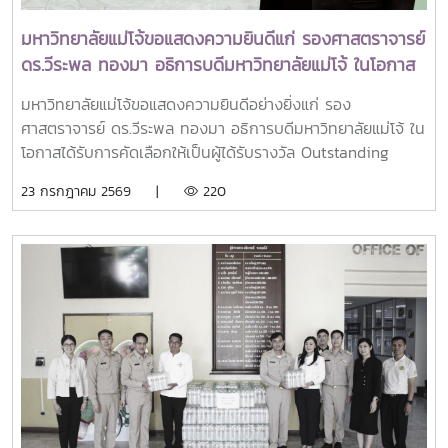
มหาวิทยาลัยแม่โจ้ขอแสดงความยินดีแก่ รองศาสตราจารย์
ดร.วีระพล ทองมา อธิการบดีมหาวิทยาลัยแม่โจ้ ในโอกาส
ได้รับรางวัล Outstanding SEARCA Scholarship
มหาวิทยาลัยแม่โจ้ขอแสดงความยินดีอย่างยิ่งแก่ รอง
Alumni (OSSA) Awards 2026
ศาสตราจารย์ ดร.วีระพล ทองมา อธิการบดีมหาวิทยาลัยแม่โจ้ ใน
โอกาสได้รับการคัดเลือกให้เป็นผู้ได้รับรางวัล Outstanding
SEARCA Scholarship Alumni (OSSA) Awards 2026 จาก
23 กรกฎาคม 2569 |
220
ศูนย์ภูมิภาคเอเชียตะวันออกเฉียงใต้ว่าด้วยบัณฑิตศึกษาและการ
วิจัยด้านการเกษตร หรือ Southeast Asian Regional Center
for Graduate Study and Research in Agriculture
(SEARCA) นับเป็นรางวัลเกียรติยศระดับภูมิภาคที่มอบแก่ศิษย์
เก่าทุน SEARCA ผู้มีความสำเร็จโดดเด่นทางวิชาชีพ มีภาวะผู้นำ
และสร้างคุณูปการสำคัญต่อการพัฒนาการเกษตร ชนบท ชุมชน
และสังคมอย่างยั่งยืนรางวัล Outstanding SEARCA
Scholarship Alumni (OSSA) จัดตั้งขึ้นเพื่อเชิดชูเกียรติศิษย์
เก่าผู้ได้รับทุนการศึกษาระดับบัณฑิตศึกษาจาก SEARCA ซึ่งได้
นำองค์ความรู้ ประสบการณ์ และศักยภาพที่ได้รับจากการศึกษา
ไปสร้างคุณประโยชน์ต่อองค์กร ชุมชน ประเทศ และภูมิภาคเอเชีย