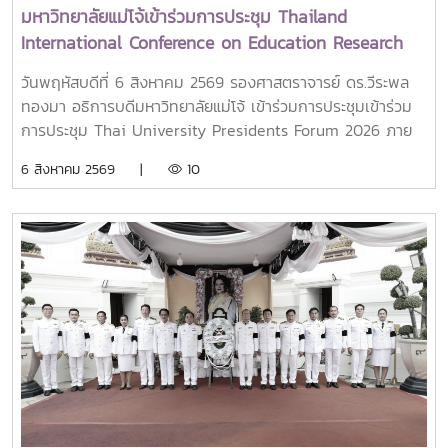
มหาวิทยาลัยแม่โจ้เข้าร่วมการประชุม Thailand
International Conference on Education Research
(ThaiCER) 2026
วันพฤหัสบดีที่ 6 สิงหาคม 2569 รองศาสตราจารย์ ดร.วีระพล
ทองมา อธิการบดีมหาวิทยาลัยแม่โจ้ เข้าร่วมการประชุมเข้าร่วม
การประชุม Thai University Presidents Forum 2026 ภาย
ใตัหัวข้อ “พลิกโฉมประเทศไทย พลิกโฉมมหาวิทยาลัยกับ AI” โดย
6 สิงหาคม 2569 |
10
ได้รับเกียรติจาก ศาสตราจารย์ ดร.ยศชนัน วงศ์สวัสดิ์ รองนายก
รัฐมนตรีและรัฐมนตรีว่าการกระทรวงการอุดมศึกษา
วิทยาศาสตร์ วิจัยและนวัตกรรม เป็นประธานเปิดงาน ณ โรงแรม
เซ็นทารา แกรนด์ แอท เซ็นทรัลพลาซ่าลาดพร้าว กทม.สำหรับ
การประชุม Thai University Presidential Forum 2026 มี
นายดนุพร ปุณณกันต์ ผู้ช่วยรัฐมนตรีประจำกระทรวง อว.
ทพญ.ศรีญาดา ปาลิมาพันธ์ ที่ปรึกษา รมว.อว. ศ.ดร.ศุภชัย
ปทุมนากุล ปลัดกระทรวง อว. ดร.พันธุ์เพิ่มศักดิ์ อารุณี รองปลัด
กระทรวง อว. นางศรินยา สาขากร ผู้ช่วยปลัดกระทรวง อว.
คณะผู้บริหารหน่วยงานในกระทรวง อว. Professor Tan Eng
Chye, President, National University of Singapore
Professor Yang Bin , Vice Chancellor, Tsinghua