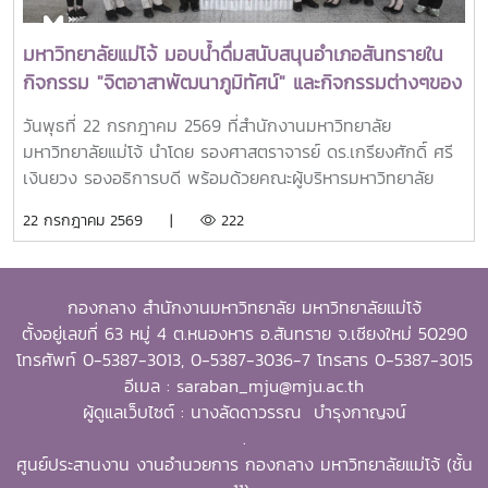
ตะวันออกเฉียงใต้ ตลอดจนเป็นแบบอย่างที่สะท้อนค่านิยมและ
ปรัชญาของ SEARCA ผ่านความสำเร็จในวิชาชีพ การบริการ
มหาวิทยาลัยแม่โจ้ มอบน้ำดื่มสนับสนุนอำเภอสันทรายใน
สาธารณะ และการอุทิศตนเพื่อส่วนรวมในปี 2026 การพิจารณา
กิจกรรม "จิตอาสาพัฒนาภูมิทัศน์" และกิจกรรมต่างๆของ
รางวัลครอบคลุมผลงานสำคัญ 4 ด้าน ได้แก่ การสอน
อำเภอสันทราย
(Teaching) การวิจัย (Research) การบริการสาธารณะและการ
วันพุธที่ 22 กรกฎาคม 2569 ที่สำนักงานมหาวิทยาลัย
พัฒนาชุมชน (Public Service and Community
มหาวิทยาลัยแม่โจ้ นำโดย รองศาสตราจารย์ ดร.เกรียงศักดิ์ ศรี
Development) และธุรกิจการเกษตรและการเป็นผู้ประกอบการ
เงินยวง รองอธิการบดี พร้อมด้วยคณะผู้บริหารมหาวิทยาลัย
(Agribusiness and Entrepreneurship) โดยให้ความสำคัญ
ร่วมมอบน้ำดื่มแก่ นายนพดล สุระสังวาลย์ นายอำเภอสันทราย
22 กรกฎาคม 2569 |
222
กับผลงานที่สามารถสร้างผลกระทบอย่างเป็นรูปธรรมต่อการ
จำนวน 100 แพ็ค เพื่อใช้ในกิจกรรม “จิตอาสาพัฒนาภูมิทัศน์
พัฒนาการเกษตรและชนบทอย่างยั่งยืน โดยในปีนี้ การมอบ
อำเภอสันทราย จังหวัดเชียงใหม่” ซึ่งจัดขึ้นเนื่องในโอกาสวัน
รางวัล OSSA Awards 2026 มีความสำคัญเป็นพิเศษ เนื่องจาก
สำคัญของชาติไทย เพื่อเฉลิมพระเกียรติพระบาทสมเด็จ
จัดขึ้นในวาระเฉลิมฉลอง ครบรอบ 60 ปีของ SEARCA ซึ่งเป็น
กองกลาง สำนักงานมหาวิทยาลัย มหาวิทยาลัยแม่โจ้
พระเจ้าอยู่หัว เนื่องในโอกาสวันเฉลิมพระชนมพรรษา 28
องค์กรระดับภูมิภาคภายใต้ the Southeast Asian Ministers
ตั้งอยู่เลขที่ 63 หมู่ 4 ต.หนองหาร อ.สันทราย จ.เชียงใหม่ 50290
กรกฎาคม 2569 พร้อมทั้งสนับสนุนโครงการ “ชาวเชียงใหม่ปลูก
of Education (SEAMEO) และมีบทบาทสำคัญในการพัฒนา
โทรศัพท์ 0-5387-3013, 0-5387-3036-7 โทรสาร 0-5387-3015
ป่า รักษ์โลก เพิ่มพื้นที่สีเขียวสู่ชุมชน” แก่ผู้เข้าร่วมกิจกรรมและ
ศักยภาพบุคลากร ส่งเสริมการศึกษาและการวิจัย ตลอดจนสร้าง
อีเมล : saraban_mju@mju.ac.th
ประชาชนที่มาใช้บริการ
เครือข่ายความร่วมมือเพื่อการพัฒนาการเกษตรและชนบทใน
ผู้ดูแลเว็บไซต์ : นางลัดดาวรรณ บำรุงกาญจน์
ภูมิภาคเอเชียตะวันออกเฉียงใต้มาอย่างต่อเนื่องจากศิษย์เก่าทุน
.
DAAD–SEARCA สู่ผู้นำมหาวิทยาลัยด้านการเกษตรรอง
ศูนย์ประสานงาน งานอำนวยการ กองกลาง มหาวิทยาลัยแม่โจ้ (ชั้น