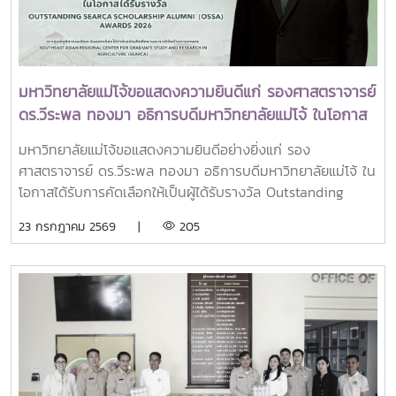
ร่วมแสดงความจงรักภักดี ถวายความอาลัยและน้อมรำลึกในพระ
มหากรุณาธิคุณอย่างหาที่สุดมิได้
มหาวิทยาลัยแม่โจ้ขอแสดงความยินดีแก่ รองศาสตราจารย์
ดร.วีระพล ทองมา อธิการบดีมหาวิทยาลัยแม่โจ้ ในโอกาส
ได้รับรางวัล Outstanding SEARCA Scholarship
มหาวิทยาลัยแม่โจ้ขอแสดงความยินดีอย่างยิ่งแก่ รอง
Alumni (OSSA) Awards 2026
ศาสตราจารย์ ดร.วีระพล ทองมา อธิการบดีมหาวิทยาลัยแม่โจ้ ใน
โอกาสได้รับการคัดเลือกให้เป็นผู้ได้รับรางวัล Outstanding
SEARCA Scholarship Alumni (OSSA) Awards 2026 จาก
23 กรกฎาคม 2569 |
205
ศูนย์ภูมิภาคเอเชียตะวันออกเฉียงใต้ว่าด้วยบัณฑิตศึกษาและการ
วิจัยด้านการเกษตร หรือ Southeast Asian Regional Center
for Graduate Study and Research in Agriculture
(SEARCA) นับเป็นรางวัลเกียรติยศระดับภูมิภาคที่มอบแก่ศิษย์
เก่าทุน SEARCA ผู้มีความสำเร็จโดดเด่นทางวิชาชีพ มีภาวะผู้นำ
และสร้างคุณูปการสำคัญต่อการพัฒนาการเกษตร ชนบท ชุมชน
และสังคมอย่างยั่งยืนรางวัล Outstanding SEARCA
Scholarship Alumni (OSSA) จัดตั้งขึ้นเพื่อเชิดชูเกียรติศิษย์