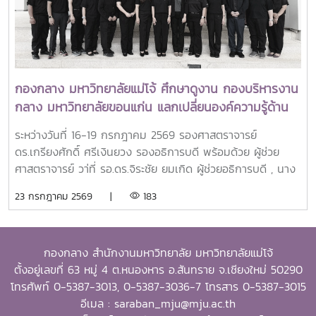
ภูมิภาคเอเชียตะวันออกเฉียงใต้มาอย่างต่อเนื่องจากศิษย์เก่าทุน
DAAD–SEARCA สู่ผู้นำมหาวิทยาลัยด้านการเกษตรรอง
ศาสตราจารย์ ดร.วีระพล ทองมา เป็นศิษย์เก่าของ University
of the Philippines Los Baños (UPLB) ประเทศฟิลิปปินส์
โดยได้รับทุนการศึกษาระดับปริญญาเอกจาก German
กองกลาง มหาวิทยาลัยแม่โจ้ ศึกษาดูงาน กองบริหารงาน
Academic Exchange Service (DAAD)–SEARCA
กลาง มหาวิทยาลัยขอนแก่น แลกเปลี่ยนองค์ความรู้ด้าน
Scholarship และสำเร็จการศึกษาระดับ Doctor of Philosophy
AI เพื่อยกระดับการบริหารจัดการองค์กรสมัยใหม่ และแลก
(Ph.D.) in Extension Education จาก University of the
ระหว่างวันที่ 16-19 กรกฎาคม 2569 รองศาสตราจารย์
เปลี่ยนเรียนรู้ด้านการประยุกต์ใช้ AI ในการปฎิบัติงาน
Philippines Los Baños ในปี ค.ศ. 2001ประสบการณ์ทาง
ดร.เกรียงศักดิ์ ศรีเงินยวง รองอธิการบดี พร้อมด้วย ผู้ช่วย
วิชาการและการสร้างเครือข่ายความร่วมมือระหว่างประเทศในช่วง
ศาสตราจารย์ วา่ที่ รอ.ดร.จิระชัย ยมเกิด ผู้ช่วยอธิการบดี , นาง
การศึกษาที่ UPLB ได้เป็นส่วนสำคัญในการหล่อหลอมแนวคิด
พัชรี คำรินทร์ ผู้อำนวยการกองกลาง , หัวหน้างาน และบุคลากร
23 กรกฎาคม 2569 |
183
ด้านการพัฒนาการศึกษา การเกษตร และชุมชน ตลอดจนการ
กองกลางเข้าโครงการการศึกษาดูงานและพัฒนาองค์ความรู้ด้าน
สร้างความร่วมมือระหว่างสถาบันอุดมศึกษา ซึ่งต่อมาได้ถูกนำมา
ปัญญาประดิษฐ์ (Artificial Intelligence : AI) เพื่อยกระดับ
ขยายผลอย่างต่อเนื่องตลอดเส้นทางการทำงานและการบริหาร
การบริหารจัดการองค์กรสมัยใหม่ และแลกเปลี่ยนเรียนรู้ด้านการ
มหาวิทยาลัยSEARCA ยกย่องภาวะผู้นำเพื่อการพัฒนาชนบทและ
กองกลาง สำนักงานมหาวิทยาลัย มหาวิทยาลัยแม่โจ้
ประยุกต์ใช้ AI ในการปฎิบัติงาน ณ กองบริหารงานกลาง
ชุมชนอย่างยั่งยืนการได้รับรางวัล OSSA Awards 2026 ของ
ตั้งอยู่เลขที่ 63 หมู่ 4 ต.หนองหาร อ.สันทราย จ.เชียงใหม่ 50290
สำนักงานอธิการบดี มหาวิทยาลัยขอนแก่นในโอกาสนี้ได้รับเกียรติ
รองศาสตราจารย์ ดร.วีระพล ทองมา นับเป็นการยอมรับในระดับ
โทรศัพท์ 0-5387-3013, 0-5387-3036-7 โทรสาร 0-5387-3015
จาก รองศาสตราจารย์ ดร.ภัทรวิทย์ พลพินิจ รองอธิการบดีฝ่าย
นานาชาติต่อภาวะผู้นำและความมุ่งมั่นในการขับเคลื่อนสถาบัน
อีเมล : saraban_mju@mju.ac.th
ทรัพยากรบุคคล , ดร.กิตติ์ เธียรธโนปจัย ผู้ช่วยอธิการบดีฝ่าย