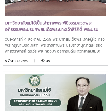
มหาวิทยาลัยแม่โจ้เป็นเจ้าภาพพระพิธีธรรมสวดพระ
อภิธรรมพระบรมศพสมเด็จพระนางเจ้าสิริกิติ์ พระบรม
ราชินีนาถ พระบรมราชชนนีพันปีหลวง พร้อมเข้ากราบ
วันอังคารที่ 4 สิงหาคม 2569 พระบาทสมเด็จพระเจ้าอยู่หัว ทรง
ถวายบังคมพระศพ สมเด็จพระเจ้าลูกเธอ เจ้าฟ้าพัชรกิติยา
พระกรุณาโปรดเกล้าฯ พระราชทานพระบรมราชานุญาตให้ รอง
ภา นเรนทิราเทพยวดี กรมหลวงราชสาริณีสิริพัชร มหา
ศาสตราจารย์ ดร.วีระพล ทองมา อธิการบดีมหาวิทยาลัยแม่โจ้
วัชรราชธิดา
พร้อมด้วย คณะผู้บริหารมหาวิทยาลัย สมาคมศิษย์เก่า และ
5 สิงหาคม 2569 |
49
บุคลากร รวมจำนวน 25 คน เป็นเจ้าภาพพระพิธีธรรมสวดพระ
อภิธรรมพระบรมศพสมเด็จพระนางเจ้าสิริกิติ์ พระบรมราชินีนาถ
พระบรมราชชนนีพันปีหลวง ณ พระที่นั่งดุสิตมหาปราสาท
พระบรมมหาราชวัง และเข้ากราบถวายบังคมพระศพสมเด็จ
พระเจ้าลูกเธอ เจ้าฟ้าพัชรกิติยาภา นเรนทิราเทพยวดี กรมหลวง
ราชสาริณีสิริพัชร มหาวัชรราชธิดา ณ พระที่นั่งพิมานรัตยา
พระบรมมหาราชวังการเข้าร่วมพิธีในครั้งนี้ นับเป็นพระ
มหากรุณาธิคุณล้นเกล้าล้นกระหม่อมแก่คณะผู้บริหาร
มหาวิทยาลัย สมาคมศิษย์เก่า และบุคลากร มหาวิทยาลัยแม่โจ้ที่ได้