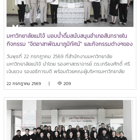
เก่าผู้ได้รับทุนการศึกษาระดับบัณฑิตศึกษาจาก SEARCA ซึ่งได้
นำองค์ความรู้ ประสบการณ์ และศักยภาพที่ได้รับจากการศึกษา
ไปสร้างคุณประโยชน์ต่อองค์กร ชุมชน ประเทศ และภูมิภาคเอเชีย
ตะวันออกเฉียงใต้ ตลอดจนเป็นแบบอย่างที่สะท้อนค่านิยมและ
ปรัชญาของ SEARCA ผ่านความสำเร็จในวิชาชีพ การบริการ
มหาวิทยาลัยแม่โจ้ มอบน้ำดื่มสนับสนุนอำเภอสันทรายใน
สาธารณะ และการอุทิศตนเพื่อส่วนรวมในปี 2026 การพิจารณา
กิจกรรม "จิตอาสาพัฒนาภูมิทัศน์" และกิจกรรมต่างๆของ
รางวัลครอบคลุมผลงานสำคัญ 4 ด้าน ได้แก่ การสอน
อำเภอสันทราย
(Teaching) การวิจัย (Research) การบริการสาธารณะและการ
วันพุธที่ 22 กรกฎาคม 2569 ที่สำนักงานมหาวิทยาลัย
พัฒนาชุมชน (Public Service and Community
มหาวิทยาลัยแม่โจ้ นำโดย รองศาสตราจารย์ ดร.เกรียงศักดิ์ ศรี
Development) และธุรกิจการเกษตรและการเป็นผู้ประกอบการ
เงินยวง รองอธิการบดี พร้อมด้วยคณะผู้บริหารมหาวิทยาลัย
(Agribusiness and Entrepreneurship) โดยให้ความสำคัญ
ร่วมมอบน้ำดื่มแก่ นายนพดล สุระสังวาลย์ นายอำเภอสันทราย
22 กรกฎาคม 2569 |
209
กับผลงานที่สามารถสร้างผลกระทบอย่างเป็นรูปธรรมต่อการ
จำนวน 100 แพ็ค เพื่อใช้ในกิจกรรม “จิตอาสาพัฒนาภูมิทัศน์
พัฒนาการเกษตรและชนบทอย่างยั่งยืน โดยในปีนี้ การมอบ
อำเภอสันทราย จังหวัดเชียงใหม่” ซึ่งจัดขึ้นเนื่องในโอกาสวัน
รางวัล OSSA Awards 2026 มีความสำคัญเป็นพิเศษ เนื่องจาก
สำคัญของชาติไทย เพื่อเฉลิมพระเกียรติพระบาทสมเด็จ
จัดขึ้นในวาระเฉลิมฉลอง ครบรอบ 60 ปีของ SEARCA ซึ่งเป็น
พระเจ้าอยู่หัว เนื่องในโอกาสวันเฉลิมพระชนมพรรษา 28
องค์กรระดับภูมิภาคภายใต้ the Southeast Asian Ministers
กรกฎาคม 2569 พร้อมทั้งสนับสนุนโครงการ “ชาวเชียงใหม่ปลูก
of Education (SEAMEO) และมีบทบาทสำคัญในการพัฒนา
ป่า รักษ์โลก เพิ่มพื้นที่สีเขียวสู่ชุมชน” แก่ผู้เข้าร่วมกิจกรรมและ
ศักยภาพบุคลากร ส่งเสริมการศึกษาและการวิจัย ตลอดจนสร้าง
ประชาชนที่มาใช้บริการ
เครือข่ายความร่วมมือเพื่อการพัฒนาการเกษตรและชนบทใน