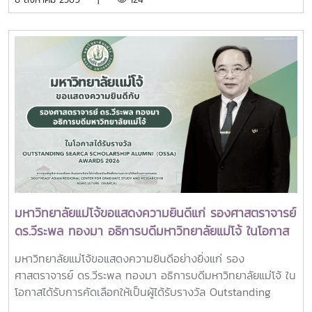
แลกเปลี่ยนประสบการณ์ด้าน Reinventing University ผ่าน
บุคลากร รวมจำนวน 25 คน เป็นเจ้าภาพพระพิธีธรรมสวดพระ
ปาฐกถาจากวิทยากรต่างประเทศ การเสวนาเชิงยุทธศาสตร์ของ
อภิธรรมพระบรมศพสมเด็จพระนางเจ้าสิริกิติ์ พระบรมราชินีนาถ
ผู้นำเครือข่ายอุดมศึกษา การนำเสนอกรณีศึกษาการประยุกต์ใช้
พระบรมราชชนนีพันปีหลวง ณ พระที่นั่งดุสิตมหาปราสาท
AI และนวัตกรรมจากภาคเอกชน รวมถึงกิจกรรม Forum-to-
พระบรมมหาราชวัง และเข้ากราบถวายบังคมพระศพสมเด็จ
Action เพื่อร่วมกำหนดข้อเสนอเชิงนโยบายและแผนปฏิบัติการใน
พระเจ้าลูกเธอ เจ้าฟ้าพัชรกิติยาภา นเรนทิราเทพยวดี กรมหลวง
การขับเคลื่อนมหาวิทยาลัยไทยในอนาคตการเข้าร่วมประชุมในครั้ง
ราชสาริณีสิริพัชร มหาวัชรราชธิดา ณ พระที่นั่งพิมานรัตยา
นี้มหาวิทยาลัยแม่โจ้ติดตามทิศทางการเปลี่ยนแปลงของการ
พระบรมมหาราชวังการเข้าร่วมพิธีในครั้งนี้ นับเป็นพระ
อุดมศึกษาไทย พร้อมแลกเปลี่ยนองค์ความรู้และสร้างความร่วม
มหากรุณาธิคุณล้นเกล้าล้นกระหม่อมแก่คณะผู้บริหาร
มือกับเครือข่ายสถาบันอุดมศึกษาทั่วประเทศ เพื่อร่วมกันพัฒนา
มหาวิทยาลัย สมาคมศิษย์เก่า และบุคลากร มหาวิทยาลัยแม่โจ้ที่ได้
มหาวิทยาลัยไทยให้ก้าวทันการเปลี่ยนแปลงของโลกยุคดิจิทัล และ
ร่วมแสดงความจงรักภักดี ถวายความอาลัยและน้อมรำลึกในพระ
ยกระดับศักยภาพด้านการศึกษา วิจัย และนวัตกรรมอย่างยั่งยืน
มหากรุณาธิคุณอย่างหาที่สุดมิได้
มหาวิทยาลัยแม่โจ้ขอแสดงความยินดีแก่ รองศาสตราจารย์
ดร.วีระพล ทองมา อธิการบดีมหาวิทยาลัยแม่โจ้ ในโอกาส
ได้รับรางวัล Outstanding SEARCA Scholarship
มหาวิทยาลัยแม่โจ้ขอแสดงความยินดีอย่างยิ่งแก่ รอง
Alumni (OSSA) Awards 2026
ศาสตราจารย์ ดร.วีระพล ทองมา อธิการบดีมหาวิทยาลัยแม่โจ้ ใน
โอกาสได้รับการคัดเลือกให้เป็นผู้ได้รับรางวัล Outstanding
SEARCA Scholarship Alumni (OSSA) Awards 2026 จาก