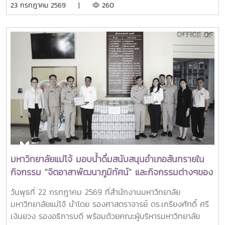
23 กรกฎาคม 2569 |
260
ศูนย์ภูมิภาคเอเชียตะวันออกเฉียงใต้ว่าด้วยบัณฑิตศึกษาและการ
วิจัยด้านการเกษตร หรือ Southeast Asian Regional Center
for Graduate Study and Research in Agriculture
(SEARCA) นับเป็นรางวัลเกียรติยศระดับภูมิภาคที่มอบแก่ศิษย์
เก่าทุน SEARCA ผู้มีความสำเร็จโดดเด่นทางวิชาชีพ มีภาวะผู้นำ
และสร้างคุณูปการสำคัญต่อการพัฒนาการเกษตร ชนบท ชุมชน
และสังคมอย่างยั่งยืนรางวัล Outstanding SEARCA
Scholarship Alumni (OSSA) จัดตั้งขึ้นเพื่อเชิดชูเกียรติศิษย์
เก่าผู้ได้รับทุนการศึกษาระดับบัณฑิตศึกษาจาก SEARCA ซึ่งได้
นำองค์ความรู้ ประสบการณ์ และศักยภาพที่ได้รับจากการศึกษา
ไปสร้างคุณประโยชน์ต่อองค์กร ชุมชน ประเทศ และภูมิภาคเอเชีย
ตะวันออกเฉียงใต้ ตลอดจนเป็นแบบอย่างที่สะท้อนค่านิยมและ
ปรัชญาของ SEARCA ผ่านความสำเร็จในวิชาชีพ การบริการ
มหาวิทยาลัยแม่โจ้ มอบน้ำดื่มสนับสนุนอำเภอสันทรายใน
สาธารณะ และการอุทิศตนเพื่อส่วนรวมในปี 2026 การพิจารณา
กิจกรรม "จิตอาสาพัฒนาภูมิทัศน์" และกิจกรรมต่างๆของ
รางวัลครอบคลุมผลงานสำคัญ 4 ด้าน ได้แก่ การสอน
อำเภอสันทราย
(Teaching) การวิจัย (Research) การบริการสาธารณะและการ
วันพุธที่ 22 กรกฎาคม 2569 ที่สำนักงานมหาวิทยาลัย
พัฒนาชุมชน (Public Service and Community
มหาวิทยาลัยแม่โจ้ นำโดย รองศาสตราจารย์ ดร.เกรียงศักดิ์ ศรี
Development) และธุรกิจการเกษตรและการเป็นผู้ประกอบการ
เงินยวง รองอธิการบดี พร้อมด้วยคณะผู้บริหารมหาวิทยาลัย