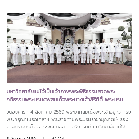
รัฐมนตรีและรัฐมนตรีว่าการกระทรวงการอุดมศึกษา
วิทยาศาสตร์ วิจัยและนวัตกรรม เป็นประธานเปิดงาน ณ โรงแรม
เซ็นทารา แกรนด์ แอท เซ็นทรัลพลาซ่าลาดพร้าว กทม.สำหรับ
การประชุม Thai University Presidential Forum 2026 มี
นายดนุพร ปุณณกันต์ ผู้ช่วยรัฐมนตรีประจำกระทรวง อว.
ทพญ.ศรีญาดา ปาลิมาพันธ์ ที่ปรึกษา รมว.อว. ศ.ดร.ศุภชัย
ปทุมนากุล ปลัดกระทรวง อว. ดร.พันธุ์เพิ่มศักดิ์ อารุณี รองปลัด
กระทรวง อว. นางศรินยา สาขากร ผู้ช่วยปลัดกระทรวง อว.
คณะผู้บริหารหน่วยงานในกระทรวง อว. Professor Tan Eng
Chye, President, National University of Singapore
Professor Yang Bin , Vice Chancellor, Tsinghua
University Council Professor Tan Eng Chye อธิการบดี
มหาวิทยาลัยแม่โจ้เป็นเจ้าภาพพระพิธีธรรมสวดพระ
มหาวิทยาลัยแห่งชาติสิงคโปร์ Professor Yang Bin รองประธาน
อภิธรรมพระบรมศพสมเด็จพระนางเจ้าสิริกิติ์ พระบรม
สภามหาวิทยาลัยชิงหวา ตลอดจนประธานที่ประชุมอธิการบดี ทั้ง
ราชินีนาถ พระบรมราชชนนีพันปีหลวง พร้อมเข้ากราบ
4 แห่ง ได้แก่ ที่ประชุมอธิการบดีแห่งประเทศไทย (ทปอ.) ที่ประชุม
วันอังคารที่ 4 สิงหาคม 2569 พระบาทสมเด็จพระเจ้าอยู่หัว ทรง
ถวายบังคมพระศพ สมเด็จพระเจ้าลูกเธอ เจ้าฟ้าพัชรกิติยา
อธิการบดีมหาวิทยาลัยราชภัฏ (ทปอ.มรภ.) ที่ประชุมอธิการบดี
พระกรุณาโปรดเกล้าฯ พระราชทานพระบรมราชานุญาตให้ รอง
ภา นเรนทิราเทพยวดี กรมหลวงราชสาริณีสิริพัชร มหา
มหาวิทยาลัยเทคโนโลยีราชมงคล (ทปอ.มทร.) สมาคมสถาบัน
ศาสตราจารย์ ดร.วีระพล ทองมา อธิการบดีมหาวิทยาลัยแม่โจ้
วัชรราชธิดา
อุดมศึกษาเอกชนแห่งประเทศไทย (สสอท.)ภายในงานยังมีการ
พร้อมด้วย คณะผู้บริหารมหาวิทยาลัย สมาคมศิษย์เก่า และ
6 สิงหาคม 2569 |
124