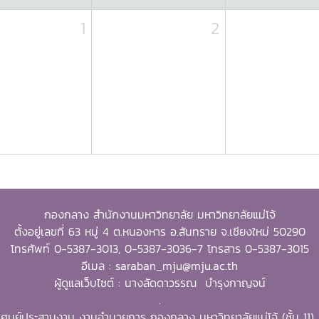
1
2
กองกลาง สำนักงานมหาวิทยาลัย มหาวิทยาลัยแม่โจ้
ตั้งอยู่เลขที่ 63 หมู่ 4 ต.หนองหาร อ.สันทราย จ.เชียงใหม่ 50290
โทรศัพท์ 0-5387-3013, 0-5387-3036-7 โทรสาร 0-5387-3015
อีเมล : saraban_mju@mju.ac.th
ผู้ดูแลเว็บไซต์ : นางลัดดาวรรณ บำรุงกาญจน์
.
ศูนย์ประสานงาน งานอำนวยการ กองกลาง มหาวิทยาลัยแม่โจ้ (ชั้น 11)