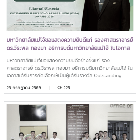
มือกับเครือข่ายสถาบันอุดมศึกษาทั่วประเทศ เพื่อร่วมกันพัฒนา
มหาวิทยาลัย สมาคมศิษย์เก่า และบุคลากร มหาวิทยาลัยแม่โจ้ที่ได้
มหาวิทยาลัยไทยให้ก้าวทันการเปลี่ยนแปลงของโลกยุคดิจิทัล และ
ร่วมแสดงความจงรักภักดี ถวายความอาลัยและน้อมรำลึกในพระ
ยกระดับศักยภาพด้านการศึกษา วิจัย และนวัตกรรมอย่างยั่งยืน
มหากรุณาธิคุณอย่างหาที่สุดมิได้
มหาวิทยาลัยแม่โจ้ขอแสดงความยินดีแก่ รองศาสตราจารย์
ดร.วีระพล ทองมา อธิการบดีมหาวิทยาลัยแม่โจ้ ในโอกาส
ได้รับรางวัล Outstanding SEARCA Scholarship
มหาวิทยาลัยแม่โจ้ขอแสดงความยินดีอย่างยิ่งแก่ รอง
Alumni (OSSA) Awards 2026
ศาสตราจารย์ ดร.วีระพล ทองมา อธิการบดีมหาวิทยาลัยแม่โจ้ ใน
โอกาสได้รับการคัดเลือกให้เป็นผู้ได้รับรางวัล Outstanding
SEARCA Scholarship Alumni (OSSA) Awards 2026 จาก
23 กรกฎาคม 2569 |
225
ศูนย์ภูมิภาคเอเชียตะวันออกเฉียงใต้ว่าด้วยบัณฑิตศึกษาและการ
วิจัยด้านการเกษตร หรือ Southeast Asian Regional Center
for Graduate Study and Research in Agriculture
(SEARCA) นับเป็นรางวัลเกียรติยศระดับภูมิภาคที่มอบแก่ศิษย์
เก่าทุน SEARCA ผู้มีความสำเร็จโดดเด่นทางวิชาชีพ มีภาวะผู้นำ
และสร้างคุณูปการสำคัญต่อการพัฒนาการเกษตร ชนบท ชุมชน
และสังคมอย่างยั่งยืนรางวัล Outstanding SEARCA