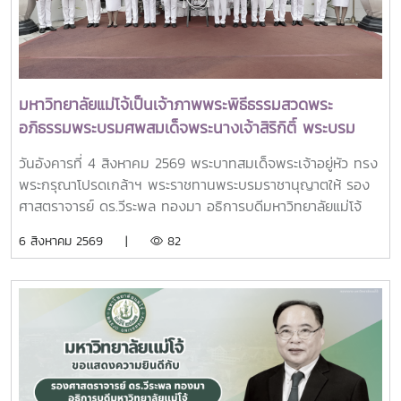
กระทรวง อว. นางศรินยา สาขากร ผู้ช่วยปลัดกระทรวง อว.
คณะผู้บริหารหน่วยงานในกระทรวง อว. Professor Tan Eng
Chye, President, National University of Singapore
Professor Yang Bin , Vice Chancellor, Tsinghua
University Council Professor Tan Eng Chye อธิการบดี
มหาวิทยาลัยแม่โจ้เป็นเจ้าภาพพระพิธีธรรมสวดพระ
มหาวิทยาลัยแห่งชาติสิงคโปร์ Professor Yang Bin รองประธาน
อภิธรรมพระบรมศพสมเด็จพระนางเจ้าสิริกิติ์ พระบรม
สภามหาวิทยาลัยชิงหวา ตลอดจนประธานที่ประชุมอธิการบดี ทั้ง
ราชินีนาถ พระบรมราชชนนีพันปีหลวง พร้อมเข้ากราบ
4 แห่ง ได้แก่ ที่ประชุมอธิการบดีแห่งประเทศไทย (ทปอ.) ที่ประชุม
วันอังคารที่ 4 สิงหาคม 2569 พระบาทสมเด็จพระเจ้าอยู่หัว ทรง
ถวายบังคมพระศพ สมเด็จพระเจ้าลูกเธอ เจ้าฟ้าพัชรกิติยา
อธิการบดีมหาวิทยาลัยราชภัฏ (ทปอ.มรภ.) ที่ประชุมอธิการบดี
พระกรุณาโปรดเกล้าฯ พระราชทานพระบรมราชานุญาตให้ รอง
ภา นเรนทิราเทพยวดี กรมหลวงราชสาริณีสิริพัชร มหา
มหาวิทยาลัยเทคโนโลยีราชมงคล (ทปอ.มทร.) สมาคมสถาบัน
ศาสตราจารย์ ดร.วีระพล ทองมา อธิการบดีมหาวิทยาลัยแม่โจ้
วัชรราชธิดา
อุดมศึกษาเอกชนแห่งประเทศไทย (สสอท.)ภายในงานยังมีการ
พร้อมด้วย คณะผู้บริหารมหาวิทยาลัย สมาคมศิษย์เก่า และ
6 สิงหาคม 2569 |
82
แลกเปลี่ยนประสบการณ์ด้าน Reinventing University ผ่าน
บุคลากร รวมจำนวน 25 คน เป็นเจ้าภาพพระพิธีธรรมสวดพระ
ปาฐกถาจากวิทยากรต่างประเทศ การเสวนาเชิงยุทธศาสตร์ของ
อภิธรรมพระบรมศพสมเด็จพระนางเจ้าสิริกิติ์ พระบรมราชินีนาถ
ผู้นำเครือข่ายอุดมศึกษา การนำเสนอกรณีศึกษาการประยุกต์ใช้
พระบรมราชชนนีพันปีหลวง ณ พระที่นั่งดุสิตมหาปราสาท
AI และนวัตกรรมจากภาคเอกชน รวมถึงกิจกรรม Forum-to-
พระบรมมหาราชวัง และเข้ากราบถวายบังคมพระศพสมเด็จ
Action เพื่อร่วมกำหนดข้อเสนอเชิงนโยบายและแผนปฏิบัติการใน
พระเจ้าลูกเธอ เจ้าฟ้าพัชรกิติยาภา นเรนทิราเทพยวดี กรมหลวง
การขับเคลื่อนมหาวิทยาลัยไทยในอนาคตการเข้าร่วมประชุมในครั้ง
ราชสาริณีสิริพัชร มหาวัชรราชธิดา ณ พระที่นั่งพิมานรัตยา
นี้มหาวิทยาลัยแม่โจ้ติดตามทิศทางการเปลี่ยนแปลงของการ
พระบรมมหาราชวังการเข้าร่วมพิธีในครั้งนี้ นับเป็นพระ
อุดมศึกษาไทย พร้อมแลกเปลี่ยนองค์ความรู้และสร้างความร่วม
มหากรุณาธิคุณล้นเกล้าล้นกระหม่อมแก่คณะผู้บริหาร