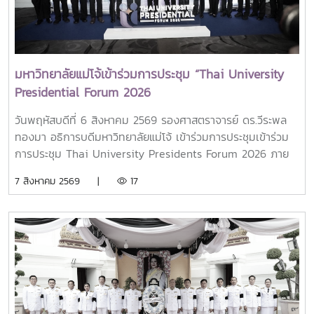
มหาวิทยาลัยแม่โจ้เข้าร่วมการประชุม “Thai University
Presidential Forum 2026
วันพฤหัสบดีที่ 6 สิงหาคม 2569 รองศาสตราจารย์ ดร.วีระพล
ทองมา อธิการบดีมหาวิทยาลัยแม่โจ้ เข้าร่วมการประชุมเข้าร่วม
การประชุม Thai University Presidents Forum 2026 ภาย
ใตัหัวข้อ “พลิกโฉมประเทศไทย พลิกโฉมมหาวิทยาลัยกับ AI” โดย
7 สิงหาคม 2569 |
17
ได้รับเกียรติจาก ศาสตราจารย์ ดร.ยศชนัน วงศ์สวัสดิ์ รองนายก
รัฐมนตรีและรัฐมนตรีว่าการกระทรวงการอุดมศึกษา
วิทยาศาสตร์ วิจัยและนวัตกรรม เป็นประธานเปิดงาน ณ โรงแรม
เซ็นทารา แกรนด์ แอท เซ็นทรัลพลาซ่าลาดพร้าว กทม.สำหรับ
การประชุม Thai University Presidential Forum 2026 มี
นายดนุพร ปุณณกันต์ ผู้ช่วยรัฐมนตรีประจำกระทรวง อว.
ทพญ.ศรีญาดา ปาลิมาพันธ์ ที่ปรึกษา รมว.อว. ศ.ดร.ศุภชัย
ปทุมนากุล ปลัดกระทรวง อว. ดร.พันธุ์เพิ่มศักดิ์ อารุณี รองปลัด