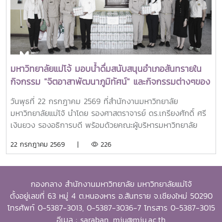
Scholarship Alumni (OSSA) จัดตั้งขึ้นเพื่อเชิดชูเกียรติศิษย์
เก่าผู้ได้รับทุนการศึกษาระดับบัณฑิตศึกษาจาก SEARCA ซึ่งได้
นำองค์ความรู้ ประสบการณ์ และศักยภาพที่ได้รับจากการศึกษา
ไปสร้างคุณประโยชน์ต่อองค์กร ชุมชน ประเทศ และภูมิภาคเอเชีย
ตะวันออกเฉียงใต้ ตลอดจนเป็นแบบอย่างที่สะท้อนค่านิยมและ
ปรัชญาของ SEARCA ผ่านความสำเร็จในวิชาชีพ การบริการ
มหาวิทยาลัยแม่โจ้ มอบน้ำดื่มสนับสนุนอำเภอสันทรายใน
สาธารณะ และการอุทิศตนเพื่อส่วนรวมในปี 2026 การพิจารณา
กิจกรรม "จิตอาสาพัฒนาภูมิทัศน์" และกิจกรรมต่างๆของ
รางวัลครอบคลุมผลงานสำคัญ 4 ด้าน ได้แก่ การสอน
อำเภอสันทราย
(Teaching) การวิจัย (Research) การบริการสาธารณะและการ
วันพุธที่ 22 กรกฎาคม 2569 ที่สำนักงานมหาวิทยาลัย
พัฒนาชุมชน (Public Service and Community
มหาวิทยาลัยแม่โจ้ นำโดย รองศาสตราจารย์ ดร.เกรียงศักดิ์ ศรี
Development) และธุรกิจการเกษตรและการเป็นผู้ประกอบการ
เงินยวง รองอธิการบดี พร้อมด้วยคณะผู้บริหารมหาวิทยาลัย
(Agribusiness and Entrepreneurship) โดยให้ความสำคัญ
ร่วมมอบน้ำดื่มแก่ นายนพดล สุระสังวาลย์ นายอำเภอสันทราย
22 กรกฎาคม 2569 |
226
กับผลงานที่สามารถสร้างผลกระทบอย่างเป็นรูปธรรมต่อการ
จำนวน 100 แพ็ค เพื่อใช้ในกิจกรรม “จิตอาสาพัฒนาภูมิทัศน์
พัฒนาการเกษตรและชนบทอย่างยั่งยืน โดยในปีนี้ การมอบ
อำเภอสันทราย จังหวัดเชียงใหม่” ซึ่งจัดขึ้นเนื่องในโอกาสวัน
รางวัล OSSA Awards 2026 มีความสำคัญเป็นพิเศษ เนื่องจาก
สำคัญของชาติไทย เพื่อเฉลิมพระเกียรติพระบาทสมเด็จ
จัดขึ้นในวาระเฉลิมฉลอง ครบรอบ 60 ปีของ SEARCA ซึ่งเป็น
กองกลาง สำนักงานมหาวิทยาลัย มหาวิทยาลัยแม่โจ้
พระเจ้าอยู่หัว เนื่องในโอกาสวันเฉลิมพระชนมพรรษา 28
องค์กรระดับภูมิภาคภายใต้ the Southeast Asian Ministers
ตั้งอยู่เลขที่ 63 หมู่ 4 ต.หนองหาร อ.สันทราย จ.เชียงใหม่ 50290
กรกฎาคม 2569 พร้อมทั้งสนับสนุนโครงการ “ชาวเชียงใหม่ปลูก
of Education (SEAMEO) และมีบทบาทสำคัญในการพัฒนา
โทรศัพท์ 0-5387-3013, 0-5387-3036-7 โทรสาร 0-5387-3015
ป่า รักษ์โลก เพิ่มพื้นที่สีเขียวสู่ชุมชน” แก่ผู้เข้าร่วมกิจกรรมและ
ศักยภาพบุคลากร ส่งเสริมการศึกษาและการวิจัย ตลอดจนสร้าง
อีเมล : saraban_mju@mju.ac.th
ประชาชนที่มาใช้บริการ