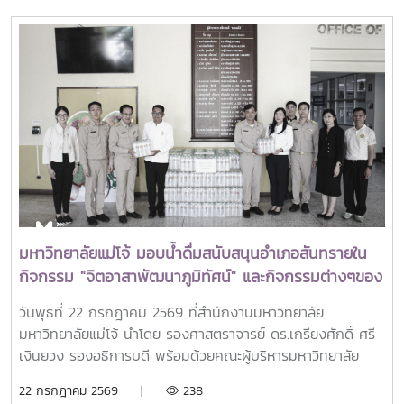
วิจัยด้านการเกษตร หรือ Southeast Asian Regional Center
for Graduate Study and Research in Agriculture
(SEARCA) นับเป็นรางวัลเกียรติยศระดับภูมิภาคที่มอบแก่ศิษย์
เก่าทุน SEARCA ผู้มีความสำเร็จโดดเด่นทางวิชาชีพ มีภาวะผู้นำ
และสร้างคุณูปการสำคัญต่อการพัฒนาการเกษตร ชนบท ชุมชน
และสังคมอย่างยั่งยืนรางวัล Outstanding SEARCA
Scholarship Alumni (OSSA) จัดตั้งขึ้นเพื่อเชิดชูเกียรติศิษย์
เก่าผู้ได้รับทุนการศึกษาระดับบัณฑิตศึกษาจาก SEARCA ซึ่งได้
นำองค์ความรู้ ประสบการณ์ และศักยภาพที่ได้รับจากการศึกษา
ไปสร้างคุณประโยชน์ต่อองค์กร ชุมชน ประเทศ และภูมิภาคเอเชีย
ตะวันออกเฉียงใต้ ตลอดจนเป็นแบบอย่างที่สะท้อนค่านิยมและ
ปรัชญาของ SEARCA ผ่านความสำเร็จในวิชาชีพ การบริการ
มหาวิทยาลัยแม่โจ้ มอบน้ำดื่มสนับสนุนอำเภอสันทรายใน
สาธารณะ และการอุทิศตนเพื่อส่วนรวมในปี 2026 การพิจารณา
กิจกรรม "จิตอาสาพัฒนาภูมิทัศน์" และกิจกรรมต่างๆของ
รางวัลครอบคลุมผลงานสำคัญ 4 ด้าน ได้แก่ การสอน
อำเภอสันทราย
(Teaching) การวิจัย (Research) การบริการสาธารณะและการ
วันพุธที่ 22 กรกฎาคม 2569 ที่สำนักงานมหาวิทยาลัย
พัฒนาชุมชน (Public Service and Community
มหาวิทยาลัยแม่โจ้ นำโดย รองศาสตราจารย์ ดร.เกรียงศักดิ์ ศรี
Development) และธุรกิจการเกษตรและการเป็นผู้ประกอบการ
เงินยวง รองอธิการบดี พร้อมด้วยคณะผู้บริหารมหาวิทยาลัย
(Agribusiness and Entrepreneurship) โดยให้ความสำคัญ
ร่วมมอบน้ำดื่มแก่ นายนพดล สุระสังวาลย์ นายอำเภอสันทราย
22 กรกฎาคม 2569 |
238
กับผลงานที่สามารถสร้างผลกระทบอย่างเป็นรูปธรรมต่อการ
จำนวน 100 แพ็ค เพื่อใช้ในกิจกรรม “จิตอาสาพัฒนาภูมิทัศน์