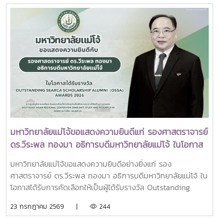
ผู้นำเครือข่ายอุดมศึกษา การนำเสนอกรณีศึกษาการประยุกต์ใช้
พระบรมราชชนนีพันปีหลวง ณ พระที่นั่งดุสิตมหาปราสาท
AI และนวัตกรรมจากภาคเอกชน รวมถึงกิจกรรม Forum-to-
พระบรมมหาราชวัง และเข้ากราบถวายบังคมพระศพสมเด็จ
Action เพื่อร่วมกำหนดข้อเสนอเชิงนโยบายและแผนปฏิบัติการใน
พระเจ้าลูกเธอ เจ้าฟ้าพัชรกิติยาภา นเรนทิราเทพยวดี กรมหลวง
การขับเคลื่อนมหาวิทยาลัยไทยในอนาคตการเข้าร่วมประชุมในครั้ง
ราชสาริณีสิริพัชร มหาวัชรราชธิดา ณ พระที่นั่งพิมานรัตยา
นี้มหาวิทยาลัยแม่โจ้ติดตามทิศทางการเปลี่ยนแปลงของการ
พระบรมมหาราชวังการเข้าร่วมพิธีในครั้งนี้ นับเป็นพระ
อุดมศึกษาไทย พร้อมแลกเปลี่ยนองค์ความรู้และสร้างความร่วม
มหากรุณาธิคุณล้นเกล้าล้นกระหม่อมแก่คณะผู้บริหาร
มือกับเครือข่ายสถาบันอุดมศึกษาทั่วประเทศ เพื่อร่วมกันพัฒนา
มหาวิทยาลัย สมาคมศิษย์เก่า และบุคลากร มหาวิทยาลัยแม่โจ้ที่ได้
มหาวิทยาลัยไทยให้ก้าวทันการเปลี่ยนแปลงของโลกยุคดิจิทัล และ
ร่วมแสดงความจงรักภักดี ถวายความอาลัยและน้อมรำลึกในพระ
ยกระดับศักยภาพด้านการศึกษา วิจัย และนวัตกรรมอย่างยั่งยืน
มหากรุณาธิคุณอย่างหาที่สุดมิได้
มหาวิทยาลัยแม่โจ้ขอแสดงความยินดีแก่ รองศาสตราจารย์
ดร.วีระพล ทองมา อธิการบดีมหาวิทยาลัยแม่โจ้ ในโอกาส
ได้รับรางวัล Outstanding SEARCA Scholarship
มหาวิทยาลัยแม่โจ้ขอแสดงความยินดีอย่างยิ่งแก่ รอง
Alumni (OSSA) Awards 2026
ศาสตราจารย์ ดร.วีระพล ทองมา อธิการบดีมหาวิทยาลัยแม่โจ้ ใน
โอกาสได้รับการคัดเลือกให้เป็นผู้ได้รับรางวัล Outstanding
SEARCA Scholarship Alumni (OSSA) Awards 2026 จาก
23 กรกฎาคม 2569 |
244
ศูนย์ภูมิภาคเอเชียตะวันออกเฉียงใต้ว่าด้วยบัณฑิตศึกษาและการ