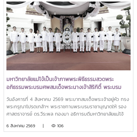
วิทยาศาสตร์ วิจัยและนวัตกรรม เป็นประธานเปิดงาน ณ โรงแรม
เซ็นทารา แกรนด์ แอท เซ็นทรัลพลาซ่าลาดพร้าว กทม.สำหรับ
การประชุม Thai University Presidential Forum 2026 มี
นายดนุพร ปุณณกันต์ ผู้ช่วยรัฐมนตรีประจำกระทรวง อว.
ทพญ.ศรีญาดา ปาลิมาพันธ์ ที่ปรึกษา รมว.อว. ศ.ดร.ศุภชัย
ปทุมนากุล ปลัดกระทรวง อว. ดร.พันธุ์เพิ่มศักดิ์ อารุณี รองปลัด
กระทรวง อว. นางศรินยา สาขากร ผู้ช่วยปลัดกระทรวง อว.
คณะผู้บริหารหน่วยงานในกระทรวง อว. Professor Tan Eng
Chye, President, National University of Singapore
Professor Yang Bin , Vice Chancellor, Tsinghua
University Council Professor Tan Eng Chye อธิการบดี
มหาวิทยาลัยแม่โจ้เป็นเจ้าภาพพระพิธีธรรมสวดพระ
มหาวิทยาลัยแห่งชาติสิงคโปร์ Professor Yang Bin รองประธาน
อภิธรรมพระบรมศพสมเด็จพระนางเจ้าสิริกิติ์ พระบรม
สภามหาวิทยาลัยชิงหวา ตลอดจนประธานที่ประชุมอธิการบดี ทั้ง
ราชินีนาถ พระบรมราชชนนีพันปีหลวง พร้อมเข้ากราบ
4 แห่ง ได้แก่ ที่ประชุมอธิการบดีแห่งประเทศไทย (ทปอ.) ที่ประชุม
วันอังคารที่ 4 สิงหาคม 2569 พระบาทสมเด็จพระเจ้าอยู่หัว ทรง
ถวายบังคมพระศพ สมเด็จพระเจ้าลูกเธอ เจ้าฟ้าพัชรกิติยา
อธิการบดีมหาวิทยาลัยราชภัฏ (ทปอ.มรภ.) ที่ประชุมอธิการบดี
พระกรุณาโปรดเกล้าฯ พระราชทานพระบรมราชานุญาตให้ รอง
ภา นเรนทิราเทพยวดี กรมหลวงราชสาริณีสิริพัชร มหา
มหาวิทยาลัยเทคโนโลยีราชมงคล (ทปอ.มทร.) สมาคมสถาบัน
ศาสตราจารย์ ดร.วีระพล ทองมา อธิการบดีมหาวิทยาลัยแม่โจ้
วัชรราชธิดา
อุดมศึกษาเอกชนแห่งประเทศไทย (สสอท.)ภายในงานยังมีการ
พร้อมด้วย คณะผู้บริหารมหาวิทยาลัย สมาคมศิษย์เก่า และ
6 สิงหาคม 2569 |
106
แลกเปลี่ยนประสบการณ์ด้าน Reinventing University ผ่าน
บุคลากร รวมจำนวน 25 คน เป็นเจ้าภาพพระพิธีธรรมสวดพระ
ปาฐกถาจากวิทยากรต่างประเทศ การเสวนาเชิงยุทธศาสตร์ของ
อภิธรรมพระบรมศพสมเด็จพระนางเจ้าสิริกิติ์ พระบรมราชินีนาถ