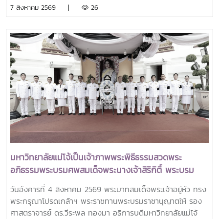
ใตัหัวข้อ “พลิกโฉมประเทศไทย พลิกโฉมมหาวิทยาลัยกับ AI” โดย
7 สิงหาคม 2569 |
26
ได้รับเกียรติจาก ศาสตราจารย์ ดร.ยศชนัน วงศ์สวัสดิ์ รองนายก
รัฐมนตรีและรัฐมนตรีว่าการกระทรวงการอุดมศึกษา
วิทยาศาสตร์ วิจัยและนวัตกรรม เป็นประธานเปิดงาน ณ โรงแรม
เซ็นทารา แกรนด์ แอท เซ็นทรัลพลาซ่าลาดพร้าว กทม.สำหรับ
การประชุม Thai University Presidential Forum 2026 มี
นายดนุพร ปุณณกันต์ ผู้ช่วยรัฐมนตรีประจำกระทรวง อว.
ทพญ.ศรีญาดา ปาลิมาพันธ์ ที่ปรึกษา รมว.อว. ศ.ดร.ศุภชัย
ปทุมนากุล ปลัดกระทรวง อว. ดร.พันธุ์เพิ่มศักดิ์ อารุณี รองปลัด
กระทรวง อว. นางศรินยา สาขากร ผู้ช่วยปลัดกระทรวง อว.
คณะผู้บริหารหน่วยงานในกระทรวง อว. Professor Tan Eng
Chye, President, National University of Singapore
Professor Yang Bin , Vice Chancellor, Tsinghua
University Council Professor Tan Eng Chye อธิการบดี
มหาวิทยาลัยแม่โจ้เป็นเจ้าภาพพระพิธีธรรมสวดพระ
มหาวิทยาลัยแห่งชาติสิงคโปร์ Professor Yang Bin รองประธาน
อภิธรรมพระบรมศพสมเด็จพระนางเจ้าสิริกิติ์ พระบรม
สภามหาวิทยาลัยชิงหวา ตลอดจนประธานที่ประชุมอธิการบดี ทั้ง
ราชินีนาถ พระบรมราชชนนีพันปีหลวง พร้อมเข้ากราบ
4 แห่ง ได้แก่ ที่ประชุมอธิการบดีแห่งประเทศไทย (ทปอ.) ที่ประชุม
วันอังคารที่ 4 สิงหาคม 2569 พระบาทสมเด็จพระเจ้าอยู่หัว ทรง
ถวายบังคมพระศพ สมเด็จพระเจ้าลูกเธอ เจ้าฟ้าพัชรกิติยา
อธิการบดีมหาวิทยาลัยราชภัฏ (ทปอ.มรภ.) ที่ประชุมอธิการบดี
พระกรุณาโปรดเกล้าฯ พระราชทานพระบรมราชานุญาตให้ รอง
ภา นเรนทิราเทพยวดี กรมหลวงราชสาริณีสิริพัชร มหา
มหาวิทยาลัยเทคโนโลยีราชมงคล (ทปอ.มทร.) สมาคมสถาบัน
ศาสตราจารย์ ดร.วีระพล ทองมา อธิการบดีมหาวิทยาลัยแม่โจ้