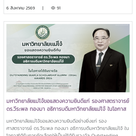
วัชรราชธิดา
อุดมศึกษาเอกชนแห่งประเทศไทย (สสอท.)ภายในงานยังมีการ
พร้อมด้วย คณะผู้บริหารมหาวิทยาลัย สมาคมศิษย์เก่า และ
6 สิงหาคม 2569 |
91
แลกเปลี่ยนประสบการณ์ด้าน Reinventing University ผ่าน
บุคลากร รวมจำนวน 25 คน เป็นเจ้าภาพพระพิธีธรรมสวดพระ
ปาฐกถาจากวิทยากรต่างประเทศ การเสวนาเชิงยุทธศาสตร์ของ
อภิธรรมพระบรมศพสมเด็จพระนางเจ้าสิริกิติ์ พระบรมราชินีนาถ
ผู้นำเครือข่ายอุดมศึกษา การนำเสนอกรณีศึกษาการประยุกต์ใช้
พระบรมราชชนนีพันปีหลวง ณ พระที่นั่งดุสิตมหาปราสาท
AI และนวัตกรรมจากภาคเอกชน รวมถึงกิจกรรม Forum-to-
พระบรมมหาราชวัง และเข้ากราบถวายบังคมพระศพสมเด็จ
Action เพื่อร่วมกำหนดข้อเสนอเชิงนโยบายและแผนปฏิบัติการใน
พระเจ้าลูกเธอ เจ้าฟ้าพัชรกิติยาภา นเรนทิราเทพยวดี กรมหลวง
การขับเคลื่อนมหาวิทยาลัยไทยในอนาคตการเข้าร่วมประชุมในครั้ง
ราชสาริณีสิริพัชร มหาวัชรราชธิดา ณ พระที่นั่งพิมานรัตยา
นี้มหาวิทยาลัยแม่โจ้ติดตามทิศทางการเปลี่ยนแปลงของการ
พระบรมมหาราชวังการเข้าร่วมพิธีในครั้งนี้ นับเป็นพระ
อุดมศึกษาไทย พร้อมแลกเปลี่ยนองค์ความรู้และสร้างความร่วม
มหากรุณาธิคุณล้นเกล้าล้นกระหม่อมแก่คณะผู้บริหาร
มือกับเครือข่ายสถาบันอุดมศึกษาทั่วประเทศ เพื่อร่วมกันพัฒนา
มหาวิทยาลัย สมาคมศิษย์เก่า และบุคลากร มหาวิทยาลัยแม่โจ้ที่ได้
มหาวิทยาลัยไทยให้ก้าวทันการเปลี่ยนแปลงของโลกยุคดิจิทัล และ
ร่วมแสดงความจงรักภักดี ถวายความอาลัยและน้อมรำลึกในพระ
ยกระดับศักยภาพด้านการศึกษา วิจัย และนวัตกรรมอย่างยั่งยืน
มหากรุณาธิคุณอย่างหาที่สุดมิได้
มหาวิทยาลัยแม่โจ้ขอแสดงความยินดีแก่ รองศาสตราจารย์
ดร.วีระพล ทองมา อธิการบดีมหาวิทยาลัยแม่โจ้ ในโอกาส
ได้รับรางวัล Outstanding SEARCA Scholarship
มหาวิทยาลัยแม่โจ้ขอแสดงความยินดีอย่างยิ่งแก่ รอง
Alumni (OSSA) Awards 2026
ศาสตราจารย์ ดร.วีระพล ทองมา อธิการบดีมหาวิทยาลัยแม่โจ้ ใน
โอกาสได้รับการคัดเลือกให้เป็นผู้ได้รับรางวัล Outstanding