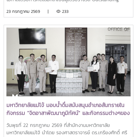
SEARCA Scholarship Alumni (OSSA) Awards 2026 จาก
23 กรกฎาคม 2569 |
233
ศูนย์ภูมิภาคเอเชียตะวันออกเฉียงใต้ว่าด้วยบัณฑิตศึกษาและการ
วิจัยด้านการเกษตร หรือ Southeast Asian Regional Center
for Graduate Study and Research in Agriculture
(SEARCA) นับเป็นรางวัลเกียรติยศระดับภูมิภาคที่มอบแก่ศิษย์
เก่าทุน SEARCA ผู้มีความสำเร็จโดดเด่นทางวิชาชีพ มีภาวะผู้นำ
และสร้างคุณูปการสำคัญต่อการพัฒนาการเกษตร ชนบท ชุมชน
และสังคมอย่างยั่งยืนรางวัล Outstanding SEARCA
Scholarship Alumni (OSSA) จัดตั้งขึ้นเพื่อเชิดชูเกียรติศิษย์
เก่าผู้ได้รับทุนการศึกษาระดับบัณฑิตศึกษาจาก SEARCA ซึ่งได้
นำองค์ความรู้ ประสบการณ์ และศักยภาพที่ได้รับจากการศึกษา
ไปสร้างคุณประโยชน์ต่อองค์กร ชุมชน ประเทศ และภูมิภาคเอเชีย
ตะวันออกเฉียงใต้ ตลอดจนเป็นแบบอย่างที่สะท้อนค่านิยมและ
ปรัชญาของ SEARCA ผ่านความสำเร็จในวิชาชีพ การบริการ
มหาวิทยาลัยแม่โจ้ มอบน้ำดื่มสนับสนุนอำเภอสันทรายใน
สาธารณะ และการอุทิศตนเพื่อส่วนรวมในปี 2026 การพิจารณา
กิจกรรม "จิตอาสาพัฒนาภูมิทัศน์" และกิจกรรมต่างๆของ
รางวัลครอบคลุมผลงานสำคัญ 4 ด้าน ได้แก่ การสอน
อำเภอสันทราย
(Teaching) การวิจัย (Research) การบริการสาธารณะและการ
วันพุธที่ 22 กรกฎาคม 2569 ที่สำนักงานมหาวิทยาลัย
พัฒนาชุมชน (Public Service and Community
มหาวิทยาลัยแม่โจ้ นำโดย รองศาสตราจารย์ ดร.เกรียงศักดิ์ ศรี