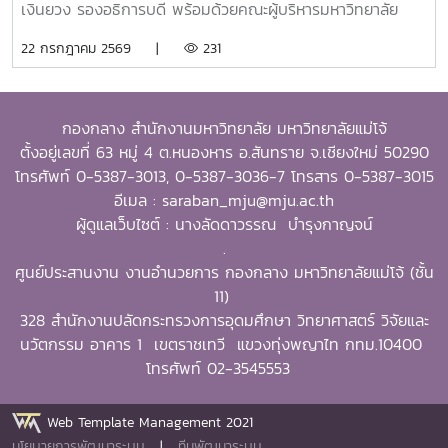
Development) และธุรกิจการเกษตรและการเป็นผู้ประกอบการ
เงินยวง รองอธิการบดี พร้อมด้วยคณะผู้บริหารมหาวิทยาลัย
(Agribusiness and Entrepreneurship) โดยให้ความสำคัญ
ร่วมมอบน้ำดื่มแก่ นายนพดล สุระสังวาลย์ นายอำเภอสันทราย
22 กรกฎาคม 2569 |
231
กับผลงานที่สามารถสร้างผลกระทบอย่างเป็นรูปธรรมต่อการ
จำนวน 100 แพ็ค เพื่อใช้ในกิจกรรม “จิตอาสาพัฒนาภูมิทัศน์
พัฒนาการเกษตรและชนบทอย่างยั่งยืน โดยในปีนี้ การมอบ
อำเภอสันทราย จังหวัดเชียงใหม่” ซึ่งจัดขึ้นเนื่องในโอกาสวัน
รางวัล OSSA Awards 2026 มีความสำคัญเป็นพิเศษ เนื่องจาก
สำคัญของชาติไทย เพื่อเฉลิมพระเกียรติพระบาทสมเด็จ
จัดขึ้นในวาระเฉลิมฉลอง ครบรอบ 60 ปีของ SEARCA ซึ่งเป็น
กองกลาง สำนักงานมหาวิทยาลัย มหาวิทยาลัยแม่โจ้
พระเจ้าอยู่หัว เนื่องในโอกาสวันเฉลิมพระชนมพรรษา 28
องค์กรระดับภูมิภาคภายใต้ the Southeast Asian Ministers
ตั้งอยู่เลขที่ 63 หมู่ 4 ต.หนองหาร อ.สันทราย จ.เชียงใหม่ 50290
กรกฎาคม 2569 พร้อมทั้งสนับสนุนโครงการ “ชาวเชียงใหม่ปลูก
of Education (SEAMEO) และมีบทบาทสำคัญในการพัฒนา
โทรศัพท์ 0-5387-3013, 0-5387-3036-7 โทรสาร 0-5387-3015
ป่า รักษ์โลก เพิ่มพื้นที่สีเขียวสู่ชุมชน” แก่ผู้เข้าร่วมกิจกรรมและ
ศักยภาพบุคลากร ส่งเสริมการศึกษาและการวิจัย ตลอดจนสร้าง
อีเมล : saraban_mju@mju.ac.th
ประชาชนที่มาใช้บริการ
เครือข่ายความร่วมมือเพื่อการพัฒนาการเกษตรและชนบทใน
ผู้ดูแลเว็บไซต์ : นางลัดดาวรรณ บำรุงกาญจน์
ภูมิภาคเอเชียตะวันออกเฉียงใต้มาอย่างต่อเนื่องจากศิษย์เก่าทุน
.
DAAD–SEARCA สู่ผู้นำมหาวิทยาลัยด้านการเกษตรรอง
ศูนย์ประสานงาน งานอำนวยการ กองกลาง มหาวิทยาลัยแม่โจ้ (ชั้น
ศาสตราจารย์ ดร.วีระพล ทองมา เป็นศิษย์เก่าของ University
11)
of the Philippines Los Baños (UPLB) ประเทศฟิลิปปินส์
328 สำนักงานปลัดกระทรวงการอุดมศึกษา วิทยาศาสตร์ วิจัยและ
โดยได้รับทุนการศึกษาระดับปริญญาเอกจาก German
นวัตกรรม อาคาร 1 เขตราชเทวี แขวงทุ่งพญาไท กทม.10400
Academic Exchange Service (DAAD)–SEARCA
โทรศัพท์ 02-3545553
Scholarship และสำเร็จการศึกษาระดับ Doctor of Philosophy
(Ph.D.) in Extension Education จาก University of the
Web Template Management 2021
Philippines Los Baños ในปี ค.ศ. 2001ประสบการณ์ทาง
นโยบายการพัฒนาระบบ
|
ทีมพัฒนาระบบ