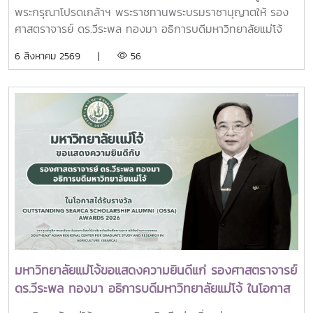
ถวายบังคมพระศพ สมเด็จพระเจ้าลูกเธอ เจ้าฟ้าพัชรกิติยา
พระกรุณาโปรดเกล้าฯ พระราชทานพระบรมราชานุญาตให้ รอง
ภา นเรนทิราเทพยวดี กรมหลวงราชสาริณีสิริพัชร มหา
ศาสตราจารย์ ดร.วีระพล ทองมา อธิการบดีมหาวิทยาลัยแม่โจ้
วัชรราชธิดา
พร้อมด้วย คณะผู้บริหารมหาวิทยาลัย สมาคมศิษย์เก่า และ
6 สิงหาคม 2569 |
56
บุคลากร รวมจำนวน 25 คน เป็นเจ้าภาพพระพิธีธรรมสวดพระ
อภิธรรมพระบรมศพสมเด็จพระนางเจ้าสิริกิติ์ พระบรมราชินีนาถ
พระบรมราชชนนีพันปีหลวง ณ พระที่นั่งดุสิตมหาปราสาท
พระบรมมหาราชวัง และเข้ากราบถวายบังคมพระศพสมเด็จ
พระเจ้าลูกเธอ เจ้าฟ้าพัชรกิติยาภา นเรนทิราเทพยวดี กรมหลวง
ราชสาริณีสิริพัชร มหาวัชรราชธิดา ณ พระที่นั่งพิมานรัตยา
พระบรมมหาราชวังการเข้าร่วมพิธีในครั้งนี้ นับเป็นพระ
มหากรุณาธิคุณล้นเกล้าล้นกระหม่อมแก่คณะผู้บริหาร
มหาวิทยาลัย สมาคมศิษย์เก่า และบุคลากร มหาวิทยาลัยแม่โจ้ที่ได้
ร่วมแสดงความจงรักภักดี ถวายความอาลัยและน้อมรำลึกในพระ
มหากรุณาธิคุณอย่างหาที่สุดมิได้
มหาวิทยาลัยแม่โจ้ขอแสดงความยินดีแก่ รองศาสตราจารย์
ดร.วีระพล ทองมา อธิการบดีมหาวิทยาลัยแม่โจ้ ในโอกาส
ได้รับรางวัล Outstanding SEARCA Scholarship