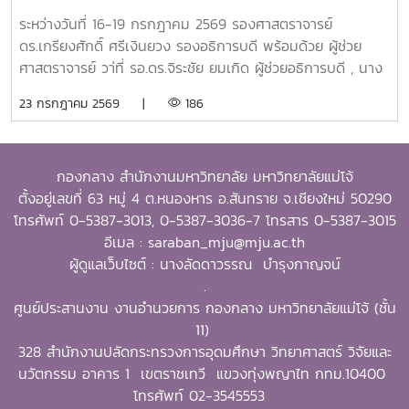
AI เพื่อยกระดับการบริหารจัดการองค์กรสมัยใหม่ และแลก
(Ph.D.) in Extension Education จาก University of the
ระหว่างวันที่ 16-19 กรกฎาคม 2569 รองศาสตราจารย์
เปลี่ยนเรียนรู้ด้านการประยุกต์ใช้ AI ในการปฎิบัติงาน
Philippines Los Baños ในปี ค.ศ. 2001ประสบการณ์ทาง
ดร.เกรียงศักดิ์ ศรีเงินยวง รองอธิการบดี พร้อมด้วย ผู้ช่วย
วิชาการและการสร้างเครือข่ายความร่วมมือระหว่างประเทศในช่วง
ศาสตราจารย์ วา่ที่ รอ.ดร.จิระชัย ยมเกิด ผู้ช่วยอธิการบดี , นาง
การศึกษาที่ UPLB ได้เป็นส่วนสำคัญในการหล่อหลอมแนวคิด
พัชรี คำรินทร์ ผู้อำนวยการกองกลาง , หัวหน้างาน และบุคลากร
23 กรกฎาคม 2569 |
186
ด้านการพัฒนาการศึกษา การเกษตร และชุมชน ตลอดจนการ
กองกลางเข้าโครงการการศึกษาดูงานและพัฒนาองค์ความรู้ด้าน
สร้างความร่วมมือระหว่างสถาบันอุดมศึกษา ซึ่งต่อมาได้ถูกนำมา
ปัญญาประดิษฐ์ (Artificial Intelligence : AI) เพื่อยกระดับ
ขยายผลอย่างต่อเนื่องตลอดเส้นทางการทำงานและการบริหาร
การบริหารจัดการองค์กรสมัยใหม่ และแลกเปลี่ยนเรียนรู้ด้านการ
มหาวิทยาลัยSEARCA ยกย่องภาวะผู้นำเพื่อการพัฒนาชนบทและ
กองกลาง สำนักงานมหาวิทยาลัย มหาวิทยาลัยแม่โจ้
ประยุกต์ใช้ AI ในการปฎิบัติงาน ณ กองบริหารงานกลาง
ชุมชนอย่างยั่งยืนการได้รับรางวัล OSSA Awards 2026 ของ
ตั้งอยู่เลขที่ 63 หมู่ 4 ต.หนองหาร อ.สันทราย จ.เชียงใหม่ 50290
สำนักงานอธิการบดี มหาวิทยาลัยขอนแก่นในโอกาสนี้ได้รับเกียรติ
รองศาสตราจารย์ ดร.วีระพล ทองมา นับเป็นการยอมรับในระดับ
โทรศัพท์ 0-5387-3013, 0-5387-3036-7 โทรสาร 0-5387-3015
จาก รองศาสตราจารย์ ดร.ภัทรวิทย์ พลพินิจ รองอธิการบดีฝ่าย
นานาชาติต่อภาวะผู้นำและความมุ่งมั่นในการขับเคลื่อนสถาบัน
อีเมล : saraban_mju@mju.ac.th
ทรัพยากรบุคคล , ดร.กิตติ์ เธียรธโนปจัย ผู้ช่วยอธิการบดีฝ่าย
อุดมศึกษาให้เป็นกลไกสำคัญของการพัฒนาชนบท ชุมชน และ
ผู้ดูแลเว็บไซต์ : นางลัดดาวรรณ บำรุงกาญจน์
ดิจิทัล , นายธัญญา ภักดี ผู้อำนวยกองบริหารงานกลาง และ
ภาคการเกษตรอย่างยั่งยืน โดย SEARCA ยกย่องท่านในฐานะ
.
บุคลากร ให้การต้อนรับและร่วมแลกเปลี่ยนเรียนรู้
ผู้นำที่มีความมุ่งมั่นในการ เปลี่ยนบทบาทของการอุดมศึกษาให้
ศูนย์ประสานงาน งานอำนวยการ กองกลาง มหาวิทยาลัยแม่โจ้ (ชั้น
เป็นพลังขับเคลื่อนการพัฒนาชนบทและชุมชน โดยภายใต้การนำ
11)
ของท่าน มหาวิทยาลัยแม่โจ้ได้ส่งเสริมการพัฒนาการท่องเที่ยว
328 สำนักงานปลัดกระทรวงการอุดมศึกษา วิทยาศาสตร์ วิจัยและ
เชิงเกษตรโดยชุมชน (Community-Based Agritourism) การ
นวัตกรรม อาคาร 1 เขตราชเทวี แขวงทุ่งพญาไท กทม.10400
เสริมสร้างความเข้มแข็งของวิสาหกิจและเศรษฐกิจท้องถิ่น การ
โทรศัพท์ 02-3545553