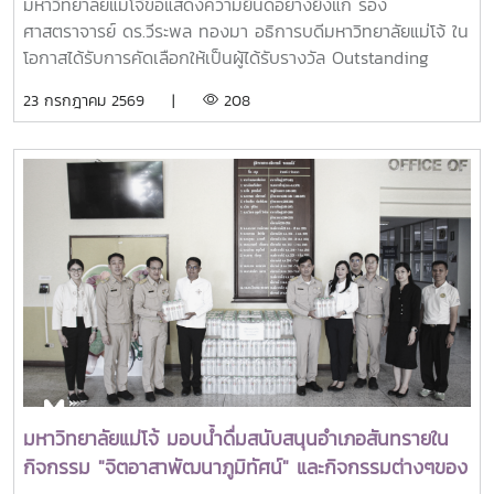
มหาวิทยาลัยแม่โจ้ขอแสดงความยินดีอย่างยิ่งแก่ รอง
Alumni (OSSA) Awards 2026
ศาสตราจารย์ ดร.วีระพล ทองมา อธิการบดีมหาวิทยาลัยแม่โจ้ ใน
โอกาสได้รับการคัดเลือกให้เป็นผู้ได้รับรางวัล Outstanding
SEARCA Scholarship Alumni (OSSA) Awards 2026 จาก
23 กรกฎาคม 2569 |
208
ศูนย์ภูมิภาคเอเชียตะวันออกเฉียงใต้ว่าด้วยบัณฑิตศึกษาและการ
วิจัยด้านการเกษตร หรือ Southeast Asian Regional Center
for Graduate Study and Research in Agriculture
(SEARCA) นับเป็นรางวัลเกียรติยศระดับภูมิภาคที่มอบแก่ศิษย์
เก่าทุน SEARCA ผู้มีความสำเร็จโดดเด่นทางวิชาชีพ มีภาวะผู้นำ
และสร้างคุณูปการสำคัญต่อการพัฒนาการเกษตร ชนบท ชุมชน
และสังคมอย่างยั่งยืนรางวัล Outstanding SEARCA
Scholarship Alumni (OSSA) จัดตั้งขึ้นเพื่อเชิดชูเกียรติศิษย์
เก่าผู้ได้รับทุนการศึกษาระดับบัณฑิตศึกษาจาก SEARCA ซึ่งได้
นำองค์ความรู้ ประสบการณ์ และศักยภาพที่ได้รับจากการศึกษา
ไปสร้างคุณประโยชน์ต่อองค์กร ชุมชน ประเทศ และภูมิภาคเอเชีย
ตะวันออกเฉียงใต้ ตลอดจนเป็นแบบอย่างที่สะท้อนค่านิยมและ
ปรัชญาของ SEARCA ผ่านความสำเร็จในวิชาชีพ การบริการ
มหาวิทยาลัยแม่โจ้ มอบน้ำดื่มสนับสนุนอำเภอสันทรายใน
สาธารณะ และการอุทิศตนเพื่อส่วนรวมในปี 2026 การพิจารณา
กิจกรรม "จิตอาสาพัฒนาภูมิทัศน์" และกิจกรรมต่างๆของ
รางวัลครอบคลุมผลงานสำคัญ 4 ด้าน ได้แก่ การสอน