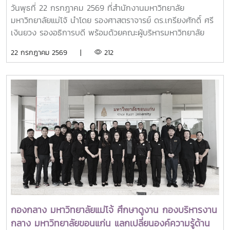
อำเภอสันทราย
(Teaching) การวิจัย (Research) การบริการสาธารณะและการ
วันพุธที่ 22 กรกฎาคม 2569 ที่สำนักงานมหาวิทยาลัย
พัฒนาชุมชน (Public Service and Community
มหาวิทยาลัยแม่โจ้ นำโดย รองศาสตราจารย์ ดร.เกรียงศักดิ์ ศรี
Development) และธุรกิจการเกษตรและการเป็นผู้ประกอบการ
เงินยวง รองอธิการบดี พร้อมด้วยคณะผู้บริหารมหาวิทยาลัย
(Agribusiness and Entrepreneurship) โดยให้ความสำคัญ
ร่วมมอบน้ำดื่มแก่ นายนพดล สุระสังวาลย์ นายอำเภอสันทราย
22 กรกฎาคม 2569 |
212
กับผลงานที่สามารถสร้างผลกระทบอย่างเป็นรูปธรรมต่อการ
จำนวน 100 แพ็ค เพื่อใช้ในกิจกรรม “จิตอาสาพัฒนาภูมิทัศน์
พัฒนาการเกษตรและชนบทอย่างยั่งยืน โดยในปีนี้ การมอบ
อำเภอสันทราย จังหวัดเชียงใหม่” ซึ่งจัดขึ้นเนื่องในโอกาสวัน
รางวัล OSSA Awards 2026 มีความสำคัญเป็นพิเศษ เนื่องจาก
สำคัญของชาติไทย เพื่อเฉลิมพระเกียรติพระบาทสมเด็จ
จัดขึ้นในวาระเฉลิมฉลอง ครบรอบ 60 ปีของ SEARCA ซึ่งเป็น
พระเจ้าอยู่หัว เนื่องในโอกาสวันเฉลิมพระชนมพรรษา 28
องค์กรระดับภูมิภาคภายใต้ the Southeast Asian Ministers
กรกฎาคม 2569 พร้อมทั้งสนับสนุนโครงการ “ชาวเชียงใหม่ปลูก
of Education (SEAMEO) และมีบทบาทสำคัญในการพัฒนา
ป่า รักษ์โลก เพิ่มพื้นที่สีเขียวสู่ชุมชน” แก่ผู้เข้าร่วมกิจกรรมและ
ศักยภาพบุคลากร ส่งเสริมการศึกษาและการวิจัย ตลอดจนสร้าง
ประชาชนที่มาใช้บริการ
เครือข่ายความร่วมมือเพื่อการพัฒนาการเกษตรและชนบทใน
ภูมิภาคเอเชียตะวันออกเฉียงใต้มาอย่างต่อเนื่องจากศิษย์เก่าทุน
DAAD–SEARCA สู่ผู้นำมหาวิทยาลัยด้านการเกษตรรอง
ศาสตราจารย์ ดร.วีระพล ทองมา เป็นศิษย์เก่าของ University
of the Philippines Los Baños (UPLB) ประเทศฟิลิปปินส์
โดยได้รับทุนการศึกษาระดับปริญญาเอกจาก German
กองกลาง มหาวิทยาลัยแม่โจ้ ศึกษาดูงาน กองบริหารงาน
Academic Exchange Service (DAAD)–SEARCA
กลาง มหาวิทยาลัยขอนแก่น แลกเปลี่ยนองค์ความรู้ด้าน
Scholarship และสำเร็จการศึกษาระดับ Doctor of Philosophy