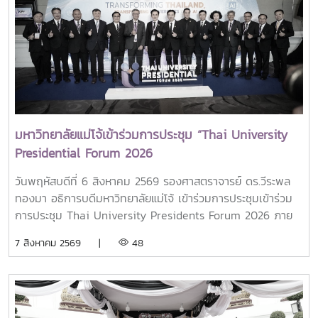
มหาวิทยาลัยแม่โจ้เข้าร่วมการประชุม “Thai University
Presidential Forum 2026
วันพฤหัสบดีที่ 6 สิงหาคม 2569 รองศาสตราจารย์ ดร.วีระพล
ทองมา อธิการบดีมหาวิทยาลัยแม่โจ้ เข้าร่วมการประชุมเข้าร่วม
การประชุม Thai University Presidents Forum 2026 ภาย
ใตัหัวข้อ “พลิกโฉมประเทศไทย พลิกโฉมมหาวิทยาลัยกับ AI” โดย
7 สิงหาคม 2569 |
48
ได้รับเกียรติจาก ศาสตราจารย์ ดร.ยศชนัน วงศ์สวัสดิ์ รองนายก
รัฐมนตรีและรัฐมนตรีว่าการกระทรวงการอุดมศึกษา
วิทยาศาสตร์ วิจัยและนวัตกรรม เป็นประธานเปิดงาน ณ โรงแรม
เซ็นทารา แกรนด์ แอท เซ็นทรัลพลาซ่าลาดพร้าว กทม.สำหรับ
การประชุม Thai University Presidential Forum 2026 มี