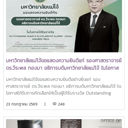
Action เพื่อร่วมกำหนดข้อเสนอเชิงนโยบายและแผนปฏิบัติการใน
พระเจ้าลูกเธอ เจ้าฟ้าพัชรกิติยาภา นเรนทิราเทพยวดี กรมหลวง
การขับเคลื่อนมหาวิทยาลัยไทยในอนาคตการเข้าร่วมประชุมในครั้ง
ราชสาริณีสิริพัชร มหาวัชรราชธิดา ณ พระที่นั่งพิมานรัตยา
นี้มหาวิทยาลัยแม่โจ้ติดตามทิศทางการเปลี่ยนแปลงของการ
พระบรมมหาราชวังการเข้าร่วมพิธีในครั้งนี้ นับเป็นพระ
อุดมศึกษาไทย พร้อมแลกเปลี่ยนองค์ความรู้และสร้างความร่วม
มหากรุณาธิคุณล้นเกล้าล้นกระหม่อมแก่คณะผู้บริหาร
มือกับเครือข่ายสถาบันอุดมศึกษาทั่วประเทศ เพื่อร่วมกันพัฒนา
มหาวิทยาลัย สมาคมศิษย์เก่า และบุคลากร มหาวิทยาลัยแม่โจ้ที่ได้
มหาวิทยาลัยไทยให้ก้าวทันการเปลี่ยนแปลงของโลกยุคดิจิทัล และ
ร่วมแสดงความจงรักภักดี ถวายความอาลัยและน้อมรำลึกในพระ
ยกระดับศักยภาพด้านการศึกษา วิจัย และนวัตกรรมอย่างยั่งยืน
มหากรุณาธิคุณอย่างหาที่สุดมิได้
มหาวิทยาลัยแม่โจ้ขอแสดงความยินดีแก่ รองศาสตราจารย์
ดร.วีระพล ทองมา อธิการบดีมหาวิทยาลัยแม่โจ้ ในโอกาส
ได้รับรางวัล Outstanding SEARCA Scholarship
มหาวิทยาลัยแม่โจ้ขอแสดงความยินดีอย่างยิ่งแก่ รอง
Alumni (OSSA) Awards 2026
ศาสตราจารย์ ดร.วีระพล ทองมา อธิการบดีมหาวิทยาลัยแม่โจ้ ใน
โอกาสได้รับการคัดเลือกให้เป็นผู้ได้รับรางวัล Outstanding
SEARCA Scholarship Alumni (OSSA) Awards 2026 จาก
23 กรกฎาคม 2569 |
248
ศูนย์ภูมิภาคเอเชียตะวันออกเฉียงใต้ว่าด้วยบัณฑิตศึกษาและการ
วิจัยด้านการเกษตร หรือ Southeast Asian Regional Center
for Graduate Study and Research in Agriculture
(SEARCA) นับเป็นรางวัลเกียรติยศระดับภูมิภาคที่มอบแก่ศิษย์