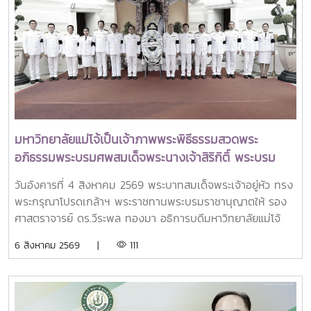
นายดนุพร ปุณณกันต์ ผู้ช่วยรัฐมนตรีประจำกระทรวง อว.
ทพญ.ศรีญาดา ปาลิมาพันธ์ ที่ปรึกษา รมว.อว. ศ.ดร.ศุภชัย
ปทุมนากุล ปลัดกระทรวง อว. ดร.พันธุ์เพิ่มศักดิ์ อารุณี รองปลัด
กระทรวง อว. นางศรินยา สาขากร ผู้ช่วยปลัดกระทรวง อว.
คณะผู้บริหารหน่วยงานในกระทรวง อว. Professor Tan Eng
Chye, President, National University of Singapore
Professor Yang Bin , Vice Chancellor, Tsinghua
University Council Professor Tan Eng Chye อธิการบดี
มหาวิทยาลัยแม่โจ้เป็นเจ้าภาพพระพิธีธรรมสวดพระ
มหาวิทยาลัยแห่งชาติสิงคโปร์ Professor Yang Bin รองประธาน
อภิธรรมพระบรมศพสมเด็จพระนางเจ้าสิริกิติ์ พระบรม
สภามหาวิทยาลัยชิงหวา ตลอดจนประธานที่ประชุมอธิการบดี ทั้ง
ราชินีนาถ พระบรมราชชนนีพันปีหลวง พร้อมเข้ากราบ
4 แห่ง ได้แก่ ที่ประชุมอธิการบดีแห่งประเทศไทย (ทปอ.) ที่ประชุม
วันอังคารที่ 4 สิงหาคม 2569 พระบาทสมเด็จพระเจ้าอยู่หัว ทรง
ถวายบังคมพระศพ สมเด็จพระเจ้าลูกเธอ เจ้าฟ้าพัชรกิติยา
อธิการบดีมหาวิทยาลัยราชภัฏ (ทปอ.มรภ.) ที่ประชุมอธิการบดี
พระกรุณาโปรดเกล้าฯ พระราชทานพระบรมราชานุญาตให้ รอง
ภา นเรนทิราเทพยวดี กรมหลวงราชสาริณีสิริพัชร มหา
มหาวิทยาลัยเทคโนโลยีราชมงคล (ทปอ.มทร.) สมาคมสถาบัน
ศาสตราจารย์ ดร.วีระพล ทองมา อธิการบดีมหาวิทยาลัยแม่โจ้
วัชรราชธิดา
อุดมศึกษาเอกชนแห่งประเทศไทย (สสอท.)ภายในงานยังมีการ
พร้อมด้วย คณะผู้บริหารมหาวิทยาลัย สมาคมศิษย์เก่า และ
6 สิงหาคม 2569 |
111
แลกเปลี่ยนประสบการณ์ด้าน Reinventing University ผ่าน
บุคลากร รวมจำนวน 25 คน เป็นเจ้าภาพพระพิธีธรรมสวดพระ
ปาฐกถาจากวิทยากรต่างประเทศ การเสวนาเชิงยุทธศาสตร์ของ
อภิธรรมพระบรมศพสมเด็จพระนางเจ้าสิริกิติ์ พระบรมราชินีนาถ
ผู้นำเครือข่ายอุดมศึกษา การนำเสนอกรณีศึกษาการประยุกต์ใช้
พระบรมราชชนนีพันปีหลวง ณ พระที่นั่งดุสิตมหาปราสาท
AI และนวัตกรรมจากภาคเอกชน รวมถึงกิจกรรม Forum-to-
พระบรมมหาราชวัง และเข้ากราบถวายบังคมพระศพสมเด็จ