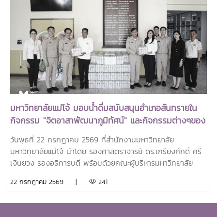
เก่าทุน SEARCA ผู้มีความสำเร็จโดดเด่นทางวิชาชีพ มีภาวะผู้นำ
และสร้างคุณูปการสำคัญต่อการพัฒนาการเกษตร ชนบท ชุมชน
และสังคมอย่างยั่งยืนรางวัล Outstanding SEARCA
Scholarship Alumni (OSSA) จัดตั้งขึ้นเพื่อเชิดชูเกียรติศิษย์
เก่าผู้ได้รับทุนการศึกษาระดับบัณฑิตศึกษาจาก SEARCA ซึ่งได้
นำองค์ความรู้ ประสบการณ์ และศักยภาพที่ได้รับจากการศึกษา
ไปสร้างคุณประโยชน์ต่อองค์กร ชุมชน ประเทศ และภูมิภาคเอเชีย
ตะวันออกเฉียงใต้ ตลอดจนเป็นแบบอย่างที่สะท้อนค่านิยมและ
ปรัชญาของ SEARCA ผ่านความสำเร็จในวิชาชีพ การบริการ
มหาวิทยาลัยแม่โจ้ มอบน้ำดื่มสนับสนุนอำเภอสันทรายใน
สาธารณะ และการอุทิศตนเพื่อส่วนรวมในปี 2026 การพิจารณา
กิจกรรม "จิตอาสาพัฒนาภูมิทัศน์" และกิจกรรมต่างๆของ
รางวัลครอบคลุมผลงานสำคัญ 4 ด้าน ได้แก่ การสอน
อำเภอสันทราย
(Teaching) การวิจัย (Research) การบริการสาธารณะและการ
วันพุธที่ 22 กรกฎาคม 2569 ที่สำนักงานมหาวิทยาลัย
พัฒนาชุมชน (Public Service and Community
มหาวิทยาลัยแม่โจ้ นำโดย รองศาสตราจารย์ ดร.เกรียงศักดิ์ ศรี
Development) และธุรกิจการเกษตรและการเป็นผู้ประกอบการ
เงินยวง รองอธิการบดี พร้อมด้วยคณะผู้บริหารมหาวิทยาลัย
(Agribusiness and Entrepreneurship) โดยให้ความสำคัญ
ร่วมมอบน้ำดื่มแก่ นายนพดล สุระสังวาลย์ นายอำเภอสันทราย
22 กรกฎาคม 2569 |
241
กับผลงานที่สามารถสร้างผลกระทบอย่างเป็นรูปธรรมต่อการ
จำนวน 100 แพ็ค เพื่อใช้ในกิจกรรม “จิตอาสาพัฒนาภูมิทัศน์
พัฒนาการเกษตรและชนบทอย่างยั่งยืน โดยในปีนี้ การมอบ
อำเภอสันทราย จังหวัดเชียงใหม่” ซึ่งจัดขึ้นเนื่องในโอกาสวัน
รางวัล OSSA Awards 2026 มีความสำคัญเป็นพิเศษ เนื่องจาก
สำคัญของชาติไทย เพื่อเฉลิมพระเกียรติพระบาทสมเด็จ