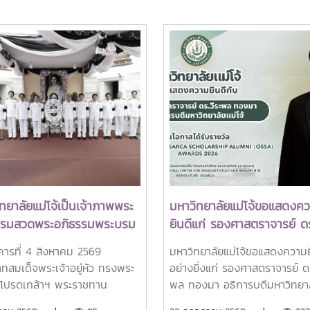
ทยาลัยแม่โจ้เป็นเจ้าภาพพระ
มหาวิทยาลัยแม่โจ้ขอแสดงค
ธรรมสวดพระอภิธรรมพระบรม
ยินดีแก่ รองศาสตราจารย์ ดร
ด็จพระนางเจ้าสิริกิติ์
พล ทองมา อธิการบดีมหาวิท
งคารที่ 4 สิงหาคม 2569
มหาวิทยาลัยแม่โจ้ขอแสดงความย
รมราชินีนาถ พระบรมราช
แม่โจ้ ในโอกาสได้รับรางวัล
ทสมเด็จพระเจ้าอยู่หัว ทรงพระ
อย่างยิ่งแก่ รองศาสตราจารย์ ดร
พันปีหลวง พร้อมเข้ากราบ
Outstanding SEARCA
โปรดเกล้าฯ พระราชทาน
พล ทองมา อธิการบดีมหาวิทยาล
บังคมพระศพ สมเด็จพระเจ้า
Scholarship Alumni (OSS
มราชานุญาตให้ รอง
โจ้ ในโอกาสได้รับการคัดเลือกให้เ