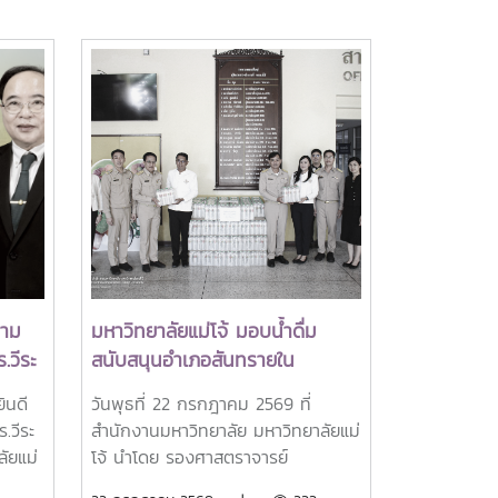
วาม
มหาวิทยาลัยแม่โจ้ มอบน้ำดื่ม
.วีระ
สนับสนุนอำเภอสันทรายใน
ยาลัย
กิจกรรม "จิตอาสาพัฒนาภูมิทัศน์"
ินดี
วันพุธที่ 22 กรกฎาคม 2569 ที่
และกิจกรรมต่างๆของอำเภอ
.วีระ
สำนักงานมหาวิทยาลัย มหาวิทยาลัยแม่
สันทราย
ัยแม่
โจ้ นำโดย รองศาสตราจารย์
A)
ป็นผู้
ดร.เกรียงศักดิ์ ศรีเงินยวง รอง