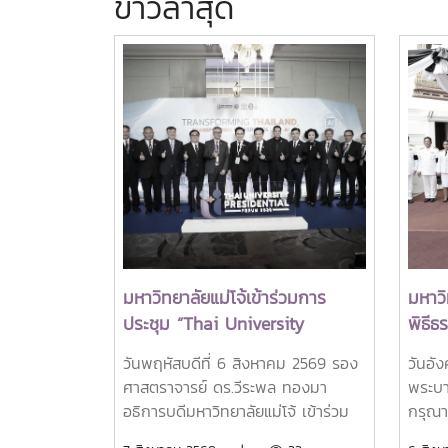
ข่าวล่าสุด
มหาวิทยาลัยแม่โจ้เข้าร่วมการ
มหาวิ
ประชุม “Thai University
พิธี
Presidential Forum 2026
ศพสมเ
วันพฤหัสบดีที่ 6 สิงหาคม 2569 รอง
วันอั
พระบ
ศาสตราจารย์ ดร.วีระพล ทองมา
พระบา
ชนนี
อธิการบดีมหาวิทยาลัยแม่โจ้ เข้าร่วม
กรุณา
ถวาย
การประชุมเข้าร่วมการประชุม Thai
พระบร