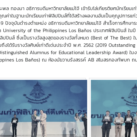
พล ทองมา อธิการบดีมหาวิทยาลัยแม่โจ้ เข้ารับโล่เกียรติยศนักเรียนเก่
งคุณค่าในฐานะนักเรียนเก่าฟิลิปปินส์ที่ได้สร้างผลงานอันเป็นคุณูป
ี่ 49 ปัจจุบันดำรงตำแหน่ง อธิการบดีมหาวิทยาลัยแม่โจ้ สำเร็จการศึ
 University of the Philippines Los Baños ประเทศฟิลิปปินส์ ในปี
ปินส์ ซึ่งเป็นรางวัลสูงสุดของรางวัลทั้งหมด (Best of The Best) ใ
งได้รับรางวัลศิษย์เก่าดีเด่นประจำปี พ.ศ. 2562 (2019 Outstanding
e Distinguished Alumnus for Educational Leadership Award) ใน
hilippines Los Baños) ณ ห้องมัฆวานรังสรรค์ AB สโมสรกองทัพบก 