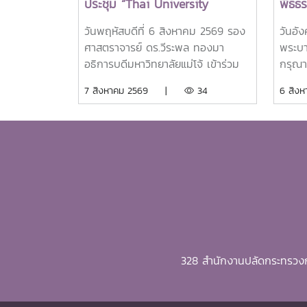
ประชุม “Thai University
พิธี
Presidential Forum 2026
ศพสมเ
วันพฤหัสบดีที่ 6 สิงหาคม 2569 รอง
วันอั
พระบ
ศาสตราจารย์ ดร.วีระพล ทองมา
พระบา
ชนนี
อธิการบดีมหาวิทยาลัยแม่โจ้ เข้าร่วม
กรุณา
ถวาย
การประชุมเข้าร่วมการประชุม Thai
พระบร
7 สิงหาคม 2569 |
34
6 สิ
ลูกเธ
University Presidents Forum
ศาสตร
ราเท
2026 ภายใตัหัวข้อ “พลิกโฉม
อธิกา
พัชร 
ประเทศไทย พลิกโฉมมหาวิทยาลัยกับ
ด้วย 
AI” โดยได้รับเกียรติจาก ศาสตราจารย์
สมาคม
ดร.ยศชนัน วงศ์สวัสดิ์ รองนายก
จำนวน
รัฐมนตรีและรัฐมนตรีว่าการกระทรวง
พิธี
การอุดมศึกษา วิทยาศาสตร์ วิจัยและ
สมเด็จ
นวัตกรรม เป็นประธานเปิดงาน ณ
ราชิน
โรงแรมเซ็นทารา แกรนด์ แอท
ณ พระ
เซ็นทรัลพลาซ่าลาดพร้าว กทม.สำหรับ
มหารา
328 สำนักงานปลัดกระทรวงก
การประชุม Thai University
พระศพ
Presidential Forum 2026 มี นาย
พัชรก
ดนุพร ปุณณกันต์ ผู้ช่วยรัฐมนตรี
หลวงร