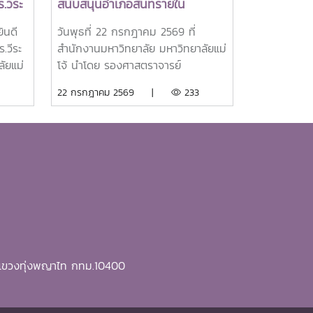
.วีระ
สนับสนุนอำเภอสันทรายใน
ยาลัย
กิจกรรม "จิตอาสาพัฒนาภูมิทัศน์"
ินดี
วันพุธที่ 22 กรกฎาคม 2569 ที่
และกิจกรรมต่างๆของอำเภอ
.วีระ
สำนักงานมหาวิทยาลัย มหาวิทยาลัยแม่
สันทราย
ัยแม่
โจ้ นำโดย รองศาสตราจารย์
A)
ป็นผู้
ดร.เกรียงศักดิ์ ศรีเงินยวง รอง
22 กรกฎาคม 2569 |
233
EARCA
อธิการบดี พร้อมด้วยคณะผู้บริหาร
มหาวิทยาลัย ร่วมมอบน้ำดื่มแก่ นาย
อเชีย
นพดล สุระสังวาลย์ นายอำเภอ
ศึกษา
สันทราย จำนวน 100 แพ็ค เพื่อใช้ใน
กิจกรรม “จิตอาสาพัฒนาภูมิทัศน์
Center
อำเภอสันทราย จังหวัดเชียงใหม่” ซึ่ง
earch
จัดขึ้นเนื่องในโอกาสวันสำคัญของชาติ
เป็น
ไทย เพื่อเฉลิมพระเกียรติพระบาท
มอบแก่
สมเด็จพระเจ้าอยู่หัว เนื่องในโอกาสวัน
ำเร็จ
เฉลิมพระชนมพรรษา 28 กรกฎาคม
ี แขวงทุ่งพญาไท กทม.10400
และ
2569 พร้อมทั้งสนับสนุนโครงการ
“ชาวเชียงใหม่ปลูกป่า รักษ์โลก เพิ่ม
 และ
พื้นที่สีเขียวสู่ชุมชน” แก่ผู้เข้าร่วม