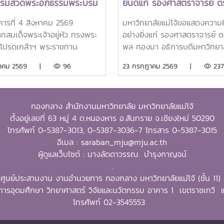
ธรรมสวดพระอภิธรรมพระบรม
ยินดีแก่ รองศาสตราจารย์ ดร
ด็จพระนางเจ้าสิริกิติ์
พล ทองมา อธิการบดีมหาวิท
งคารที่ 4 สิงหาคม 2569
มหาวิทยาลัยแม่โจ้ขอแสดงความย
รมราชินีนาถ พระบรมราช
แม่โจ้ ในโอกาสได้รับรางวัล
ทสมเด็จพระเจ้าอยู่หัว ทรงพระ
อย่างยิ่งแก่ รองศาสตราจารย์ ดร
พันปีหลวง พร้อมเข้ากราบ
Outstanding SEARCA
โปรดเกล้าฯ พระราชทาน
พล ทองมา อธิการบดีมหาวิทยาล
บังคมพระศพ สมเด็จพระเจ้า
Scholarship Alumni (OSS
มราชานุญาตให้ รอง
โจ้ ในโอกาสได้รับการคัดเลือกให้เ
งหาคม 2569 |
96
23 กรกฎาคม 2569 |
237
อ เจ้าฟ้าพัชรกิติยาภา นเรนทิ
Awards 2026
าจารย์ ดร.วีระพล ทองมา
ได้รับรางวัล Outstanding S
พยวดี กรมหลวงราชสาริณีสิริ
รบดีมหาวิทยาลัยแม่โจ้ พร้อม
Scholarship Alumni (OSSA)
มหาวัชรราชธิดา
คณะผู้บริหารมหาวิทยาลัย
Awards 2026 จากศูนย์ภูมิภาคเ
กองกลาง สำนักงานมหาวิทยาลัย มหาวิทยาลัยแม่โจ้
ศิษย์เก่า และบุคลากร รวม
ตะวันออกเฉียงใต้ว่าด้วยบัณฑิต
ตั้งอยู่เลขที่ 63 หมู่ 4 ต.หนองหาร อ.สันทราย จ.เชียงใหม่ 50290
 25 คน เป็นเจ้าภาพพระ
และการวิจัยด้านการเกษตร หรือ
โทรศัพท์ 0-5387-3013, 0-5387-3036-7 โทรสาร 0-5387-3015
ธรรมสวดพระอภิธรรมพระบรมศพ
Southeast Asian Regional 
อีเมล : saraban_mju@mju.ac.th
พระนางเจ้าสิริกิติ์ พระบรม
for Graduate Study and Res
ผู้ดูแลเว็บไซต์ : นางลัดดาวรรณ บำรุงกาญจน์
ีนาถ พระบรมราชชนนีพันปีหลวง
in Agriculture (SEARCA) นับ
.
ที่นั่งดุสิตมหาปราสาท พระบรม
รางวัลเกียรติยศระดับภูมิภาคที่
ศูนย์ประสานงาน งานอำนวยการ กองกลาง มหาวิทยาลัยแม่โจ้ (ชั้น 11)
ชวัง และเข้ากราบถวายบังคม
ศิษย์เก่าทุน SEARCA ผู้มีความส
ารอุดมศึกษา วิทยาศาสตร์ วิจัยและนวัตกรรม อาคาร 1 เขตราชเทว
สมเด็จพระเจ้าลูกเธอ เจ้าฟ้า
โดดเด่นทางวิชาชีพ มีภาวะผู้นำ 
โทรศัพท์ 02-3545553
ิติยาภา นเรนทิราเทพยวดี กรม
สร้างคุณูปการสำคัญต่อการ
าชสาริณีสิริพัชร มหาวัชรราช
พัฒนาการเกษตร ชนบท ชุมชน