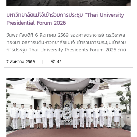
มหาวิทยาลัยแม่โจ้เข้าร่วมการประชุม “Thai University
Presidential Forum 2026
วันพฤหัสบดีที่ 6 สิงหาคม 2569 รองศาสตราจารย์ ดร.วีระพล
ทองมา อธิการบดีมหาวิทยาลัยแม่โจ้ เข้าร่วมการประชุมเข้าร่วม
การประชุม Thai University Presidents Forum 2026 ภาย
ใตัหัวข้อ “พลิกโฉมประเทศไทย พลิกโฉมมหาวิทยาลัยกับ AI” โดย
7 สิงหาคม 2569 |
42
ได้รับเกียรติจาก ศาสตราจารย์ ดร.ยศชนัน วงศ์สวัสดิ์ รองนายก
รัฐมนตรีและรัฐมนตรีว่าการกระทรวงการอุดมศึกษา
วิทยาศาสตร์ วิจัยและนวัตกรรม เป็นประธานเปิดงาน ณ โรงแรม
เซ็นทารา แกรนด์ แอท เซ็นทรัลพลาซ่าลาดพร้าว กทม.สำหรับ
การประชุม Thai University Presidential Forum 2026 มี
นายดนุพร ปุณณกันต์ ผู้ช่วยรัฐมนตรีประจำกระทรวง อว.
ทพญ.ศรีญาดา ปาลิมาพันธ์ ที่ปรึกษา รมว.อว. ศ.ดร.ศุภชัย
ปทุมนากุล ปลัดกระทรวง อว. ดร.พันธุ์เพิ่มศักดิ์ อารุณี รองปลัด
กระทรวง อว. นางศรินยา สาขากร ผู้ช่วยปลัดกระทรวง อว.
คณะผู้บริหารหน่วยงานในกระทรวง อว. Professor Tan Eng