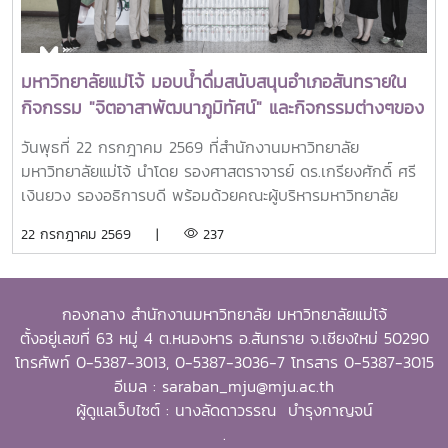
ไปสร้างคุณประโยชน์ต่อองค์กร ชุมชน ประเทศ และภูมิภาคเอเชีย
ตะวันออกเฉียงใต้ ตลอดจนเป็นแบบอย่างที่สะท้อนค่านิยมและ
ปรัชญาของ SEARCA ผ่านความสำเร็จในวิชาชีพ การบริการ
มหาวิทยาลัยแม่โจ้ มอบน้ำดื่มสนับสนุนอำเภอสันทรายใน
สาธารณะ และการอุทิศตนเพื่อส่วนรวมในปี 2026 การพิจารณา
กิจกรรม "จิตอาสาพัฒนาภูมิทัศน์" และกิจกรรมต่างๆของ
รางวัลครอบคลุมผลงานสำคัญ 4 ด้าน ได้แก่ การสอน
อำเภอสันทราย
(Teaching) การวิจัย (Research) การบริการสาธารณะและการ
วันพุธที่ 22 กรกฎาคม 2569 ที่สำนักงานมหาวิทยาลัย
พัฒนาชุมชน (Public Service and Community
มหาวิทยาลัยแม่โจ้ นำโดย รองศาสตราจารย์ ดร.เกรียงศักดิ์ ศรี
Development) และธุรกิจการเกษตรและการเป็นผู้ประกอบการ
เงินยวง รองอธิการบดี พร้อมด้วยคณะผู้บริหารมหาวิทยาลัย
(Agribusiness and Entrepreneurship) โดยให้ความสำคัญ
ร่วมมอบน้ำดื่มแก่ นายนพดล สุระสังวาลย์ นายอำเภอสันทราย
22 กรกฎาคม 2569 |
237
กับผลงานที่สามารถสร้างผลกระทบอย่างเป็นรูปธรรมต่อการ
จำนวน 100 แพ็ค เพื่อใช้ในกิจกรรม “จิตอาสาพัฒนาภูมิทัศน์
พัฒนาการเกษตรและชนบทอย่างยั่งยืน โดยในปีนี้ การมอบ
อำเภอสันทราย จังหวัดเชียงใหม่” ซึ่งจัดขึ้นเนื่องในโอกาสวัน
รางวัล OSSA Awards 2026 มีความสำคัญเป็นพิเศษ เนื่องจาก
สำคัญของชาติไทย เพื่อเฉลิมพระเกียรติพระบาทสมเด็จ
จัดขึ้นในวาระเฉลิมฉลอง ครบรอบ 60 ปีของ SEARCA ซึ่งเป็น
กองกลาง สำนักงานมหาวิทยาลัย มหาวิทยาลัยแม่โจ้
พระเจ้าอยู่หัว เนื่องในโอกาสวันเฉลิมพระชนมพรรษา 28
องค์กรระดับภูมิภาคภายใต้ the Southeast Asian Ministers
ตั้งอยู่เลขที่ 63 หมู่ 4 ต.หนองหาร อ.สันทราย จ.เชียงใหม่ 50290
กรกฎาคม 2569 พร้อมทั้งสนับสนุนโครงการ “ชาวเชียงใหม่ปลูก
of Education (SEAMEO) และมีบทบาทสำคัญในการพัฒนา
โทรศัพท์ 0-5387-3013, 0-5387-3036-7 โทรสาร 0-5387-3015
ป่า รักษ์โลก เพิ่มพื้นที่สีเขียวสู่ชุมชน” แก่ผู้เข้าร่วมกิจกรรมและ
ศักยภาพบุคลากร ส่งเสริมการศึกษาและการวิจัย ตลอดจนสร้าง
อีเมล : saraban_mju@mju.ac.th
ประชาชนที่มาใช้บริการ
เครือข่ายความร่วมมือเพื่อการพัฒนาการเกษตรและชนบทใน
ผู้ดูแลเว็บไซต์ : นางลัดดาวรรณ บำรุงกาญจน์
ภูมิภาคเอเชียตะวันออกเฉียงใต้มาอย่างต่อเนื่องจากศิษย์เก่าทุน
.