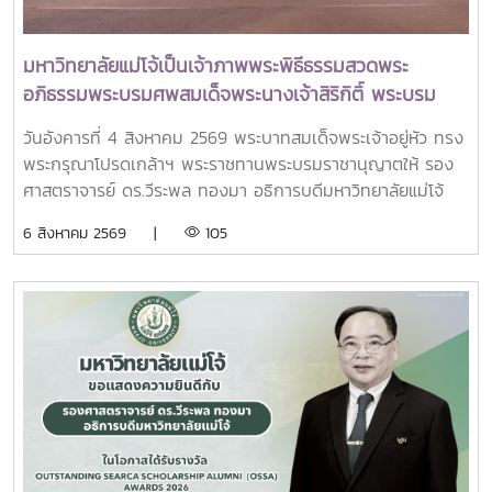
Chye, President, National University of Singapore
Professor Yang Bin , Vice Chancellor, Tsinghua
University Council Professor Tan Eng Chye อธิการบดี
มหาวิทยาลัยแม่โจ้เป็นเจ้าภาพพระพิธีธรรมสวดพระ
มหาวิทยาลัยแห่งชาติสิงคโปร์ Professor Yang Bin รองประธาน
อภิธรรมพระบรมศพสมเด็จพระนางเจ้าสิริกิติ์ พระบรม
สภามหาวิทยาลัยชิงหวา ตลอดจนประธานที่ประชุมอธิการบดี ทั้ง
ราชินีนาถ พระบรมราชชนนีพันปีหลวง พร้อมเข้ากราบ
4 แห่ง ได้แก่ ที่ประชุมอธิการบดีแห่งประเทศไทย (ทปอ.) ที่ประชุม
วันอังคารที่ 4 สิงหาคม 2569 พระบาทสมเด็จพระเจ้าอยู่หัว ทรง
ถวายบังคมพระศพ สมเด็จพระเจ้าลูกเธอ เจ้าฟ้าพัชรกิติยา
อธิการบดีมหาวิทยาลัยราชภัฏ (ทปอ.มรภ.) ที่ประชุมอธิการบดี
พระกรุณาโปรดเกล้าฯ พระราชทานพระบรมราชานุญาตให้ รอง
ภา นเรนทิราเทพยวดี กรมหลวงราชสาริณีสิริพัชร มหา
มหาวิทยาลัยเทคโนโลยีราชมงคล (ทปอ.มทร.) สมาคมสถาบัน
ศาสตราจารย์ ดร.วีระพล ทองมา อธิการบดีมหาวิทยาลัยแม่โจ้
วัชรราชธิดา
อุดมศึกษาเอกชนแห่งประเทศไทย (สสอท.)ภายในงานยังมีการ
พร้อมด้วย คณะผู้บริหารมหาวิทยาลัย สมาคมศิษย์เก่า และ
6 สิงหาคม 2569 |
105
แลกเปลี่ยนประสบการณ์ด้าน Reinventing University ผ่าน
บุคลากร รวมจำนวน 25 คน เป็นเจ้าภาพพระพิธีธรรมสวดพระ
ปาฐกถาจากวิทยากรต่างประเทศ การเสวนาเชิงยุทธศาสตร์ของ
อภิธรรมพระบรมศพสมเด็จพระนางเจ้าสิริกิติ์ พระบรมราชินีนาถ
ผู้นำเครือข่ายอุดมศึกษา การนำเสนอกรณีศึกษาการประยุกต์ใช้
พระบรมราชชนนีพันปีหลวง ณ พระที่นั่งดุสิตมหาปราสาท
AI และนวัตกรรมจากภาคเอกชน รวมถึงกิจกรรม Forum-to-
พระบรมมหาราชวัง และเข้ากราบถวายบังคมพระศพสมเด็จ
Action เพื่อร่วมกำหนดข้อเสนอเชิงนโยบายและแผนปฏิบัติการใน
พระเจ้าลูกเธอ เจ้าฟ้าพัชรกิติยาภา นเรนทิราเทพยวดี กรมหลวง
การขับเคลื่อนมหาวิทยาลัยไทยในอนาคตการเข้าร่วมประชุมในครั้ง
ราชสาริณีสิริพัชร มหาวัชรราชธิดา ณ พระที่นั่งพิมานรัตยา
นี้มหาวิทยาลัยแม่โจ้ติดตามทิศทางการเปลี่ยนแปลงของการ
พระบรมมหาราชวังการเข้าร่วมพิธีในครั้งนี้ นับเป็นพระ
อุดมศึกษาไทย พร้อมแลกเปลี่ยนองค์ความรู้และสร้างความร่วม
มหากรุณาธิคุณล้นเกล้าล้นกระหม่อมแก่คณะผู้บริหาร
มือกับเครือข่ายสถาบันอุดมศึกษาทั่วประเทศ เพื่อร่วมกันพัฒนา
มหาวิทยาลัย สมาคมศิษย์เก่า และบุคลากร มหาวิทยาลัยแม่โจ้ที่ได้
มหาวิทยาลัยไทยให้ก้าวทันการเปลี่ยนแปลงของโลกยุคดิจิทัล และ
ร่วมแสดงความจงรักภักดี ถวายความอาลัยและน้อมรำลึกในพระ