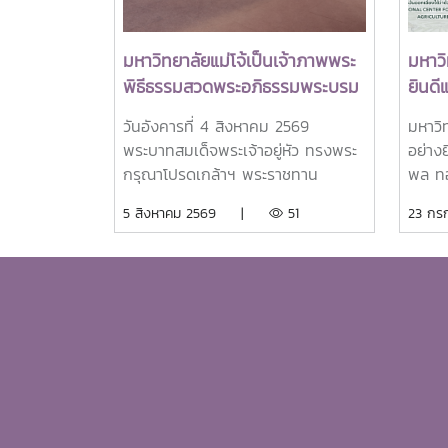
มหาวิทยาลัยแม่โจ้เป็นเจ้าภาพพระ
มหาว
พิธีธรรมสวดพระอภิธรรมพระบรม
ยินดี
ศพสมเด็จพระนางเจ้าสิริกิติ์
พล ท
วันอังคารที่ 4 สิงหาคม 2569
มหาวิ
พระบรมราชินีนาถ พระบรมราช
แม่โจ
พระบาทสมเด็จพระเจ้าอยู่หัว ทรงพระ
อย่าง
ชนนีพันปีหลวง พร้อมเข้ากราบ
Outs
กรุณาโปรดเกล้าฯ พระราชทาน
พล ทอ
ถวายบังคมพระศพ สมเด็จพระเจ้า
Scho
พระบรมราชานุญาตให้ รอง
โจ้ ใน
5 สิงหาคม 2569 |
51
23 ก
ลูกเธอ เจ้าฟ้าพัชรกิติยาภา นเรนทิ
Awar
ศาสตราจารย์ ดร.วีระพล ทองมา
ได้รั
ราเทพยวดี กรมหลวงราชสาริณีสิริ
อธิการบดีมหาวิทยาลัยแม่โจ้ พร้อม
Schol
พัชร มหาวัชรราชธิดา
ด้วย คณะผู้บริหารมหาวิทยาลัย
Award
สมาคมศิษย์เก่า และบุคลากร รวม
ตะวัน
จำนวน 25 คน เป็นเจ้าภาพพระ
และกา
พิธีธรรมสวดพระอภิธรรมพระบรมศพ
South
สมเด็จพระนางเจ้าสิริกิติ์ พระบรม
for G
ราชินีนาถ พระบรมราชชนนีพันปีหลวง
in Ag
ณ พระที่นั่งดุสิตมหาปราสาท พระบรม
รางวัล
มหาราชวัง และเข้ากราบถวายบังคม
ศิษย์