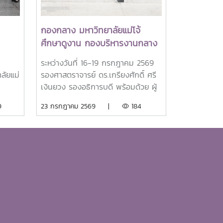
กองกลาง มหาวิทยาลัยแม่โจ้
ศึกษาดูงาน กองบริหารงานกลาง
ัศน์"
มหาวิทยาลัยขอนแก่น แลกเปลี่ยน
ระหว่างวันที่ 16-19 กรกฎาคม 2569
องค์ความรู้ด้าน AI เพื่อยกระดับ
ลัยแม่
รองศาสตราจารย์ ดร.เกรียงศักดิ์ ศรี
การบริหารจัดการองค์กรสมัยใหม่
เงินยวง รองอธิการบดี พร้อมด้วย ผู้
และแลกเปลี่ยนเรียนรู้ด้านการ
ช่วยศาสตราจารย์ วา่ที่ รอ.ดร.จิระชัย
9
23 กรกฎาคม 2569 |
184
ประยุกต์ใช้ AI ในการปฎิบัติงาน
าร
ยมเกิด ผู้ช่วยอธิการบดี , นางพัชรี คำ
 นาย
รินทร์ ผู้อำนวยการกองกลาง , หัวหน้า
งาน และบุคลากรกองกลางเข้า
ช้ใน
โครงการการศึกษาดูงานและพัฒนา
น์
องค์ความรู้ด้านปัญญาประดิษฐ์
 ซึ่ง
(Artificial Intelligence : AI) เพื่อยก
องชาติ
ระดับการบริหารจัดการองค์กรสมัยใหม่
ท
และแลกเปลี่ยนเรียนรู้ด้านการประยุกต์
กาสวัน
ใช้ AI ในการปฎิบัติงาน ณ กอง
าคม
บริหารงานกลาง สำนักงานอธิการบดี