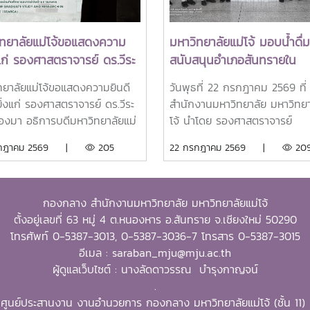
ิทยาลัยแม่โจ้ขอแสดงความ
มหาวิทยาลัยแม่โจ้ มอบน้ำดื่ม
แก่ รองศาสตราจารย์ ดร.วีระ
สนับสนุนอำเภอสันทรายใน
องมา อธิการบดีมหาวิทยาลัย
กิจกรรม "จิตอาสาพัฒนาภูมิท
ทยาลัยแม่โจ้ขอแสดงความยินดี
วันพุธที่ 22 กรกฎาคม 2569 ที่
้ ในโอกาสได้รับรางวัล
และกิจกรรมต่างๆของอำเภอ
ยิ่งแก่ รองศาสตราจารย์ ดร.วีระ
สำนักงานมหาวิทยาลัย มหาวิทยา
tanding SEARCA
สันทราย
งมา อธิการบดีมหาวิทยาลัยแม่
โจ้ นำโดย รองศาสตราจารย์
larship Alumni (OSSA)
โอกาสได้รับการคัดเลือกให้เป็นผู้
ดร.เกรียงศักดิ์ ศรีเงินยวง รอง
รกฎาคม 2569 |
205
22 กรกฎาคม 2569 |
20
ds 2026
บรางวัล Outstanding SEARCA
อธิการบดี พร้อมด้วยคณะผู้บริห
arship Alumni (OSSA)
มหาวิทยาลัย ร่วมมอบน้ำดื่มแก่
s 2026 จากศูนย์ภูมิภาคเอเชีย
นพดล สุระสังวาลย์ นายอำเภอ
กองกลาง สำนักงานมหาวิทยาลัย มหาวิทยาลัยแม่โจ้
ออกเฉียงใต้ว่าด้วยบัณฑิตศึกษา
สันทราย จำนวน 100 แพ็ค เพื่อใ
ตั้งอยู่เลขที่ 63 หมู่ 4 ต.หนองหาร อ.สันทราย จ.เชียงใหม่ 50290
รวิจัยด้านการเกษตร หรือ
กิจกรรม “จิตอาสาพัฒนาภูมิทัศ
โทรศัพท์ 0-5387-3013, 0-5387-3036-7 โทรสาร 0-5387-3015
east Asian Regional Center
อำเภอสันทราย จังหวัดเชียงใหม่”
อีเมล : saraban_mju@mju.ac.th
raduate Study and Research
จัดขึ้นเนื่องในโอกาสวันสำคัญข
ผู้ดูแลเว็บไซต์ : นางลัดดาวรรณ บำรุงกาญจน์
riculture (SEARCA) นับเป็น
ไทย เพื่อเฉลิมพระเกียรติพระบา
.
เกียรติยศระดับภูมิภาคที่มอบแก่
สมเด็จพระเจ้าอยู่หัว เนื่องในโอ
ศูนย์ประสานงาน งานอำนวยการ กองกลาง มหาวิทยาลัยแม่โจ้ (ชั้น 11)
เก่าทุน SEARCA ผู้มีความสำเร็จ
เฉลิมพระชนมพรรษา 28 กรกฎ