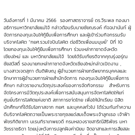
วันอังคารที่ 1 มีนาคม 2566 รองศาสตราจารย์ ดร.วีระพล ทองมา
อธิการมหาวิทยาลัยแม่โจ้ กล่าวต้อนรับนายชัยณรงค์ กัจฉปานันท์ ผู้
จัดการกองทุนเงินให้กู้ยืมเพื่อการศึกษา และผู้เข้าร่วม
กิจกรรมรับ
บริจาคโลหิต “กยศ.รวมใจปันโลหิต ต่อชีวิตเพื่อนมนุษย์” ปีที่ 10
โ
ดยกองทุนเงินให้กู้ยืมเพื่อการศึกษา ร่วม
เหล่ากาชาดจังหวัด
เชียงใหม่ และ มหาวิทยาลัยแม่โจ้ โดยได้รับเกียรติจากคุณรุ่งอรุ่ณ
ชัยสวัสดิ์ รองนายกเหล่ากาชาดจังหวัดเชียงใหม่กล่าวเปิดงาน ,
นางสาวเจตสุภา ตันติพิษณุ ผู้อำนวยการฝ่ายทรัพยากรบุคคลและ
รักษาการผู้อำนวยการฝ่ายสำนักจัดการ
กองทุนเงินให้กู้ยืมเพื่อการ
ศึกษา กล่าวรายงานวัตถุประสงค์ของการจัดกิจกรรม
สำหรับการ
จัดโครงการมีวัตถุประสงค์เพื่อการสนับสนุนการจัดหาโลหิตให้แก่
ศูนย์บริการโลหิตแห่งชาติ สภาการชา่ดไทย เพื่อให้นักเรียน นิสิต
นักศึกษาที่ได้รับโอกาสจาก กยศ. และบุคคลทั่วไป ได้ร่วมกันทำความ
ดีบริจาคโลหิตถวายเป็นพระราชกุซลแด่สมเด็จพระเจ้าลูกเธอ เจ้าฟ้า
พัชรกิติยาภา นเรนทิราเทพยวดี กรมหลวงราชสาริณีสิริพัชร มหา
วัชรราชธิดา โดยมุ่งหวังการปลูกฝังค่านิยม จิตอาสาและการเสียสละ