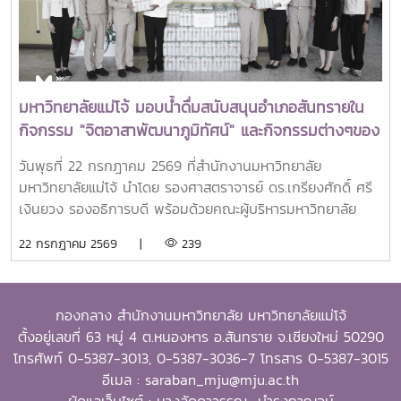
เก่าผู้ได้รับทุนการศึกษาระดับบัณฑิตศึกษาจาก SEARCA ซึ่งได้
นำองค์ความรู้ ประสบการณ์ และศักยภาพที่ได้รับจากการศึกษา
ไปสร้างคุณประโยชน์ต่อองค์กร ชุมชน ประเทศ และภูมิภาคเอเชีย
ตะวันออกเฉียงใต้ ตลอดจนเป็นแบบอย่างที่สะท้อนค่านิยมและ
ปรัชญาของ SEARCA ผ่านความสำเร็จในวิชาชีพ การบริการ
มหาวิทยาลัยแม่โจ้ มอบน้ำดื่มสนับสนุนอำเภอสันทรายใน
สาธารณะ และการอุทิศตนเพื่อส่วนรวมในปี 2026 การพิจารณา
กิจกรรม "จิตอาสาพัฒนาภูมิทัศน์" และกิจกรรมต่างๆของ
รางวัลครอบคลุมผลงานสำคัญ 4 ด้าน ได้แก่ การสอน
อำเภอสันทราย
(Teaching) การวิจัย (Research) การบริการสาธารณะและการ
วันพุธที่ 22 กรกฎาคม 2569 ที่สำนักงานมหาวิทยาลัย
พัฒนาชุมชน (Public Service and Community
มหาวิทยาลัยแม่โจ้ นำโดย รองศาสตราจารย์ ดร.เกรียงศักดิ์ ศรี
Development) และธุรกิจการเกษตรและการเป็นผู้ประกอบการ
เงินยวง รองอธิการบดี พร้อมด้วยคณะผู้บริหารมหาวิทยาลัย
(Agribusiness and Entrepreneurship) โดยให้ความสำคัญ
ร่วมมอบน้ำดื่มแก่ นายนพดล สุระสังวาลย์ นายอำเภอสันทราย
22 กรกฎาคม 2569 |
239
กับผลงานที่สามารถสร้างผลกระทบอย่างเป็นรูปธรรมต่อการ
จำนวน 100 แพ็ค เพื่อใช้ในกิจกรรม “จิตอาสาพัฒนาภูมิทัศน์
พัฒนาการเกษตรและชนบทอย่างยั่งยืน โดยในปีนี้ การมอบ
อำเภอสันทราย จังหวัดเชียงใหม่” ซึ่งจัดขึ้นเนื่องในโอกาสวัน
รางวัล OSSA Awards 2026 มีความสำคัญเป็นพิเศษ เนื่องจาก
สำคัญของชาติไทย เพื่อเฉลิมพระเกียรติพระบาทสมเด็จ
จัดขึ้นในวาระเฉลิมฉลอง ครบรอบ 60 ปีของ SEARCA ซึ่งเป็น
กองกลาง สำนักงานมหาวิทยาลัย มหาวิทยาลัยแม่โจ้
พระเจ้าอยู่หัว เนื่องในโอกาสวันเฉลิมพระชนมพรรษา 28
องค์กรระดับภูมิภาคภายใต้ the Southeast Asian Ministers
ตั้งอยู่เลขที่ 63 หมู่ 4 ต.หนองหาร อ.สันทราย จ.เชียงใหม่ 50290
กรกฎาคม 2569 พร้อมทั้งสนับสนุนโครงการ “ชาวเชียงใหม่ปลูก
of Education (SEAMEO) และมีบทบาทสำคัญในการพัฒนา
โทรศัพท์ 0-5387-3013, 0-5387-3036-7 โทรสาร 0-5387-3015
ป่า รักษ์โลก เพิ่มพื้นที่สีเขียวสู่ชุมชน” แก่ผู้เข้าร่วมกิจกรรมและ
ศักยภาพบุคลากร ส่งเสริมการศึกษาและการวิจัย ตลอดจนสร้าง
อีเมล : saraban_mju@mju.ac.th
ประชาชนที่มาใช้บริการ
เครือข่ายความร่วมมือเพื่อการพัฒนาการเกษตรและชนบทใน
ผู้ดูแลเว็บไซต์ : นางลัดดาวรรณ บำรุงกาญจน์