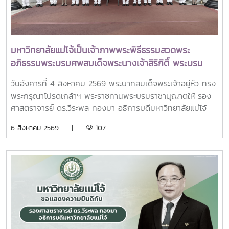
คณะผู้บริหารหน่วยงานในกระทรวง อว. Professor Tan Eng
Chye, President, National University of Singapore
Professor Yang Bin , Vice Chancellor, Tsinghua
University Council Professor Tan Eng Chye อธิการบดี
มหาวิทยาลัยแม่โจ้เป็นเจ้าภาพพระพิธีธรรมสวดพระ
มหาวิทยาลัยแห่งชาติสิงคโปร์ Professor Yang Bin รองประธาน
อภิธรรมพระบรมศพสมเด็จพระนางเจ้าสิริกิติ์ พระบรม
สภามหาวิทยาลัยชิงหวา ตลอดจนประธานที่ประชุมอธิการบดี ทั้ง
ราชินีนาถ พระบรมราชชนนีพันปีหลวง พร้อมเข้ากราบ
4 แห่ง ได้แก่ ที่ประชุมอธิการบดีแห่งประเทศไทย (ทปอ.) ที่ประชุม
วันอังคารที่ 4 สิงหาคม 2569 พระบาทสมเด็จพระเจ้าอยู่หัว ทรง
ถวายบังคมพระศพ สมเด็จพระเจ้าลูกเธอ เจ้าฟ้าพัชรกิติยา
อธิการบดีมหาวิทยาลัยราชภัฏ (ทปอ.มรภ.) ที่ประชุมอธิการบดี
พระกรุณาโปรดเกล้าฯ พระราชทานพระบรมราชานุญาตให้ รอง
ภา นเรนทิราเทพยวดี กรมหลวงราชสาริณีสิริพัชร มหา
มหาวิทยาลัยเทคโนโลยีราชมงคล (ทปอ.มทร.) สมาคมสถาบัน
ศาสตราจารย์ ดร.วีระพล ทองมา อธิการบดีมหาวิทยาลัยแม่โจ้
วัชรราชธิดา
อุดมศึกษาเอกชนแห่งประเทศไทย (สสอท.)ภายในงานยังมีการ
พร้อมด้วย คณะผู้บริหารมหาวิทยาลัย สมาคมศิษย์เก่า และ
6 สิงหาคม 2569 |
107
แลกเปลี่ยนประสบการณ์ด้าน Reinventing University ผ่าน
บุคลากร รวมจำนวน 25 คน เป็นเจ้าภาพพระพิธีธรรมสวดพระ
ปาฐกถาจากวิทยากรต่างประเทศ การเสวนาเชิงยุทธศาสตร์ของ
อภิธรรมพระบรมศพสมเด็จพระนางเจ้าสิริกิติ์ พระบรมราชินีนาถ
ผู้นำเครือข่ายอุดมศึกษา การนำเสนอกรณีศึกษาการประยุกต์ใช้
พระบรมราชชนนีพันปีหลวง ณ พระที่นั่งดุสิตมหาปราสาท
AI และนวัตกรรมจากภาคเอกชน รวมถึงกิจกรรม Forum-to-
พระบรมมหาราชวัง และเข้ากราบถวายบังคมพระศพสมเด็จ
Action เพื่อร่วมกำหนดข้อเสนอเชิงนโยบายและแผนปฏิบัติการใน
พระเจ้าลูกเธอ เจ้าฟ้าพัชรกิติยาภา นเรนทิราเทพยวดี กรมหลวง
การขับเคลื่อนมหาวิทยาลัยไทยในอนาคตการเข้าร่วมประชุมในครั้ง
ราชสาริณีสิริพัชร มหาวัชรราชธิดา ณ พระที่นั่งพิมานรัตยา
นี้มหาวิทยาลัยแม่โจ้ติดตามทิศทางการเปลี่ยนแปลงของการ
พระบรมมหาราชวังการเข้าร่วมพิธีในครั้งนี้ นับเป็นพระ
อุดมศึกษาไทย พร้อมแลกเปลี่ยนองค์ความรู้และสร้างความร่วม
มหากรุณาธิคุณล้นเกล้าล้นกระหม่อมแก่คณะผู้บริหาร
มือกับเครือข่ายสถาบันอุดมศึกษาทั่วประเทศ เพื่อร่วมกันพัฒนา