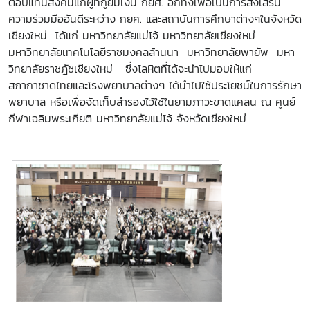
ตอบแทนสังคมแก่ผู้ที่กู้ยืมเงิน กยศ. อีกทั่งเพื่อเป็นการส่งเสริม
ความร่วมมืออันดีระหว่าง กยศ. และสถาบันการศึกษาต่างๆในจังหวัด
เชียงใหม่ ได้แก่ มหาวิทยาลัยแม่โจ้ มหาวิทยาลัยเชียงใหม่
มหาวิทยาลัยเทคโนโลยีราชมงคลล้านนา มหาวิทยาลัยพายัพ มหา
วิทยาลัยราชฎัชเชียงใหม่
ซึ่งโลหิตที่ได้จะนำไปมอบให้แก่
สภากาชาดไทยและโรงพยาบาลต่างๆ ได้นำไปใช้ประโยชน์ในการรักษา
พยาบาล หรือเพื่อจัดเก็บสำรองไว้ใช้ในยามภาวะขาดแคลน ณ ศูนย์
กีฬาเฉลิมพระเกียติ มหาวิทยาลัยแม่โจ้ จังหวัดเชียงใหม่