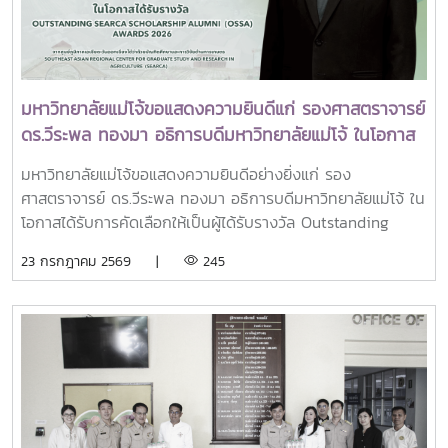
มหาวิทยาลัย สมาคมศิษย์เก่า และบุคลากร มหาวิทยาลัยแม่โจ้ที่ได้
มหาวิทยาลัยไทยให้ก้าวทันการเปลี่ยนแปลงของโลกยุคดิจิทัล และ
ร่วมแสดงความจงรักภักดี ถวายความอาลัยและน้อมรำลึกในพระ
ยกระดับศักยภาพด้านการศึกษา วิจัย และนวัตกรรมอย่างยั่งยืน
มหากรุณาธิคุณอย่างหาที่สุดมิได้
มหาวิทยาลัยแม่โจ้ขอแสดงความยินดีแก่ รองศาสตราจารย์
ดร.วีระพล ทองมา อธิการบดีมหาวิทยาลัยแม่โจ้ ในโอกาส
ได้รับรางวัล Outstanding SEARCA Scholarship
มหาวิทยาลัยแม่โจ้ขอแสดงความยินดีอย่างยิ่งแก่ รอง
Alumni (OSSA) Awards 2026
ศาสตราจารย์ ดร.วีระพล ทองมา อธิการบดีมหาวิทยาลัยแม่โจ้ ใน
โอกาสได้รับการคัดเลือกให้เป็นผู้ได้รับรางวัล Outstanding
SEARCA Scholarship Alumni (OSSA) Awards 2026 จาก
23 กรกฎาคม 2569 |
245
ศูนย์ภูมิภาคเอเชียตะวันออกเฉียงใต้ว่าด้วยบัณฑิตศึกษาและการ
วิจัยด้านการเกษตร หรือ Southeast Asian Regional Center
for Graduate Study and Research in Agriculture
(SEARCA) นับเป็นรางวัลเกียรติยศระดับภูมิภาคที่มอบแก่ศิษย์
เก่าทุน SEARCA ผู้มีความสำเร็จโดดเด่นทางวิชาชีพ มีภาวะผู้นำ
และสร้างคุณูปการสำคัญต่อการพัฒนาการเกษตร ชนบท ชุมชน
และสังคมอย่างยั่งยืนรางวัล Outstanding SEARCA
Scholarship Alumni (OSSA) จัดตั้งขึ้นเพื่อเชิดชูเกียรติศิษย์