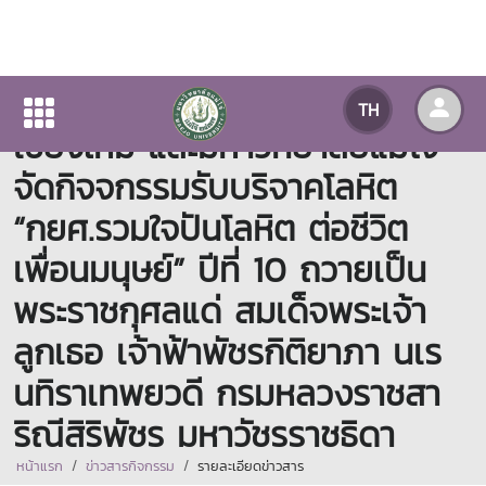
กยศ. ร่วมกับ เหล่ากาชาดจังหวัด
TH
เชียงใหม่ และมหาวิทยาลัยแม่โจ้
จัดกิจจกรรมรับบริจาคโลหิต
“กยศ.รวมใจปันโลหิต ต่อชีวิต
เพื่อนมนุษย์” ปีที่ 10 ถวายเป็น
พระราชกุศลแด่ สมเด็จพระเจ้า
ลูกเธอ เจ้าฟ้าพัชรกิติยาภา นเร
นทิราเทพยวดี กรมหลวงราชสา
ริณีสิริพัชร มหาวัชรราชธิดา
หน้าแรก
ข่าวสารกิจกรรม
รายละเอียดข่าวสาร