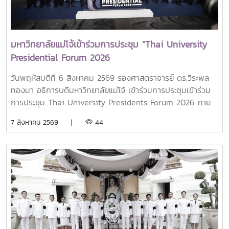
มหาวิทยาลัยแม่โจ้เข้าร่วมการประชุม “Thai University
Presidential Forum 2026
วันพฤหัสบดีที่ 6 สิงหาคม 2569 รองศาสตราจารย์ ดร.วีระพล
ทองมา อธิการบดีมหาวิทยาลัยแม่โจ้ เข้าร่วมการประชุมเข้าร่วม
การประชุม Thai University Presidents Forum 2026 ภาย
ใตัหัวข้อ “พลิกโฉมประเทศไทย พลิกโฉมมหาวิทยาลัยกับ AI” โดย
7 สิงหาคม 2569 |
44
ได้รับเกียรติจาก ศาสตราจารย์ ดร.ยศชนัน วงศ์สวัสดิ์ รองนายก
รัฐมนตรีและรัฐมนตรีว่าการกระทรวงการอุดมศึกษา
วิทยาศาสตร์ วิจัยและนวัตกรรม เป็นประธานเปิดงาน ณ โรงแรม
เซ็นทารา แกรนด์ แอท เซ็นทรัลพลาซ่าลาดพร้าว กทม.สำหรับ
การประชุม Thai University Presidential Forum 2026 มี
นายดนุพร ปุณณกันต์ ผู้ช่วยรัฐมนตรีประจำกระทรวง อว.
ทพญ.ศรีญาดา ปาลิมาพันธ์ ที่ปรึกษา รมว.อว. ศ.ดร.ศุภชัย
ปทุมนากุล ปลัดกระทรวง อว. ดร.พันธุ์เพิ่มศักดิ์ อารุณี รองปลัด
กระทรวง อว. นางศรินยา สาขากร ผู้ช่วยปลัดกระทรวง อว.