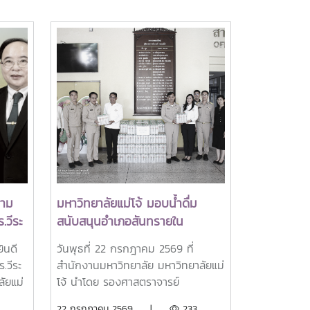
วาม
มหาวิทยาลัยแม่โจ้ มอบน้ำดื่ม
.วีระ
สนับสนุนอำเภอสันทรายใน
ยาลัย
กิจกรรม "จิตอาสาพัฒนาภูมิทัศน์"
ินดี
วันพุธที่ 22 กรกฎาคม 2569 ที่
และกิจกรรมต่างๆของอำเภอ
.วีระ
สำนักงานมหาวิทยาลัย มหาวิทยาลัยแม่
สันทราย
ัยแม่
โจ้ นำโดย รองศาสตราจารย์
A)
ป็นผู้
ดร.เกรียงศักดิ์ ศรีเงินยวง รอง
22 กรกฎาคม 2569 |
233