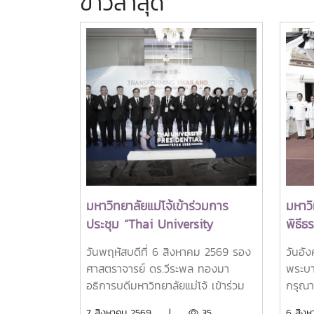
ข่าวล่าสุด
มหาวิทยาลัยแม่โจ้เข้าร่วมการ
มหาวิ
ประชุม “Thai University
พิธี
Presidential Forum 2026
ศพสมเ
วันพฤหัสบดีที่ 6 สิงหาคม 2569 รอง
วันอั
พระบ
ศาสตราจารย์ ดร.วีระพล ทองมา
พระบา
ชนนี
อธิการบดีมหาวิทยาลัยแม่โจ้ เข้าร่วม
กรุณา
ถวาย
การประชุมเข้าร่วมการประชุม Thai
พระบร
7 สิงหาคม 2569 |
35
6 สิ