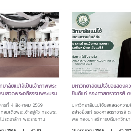
ทยาลัยแม่โจ้เป็นเจ้าภาพพระ
มหาวิทยาลัยแม่โจ้ขอแสดงค
ธรรมสวดพระอภิธรรมพระบรม
ยินดีแก่ รองศาสตราจารย์ ดร
ด็จพระนางเจ้าสิริกิติ์
พล ทองมา อธิการบดีมหาวิท
งคารที่ 4 สิงหาคม 2569
มหาวิทยาลัยแม่โจ้ขอแสดงความย
รมราชินีนาถ พระบรมราช
แม่โจ้ ในโอกาสได้รับรางวัล
ทสมเด็จพระเจ้าอยู่หัว ทรงพระ
อย่างยิ่งแก่ รองศาสตราจารย์ ดร
พันปีหลวง พร้อมเข้ากราบ
Outstanding SEARCA
โปรดเกล้าฯ พระราชทาน
พล ทองมา อธิการบดีมหาวิทยาล
บังคมพระศพ สมเด็จพระเจ้า
Scholarship Alumni (OSS
มราชานุญาตให้ รอง
โจ้ ในโอกาสได้รับการคัดเลือกให้เ
งหาคม 2569 |
97
23 กรกฎาคม 2569 |
237