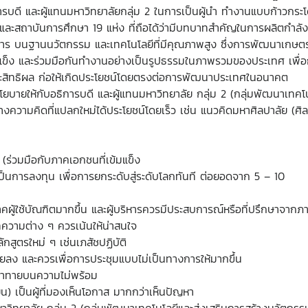
รบดี และผู้แทนมหาวิทยาลัยกลุ่ม 2 ในการเป็นผู้นำ ทำงานแบบก้าวกร
ยและสถาบันการศึกษา 19 แห่ง ที่ถือได้ว่ามีบทบาทสำคัญในการผลิตกำล
าร บนฐานนวัตกรรม และเทคโนโลยีที่มีคุณภาพสูง ซึ่งการพัฒนาเกษ
แข็ง และร่วมมือกันทำงานอย่างเป็นรูปธรรมในภาพรวมของประเทศ เพื่อ
ระสิทธิผล ก่อให้เกิดประโยชน์โดยตรงต่อการพัฒนาประเทศในอนาคต
ยบายให้กับอธิการบดี และผู้แทนมหาวิทยาลัย กลุ่ม 2 (กลุ่มพัฒนาเทคโน
้นำทางความคิดที่แปลกใหม่ได้ประโยชน์โดยเร็ว เช่น แนวคิดมหาศิลปาลัย (ศิ
 (ร่วมมือกับภาคเอกชนที่เข้มแข็ง
็นการลงทุน เพื่อการยกระดับสู่ระดับโลกทันที ต่อยอดจาก 5 – 10
าคผู้ใช้บัณฑิตมากขึ้น และผู้บริหารควรมีประสบการณ์หรือที่ปรึกษาจากภา
ทความต่าง ๆ ควรเน้นให้น่าสนใจ
ักสูตรใหม่ ๆ เช่นเภสัชปฏิบัติ
อยลง และควรเพื่อการประชุมแบบไม่เป็นทางการให้มากขึ้น
ท้าทายบนความไม่พร้อม
ียน) เป็นผู้ที่มองเห็นโอกาส มากกว่าเห็นปัญหา