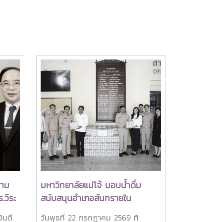
วาม
มหาวิทยาลัยแม่โจ้ มอบน้ำดื่ม
.วีระ
สนับสนุนอำเภอสันทรายใน
ยาลัย
กิจกรรม "จิตอาสาพัฒนาภูมิทัศน์"
ินดี
วันพุธที่ 22 กรกฎาคม 2569 ที่