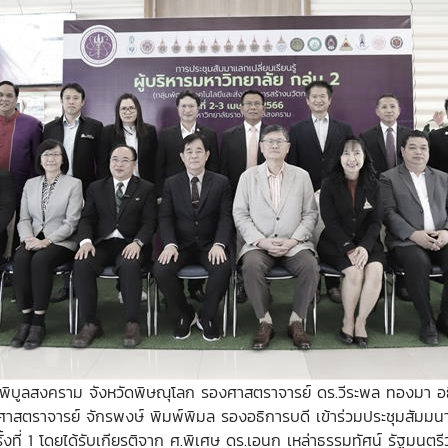
พิบูลสงคราม จังหวัดพิษณุโลก รองศาสตราจารย์ ดร.วีระพล ทองมา อธิก
ศาสตราจารย์ จักรพงษ์ พิมพ์พิมล รองอธิการบดี
เข้าร่วมประชุมสัมมนา
งที่ 1 โดยได้รับเกียรติจาก ศ.พิเศษ ดร.เอนก เหล่าธรรมทัศน์ รัฐมนตร