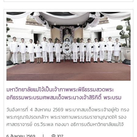
รัฐมนตรีและรัฐมนตรีว่าการกระทรวงการอุดมศึกษา
วิทยาศาสตร์ วิจัยและนวัตกรรม เป็นประธานเปิดงาน ณ โรงแรม
เซ็นทารา แกรนด์ แอท เซ็นทรัลพลาซ่าลาดพร้าว กทม.สำหรับ
การประชุม Thai University Presidential Forum 2026 มี
นายดนุพร ปุณณกันต์ ผู้ช่วยรัฐมนตรีประจำกระทรวง อว.
ทพญ.ศรีญาดา ปาลิมาพันธ์ ที่ปรึกษา รมว.อว. ศ.ดร.ศุภชัย
ปทุมนากุล ปลัดกระทรวง อว. ดร.พันธุ์เพิ่มศักดิ์ อารุณี รองปลัด
กระทรวง อว. นางศรินยา สาขากร ผู้ช่วยปลัดกระทรวง อว.
คณะผู้บริหารหน่วยงานในกระทรวง อว. Professor Tan Eng
Chye, President, National University of Singapore
Professor Yang Bin , Vice Chancellor, Tsinghua
University Council Professor Tan Eng Chye อธิการบดี
มหาวิทยาลัยแม่โจ้เป็นเจ้าภาพพระพิธีธรรมสวดพระ
มหาวิทยาลัยแห่งชาติสิงคโปร์ Professor Yang Bin รองประธาน
อภิธรรมพระบรมศพสมเด็จพระนางเจ้าสิริกิติ์ พระบรม
สภามหาวิทยาลัยชิงหวา ตลอดจนประธานที่ประชุมอธิการบดี ทั้ง
ราชินีนาถ พระบรมราชชนนีพันปีหลวง พร้อมเข้ากราบ
4 แห่ง ได้แก่ ที่ประชุมอธิการบดีแห่งประเทศไทย (ทปอ.) ที่ประชุม
วันอังคารที่ 4 สิงหาคม 2569 พระบาทสมเด็จพระเจ้าอยู่หัว ทรง
ถวายบังคมพระศพ สมเด็จพระเจ้าลูกเธอ เจ้าฟ้าพัชรกิติยา
อธิการบดีมหาวิทยาลัยราชภัฏ (ทปอ.มรภ.) ที่ประชุมอธิการบดี
พระกรุณาโปรดเกล้าฯ พระราชทานพระบรมราชานุญาตให้ รอง
ภา นเรนทิราเทพยวดี กรมหลวงราชสาริณีสิริพัชร มหา
มหาวิทยาลัยเทคโนโลยีราชมงคล (ทปอ.มทร.) สมาคมสถาบัน
ศาสตราจารย์ ดร.วีระพล ทองมา อธิการบดีมหาวิทยาลัยแม่โจ้
วัชรราชธิดา
อุดมศึกษาเอกชนแห่งประเทศไทย (สสอท.)ภายในงานยังมีการ
พร้อมด้วย คณะผู้บริหารมหาวิทยาลัย สมาคมศิษย์เก่า และ
6 สิงหาคม 2569 |
107