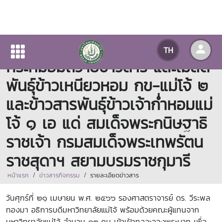
มหาวิทยาลัยแม่โจ้ทูลเกล้าทูล
TH
กระหม่อมถวายข้าวสาร และเมล็ด
พันธุ์ข้าวเหนียวหอม กข-แม่โจ้ ๒
และข้าวสารพันธุ์ข้าวเจ้าก่ำหอมแม่
โจ้ ๑ เอ แด่ สมเด็จพระกนิษฐาธิ
ราชเจ้า กรมสมเด็จพระเทพรัตน
ราชสุดาฯ สยามบรมราชกุมารี
หน้าแรก
ข่าวสารกิจกรรม
รายละเอียดข่าวสาร
วันศุกร์ที่ ๒๑ เมษายน พ.ศ. ๒๕๖๖ รองศาสตราจารย์ ดร. วีระพล
ทองมา อธิการบดีมหาวิทยาลัยแม่โจ้ พร้อมด้วยคณะผู้แทนจาก
มหาวิทยาลัยแม่โจ้ จำนวน ๑๓ คน เข้าเฝ้าทูลละอองพระบาท เพื่อ