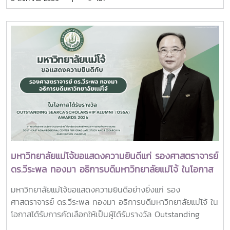
แลกเปลี่ยนประสบการณ์ด้าน Reinventing University ผ่าน
บุคลากร รวมจำนวน 25 คน เป็นเจ้าภาพพระพิธีธรรมสวดพระ
ปาฐกถาจากวิทยากรต่างประเทศ การเสวนาเชิงยุทธศาสตร์ของ
อภิธรรมพระบรมศพสมเด็จพระนางเจ้าสิริกิติ์ พระบรมราชินีนาถ
ผู้นำเครือข่ายอุดมศึกษา การนำเสนอกรณีศึกษาการประยุกต์ใช้
พระบรมราชชนนีพันปีหลวง ณ พระที่นั่งดุสิตมหาปราสาท
AI และนวัตกรรมจากภาคเอกชน รวมถึงกิจกรรม Forum-to-
พระบรมมหาราชวัง และเข้ากราบถวายบังคมพระศพสมเด็จ
Action เพื่อร่วมกำหนดข้อเสนอเชิงนโยบายและแผนปฏิบัติการใน
พระเจ้าลูกเธอ เจ้าฟ้าพัชรกิติยาภา นเรนทิราเทพยวดี กรมหลวง
การขับเคลื่อนมหาวิทยาลัยไทยในอนาคตการเข้าร่วมประชุมในครั้ง
ราชสาริณีสิริพัชร มหาวัชรราชธิดา ณ พระที่นั่งพิมานรัตยา
นี้มหาวิทยาลัยแม่โจ้ติดตามทิศทางการเปลี่ยนแปลงของการ
พระบรมมหาราชวังการเข้าร่วมพิธีในครั้งนี้ นับเป็นพระ
อุดมศึกษาไทย พร้อมแลกเปลี่ยนองค์ความรู้และสร้างความร่วม
มหากรุณาธิคุณล้นเกล้าล้นกระหม่อมแก่คณะผู้บริหาร
มือกับเครือข่ายสถาบันอุดมศึกษาทั่วประเทศ เพื่อร่วมกันพัฒนา
มหาวิทยาลัย สมาคมศิษย์เก่า และบุคลากร มหาวิทยาลัยแม่โจ้ที่ได้
มหาวิทยาลัยไทยให้ก้าวทันการเปลี่ยนแปลงของโลกยุคดิจิทัล และ
ร่วมแสดงความจงรักภักดี ถวายความอาลัยและน้อมรำลึกในพระ
ยกระดับศักยภาพด้านการศึกษา วิจัย และนวัตกรรมอย่างยั่งยืน
มหากรุณาธิคุณอย่างหาที่สุดมิได้
มหาวิทยาลัยแม่โจ้ขอแสดงความยินดีแก่ รองศาสตราจารย์
ดร.วีระพล ทองมา อธิการบดีมหาวิทยาลัยแม่โจ้ ในโอกาส
ได้รับรางวัล Outstanding SEARCA Scholarship
มหาวิทยาลัยแม่โจ้ขอแสดงความยินดีอย่างยิ่งแก่ รอง
Alumni (OSSA) Awards 2026
ศาสตราจารย์ ดร.วีระพล ทองมา อธิการบดีมหาวิทยาลัยแม่โจ้ ใน
โอกาสได้รับการคัดเลือกให้เป็นผู้ได้รับรางวัล Outstanding
SEARCA Scholarship Alumni (OSSA) Awards 2026 จาก