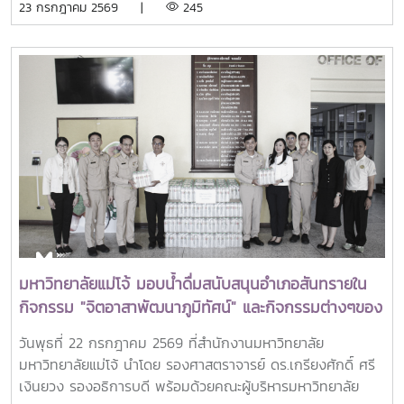
23 กรกฎาคม 2569 |
245
ศูนย์ภูมิภาคเอเชียตะวันออกเฉียงใต้ว่าด้วยบัณฑิตศึกษาและการ
วิจัยด้านการเกษตร หรือ Southeast Asian Regional Center
for Graduate Study and Research in Agriculture
(SEARCA) นับเป็นรางวัลเกียรติยศระดับภูมิภาคที่มอบแก่ศิษย์
เก่าทุน SEARCA ผู้มีความสำเร็จโดดเด่นทางวิชาชีพ มีภาวะผู้นำ
และสร้างคุณูปการสำคัญต่อการพัฒนาการเกษตร ชนบท ชุมชน
และสังคมอย่างยั่งยืนรางวัล Outstanding SEARCA
Scholarship Alumni (OSSA) จัดตั้งขึ้นเพื่อเชิดชูเกียรติศิษย์
เก่าผู้ได้รับทุนการศึกษาระดับบัณฑิตศึกษาจาก SEARCA ซึ่งได้
นำองค์ความรู้ ประสบการณ์ และศักยภาพที่ได้รับจากการศึกษา
ไปสร้างคุณประโยชน์ต่อองค์กร ชุมชน ประเทศ และภูมิภาคเอเชีย
ตะวันออกเฉียงใต้ ตลอดจนเป็นแบบอย่างที่สะท้อนค่านิยมและ
ปรัชญาของ SEARCA ผ่านความสำเร็จในวิชาชีพ การบริการ
มหาวิทยาลัยแม่โจ้ มอบน้ำดื่มสนับสนุนอำเภอสันทรายใน
สาธารณะ และการอุทิศตนเพื่อส่วนรวมในปี 2026 การพิจารณา
กิจกรรม "จิตอาสาพัฒนาภูมิทัศน์" และกิจกรรมต่างๆของ
รางวัลครอบคลุมผลงานสำคัญ 4 ด้าน ได้แก่ การสอน
อำเภอสันทราย
(Teaching) การวิจัย (Research) การบริการสาธารณะและการ
วันพุธที่ 22 กรกฎาคม 2569 ที่สำนักงานมหาวิทยาลัย
พัฒนาชุมชน (Public Service and Community
มหาวิทยาลัยแม่โจ้ นำโดย รองศาสตราจารย์ ดร.เกรียงศักดิ์ ศรี
Development) และธุรกิจการเกษตรและการเป็นผู้ประกอบการ
เงินยวง รองอธิการบดี พร้อมด้วยคณะผู้บริหารมหาวิทยาลัย