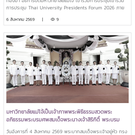
ทองมา อธิการบดีมหาวิทยาลัยแม่โจ้ เข้าร่วมการประชุมเข้าร่วม
การประชุม Thai University Presidents Forum 2026 ภาย
ใตัหัวข้อ “พลิกโฉมประเทศไทย พลิกโฉมมหาวิทยาลัยกับ AI” โดย
6 สิงหาคม 2569 |
9
ได้รับเกียรติจาก ศาสตราจารย์ ดร.ยศชนัน วงศ์สวัสดิ์ รองนายก
รัฐมนตรีและรัฐมนตรีว่าการกระทรวงการอุดมศึกษา
วิทยาศาสตร์ วิจัยและนวัตกรรม เป็นประธานเปิดงาน ณ โรงแรม
เซ็นทารา แกรนด์ แอท เซ็นทรัลพลาซ่าลาดพร้าว กทม.สำหรับ
การประชุม Thai University Presidential Forum 2026 มี
นายดนุพร ปุณณกันต์ ผู้ช่วยรัฐมนตรีประจำกระทรวง อว.
ทพญ.ศรีญาดา ปาลิมาพันธ์ ที่ปรึกษา รมว.อว. ศ.ดร.ศุภชัย
ปทุมนากุล ปลัดกระทรวง อว. ดร.พันธุ์เพิ่มศักดิ์ อารุณี รองปลัด
กระทรวง อว. นางศรินยา สาขากร ผู้ช่วยปลัดกระทรวง อว.
คณะผู้บริหารหน่วยงานในกระทรวง อว. Professor Tan Eng
Chye, President, National University of Singapore
Professor Yang Bin , Vice Chancellor, Tsinghua
University Council Professor Tan Eng Chye อธิการบดี
มหาวิทยาลัยแม่โจ้เป็นเจ้าภาพพระพิธีธรรมสวดพระ
มหาวิทยาลัยแห่งชาติสิงคโปร์ Professor Yang Bin รองประธาน
อภิธรรมพระบรมศพสมเด็จพระนางเจ้าสิริกิติ์ พระบรม
สภามหาวิทยาลัยชิงหวา ตลอดจนประธานที่ประชุมอธิการบดี ทั้ง
ราชินีนาถ พระบรมราชชนนีพันปีหลวง พร้อมเข้ากราบ
4 แห่ง ได้แก่ ที่ประชุมอธิการบดีแห่งประเทศไทย (ทปอ.) ที่ประชุม
วันอังคารที่ 4 สิงหาคม 2569 พระบาทสมเด็จพระเจ้าอยู่หัว ทรง