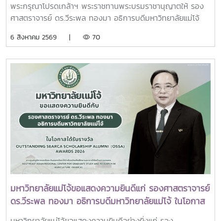
ถวายบังคมพระศพ สมเด็จพระเจ้าลูกเธอ เจ้าฟ้าพัชรกิติยา
อธิการบดีมหาวิทยาลัยราชภัฏ (ทปอ.มรภ.) ที่ประชุมอธิการบดี
พระกรุณาโปรดเกล้าฯ พระราชทานพระบรมราชานุญาตให้ รอง
ภา นเรนทิราเทพยวดี กรมหลวงราชสาริณีสิริพัชร มหา
มหาวิทยาลัยเทคโนโลยีราชมงคล (ทปอ.มทร.) สมาคมสถาบัน
ศาสตราจารย์ ดร.วีระพล ทองมา อธิการบดีมหาวิทยาลัยแม่โจ้
วัชรราชธิดา
อุดมศึกษาเอกชนแห่งประเทศไทย (สสอท.)ภายในงานยังมีการ
พร้อมด้วย คณะผู้บริหารมหาวิทยาลัย สมาคมศิษย์เก่า และ
6 สิงหาคม 2569 |
70
แลกเปลี่ยนประสบการณ์ด้าน Reinventing University ผ่าน
บุคลากร รวมจำนวน 25 คน เป็นเจ้าภาพพระพิธีธรรมสวดพระ
ปาฐกถาจากวิทยากรต่างประเทศ การเสวนาเชิงยุทธศาสตร์ของ
อภิธรรมพระบรมศพสมเด็จพระนางเจ้าสิริกิติ์ พระบรมราชินีนาถ
ผู้นำเครือข่ายอุดมศึกษา การนำเสนอกรณีศึกษาการประยุกต์ใช้
พระบรมราชชนนีพันปีหลวง ณ พระที่นั่งดุสิตมหาปราสาท
AI และนวัตกรรมจากภาคเอกชน รวมถึงกิจกรรม Forum-to-
พระบรมมหาราชวัง และเข้ากราบถวายบังคมพระศพสมเด็จ
Action เพื่อร่วมกำหนดข้อเสนอเชิงนโยบายและแผนปฏิบัติการใน
พระเจ้าลูกเธอ เจ้าฟ้าพัชรกิติยาภา นเรนทิราเทพยวดี กรมหลวง
การขับเคลื่อนมหาวิทยาลัยไทยในอนาคตการเข้าร่วมประชุมในครั้ง
ราชสาริณีสิริพัชร มหาวัชรราชธิดา ณ พระที่นั่งพิมานรัตยา
นี้มหาวิทยาลัยแม่โจ้ติดตามทิศทางการเปลี่ยนแปลงของการ
พระบรมมหาราชวังการเข้าร่วมพิธีในครั้งนี้ นับเป็นพระ
อุดมศึกษาไทย พร้อมแลกเปลี่ยนองค์ความรู้และสร้างความร่วม
มหากรุณาธิคุณล้นเกล้าล้นกระหม่อมแก่คณะผู้บริหาร
มือกับเครือข่ายสถาบันอุดมศึกษาทั่วประเทศ เพื่อร่วมกันพัฒนา
มหาวิทยาลัย สมาคมศิษย์เก่า และบุคลากร มหาวิทยาลัยแม่โจ้ที่ได้
มหาวิทยาลัยไทยให้ก้าวทันการเปลี่ยนแปลงของโลกยุคดิจิทัล และ
ร่วมแสดงความจงรักภักดี ถวายความอาลัยและน้อมรำลึกในพระ
ยกระดับศักยภาพด้านการศึกษา วิจัย และนวัตกรรมอย่างยั่งยืน
มหากรุณาธิคุณอย่างหาที่สุดมิได้
มหาวิทยาลัยแม่โจ้ขอแสดงความยินดีแก่ รองศาสตราจารย์
ดร.วีระพล ทองมา อธิการบดีมหาวิทยาลัยแม่โจ้ ในโอกาส
ได้รับรางวัล Outstanding SEARCA Scholarship
มหาวิทยาลัยแม่โจ้ขอแสดงความยินดีอย่างยิ่งแก่ รอง