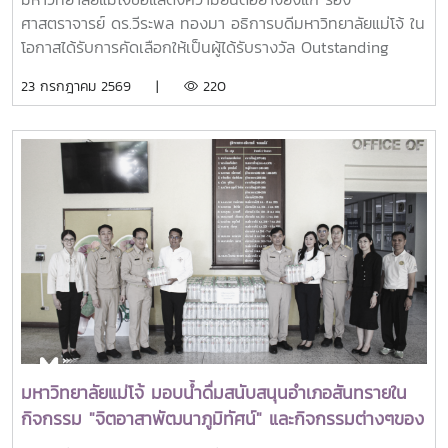
Alumni (OSSA) Awards 2026
ศาสตราจารย์ ดร.วีระพล ทองมา อธิการบดีมหาวิทยาลัยแม่โจ้ ใน
โอกาสได้รับการคัดเลือกให้เป็นผู้ได้รับรางวัล Outstanding
SEARCA Scholarship Alumni (OSSA) Awards 2026 จาก
23 กรกฎาคม 2569 |
220
ศูนย์ภูมิภาคเอเชียตะวันออกเฉียงใต้ว่าด้วยบัณฑิตศึกษาและการ
วิจัยด้านการเกษตร หรือ Southeast Asian Regional Center
for Graduate Study and Research in Agriculture
(SEARCA) นับเป็นรางวัลเกียรติยศระดับภูมิภาคที่มอบแก่ศิษย์
เก่าทุน SEARCA ผู้มีความสำเร็จโดดเด่นทางวิชาชีพ มีภาวะผู้นำ
และสร้างคุณูปการสำคัญต่อการพัฒนาการเกษตร ชนบท ชุมชน
และสังคมอย่างยั่งยืนรางวัล Outstanding SEARCA
Scholarship Alumni (OSSA) จัดตั้งขึ้นเพื่อเชิดชูเกียรติศิษย์
เก่าผู้ได้รับทุนการศึกษาระดับบัณฑิตศึกษาจาก SEARCA ซึ่งได้
นำองค์ความรู้ ประสบการณ์ และศักยภาพที่ได้รับจากการศึกษา
ไปสร้างคุณประโยชน์ต่อองค์กร ชุมชน ประเทศ และภูมิภาคเอเชีย
ตะวันออกเฉียงใต้ ตลอดจนเป็นแบบอย่างที่สะท้อนค่านิยมและ
ปรัชญาของ SEARCA ผ่านความสำเร็จในวิชาชีพ การบริการ
มหาวิทยาลัยแม่โจ้ มอบน้ำดื่มสนับสนุนอำเภอสันทรายใน
สาธารณะ และการอุทิศตนเพื่อส่วนรวมในปี 2026 การพิจารณา
กิจกรรม "จิตอาสาพัฒนาภูมิทัศน์" และกิจกรรมต่างๆของ
รางวัลครอบคลุมผลงานสำคัญ 4 ด้าน ได้แก่ การสอน
อำเภอสันทราย