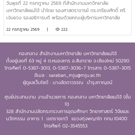
(Teaching) การวิจัย (Research) การบริการสาธารณะและการ
วันพุธที่ 22 กรกฎาคม 2569 ที่สำนักงานมหาวิทยาลัย
พัฒนาชุมชน (Public Service and Community
มหาวิทยาลัยแม่โจ้ นำโดย รองศาสตราจารย์ ดร.เกรียงศักดิ์ ศรี
Development) และธุรกิจการเกษตรและการเป็นผู้ประกอบการ
เงินยวง รองอธิการบดี พร้อมด้วยคณะผู้บริหารมหาวิทยาลัย
(Agribusiness and Entrepreneurship) โดยให้ความสำคัญ
ร่วมมอบน้ำดื่มแก่ นายนพดล สุระสังวาลย์ นายอำเภอสันทราย
22 กรกฎาคม 2569 |
222
กับผลงานที่สามารถสร้างผลกระทบอย่างเป็นรูปธรรมต่อการ
จำนวน 100 แพ็ค เพื่อใช้ในกิจกรรม “จิตอาสาพัฒนาภูมิทัศน์
พัฒนาการเกษตรและชนบทอย่างยั่งยืน โดยในปีนี้ การมอบ
อำเภอสันทราย จังหวัดเชียงใหม่” ซึ่งจัดขึ้นเนื่องในโอกาสวัน
รางวัล OSSA Awards 2026 มีความสำคัญเป็นพิเศษ เนื่องจาก
สำคัญของชาติไทย เพื่อเฉลิมพระเกียรติพระบาทสมเด็จ
จัดขึ้นในวาระเฉลิมฉลอง ครบรอบ 60 ปีของ SEARCA ซึ่งเป็น
กองกลาง สำนักงานมหาวิทยาลัย มหาวิทยาลัยแม่โจ้
พระเจ้าอยู่หัว เนื่องในโอกาสวันเฉลิมพระชนมพรรษา 28
องค์กรระดับภูมิภาคภายใต้ the Southeast Asian Ministers
ตั้งอยู่เลขที่ 63 หมู่ 4 ต.หนองหาร อ.สันทราย จ.เชียงใหม่ 50290
กรกฎาคม 2569 พร้อมทั้งสนับสนุนโครงการ “ชาวเชียงใหม่ปลูก
of Education (SEAMEO) และมีบทบาทสำคัญในการพัฒนา
โทรศัพท์ 0-5387-3013, 0-5387-3036-7 โทรสาร 0-5387-3015
ป่า รักษ์โลก เพิ่มพื้นที่สีเขียวสู่ชุมชน” แก่ผู้เข้าร่วมกิจกรรมและ
ศักยภาพบุคลากร ส่งเสริมการศึกษาและการวิจัย ตลอดจนสร้าง
อีเมล : saraban_mju@mju.ac.th
ประชาชนที่มาใช้บริการ
เครือข่ายความร่วมมือเพื่อการพัฒนาการเกษตรและชนบทใน
ผู้ดูแลเว็บไซต์ : นางลัดดาวรรณ บำรุงกาญจน์
ภูมิภาคเอเชียตะวันออกเฉียงใต้มาอย่างต่อเนื่องจากศิษย์เก่าทุน
.
DAAD–SEARCA สู่ผู้นำมหาวิทยาลัยด้านการเกษตรรอง
ศูนย์ประสานงาน งานอำนวยการ กองกลาง มหาวิทยาลัยแม่โจ้ (ชั้น
ศาสตราจารย์ ดร.วีระพล ทองมา เป็นศิษย์เก่าของ University
11)
of the Philippines Los Baños (UPLB) ประเทศฟิลิปปินส์
328 สำนักงานปลัดกระทรวงการอุดมศึกษา วิทยาศาสตร์ วิจัยและ
โดยได้รับทุนการศึกษาระดับปริญญาเอกจาก German
นวัตกรรม อาคาร 1 เขตราชเทวี แขวงทุ่งพญาไท กทม.10400
Academic Exchange Service (DAAD)–SEARCA
โทรศัพท์ 02-3545553
Scholarship และสำเร็จการศึกษาระดับ Doctor of Philosophy