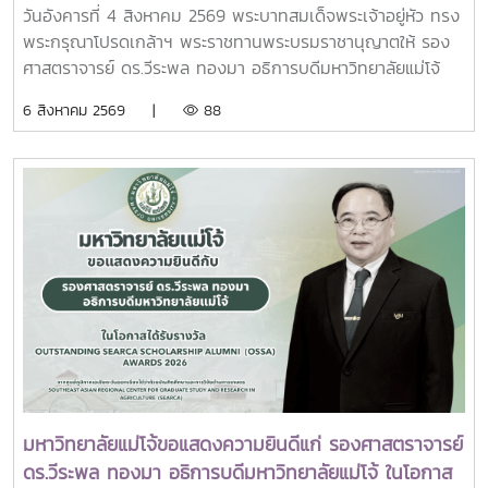
ราชินีนาถ พระบรมราชชนนีพันปีหลวง พร้อมเข้ากราบ
4 แห่ง ได้แก่ ที่ประชุมอธิการบดีแห่งประเทศไทย (ทปอ.) ที่ประชุม
วันอังคารที่ 4 สิงหาคม 2569 พระบาทสมเด็จพระเจ้าอยู่หัว ทรง
ถวายบังคมพระศพ สมเด็จพระเจ้าลูกเธอ เจ้าฟ้าพัชรกิติยา
อธิการบดีมหาวิทยาลัยราชภัฏ (ทปอ.มรภ.) ที่ประชุมอธิการบดี
พระกรุณาโปรดเกล้าฯ พระราชทานพระบรมราชานุญาตให้ รอง
ภา นเรนทิราเทพยวดี กรมหลวงราชสาริณีสิริพัชร มหา
มหาวิทยาลัยเทคโนโลยีราชมงคล (ทปอ.มทร.) สมาคมสถาบัน
ศาสตราจารย์ ดร.วีระพล ทองมา อธิการบดีมหาวิทยาลัยแม่โจ้
วัชรราชธิดา
อุดมศึกษาเอกชนแห่งประเทศไทย (สสอท.)ภายในงานยังมีการ
พร้อมด้วย คณะผู้บริหารมหาวิทยาลัย สมาคมศิษย์เก่า และ
6 สิงหาคม 2569 |
88
แลกเปลี่ยนประสบการณ์ด้าน Reinventing University ผ่าน
บุคลากร รวมจำนวน 25 คน เป็นเจ้าภาพพระพิธีธรรมสวดพระ
ปาฐกถาจากวิทยากรต่างประเทศ การเสวนาเชิงยุทธศาสตร์ของ
อภิธรรมพระบรมศพสมเด็จพระนางเจ้าสิริกิติ์ พระบรมราชินีนาถ
ผู้นำเครือข่ายอุดมศึกษา การนำเสนอกรณีศึกษาการประยุกต์ใช้
พระบรมราชชนนีพันปีหลวง ณ พระที่นั่งดุสิตมหาปราสาท
AI และนวัตกรรมจากภาคเอกชน รวมถึงกิจกรรม Forum-to-
พระบรมมหาราชวัง และเข้ากราบถวายบังคมพระศพสมเด็จ
Action เพื่อร่วมกำหนดข้อเสนอเชิงนโยบายและแผนปฏิบัติการใน
พระเจ้าลูกเธอ เจ้าฟ้าพัชรกิติยาภา นเรนทิราเทพยวดี กรมหลวง
การขับเคลื่อนมหาวิทยาลัยไทยในอนาคตการเข้าร่วมประชุมในครั้ง
ราชสาริณีสิริพัชร มหาวัชรราชธิดา ณ พระที่นั่งพิมานรัตยา
นี้มหาวิทยาลัยแม่โจ้ติดตามทิศทางการเปลี่ยนแปลงของการ
พระบรมมหาราชวังการเข้าร่วมพิธีในครั้งนี้ นับเป็นพระ
อุดมศึกษาไทย พร้อมแลกเปลี่ยนองค์ความรู้และสร้างความร่วม
มหากรุณาธิคุณล้นเกล้าล้นกระหม่อมแก่คณะผู้บริหาร
มือกับเครือข่ายสถาบันอุดมศึกษาทั่วประเทศ เพื่อร่วมกันพัฒนา
มหาวิทยาลัย สมาคมศิษย์เก่า และบุคลากร มหาวิทยาลัยแม่โจ้ที่ได้
มหาวิทยาลัยไทยให้ก้าวทันการเปลี่ยนแปลงของโลกยุคดิจิทัล และ
ร่วมแสดงความจงรักภักดี ถวายความอาลัยและน้อมรำลึกในพระ
ยกระดับศักยภาพด้านการศึกษา วิจัย และนวัตกรรมอย่างยั่งยืน
มหากรุณาธิคุณอย่างหาที่สุดมิได้
มหาวิทยาลัยแม่โจ้ขอแสดงความยินดีแก่ รองศาสตราจารย์
ดร.วีระพล ทองมา อธิการบดีมหาวิทยาลัยแม่โจ้ ในโอกาส