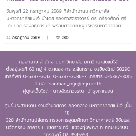
รางวัลครอบคลุมผลงานสำคัญ 4 ด้าน ได้แก่ การสอน
อำเภอสันทราย
(Teaching) การวิจัย (Research) การบริการสาธารณะและการ
วันพุธที่ 22 กรกฎาคม 2569 ที่สำนักงานมหาวิทยาลัย
พัฒนาชุมชน (Public Service and Community
มหาวิทยาลัยแม่โจ้ นำโดย รองศาสตราจารย์ ดร.เกรียงศักดิ์ ศรี
Development) และธุรกิจการเกษตรและการเป็นผู้ประกอบการ
เงินยวง รองอธิการบดี พร้อมด้วยคณะผู้บริหารมหาวิทยาลัย
(Agribusiness and Entrepreneurship) โดยให้ความสำคัญ
ร่วมมอบน้ำดื่มแก่ นายนพดล สุระสังวาลย์ นายอำเภอสันทราย
22 กรกฎาคม 2569 |
230
กับผลงานที่สามารถสร้างผลกระทบอย่างเป็นรูปธรรมต่อการ
จำนวน 100 แพ็ค เพื่อใช้ในกิจกรรม “จิตอาสาพัฒนาภูมิทัศน์
พัฒนาการเกษตรและชนบทอย่างยั่งยืน โดยในปีนี้ การมอบ
อำเภอสันทราย จังหวัดเชียงใหม่” ซึ่งจัดขึ้นเนื่องในโอกาสวัน
รางวัล OSSA Awards 2026 มีความสำคัญเป็นพิเศษ เนื่องจาก
สำคัญของชาติไทย เพื่อเฉลิมพระเกียรติพระบาทสมเด็จ
จัดขึ้นในวาระเฉลิมฉลอง ครบรอบ 60 ปีของ SEARCA ซึ่งเป็น
กองกลาง สำนักงานมหาวิทยาลัย มหาวิทยาลัยแม่โจ้
พระเจ้าอยู่หัว เนื่องในโอกาสวันเฉลิมพระชนมพรรษา 28
องค์กรระดับภูมิภาคภายใต้ the Southeast Asian Ministers
ตั้งอยู่เลขที่ 63 หมู่ 4 ต.หนองหาร อ.สันทราย จ.เชียงใหม่ 50290
กรกฎาคม 2569 พร้อมทั้งสนับสนุนโครงการ “ชาวเชียงใหม่ปลูก
of Education (SEAMEO) และมีบทบาทสำคัญในการพัฒนา
โทรศัพท์ 0-5387-3013, 0-5387-3036-7 โทรสาร 0-5387-3015
ป่า รักษ์โลก เพิ่มพื้นที่สีเขียวสู่ชุมชน” แก่ผู้เข้าร่วมกิจกรรมและ
ศักยภาพบุคลากร ส่งเสริมการศึกษาและการวิจัย ตลอดจนสร้าง
อีเมล : saraban_mju@mju.ac.th
ประชาชนที่มาใช้บริการ
เครือข่ายความร่วมมือเพื่อการพัฒนาการเกษตรและชนบทใน
ผู้ดูแลเว็บไซต์ : นางลัดดาวรรณ บำรุงกาญจน์
ภูมิภาคเอเชียตะวันออกเฉียงใต้มาอย่างต่อเนื่องจากศิษย์เก่าทุน
.
DAAD–SEARCA สู่ผู้นำมหาวิทยาลัยด้านการเกษตรรอง
ศูนย์ประสานงาน งานอำนวยการ กองกลาง มหาวิทยาลัยแม่โจ้ (ชั้น
ศาสตราจารย์ ดร.วีระพล ทองมา เป็นศิษย์เก่าของ University
11)
of the Philippines Los Baños (UPLB) ประเทศฟิลิปปินส์
328 สำนักงานปลัดกระทรวงการอุดมศึกษา วิทยาศาสตร์ วิจัยและ
โดยได้รับทุนการศึกษาระดับปริญญาเอกจาก German
นวัตกรรม อาคาร 1 เขตราชเทวี แขวงทุ่งพญาไท กทม.10400
Academic Exchange Service (DAAD)–SEARCA
โทรศัพท์ 02-3545553