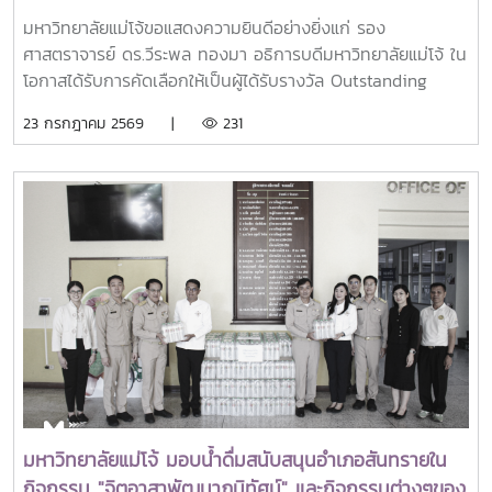
ได้รับรางวัล Outstanding SEARCA Scholarship
มหาวิทยาลัยแม่โจ้ขอแสดงความยินดีอย่างยิ่งแก่ รอง
Alumni (OSSA) Awards 2026
ศาสตราจารย์ ดร.วีระพล ทองมา อธิการบดีมหาวิทยาลัยแม่โจ้ ใน
โอกาสได้รับการคัดเลือกให้เป็นผู้ได้รับรางวัล Outstanding
SEARCA Scholarship Alumni (OSSA) Awards 2026 จาก
23 กรกฎาคม 2569 |
231
ศูนย์ภูมิภาคเอเชียตะวันออกเฉียงใต้ว่าด้วยบัณฑิตศึกษาและการ
วิจัยด้านการเกษตร หรือ Southeast Asian Regional Center
for Graduate Study and Research in Agriculture
(SEARCA) นับเป็นรางวัลเกียรติยศระดับภูมิภาคที่มอบแก่ศิษย์
เก่าทุน SEARCA ผู้มีความสำเร็จโดดเด่นทางวิชาชีพ มีภาวะผู้นำ
และสร้างคุณูปการสำคัญต่อการพัฒนาการเกษตร ชนบท ชุมชน
และสังคมอย่างยั่งยืนรางวัล Outstanding SEARCA
Scholarship Alumni (OSSA) จัดตั้งขึ้นเพื่อเชิดชูเกียรติศิษย์
เก่าผู้ได้รับทุนการศึกษาระดับบัณฑิตศึกษาจาก SEARCA ซึ่งได้
นำองค์ความรู้ ประสบการณ์ และศักยภาพที่ได้รับจากการศึกษา
ไปสร้างคุณประโยชน์ต่อองค์กร ชุมชน ประเทศ และภูมิภาคเอเชีย
ตะวันออกเฉียงใต้ ตลอดจนเป็นแบบอย่างที่สะท้อนค่านิยมและ
ปรัชญาของ SEARCA ผ่านความสำเร็จในวิชาชีพ การบริการ
มหาวิทยาลัยแม่โจ้ มอบน้ำดื่มสนับสนุนอำเภอสันทรายใน
สาธารณะ และการอุทิศตนเพื่อส่วนรวมในปี 2026 การพิจารณา
กิจกรรม "จิตอาสาพัฒนาภูมิทัศน์" และกิจกรรมต่างๆของ