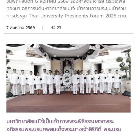
วันพฤหัสบดีที่ 6 สิงหาคม 2569 รองศาสตราจารย์ ดร.วีระพล
ทองมา อธิการบดีมหาวิทยาลัยแม่โจ้ เข้าร่วมการประชุมเข้าร่วม
การประชุม Thai University Presidents Forum 2026 ภาย
ใตัหัวข้อ “พลิกโฉมประเทศไทย พลิกโฉมมหาวิทยาลัยกับ AI” โดย
7 สิงหาคม 2569 |
23
ได้รับเกียรติจาก ศาสตราจารย์ ดร.ยศชนัน วงศ์สวัสดิ์ รองนายก
รัฐมนตรีและรัฐมนตรีว่าการกระทรวงการอุดมศึกษา
วิทยาศาสตร์ วิจัยและนวัตกรรม เป็นประธานเปิดงาน ณ โรงแรม
เซ็นทารา แกรนด์ แอท เซ็นทรัลพลาซ่าลาดพร้าว กทม.สำหรับ
การประชุม Thai University Presidential Forum 2026 มี
นายดนุพร ปุณณกันต์ ผู้ช่วยรัฐมนตรีประจำกระทรวง อว.
ทพญ.ศรีญาดา ปาลิมาพันธ์ ที่ปรึกษา รมว.อว. ศ.ดร.ศุภชัย
ปทุมนากุล ปลัดกระทรวง อว. ดร.พันธุ์เพิ่มศักดิ์ อารุณี รองปลัด
กระทรวง อว. นางศรินยา สาขากร ผู้ช่วยปลัดกระทรวง อว.
คณะผู้บริหารหน่วยงานในกระทรวง อว. Professor Tan Eng
Chye, President, National University of Singapore
Professor Yang Bin , Vice Chancellor, Tsinghua
University Council Professor Tan Eng Chye อธิการบดี
มหาวิทยาลัยแม่โจ้เป็นเจ้าภาพพระพิธีธรรมสวดพระ
มหาวิทยาลัยแห่งชาติสิงคโปร์ Professor Yang Bin รองประธาน
อภิธรรมพระบรมศพสมเด็จพระนางเจ้าสิริกิติ์ พระบรม
สภามหาวิทยาลัยชิงหวา ตลอดจนประธานที่ประชุมอธิการบดี ทั้ง