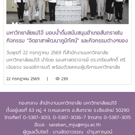
เก่าผู้ได้รับทุนการศึกษาระดับบัณฑิตศึกษาจาก SEARCA ซึ่งได้
นำองค์ความรู้ ประสบการณ์ และศักยภาพที่ได้รับจากการศึกษา
ไปสร้างคุณประโยชน์ต่อองค์กร ชุมชน ประเทศ และภูมิภาคเอเชีย
ตะวันออกเฉียงใต้ ตลอดจนเป็นแบบอย่างที่สะท้อนค่านิยมและ
ปรัชญาของ SEARCA ผ่านความสำเร็จในวิชาชีพ การบริการ
มหาวิทยาลัยแม่โจ้ มอบน้ำดื่มสนับสนุนอำเภอสันทรายใน
สาธารณะ และการอุทิศตนเพื่อส่วนรวมในปี 2026 การพิจารณา
กิจกรรม "จิตอาสาพัฒนาภูมิทัศน์" และกิจกรรมต่างๆของ
รางวัลครอบคลุมผลงานสำคัญ 4 ด้าน ได้แก่ การสอน
อำเภอสันทราย
(Teaching) การวิจัย (Research) การบริการสาธารณะและการ
วันพุธที่ 22 กรกฎาคม 2569 ที่สำนักงานมหาวิทยาลัย
พัฒนาชุมชน (Public Service and Community
มหาวิทยาลัยแม่โจ้ นำโดย รองศาสตราจารย์ ดร.เกรียงศักดิ์ ศรี
Development) และธุรกิจการเกษตรและการเป็นผู้ประกอบการ
เงินยวง รองอธิการบดี พร้อมด้วยคณะผู้บริหารมหาวิทยาลัย
(Agribusiness and Entrepreneurship) โดยให้ความสำคัญ
ร่วมมอบน้ำดื่มแก่ นายนพดล สุระสังวาลย์ นายอำเภอสันทราย
22 กรกฎาคม 2569 |
239
กับผลงานที่สามารถสร้างผลกระทบอย่างเป็นรูปธรรมต่อการ
จำนวน 100 แพ็ค เพื่อใช้ในกิจกรรม “จิตอาสาพัฒนาภูมิทัศน์
พัฒนาการเกษตรและชนบทอย่างยั่งยืน โดยในปีนี้ การมอบ
อำเภอสันทราย จังหวัดเชียงใหม่” ซึ่งจัดขึ้นเนื่องในโอกาสวัน
รางวัล OSSA Awards 2026 มีความสำคัญเป็นพิเศษ เนื่องจาก
สำคัญของชาติไทย เพื่อเฉลิมพระเกียรติพระบาทสมเด็จ
จัดขึ้นในวาระเฉลิมฉลอง ครบรอบ 60 ปีของ SEARCA ซึ่งเป็น
กองกลาง สำนักงานมหาวิทยาลัย มหาวิทยาลัยแม่โจ้
พระเจ้าอยู่หัว เนื่องในโอกาสวันเฉลิมพระชนมพรรษา 28
องค์กรระดับภูมิภาคภายใต้ the Southeast Asian Ministers
ตั้งอยู่เลขที่ 63 หมู่ 4 ต.หนองหาร อ.สันทราย จ.เชียงใหม่ 50290
กรกฎาคม 2569 พร้อมทั้งสนับสนุนโครงการ “ชาวเชียงใหม่ปลูก
of Education (SEAMEO) และมีบทบาทสำคัญในการพัฒนา
โทรศัพท์ 0-5387-3013, 0-5387-3036-7 โทรสาร 0-5387-3015
ป่า รักษ์โลก เพิ่มพื้นที่สีเขียวสู่ชุมชน” แก่ผู้เข้าร่วมกิจกรรมและ
ศักยภาพบุคลากร ส่งเสริมการศึกษาและการวิจัย ตลอดจนสร้าง
อีเมล : saraban_mju@mju.ac.th
ประชาชนที่มาใช้บริการ
เครือข่ายความร่วมมือเพื่อการพัฒนาการเกษตรและชนบทใน
ผู้ดูแลเว็บไซต์ : นางลัดดาวรรณ บำรุงกาญจน์