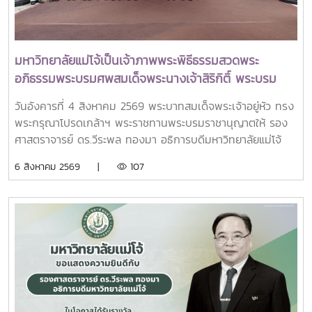
คณะผู้บริหารหน่วยงานในกระทรวง อว. Professor Tan Eng
Chye, President, National University of Singapore
Professor Yang Bin , Vice Chancellor, Tsinghua
University Council Professor Tan Eng Chye อธิการบดี
มหาวิทยาลัยแม่โจ้เป็นเจ้าภาพพระพิธีธรรมสวดพระ
มหาวิทยาลัยแห่งชาติสิงคโปร์ Professor Yang Bin รองประธาน
อภิธรรมพระบรมศพสมเด็จพระนางเจ้าสิริกิติ์ พระบรม
สภามหาวิทยาลัยชิงหวา ตลอดจนประธานที่ประชุมอธิการบดี ทั้ง
ราชินีนาถ พระบรมราชชนนีพันปีหลวง พร้อมเข้ากราบ
4 แห่ง ได้แก่ ที่ประชุมอธิการบดีแห่งประเทศไทย (ทปอ.) ที่ประชุม
วันอังคารที่ 4 สิงหาคม 2569 พระบาทสมเด็จพระเจ้าอยู่หัว ทรง
ถวายบังคมพระศพ สมเด็จพระเจ้าลูกเธอ เจ้าฟ้าพัชรกิติยา
อธิการบดีมหาวิทยาลัยราชภัฏ (ทปอ.มรภ.) ที่ประชุมอธิการบดี
พระกรุณาโปรดเกล้าฯ พระราชทานพระบรมราชานุญาตให้ รอง
ภา นเรนทิราเทพยวดี กรมหลวงราชสาริณีสิริพัชร มหา
มหาวิทยาลัยเทคโนโลยีราชมงคล (ทปอ.มทร.) สมาคมสถาบัน
ศาสตราจารย์ ดร.วีระพล ทองมา อธิการบดีมหาวิทยาลัยแม่โจ้
วัชรราชธิดา
อุดมศึกษาเอกชนแห่งประเทศไทย (สสอท.)ภายในงานยังมีการ
พร้อมด้วย คณะผู้บริหารมหาวิทยาลัย สมาคมศิษย์เก่า และ
6 สิงหาคม 2569 |
107
แลกเปลี่ยนประสบการณ์ด้าน Reinventing University ผ่าน
บุคลากร รวมจำนวน 25 คน เป็นเจ้าภาพพระพิธีธรรมสวดพระ
ปาฐกถาจากวิทยากรต่างประเทศ การเสวนาเชิงยุทธศาสตร์ของ
อภิธรรมพระบรมศพสมเด็จพระนางเจ้าสิริกิติ์ พระบรมราชินีนาถ
ผู้นำเครือข่ายอุดมศึกษา การนำเสนอกรณีศึกษาการประยุกต์ใช้
พระบรมราชชนนีพันปีหลวง ณ พระที่นั่งดุสิตมหาปราสาท
AI และนวัตกรรมจากภาคเอกชน รวมถึงกิจกรรม Forum-to-
พระบรมมหาราชวัง และเข้ากราบถวายบังคมพระศพสมเด็จ
Action เพื่อร่วมกำหนดข้อเสนอเชิงนโยบายและแผนปฏิบัติการใน
พระเจ้าลูกเธอ เจ้าฟ้าพัชรกิติยาภา นเรนทิราเทพยวดี กรมหลวง
การขับเคลื่อนมหาวิทยาลัยไทยในอนาคตการเข้าร่วมประชุมในครั้ง
ราชสาริณีสิริพัชร มหาวัชรราชธิดา ณ พระที่นั่งพิมานรัตยา
นี้มหาวิทยาลัยแม่โจ้ติดตามทิศทางการเปลี่ยนแปลงของการ
พระบรมมหาราชวังการเข้าร่วมพิธีในครั้งนี้ นับเป็นพระ
อุดมศึกษาไทย พร้อมแลกเปลี่ยนองค์ความรู้และสร้างความร่วม
มหากรุณาธิคุณล้นเกล้าล้นกระหม่อมแก่คณะผู้บริหาร
มือกับเครือข่ายสถาบันอุดมศึกษาทั่วประเทศ เพื่อร่วมกันพัฒนา
มหาวิทยาลัย สมาคมศิษย์เก่า และบุคลากร มหาวิทยาลัยแม่โจ้ที่ได้