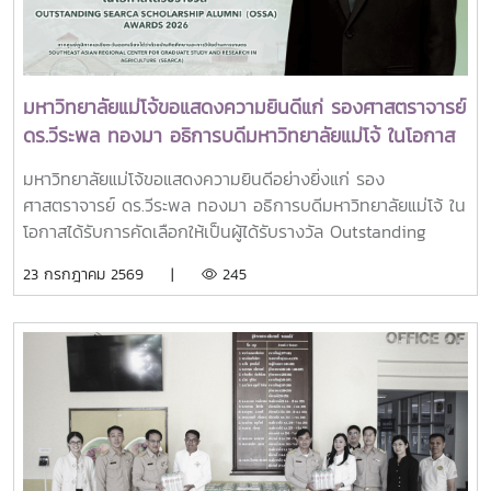
มหาวิทยาลัยไทยให้ก้าวทันการเปลี่ยนแปลงของโลกยุคดิจิทัล และ
ร่วมแสดงความจงรักภักดี ถวายความอาลัยและน้อมรำลึกในพระ
ยกระดับศักยภาพด้านการศึกษา วิจัย และนวัตกรรมอย่างยั่งยืน
มหากรุณาธิคุณอย่างหาที่สุดมิได้
มหาวิทยาลัยแม่โจ้ขอแสดงความยินดีแก่ รองศาสตราจารย์
ดร.วีระพล ทองมา อธิการบดีมหาวิทยาลัยแม่โจ้ ในโอกาส
ได้รับรางวัล Outstanding SEARCA Scholarship
มหาวิทยาลัยแม่โจ้ขอแสดงความยินดีอย่างยิ่งแก่ รอง
Alumni (OSSA) Awards 2026
ศาสตราจารย์ ดร.วีระพล ทองมา อธิการบดีมหาวิทยาลัยแม่โจ้ ใน
โอกาสได้รับการคัดเลือกให้เป็นผู้ได้รับรางวัล Outstanding
SEARCA Scholarship Alumni (OSSA) Awards 2026 จาก
23 กรกฎาคม 2569 |
245
ศูนย์ภูมิภาคเอเชียตะวันออกเฉียงใต้ว่าด้วยบัณฑิตศึกษาและการ
วิจัยด้านการเกษตร หรือ Southeast Asian Regional Center
for Graduate Study and Research in Agriculture
(SEARCA) นับเป็นรางวัลเกียรติยศระดับภูมิภาคที่มอบแก่ศิษย์
เก่าทุน SEARCA ผู้มีความสำเร็จโดดเด่นทางวิชาชีพ มีภาวะผู้นำ
และสร้างคุณูปการสำคัญต่อการพัฒนาการเกษตร ชนบท ชุมชน
และสังคมอย่างยั่งยืนรางวัล Outstanding SEARCA
Scholarship Alumni (OSSA) จัดตั้งขึ้นเพื่อเชิดชูเกียรติศิษย์