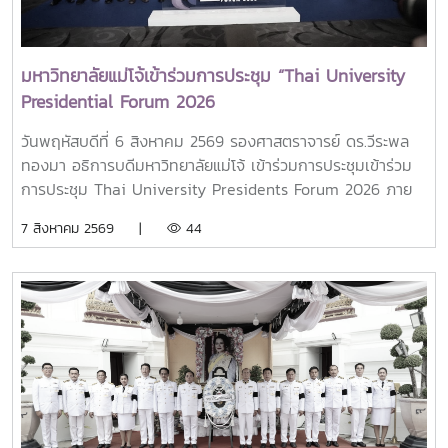
มหาวิทยาลัยแม่โจ้เข้าร่วมการประชุม “Thai University
Presidential Forum 2026
วันพฤหัสบดีที่ 6 สิงหาคม 2569 รองศาสตราจารย์ ดร.วีระพล
ทองมา อธิการบดีมหาวิทยาลัยแม่โจ้ เข้าร่วมการประชุมเข้าร่วม
การประชุม Thai University Presidents Forum 2026 ภาย
ใตัหัวข้อ “พลิกโฉมประเทศไทย พลิกโฉมมหาวิทยาลัยกับ AI” โดย
7 สิงหาคม 2569 |
44
ได้รับเกียรติจาก ศาสตราจารย์ ดร.ยศชนัน วงศ์สวัสดิ์ รองนายก
รัฐมนตรีและรัฐมนตรีว่าการกระทรวงการอุดมศึกษา
วิทยาศาสตร์ วิจัยและนวัตกรรม เป็นประธานเปิดงาน ณ โรงแรม
เซ็นทารา แกรนด์ แอท เซ็นทรัลพลาซ่าลาดพร้าว กทม.สำหรับ
การประชุม Thai University Presidential Forum 2026 มี
นายดนุพร ปุณณกันต์ ผู้ช่วยรัฐมนตรีประจำกระทรวง อว.
ทพญ.ศรีญาดา ปาลิมาพันธ์ ที่ปรึกษา รมว.อว. ศ.ดร.ศุภชัย
ปทุมนากุล ปลัดกระทรวง อว. ดร.พันธุ์เพิ่มศักดิ์ อารุณี รองปลัด
กระทรวง อว. นางศรินยา สาขากร ผู้ช่วยปลัดกระทรวง อว.