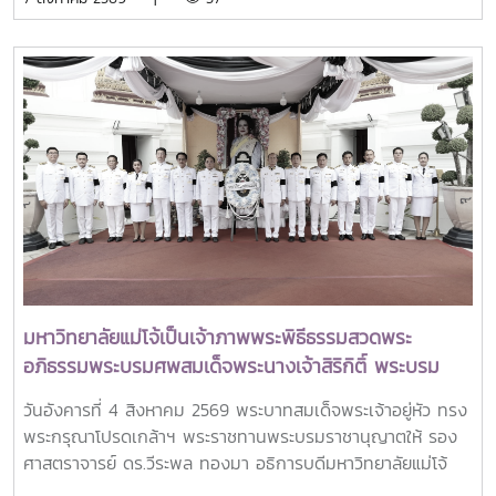
ได้รับเกียรติจาก ศาสตราจารย์ ดร.ยศชนัน วงศ์สวัสดิ์ รองนายก
รัฐมนตรีและรัฐมนตรีว่าการกระทรวงการอุดมศึกษา
วิทยาศาสตร์ วิจัยและนวัตกรรม เป็นประธานเปิดงาน ณ โรงแรม
เซ็นทารา แกรนด์ แอท เซ็นทรัลพลาซ่าลาดพร้าว กทม.สำหรับ
การประชุม Thai University Presidential Forum 2026 มี
นายดนุพร ปุณณกันต์ ผู้ช่วยรัฐมนตรีประจำกระทรวง อว.
ทพญ.ศรีญาดา ปาลิมาพันธ์ ที่ปรึกษา รมว.อว. ศ.ดร.ศุภชัย
ปทุมนากุล ปลัดกระทรวง อว. ดร.พันธุ์เพิ่มศักดิ์ อารุณี รองปลัด
กระทรวง อว. นางศรินยา สาขากร ผู้ช่วยปลัดกระทรวง อว.
คณะผู้บริหารหน่วยงานในกระทรวง อว. Professor Tan Eng
Chye, President, National University of Singapore
Professor Yang Bin , Vice Chancellor, Tsinghua
University Council Professor Tan Eng Chye อธิการบดี
มหาวิทยาลัยแม่โจ้เป็นเจ้าภาพพระพิธีธรรมสวดพระ
มหาวิทยาลัยแห่งชาติสิงคโปร์ Professor Yang Bin รองประธาน
อภิธรรมพระบรมศพสมเด็จพระนางเจ้าสิริกิติ์ พระบรม
สภามหาวิทยาลัยชิงหวา ตลอดจนประธานที่ประชุมอธิการบดี ทั้ง
ราชินีนาถ พระบรมราชชนนีพันปีหลวง พร้อมเข้ากราบ
4 แห่ง ได้แก่ ที่ประชุมอธิการบดีแห่งประเทศไทย (ทปอ.) ที่ประชุม
วันอังคารที่ 4 สิงหาคม 2569 พระบาทสมเด็จพระเจ้าอยู่หัว ทรง
ถวายบังคมพระศพ สมเด็จพระเจ้าลูกเธอ เจ้าฟ้าพัชรกิติยา
อธิการบดีมหาวิทยาลัยราชภัฏ (ทปอ.มรภ.) ที่ประชุมอธิการบดี
พระกรุณาโปรดเกล้าฯ พระราชทานพระบรมราชานุญาตให้ รอง
ภา นเรนทิราเทพยวดี กรมหลวงราชสาริณีสิริพัชร มหา
มหาวิทยาลัยเทคโนโลยีราชมงคล (ทปอ.มทร.) สมาคมสถาบัน
ศาสตราจารย์ ดร.วีระพล ทองมา อธิการบดีมหาวิทยาลัยแม่โจ้
วัชรราชธิดา
อุดมศึกษาเอกชนแห่งประเทศไทย (สสอท.)ภายในงานยังมีการ
พร้อมด้วย คณะผู้บริหารมหาวิทยาลัย สมาคมศิษย์เก่า และ