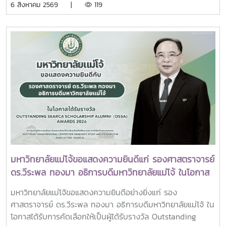
6 สิงหาคม 2569 |
119
แลกเปลี่ยนประสบการณ์ด้าน Reinventing University ผ่าน
บุคลากร รวมจำนวน 25 คน เป็นเจ้าภาพพระพิธีธรรมสวดพระ
ปาฐกถาจากวิทยากรต่างประเทศ การเสวนาเชิงยุทธศาสตร์ของ
อภิธรรมพระบรมศพสมเด็จพระนางเจ้าสิริกิติ์ พระบรมราชินีนาถ
ผู้นำเครือข่ายอุดมศึกษา การนำเสนอกรณีศึกษาการประยุกต์ใช้
พระบรมราชชนนีพันปีหลวง ณ พระที่นั่งดุสิตมหาปราสาท
AI และนวัตกรรมจากภาคเอกชน รวมถึงกิจกรรม Forum-to-
พระบรมมหาราชวัง และเข้ากราบถวายบังคมพระศพสมเด็จ
Action เพื่อร่วมกำหนดข้อเสนอเชิงนโยบายและแผนปฏิบัติการใน
พระเจ้าลูกเธอ เจ้าฟ้าพัชรกิติยาภา นเรนทิราเทพยวดี กรมหลวง
การขับเคลื่อนมหาวิทยาลัยไทยในอนาคตการเข้าร่วมประชุมในครั้ง
ราชสาริณีสิริพัชร มหาวัชรราชธิดา ณ พระที่นั่งพิมานรัตยา
นี้มหาวิทยาลัยแม่โจ้ติดตามทิศทางการเปลี่ยนแปลงของการ
พระบรมมหาราชวังการเข้าร่วมพิธีในครั้งนี้ นับเป็นพระ
อุดมศึกษาไทย พร้อมแลกเปลี่ยนองค์ความรู้และสร้างความร่วม
มหากรุณาธิคุณล้นเกล้าล้นกระหม่อมแก่คณะผู้บริหาร
มือกับเครือข่ายสถาบันอุดมศึกษาทั่วประเทศ เพื่อร่วมกันพัฒนา
มหาวิทยาลัย สมาคมศิษย์เก่า และบุคลากร มหาวิทยาลัยแม่โจ้ที่ได้
มหาวิทยาลัยไทยให้ก้าวทันการเปลี่ยนแปลงของโลกยุคดิจิทัล และ
ร่วมแสดงความจงรักภักดี ถวายความอาลัยและน้อมรำลึกในพระ
ยกระดับศักยภาพด้านการศึกษา วิจัย และนวัตกรรมอย่างยั่งยืน
มหากรุณาธิคุณอย่างหาที่สุดมิได้
มหาวิทยาลัยแม่โจ้ขอแสดงความยินดีแก่ รองศาสตราจารย์
ดร.วีระพล ทองมา อธิการบดีมหาวิทยาลัยแม่โจ้ ในโอกาส
ได้รับรางวัล Outstanding SEARCA Scholarship
มหาวิทยาลัยแม่โจ้ขอแสดงความยินดีอย่างยิ่งแก่ รอง
Alumni (OSSA) Awards 2026
ศาสตราจารย์ ดร.วีระพล ทองมา อธิการบดีมหาวิทยาลัยแม่โจ้ ใน
โอกาสได้รับการคัดเลือกให้เป็นผู้ได้รับรางวัล Outstanding