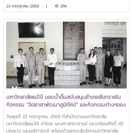
SEARCA Scholarship Alumni (OSSA) Awards 2026 จาก
23 กรกฎาคม 2569 |
256
ศูนย์ภูมิภาคเอเชียตะวันออกเฉียงใต้ว่าด้วยบัณฑิตศึกษาและการ
วิจัยด้านการเกษตร หรือ Southeast Asian Regional Center
for Graduate Study and Research in Agriculture
(SEARCA) นับเป็นรางวัลเกียรติยศระดับภูมิภาคที่มอบแก่ศิษย์
เก่าทุน SEARCA ผู้มีความสำเร็จโดดเด่นทางวิชาชีพ มีภาวะผู้นำ
และสร้างคุณูปการสำคัญต่อการพัฒนาการเกษตร ชนบท ชุมชน
และสังคมอย่างยั่งยืนรางวัล Outstanding SEARCA
Scholarship Alumni (OSSA) จัดตั้งขึ้นเพื่อเชิดชูเกียรติศิษย์
เก่าผู้ได้รับทุนการศึกษาระดับบัณฑิตศึกษาจาก SEARCA ซึ่งได้
นำองค์ความรู้ ประสบการณ์ และศักยภาพที่ได้รับจากการศึกษา
ไปสร้างคุณประโยชน์ต่อองค์กร ชุมชน ประเทศ และภูมิภาคเอเชีย
ตะวันออกเฉียงใต้ ตลอดจนเป็นแบบอย่างที่สะท้อนค่านิยมและ
ปรัชญาของ SEARCA ผ่านความสำเร็จในวิชาชีพ การบริการ
มหาวิทยาลัยแม่โจ้ มอบน้ำดื่มสนับสนุนอำเภอสันทรายใน
สาธารณะ และการอุทิศตนเพื่อส่วนรวมในปี 2026 การพิจารณา
กิจกรรม "จิตอาสาพัฒนาภูมิทัศน์" และกิจกรรมต่างๆของ
รางวัลครอบคลุมผลงานสำคัญ 4 ด้าน ได้แก่ การสอน
อำเภอสันทราย
(Teaching) การวิจัย (Research) การบริการสาธารณะและการ
วันพุธที่ 22 กรกฎาคม 2569 ที่สำนักงานมหาวิทยาลัย
พัฒนาชุมชน (Public Service and Community
มหาวิทยาลัยแม่โจ้ นำโดย รองศาสตราจารย์ ดร.เกรียงศักดิ์ ศรี
Development) และธุรกิจการเกษตรและการเป็นผู้ประกอบการ
เงินยวง รองอธิการบดี พร้อมด้วยคณะผู้บริหารมหาวิทยาลัย