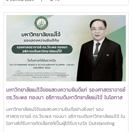
แลกเปลี่ยนประสบการณ์ด้าน Reinventing University ผ่าน
บุคลากร รวมจำนวน 25 คน เป็นเจ้าภาพพระพิธีธรรมสวดพระ
ปาฐกถาจากวิทยากรต่างประเทศ การเสวนาเชิงยุทธศาสตร์ของ
อภิธรรมพระบรมศพสมเด็จพระนางเจ้าสิริกิติ์ พระบรมราชินีนาถ
ผู้นำเครือข่ายอุดมศึกษา การนำเสนอกรณีศึกษาการประยุกต์ใช้
พระบรมราชชนนีพันปีหลวง ณ พระที่นั่งดุสิตมหาปราสาท
AI และนวัตกรรมจากภาคเอกชน รวมถึงกิจกรรม Forum-to-
พระบรมมหาราชวัง และเข้ากราบถวายบังคมพระศพสมเด็จ
Action เพื่อร่วมกำหนดข้อเสนอเชิงนโยบายและแผนปฏิบัติการใน
พระเจ้าลูกเธอ เจ้าฟ้าพัชรกิติยาภา นเรนทิราเทพยวดี กรมหลวง
การขับเคลื่อนมหาวิทยาลัยไทยในอนาคตการเข้าร่วมประชุมในครั้ง
ราชสาริณีสิริพัชร มหาวัชรราชธิดา ณ พระที่นั่งพิมานรัตยา
นี้มหาวิทยาลัยแม่โจ้ติดตามทิศทางการเปลี่ยนแปลงของการ
พระบรมมหาราชวังการเข้าร่วมพิธีในครั้งนี้ นับเป็นพระ
อุดมศึกษาไทย พร้อมแลกเปลี่ยนองค์ความรู้และสร้างความร่วม
มหากรุณาธิคุณล้นเกล้าล้นกระหม่อมแก่คณะผู้บริหาร
มือกับเครือข่ายสถาบันอุดมศึกษาทั่วประเทศ เพื่อร่วมกันพัฒนา
มหาวิทยาลัย สมาคมศิษย์เก่า และบุคลากร มหาวิทยาลัยแม่โจ้ที่ได้
มหาวิทยาลัยไทยให้ก้าวทันการเปลี่ยนแปลงของโลกยุคดิจิทัล และ
ร่วมแสดงความจงรักภักดี ถวายความอาลัยและน้อมรำลึกในพระ
ยกระดับศักยภาพด้านการศึกษา วิจัย และนวัตกรรมอย่างยั่งยืน
มหากรุณาธิคุณอย่างหาที่สุดมิได้
มหาวิทยาลัยแม่โจ้ขอแสดงความยินดีแก่ รองศาสตราจารย์
ดร.วีระพล ทองมา อธิการบดีมหาวิทยาลัยแม่โจ้ ในโอกาส
ได้รับรางวัล Outstanding SEARCA Scholarship
มหาวิทยาลัยแม่โจ้ขอแสดงความยินดีอย่างยิ่งแก่ รอง
Alumni (OSSA) Awards 2026
ศาสตราจารย์ ดร.วีระพล ทองมา อธิการบดีมหาวิทยาลัยแม่โจ้ ใน
โอกาสได้รับการคัดเลือกให้เป็นผู้ได้รับรางวัล Outstanding
SEARCA Scholarship Alumni (OSSA) Awards 2026 จาก