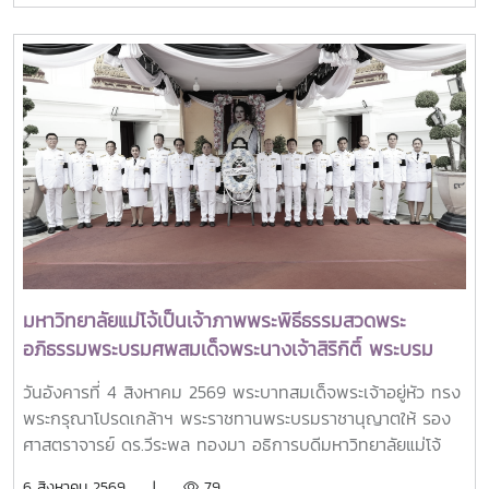
รัฐมนตรีและรัฐมนตรีว่าการกระทรวงการอุดมศึกษา
วิทยาศาสตร์ วิจัยและนวัตกรรม เป็นประธานเปิดงาน ณ โรงแรม
เซ็นทารา แกรนด์ แอท เซ็นทรัลพลาซ่าลาดพร้าว กทม.สำหรับ
การประชุม Thai University Presidential Forum 2026 มี
นายดนุพร ปุณณกันต์ ผู้ช่วยรัฐมนตรีประจำกระทรวง อว.
ทพญ.ศรีญาดา ปาลิมาพันธ์ ที่ปรึกษา รมว.อว. ศ.ดร.ศุภชัย
ปทุมนากุล ปลัดกระทรวง อว. ดร.พันธุ์เพิ่มศักดิ์ อารุณี รองปลัด
กระทรวง อว. นางศรินยา สาขากร ผู้ช่วยปลัดกระทรวง อว.
คณะผู้บริหารหน่วยงานในกระทรวง อว. Professor Tan Eng
Chye, President, National University of Singapore
Professor Yang Bin , Vice Chancellor, Tsinghua
University Council Professor Tan Eng Chye อธิการบดี
มหาวิทยาลัยแม่โจ้เป็นเจ้าภาพพระพิธีธรรมสวดพระ
มหาวิทยาลัยแห่งชาติสิงคโปร์ Professor Yang Bin รองประธาน
อภิธรรมพระบรมศพสมเด็จพระนางเจ้าสิริกิติ์ พระบรม
สภามหาวิทยาลัยชิงหวา ตลอดจนประธานที่ประชุมอธิการบดี ทั้ง
ราชินีนาถ พระบรมราชชนนีพันปีหลวง พร้อมเข้ากราบ
4 แห่ง ได้แก่ ที่ประชุมอธิการบดีแห่งประเทศไทย (ทปอ.) ที่ประชุม
วันอังคารที่ 4 สิงหาคม 2569 พระบาทสมเด็จพระเจ้าอยู่หัว ทรง
ถวายบังคมพระศพ สมเด็จพระเจ้าลูกเธอ เจ้าฟ้าพัชรกิติยา
อธิการบดีมหาวิทยาลัยราชภัฏ (ทปอ.มรภ.) ที่ประชุมอธิการบดี
พระกรุณาโปรดเกล้าฯ พระราชทานพระบรมราชานุญาตให้ รอง
ภา นเรนทิราเทพยวดี กรมหลวงราชสาริณีสิริพัชร มหา
มหาวิทยาลัยเทคโนโลยีราชมงคล (ทปอ.มทร.) สมาคมสถาบัน
ศาสตราจารย์ ดร.วีระพล ทองมา อธิการบดีมหาวิทยาลัยแม่โจ้
วัชรราชธิดา
อุดมศึกษาเอกชนแห่งประเทศไทย (สสอท.)ภายในงานยังมีการ
พร้อมด้วย คณะผู้บริหารมหาวิทยาลัย สมาคมศิษย์เก่า และ
6 สิงหาคม 2569 |
79