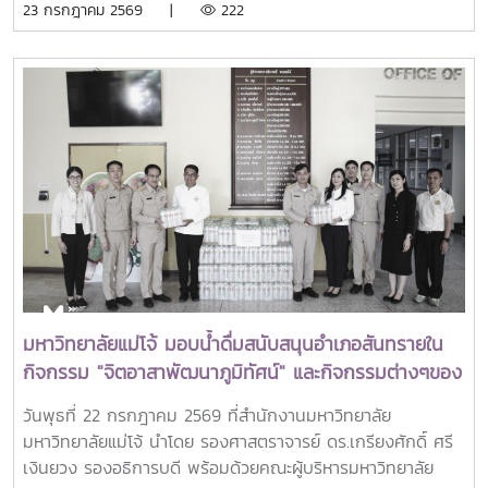
23 กรกฎาคม 2569 |
222
ศูนย์ภูมิภาคเอเชียตะวันออกเฉียงใต้ว่าด้วยบัณฑิตศึกษาและการ
วิจัยด้านการเกษตร หรือ Southeast Asian Regional Center
for Graduate Study and Research in Agriculture
(SEARCA) นับเป็นรางวัลเกียรติยศระดับภูมิภาคที่มอบแก่ศิษย์
เก่าทุน SEARCA ผู้มีความสำเร็จโดดเด่นทางวิชาชีพ มีภาวะผู้นำ
และสร้างคุณูปการสำคัญต่อการพัฒนาการเกษตร ชนบท ชุมชน
และสังคมอย่างยั่งยืนรางวัล Outstanding SEARCA
Scholarship Alumni (OSSA) จัดตั้งขึ้นเพื่อเชิดชูเกียรติศิษย์
เก่าผู้ได้รับทุนการศึกษาระดับบัณฑิตศึกษาจาก SEARCA ซึ่งได้
นำองค์ความรู้ ประสบการณ์ และศักยภาพที่ได้รับจากการศึกษา
ไปสร้างคุณประโยชน์ต่อองค์กร ชุมชน ประเทศ และภูมิภาคเอเชีย
ตะวันออกเฉียงใต้ ตลอดจนเป็นแบบอย่างที่สะท้อนค่านิยมและ
ปรัชญาของ SEARCA ผ่านความสำเร็จในวิชาชีพ การบริการ
มหาวิทยาลัยแม่โจ้ มอบน้ำดื่มสนับสนุนอำเภอสันทรายใน
สาธารณะ และการอุทิศตนเพื่อส่วนรวมในปี 2026 การพิจารณา
กิจกรรม "จิตอาสาพัฒนาภูมิทัศน์" และกิจกรรมต่างๆของ
รางวัลครอบคลุมผลงานสำคัญ 4 ด้าน ได้แก่ การสอน
อำเภอสันทราย
(Teaching) การวิจัย (Research) การบริการสาธารณะและการ
วันพุธที่ 22 กรกฎาคม 2569 ที่สำนักงานมหาวิทยาลัย
พัฒนาชุมชน (Public Service and Community
มหาวิทยาลัยแม่โจ้ นำโดย รองศาสตราจารย์ ดร.เกรียงศักดิ์ ศรี
Development) และธุรกิจการเกษตรและการเป็นผู้ประกอบการ
เงินยวง รองอธิการบดี พร้อมด้วยคณะผู้บริหารมหาวิทยาลัย