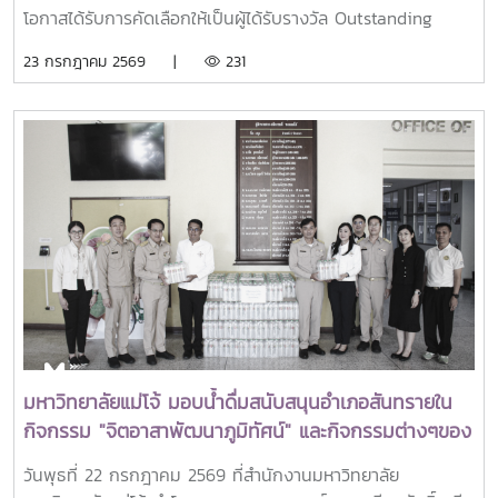
โอกาสได้รับการคัดเลือกให้เป็นผู้ได้รับรางวัล Outstanding
SEARCA Scholarship Alumni (OSSA) Awards 2026 จาก
23 กรกฎาคม 2569 |
231
ศูนย์ภูมิภาคเอเชียตะวันออกเฉียงใต้ว่าด้วยบัณฑิตศึกษาและการ
วิจัยด้านการเกษตร หรือ Southeast Asian Regional Center
for Graduate Study and Research in Agriculture
(SEARCA) นับเป็นรางวัลเกียรติยศระดับภูมิภาคที่มอบแก่ศิษย์
เก่าทุน SEARCA ผู้มีความสำเร็จโดดเด่นทางวิชาชีพ มีภาวะผู้นำ
และสร้างคุณูปการสำคัญต่อการพัฒนาการเกษตร ชนบท ชุมชน
และสังคมอย่างยั่งยืนรางวัล Outstanding SEARCA
Scholarship Alumni (OSSA) จัดตั้งขึ้นเพื่อเชิดชูเกียรติศิษย์
เก่าผู้ได้รับทุนการศึกษาระดับบัณฑิตศึกษาจาก SEARCA ซึ่งได้
นำองค์ความรู้ ประสบการณ์ และศักยภาพที่ได้รับจากการศึกษา
ไปสร้างคุณประโยชน์ต่อองค์กร ชุมชน ประเทศ และภูมิภาคเอเชีย
ตะวันออกเฉียงใต้ ตลอดจนเป็นแบบอย่างที่สะท้อนค่านิยมและ
ปรัชญาของ SEARCA ผ่านความสำเร็จในวิชาชีพ การบริการ
มหาวิทยาลัยแม่โจ้ มอบน้ำดื่มสนับสนุนอำเภอสันทรายใน
สาธารณะ และการอุทิศตนเพื่อส่วนรวมในปี 2026 การพิจารณา
กิจกรรม "จิตอาสาพัฒนาภูมิทัศน์" และกิจกรรมต่างๆของ
รางวัลครอบคลุมผลงานสำคัญ 4 ด้าน ได้แก่ การสอน
อำเภอสันทราย
(Teaching) การวิจัย (Research) การบริการสาธารณะและการ
วันพุธที่ 22 กรกฎาคม 2569 ที่สำนักงานมหาวิทยาลัย