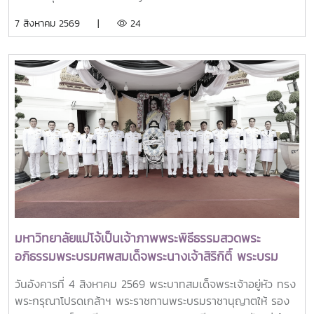
ใตัหัวข้อ “พลิกโฉมประเทศไทย พลิกโฉมมหาวิทยาลัยกับ AI” โดย
7 สิงหาคม 2569 |
24
ได้รับเกียรติจาก ศาสตราจารย์ ดร.ยศชนัน วงศ์สวัสดิ์ รองนายก
รัฐมนตรีและรัฐมนตรีว่าการกระทรวงการอุดมศึกษา
วิทยาศาสตร์ วิจัยและนวัตกรรม เป็นประธานเปิดงาน ณ โรงแรม
เซ็นทารา แกรนด์ แอท เซ็นทรัลพลาซ่าลาดพร้าว กทม.สำหรับ
การประชุม Thai University Presidential Forum 2026 มี
นายดนุพร ปุณณกันต์ ผู้ช่วยรัฐมนตรีประจำกระทรวง อว.
ทพญ.ศรีญาดา ปาลิมาพันธ์ ที่ปรึกษา รมว.อว. ศ.ดร.ศุภชัย
ปทุมนากุล ปลัดกระทรวง อว. ดร.พันธุ์เพิ่มศักดิ์ อารุณี รองปลัด
กระทรวง อว. นางศรินยา สาขากร ผู้ช่วยปลัดกระทรวง อว.
คณะผู้บริหารหน่วยงานในกระทรวง อว. Professor Tan Eng
Chye, President, National University of Singapore
Professor Yang Bin , Vice Chancellor, Tsinghua
University Council Professor Tan Eng Chye อธิการบดี
มหาวิทยาลัยแม่โจ้เป็นเจ้าภาพพระพิธีธรรมสวดพระ
มหาวิทยาลัยแห่งชาติสิงคโปร์ Professor Yang Bin รองประธาน
อภิธรรมพระบรมศพสมเด็จพระนางเจ้าสิริกิติ์ พระบรม
สภามหาวิทยาลัยชิงหวา ตลอดจนประธานที่ประชุมอธิการบดี ทั้ง
ราชินีนาถ พระบรมราชชนนีพันปีหลวง พร้อมเข้ากราบ
4 แห่ง ได้แก่ ที่ประชุมอธิการบดีแห่งประเทศไทย (ทปอ.) ที่ประชุม
วันอังคารที่ 4 สิงหาคม 2569 พระบาทสมเด็จพระเจ้าอยู่หัว ทรง
ถวายบังคมพระศพ สมเด็จพระเจ้าลูกเธอ เจ้าฟ้าพัชรกิติยา
อธิการบดีมหาวิทยาลัยราชภัฏ (ทปอ.มรภ.) ที่ประชุมอธิการบดี
พระกรุณาโปรดเกล้าฯ พระราชทานพระบรมราชานุญาตให้ รอง
ภา นเรนทิราเทพยวดี กรมหลวงราชสาริณีสิริพัชร มหา