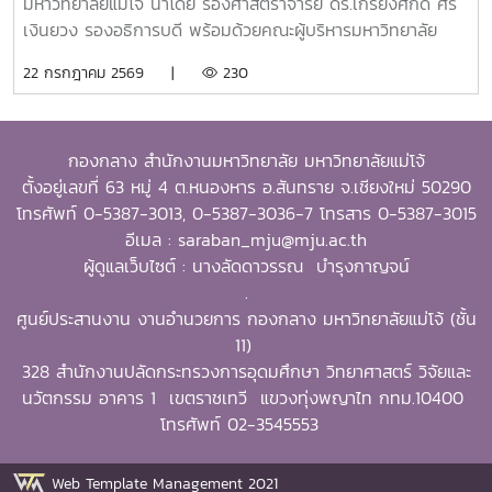
พัฒนาชุมชน (Public Service and Community
มหาวิทยาลัยแม่โจ้ นำโดย รองศาสตราจารย์ ดร.เกรียงศักดิ์ ศรี
Development) และธุรกิจการเกษตรและการเป็นผู้ประกอบการ
เงินยวง รองอธิการบดี พร้อมด้วยคณะผู้บริหารมหาวิทยาลัย
(Agribusiness and Entrepreneurship) โดยให้ความสำคัญ
ร่วมมอบน้ำดื่มแก่ นายนพดล สุระสังวาลย์ นายอำเภอสันทราย
22 กรกฎาคม 2569 |
230
กับผลงานที่สามารถสร้างผลกระทบอย่างเป็นรูปธรรมต่อการ
จำนวน 100 แพ็ค เพื่อใช้ในกิจกรรม “จิตอาสาพัฒนาภูมิทัศน์
พัฒนาการเกษตรและชนบทอย่างยั่งยืน โดยในปีนี้ การมอบ
อำเภอสันทราย จังหวัดเชียงใหม่” ซึ่งจัดขึ้นเนื่องในโอกาสวัน
รางวัล OSSA Awards 2026 มีความสำคัญเป็นพิเศษ เนื่องจาก
สำคัญของชาติไทย เพื่อเฉลิมพระเกียรติพระบาทสมเด็จ
จัดขึ้นในวาระเฉลิมฉลอง ครบรอบ 60 ปีของ SEARCA ซึ่งเป็น
กองกลาง สำนักงานมหาวิทยาลัย มหาวิทยาลัยแม่โจ้
พระเจ้าอยู่หัว เนื่องในโอกาสวันเฉลิมพระชนมพรรษา 28
องค์กรระดับภูมิภาคภายใต้ the Southeast Asian Ministers
ตั้งอยู่เลขที่ 63 หมู่ 4 ต.หนองหาร อ.สันทราย จ.เชียงใหม่ 50290
กรกฎาคม 2569 พร้อมทั้งสนับสนุนโครงการ “ชาวเชียงใหม่ปลูก
of Education (SEAMEO) และมีบทบาทสำคัญในการพัฒนา
โทรศัพท์ 0-5387-3013, 0-5387-3036-7 โทรสาร 0-5387-3015
ป่า รักษ์โลก เพิ่มพื้นที่สีเขียวสู่ชุมชน” แก่ผู้เข้าร่วมกิจกรรมและ
ศักยภาพบุคลากร ส่งเสริมการศึกษาและการวิจัย ตลอดจนสร้าง
อีเมล : saraban_mju@mju.ac.th
ประชาชนที่มาใช้บริการ
เครือข่ายความร่วมมือเพื่อการพัฒนาการเกษตรและชนบทใน
ผู้ดูแลเว็บไซต์ : นางลัดดาวรรณ บำรุงกาญจน์
ภูมิภาคเอเชียตะวันออกเฉียงใต้มาอย่างต่อเนื่องจากศิษย์เก่าทุน
.
DAAD–SEARCA สู่ผู้นำมหาวิทยาลัยด้านการเกษตรรอง
ศูนย์ประสานงาน งานอำนวยการ กองกลาง มหาวิทยาลัยแม่โจ้ (ชั้น
ศาสตราจารย์ ดร.วีระพล ทองมา เป็นศิษย์เก่าของ University
11)
of the Philippines Los Baños (UPLB) ประเทศฟิลิปปินส์
328 สำนักงานปลัดกระทรวงการอุดมศึกษา วิทยาศาสตร์ วิจัยและ
โดยได้รับทุนการศึกษาระดับปริญญาเอกจาก German
นวัตกรรม อาคาร 1 เขตราชเทวี แขวงทุ่งพญาไท กทม.10400
Academic Exchange Service (DAAD)–SEARCA
โทรศัพท์ 02-3545553
Scholarship และสำเร็จการศึกษาระดับ Doctor of Philosophy
(Ph.D.) in Extension Education จาก University of the
Web Template Management 2021