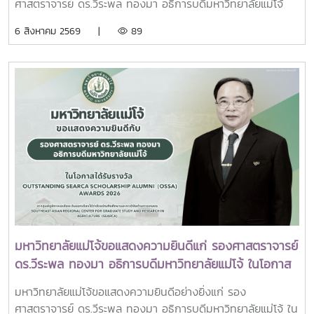
มหาวิทยาลัยเทคโนโลยีราชมงคล (ทปอ.มทร.) สมาคมสถาบัน
ศาสตราจารย์ ดร.วีระพล ทองมา อธิการบดีมหาวิทยาลัยแม่โจ้
วัชรราชธิดา
อุดมศึกษาเอกชนแห่งประเทศไทย (สสอท.)ภายในงานยังมีการ
พร้อมด้วย คณะผู้บริหารมหาวิทยาลัย สมาคมศิษย์เก่า และ
6 สิงหาคม 2569 |
89
แลกเปลี่ยนประสบการณ์ด้าน Reinventing University ผ่าน
บุคลากร รวมจำนวน 25 คน เป็นเจ้าภาพพระพิธีธรรมสวดพระ
ปาฐกถาจากวิทยากรต่างประเทศ การเสวนาเชิงยุทธศาสตร์ของ
อภิธรรมพระบรมศพสมเด็จพระนางเจ้าสิริกิติ์ พระบรมราชินีนาถ
ผู้นำเครือข่ายอุดมศึกษา การนำเสนอกรณีศึกษาการประยุกต์ใช้
พระบรมราชชนนีพันปีหลวง ณ พระที่นั่งดุสิตมหาปราสาท
AI และนวัตกรรมจากภาคเอกชน รวมถึงกิจกรรม Forum-to-
พระบรมมหาราชวัง และเข้ากราบถวายบังคมพระศพสมเด็จ
Action เพื่อร่วมกำหนดข้อเสนอเชิงนโยบายและแผนปฏิบัติการใน
พระเจ้าลูกเธอ เจ้าฟ้าพัชรกิติยาภา นเรนทิราเทพยวดี กรมหลวง
การขับเคลื่อนมหาวิทยาลัยไทยในอนาคตการเข้าร่วมประชุมในครั้ง
ราชสาริณีสิริพัชร มหาวัชรราชธิดา ณ พระที่นั่งพิมานรัตยา
นี้มหาวิทยาลัยแม่โจ้ติดตามทิศทางการเปลี่ยนแปลงของการ
พระบรมมหาราชวังการเข้าร่วมพิธีในครั้งนี้ นับเป็นพระ
อุดมศึกษาไทย พร้อมแลกเปลี่ยนองค์ความรู้และสร้างความร่วม
มหากรุณาธิคุณล้นเกล้าล้นกระหม่อมแก่คณะผู้บริหาร
มือกับเครือข่ายสถาบันอุดมศึกษาทั่วประเทศ เพื่อร่วมกันพัฒนา
มหาวิทยาลัย สมาคมศิษย์เก่า และบุคลากร มหาวิทยาลัยแม่โจ้ที่ได้
มหาวิทยาลัยไทยให้ก้าวทันการเปลี่ยนแปลงของโลกยุคดิจิทัล และ
ร่วมแสดงความจงรักภักดี ถวายความอาลัยและน้อมรำลึกในพระ
ยกระดับศักยภาพด้านการศึกษา วิจัย และนวัตกรรมอย่างยั่งยืน
มหากรุณาธิคุณอย่างหาที่สุดมิได้
มหาวิทยาลัยแม่โจ้ขอแสดงความยินดีแก่ รองศาสตราจารย์
ดร.วีระพล ทองมา อธิการบดีมหาวิทยาลัยแม่โจ้ ในโอกาส
ได้รับรางวัล Outstanding SEARCA Scholarship
มหาวิทยาลัยแม่โจ้ขอแสดงความยินดีอย่างยิ่งแก่ รอง
Alumni (OSSA) Awards 2026
ศาสตราจารย์ ดร.วีระพล ทองมา อธิการบดีมหาวิทยาลัยแม่โจ้ ใน