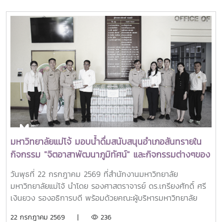
วิจัยด้านการเกษตร หรือ Southeast Asian Regional Center
for Graduate Study and Research in Agriculture
(SEARCA) นับเป็นรางวัลเกียรติยศระดับภูมิภาคที่มอบแก่ศิษย์
เก่าทุน SEARCA ผู้มีความสำเร็จโดดเด่นทางวิชาชีพ มีภาวะผู้นำ
และสร้างคุณูปการสำคัญต่อการพัฒนาการเกษตร ชนบท ชุมชน
และสังคมอย่างยั่งยืนรางวัล Outstanding SEARCA
Scholarship Alumni (OSSA) จัดตั้งขึ้นเพื่อเชิดชูเกียรติศิษย์
เก่าผู้ได้รับทุนการศึกษาระดับบัณฑิตศึกษาจาก SEARCA ซึ่งได้
นำองค์ความรู้ ประสบการณ์ และศักยภาพที่ได้รับจากการศึกษา
ไปสร้างคุณประโยชน์ต่อองค์กร ชุมชน ประเทศ และภูมิภาคเอเชีย
ตะวันออกเฉียงใต้ ตลอดจนเป็นแบบอย่างที่สะท้อนค่านิยมและ
ปรัชญาของ SEARCA ผ่านความสำเร็จในวิชาชีพ การบริการ
มหาวิทยาลัยแม่โจ้ มอบน้ำดื่มสนับสนุนอำเภอสันทรายใน
สาธารณะ และการอุทิศตนเพื่อส่วนรวมในปี 2026 การพิจารณา
กิจกรรม "จิตอาสาพัฒนาภูมิทัศน์" และกิจกรรมต่างๆของ
รางวัลครอบคลุมผลงานสำคัญ 4 ด้าน ได้แก่ การสอน
อำเภอสันทราย
(Teaching) การวิจัย (Research) การบริการสาธารณะและการ
วันพุธที่ 22 กรกฎาคม 2569 ที่สำนักงานมหาวิทยาลัย
พัฒนาชุมชน (Public Service and Community
มหาวิทยาลัยแม่โจ้ นำโดย รองศาสตราจารย์ ดร.เกรียงศักดิ์ ศรี
Development) และธุรกิจการเกษตรและการเป็นผู้ประกอบการ
เงินยวง รองอธิการบดี พร้อมด้วยคณะผู้บริหารมหาวิทยาลัย
(Agribusiness and Entrepreneurship) โดยให้ความสำคัญ
ร่วมมอบน้ำดื่มแก่ นายนพดล สุระสังวาลย์ นายอำเภอสันทราย
22 กรกฎาคม 2569 |
236
กับผลงานที่สามารถสร้างผลกระทบอย่างเป็นรูปธรรมต่อการ
จำนวน 100 แพ็ค เพื่อใช้ในกิจกรรม “จิตอาสาพัฒนาภูมิทัศน์