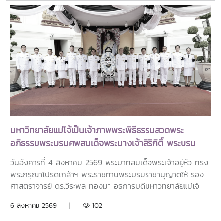
วิทยาศาสตร์ วิจัยและนวัตกรรม เป็นประธานเปิดงาน ณ โรงแรม
เซ็นทารา แกรนด์ แอท เซ็นทรัลพลาซ่าลาดพร้าว กทม.สำหรับ
การประชุม Thai University Presidential Forum 2026 มี
นายดนุพร ปุณณกันต์ ผู้ช่วยรัฐมนตรีประจำกระทรวง อว.
ทพญ.ศรีญาดา ปาลิมาพันธ์ ที่ปรึกษา รมว.อว. ศ.ดร.ศุภชัย
ปทุมนากุล ปลัดกระทรวง อว. ดร.พันธุ์เพิ่มศักดิ์ อารุณี รองปลัด
กระทรวง อว. นางศรินยา สาขากร ผู้ช่วยปลัดกระทรวง อว.
คณะผู้บริหารหน่วยงานในกระทรวง อว. Professor Tan Eng
Chye, President, National University of Singapore
Professor Yang Bin , Vice Chancellor, Tsinghua
University Council Professor Tan Eng Chye อธิการบดี
มหาวิทยาลัยแม่โจ้เป็นเจ้าภาพพระพิธีธรรมสวดพระ
มหาวิทยาลัยแห่งชาติสิงคโปร์ Professor Yang Bin รองประธาน
อภิธรรมพระบรมศพสมเด็จพระนางเจ้าสิริกิติ์ พระบรม
สภามหาวิทยาลัยชิงหวา ตลอดจนประธานที่ประชุมอธิการบดี ทั้ง
ราชินีนาถ พระบรมราชชนนีพันปีหลวง พร้อมเข้ากราบ
4 แห่ง ได้แก่ ที่ประชุมอธิการบดีแห่งประเทศไทย (ทปอ.) ที่ประชุม
วันอังคารที่ 4 สิงหาคม 2569 พระบาทสมเด็จพระเจ้าอยู่หัว ทรง
ถวายบังคมพระศพ สมเด็จพระเจ้าลูกเธอ เจ้าฟ้าพัชรกิติยา
อธิการบดีมหาวิทยาลัยราชภัฏ (ทปอ.มรภ.) ที่ประชุมอธิการบดี
พระกรุณาโปรดเกล้าฯ พระราชทานพระบรมราชานุญาตให้ รอง
ภา นเรนทิราเทพยวดี กรมหลวงราชสาริณีสิริพัชร มหา
มหาวิทยาลัยเทคโนโลยีราชมงคล (ทปอ.มทร.) สมาคมสถาบัน
ศาสตราจารย์ ดร.วีระพล ทองมา อธิการบดีมหาวิทยาลัยแม่โจ้
วัชรราชธิดา
อุดมศึกษาเอกชนแห่งประเทศไทย (สสอท.)ภายในงานยังมีการ
พร้อมด้วย คณะผู้บริหารมหาวิทยาลัย สมาคมศิษย์เก่า และ
6 สิงหาคม 2569 |
102
แลกเปลี่ยนประสบการณ์ด้าน Reinventing University ผ่าน
บุคลากร รวมจำนวน 25 คน เป็นเจ้าภาพพระพิธีธรรมสวดพระ
ปาฐกถาจากวิทยากรต่างประเทศ การเสวนาเชิงยุทธศาสตร์ของ