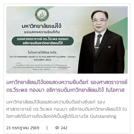
อภิธรรมพระบรมศพสมเด็จพระนางเจ้าสิริกิติ์ พระบรมราชินีนาถ
ผู้นำเครือข่ายอุดมศึกษา การนำเสนอกรณีศึกษาการประยุกต์ใช้
พระบรมราชชนนีพันปีหลวง ณ พระที่นั่งดุสิตมหาปราสาท
AI และนวัตกรรมจากภาคเอกชน รวมถึงกิจกรรม Forum-to-
พระบรมมหาราชวัง และเข้ากราบถวายบังคมพระศพสมเด็จ
Action เพื่อร่วมกำหนดข้อเสนอเชิงนโยบายและแผนปฏิบัติการใน
พระเจ้าลูกเธอ เจ้าฟ้าพัชรกิติยาภา นเรนทิราเทพยวดี กรมหลวง
การขับเคลื่อนมหาวิทยาลัยไทยในอนาคตการเข้าร่วมประชุมในครั้ง
ราชสาริณีสิริพัชร มหาวัชรราชธิดา ณ พระที่นั่งพิมานรัตยา
นี้มหาวิทยาลัยแม่โจ้ติดตามทิศทางการเปลี่ยนแปลงของการ
พระบรมมหาราชวังการเข้าร่วมพิธีในครั้งนี้ นับเป็นพระ
อุดมศึกษาไทย พร้อมแลกเปลี่ยนองค์ความรู้และสร้างความร่วม
มหากรุณาธิคุณล้นเกล้าล้นกระหม่อมแก่คณะผู้บริหาร
มือกับเครือข่ายสถาบันอุดมศึกษาทั่วประเทศ เพื่อร่วมกันพัฒนา
มหาวิทยาลัย สมาคมศิษย์เก่า และบุคลากร มหาวิทยาลัยแม่โจ้ที่ได้
มหาวิทยาลัยไทยให้ก้าวทันการเปลี่ยนแปลงของโลกยุคดิจิทัล และ
ร่วมแสดงความจงรักภักดี ถวายความอาลัยและน้อมรำลึกในพระ
ยกระดับศักยภาพด้านการศึกษา วิจัย และนวัตกรรมอย่างยั่งยืน
มหากรุณาธิคุณอย่างหาที่สุดมิได้
มหาวิทยาลัยแม่โจ้ขอแสดงความยินดีแก่ รองศาสตราจารย์
ดร.วีระพล ทองมา อธิการบดีมหาวิทยาลัยแม่โจ้ ในโอกาส
ได้รับรางวัล Outstanding SEARCA Scholarship
มหาวิทยาลัยแม่โจ้ขอแสดงความยินดีอย่างยิ่งแก่ รอง
Alumni (OSSA) Awards 2026
ศาสตราจารย์ ดร.วีระพล ทองมา อธิการบดีมหาวิทยาลัยแม่โจ้ ใน
โอกาสได้รับการคัดเลือกให้เป็นผู้ได้รับรางวัล Outstanding
SEARCA Scholarship Alumni (OSSA) Awards 2026 จาก
23 กรกฎาคม 2569 |
242
ศูนย์ภูมิภาคเอเชียตะวันออกเฉียงใต้ว่าด้วยบัณฑิตศึกษาและการ