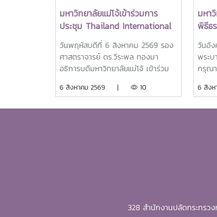
มหาวิทยาลัยแม่โจ้เข้าร่วมการ
มหาวิ
ประชุม Thailand International
พิธี
Conference on Education
ศพสมเ
วันพฤหัสบดีที่ 6 สิงหาคม 2569 รอง
วันอั
Research (ThaiCER) 2026
พระบ
ศาสตราจารย์ ดร.วีระพล ทองมา
พระบา
ชนนี
อธิการบดีมหาวิทยาลัยแม่โจ้ เข้าร่วม
กรุณา
ถวาย
การประชุมเข้าร่วมการประชุม Thai
พระบร
6 สิงหาคม 2569 |
10
6 สิ
ลูกเธ
University Presidents Forum
ศาสตร
ราเท
2026 ภายใตัหัวข้อ “พลิกโฉม
อธิกา
พัชร 
ประเทศไทย พลิกโฉมมหาวิทยาลัยกับ
ด้วย 
AI” โดยได้รับเกียรติจาก ศาสตราจารย์
สมาคม
ดร.ยศชนัน วงศ์สวัสดิ์ รองนายก
จำนวน
รัฐมนตรีและรัฐมนตรีว่าการกระทรวง
พิธี
การอุดมศึกษา วิทยาศาสตร์ วิจัยและ
สมเด็จ
นวัตกรรม เป็นประธานเปิดงาน ณ
ราชิน
โรงแรมเซ็นทารา แกรนด์ แอท
ณ พระ
เซ็นทรัลพลาซ่าลาดพร้าว กทม.สำหรับ
มหารา
328 สำนักงานปลัดกระทรวงก
การประชุม Thai University
พระศพ