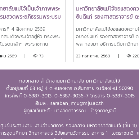
ทยาลัยแม่โจ้เป็นเจ้าภาพพระ
มหาวิทยาลัยแม่โจ้ขอแสดงค
ธรรมสวดพระอภิธรรมพระบรม
ยินดีแก่ รองศาสตราจารย์ ดร
ด็จพระนางเจ้าสิริกิติ์
พล ทองมา อธิการบดีมหาวิท
งคารที่ 4 สิงหาคม 2569
มหาวิทยาลัยแม่โจ้ขอแสดงความย
รมราชินีนาถ พระบรมราช
แม่โจ้ ในโอกาสได้รับรางวัล
ทสมเด็จพระเจ้าอยู่หัว ทรงพระ
อย่างยิ่งแก่ รองศาสตราจารย์ ดร
พันปีหลวง พร้อมเข้ากราบ
Outstanding SEARCA
โปรดเกล้าฯ พระราชทาน
พล ทองมา อธิการบดีมหาวิทยาล
บังคมพระศพ สมเด็จพระเจ้า
Scholarship Alumni (OSS
มราชานุญาตให้ รอง
โจ้ ในโอกาสได้รับการคัดเลือกให้เ
งหาคม 2569 |
73
23 กรกฎาคม 2569 |
22
อ เจ้าฟ้าพัชรกิติยาภา นเรนทิ
Awards 2026
าจารย์ ดร.วีระพล ทองมา
ได้รับรางวัล Outstanding S
พยวดี กรมหลวงราชสาริณีสิริ
รบดีมหาวิทยาลัยแม่โจ้ พร้อม
Scholarship Alumni (OSSA)
มหาวัชรราชธิดา
คณะผู้บริหารมหาวิทยาลัย
Awards 2026 จากศูนย์ภูมิภาคเ
กองกลาง สำนักงานมหาวิทยาลัย มหาวิทยาลัยแม่โจ้
ศิษย์เก่า และบุคลากร รวม
ตะวันออกเฉียงใต้ว่าด้วยบัณฑิต
ตั้งอยู่เลขที่ 63 หมู่ 4 ต.หนองหาร อ.สันทราย จ.เชียงใหม่ 50290
 25 คน เป็นเจ้าภาพพระ
และการวิจัยด้านการเกษตร หรือ
โทรศัพท์ 0-5387-3013, 0-5387-3036-7 โทรสาร 0-5387-3015
ธรรมสวดพระอภิธรรมพระบรมศพ
Southeast Asian Regional 
อีเมล : saraban_mju@mju.ac.th
พระนางเจ้าสิริกิติ์ พระบรม
for Graduate Study and Res
ผู้ดูแลเว็บไซต์ : นางลัดดาวรรณ บำรุงกาญจน์
ีนาถ พระบรมราชชนนีพันปีหลวง
in Agriculture (SEARCA) นับ
.
ที่นั่งดุสิตมหาปราสาท พระบรม
รางวัลเกียรติยศระดับภูมิภาคที่
ศูนย์ประสานงาน งานอำนวยการ กองกลาง มหาวิทยาลัยแม่โจ้ (ชั้น 11)
ชวัง และเข้ากราบถวายบังคม
ศิษย์เก่าทุน SEARCA ผู้มีความส
ารอุดมศึกษา วิทยาศาสตร์ วิจัยและนวัตกรรม อาคาร 1 เขตราชเทว
สมเด็จพระเจ้าลูกเธอ เจ้าฟ้า
โดดเด่นทางวิชาชีพ มีภาวะผู้นำ 