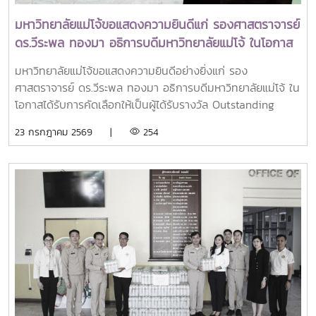
มหาวิทยาลัยแม่โจ้ขอแสดงความยินดีแก่ รองศาสตราจารย์
ดร.วีระพล ทองมา อธิการบดีมหาวิทยาลัยแม่โจ้ ในโอกาส
ได้รับรางวัล Outstanding SEARCA Scholarship
มหาวิทยาลัยแม่โจ้ขอแสดงความยินดีอย่างยิ่งแก่ รอง
Alumni (OSSA) Awards 2026
ศาสตราจารย์ ดร.วีระพล ทองมา อธิการบดีมหาวิทยาลัยแม่โจ้ ใน
โอกาสได้รับการคัดเลือกให้เป็นผู้ได้รับรางวัล Outstanding
SEARCA Scholarship Alumni (OSSA) Awards 2026 จาก
23 กรกฎาคม 2569 |
254
ศูนย์ภูมิภาคเอเชียตะวันออกเฉียงใต้ว่าด้วยบัณฑิตศึกษาและการ
วิจัยด้านการเกษตร หรือ Southeast Asian Regional Center
for Graduate Study and Research in Agriculture
(SEARCA) นับเป็นรางวัลเกียรติยศระดับภูมิภาคที่มอบแก่ศิษย์
เก่าทุน SEARCA ผู้มีความสำเร็จโดดเด่นทางวิชาชีพ มีภาวะผู้นำ
และสร้างคุณูปการสำคัญต่อการพัฒนาการเกษตร ชนบท ชุมชน
และสังคมอย่างยั่งยืนรางวัล Outstanding SEARCA
Scholarship Alumni (OSSA) จัดตั้งขึ้นเพื่อเชิดชูเกียรติศิษย์
เก่าผู้ได้รับทุนการศึกษาระดับบัณฑิตศึกษาจาก SEARCA ซึ่งได้
นำองค์ความรู้ ประสบการณ์ และศักยภาพที่ได้รับจากการศึกษา
ไปสร้างคุณประโยชน์ต่อองค์กร ชุมชน ประเทศ และภูมิภาคเอเชีย