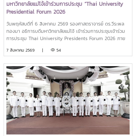
มหาวิทยาลัยแม่โจ้เข้าร่วมการประชุม “Thai University
Presidential Forum 2026
วันพฤหัสบดีที่ 6 สิงหาคม 2569 รองศาสตราจารย์ ดร.วีระพล
ทองมา อธิการบดีมหาวิทยาลัยแม่โจ้ เข้าร่วมการประชุมเข้าร่วม
การประชุม Thai University Presidents Forum 2026 ภาย
ใตัหัวข้อ “พลิกโฉมประเทศไทย พลิกโฉมมหาวิทยาลัยกับ AI” โดย
7 สิงหาคม 2569 |
54
ได้รับเกียรติจาก ศาสตราจารย์ ดร.ยศชนัน วงศ์สวัสดิ์ รองนายก
รัฐมนตรีและรัฐมนตรีว่าการกระทรวงการอุดมศึกษา
วิทยาศาสตร์ วิจัยและนวัตกรรม เป็นประธานเปิดงาน ณ โรงแรม
เซ็นทารา แกรนด์ แอท เซ็นทรัลพลาซ่าลาดพร้าว กทม.สำหรับ
การประชุม Thai University Presidential Forum 2026 มี
นายดนุพร ปุณณกันต์ ผู้ช่วยรัฐมนตรีประจำกระทรวง อว.
ทพญ.ศรีญาดา ปาลิมาพันธ์ ที่ปรึกษา รมว.อว. ศ.ดร.ศุภชัย
ปทุมนากุล ปลัดกระทรวง อว. ดร.พันธุ์เพิ่มศักดิ์ อารุณี รองปลัด
กระทรวง อว. นางศรินยา สาขากร ผู้ช่วยปลัดกระทรวง อว.
คณะผู้บริหารหน่วยงานในกระทรวง อว. Professor Tan Eng
Chye, President, National University of Singapore
Professor Yang Bin , Vice Chancellor, Tsinghua