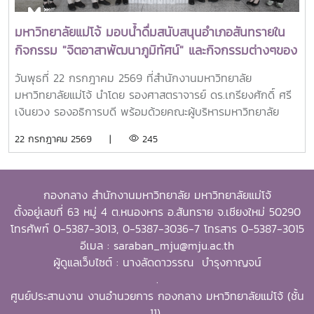
ตะวันออกเฉียงใต้ ตลอดจนเป็นแบบอย่างที่สะท้อนค่านิยมและ
ปรัชญาของ SEARCA ผ่านความสำเร็จในวิชาชีพ การบริการ
มหาวิทยาลัยแม่โจ้ มอบน้ำดื่มสนับสนุนอำเภอสันทรายใน
สาธารณะ และการอุทิศตนเพื่อส่วนรวมในปี 2026 การพิจารณา
กิจกรรม "จิตอาสาพัฒนาภูมิทัศน์" และกิจกรรมต่างๆของ
รางวัลครอบคลุมผลงานสำคัญ 4 ด้าน ได้แก่ การสอน
อำเภอสันทราย
(Teaching) การวิจัย (Research) การบริการสาธารณะและการ
วันพุธที่ 22 กรกฎาคม 2569 ที่สำนักงานมหาวิทยาลัย
พัฒนาชุมชน (Public Service and Community
มหาวิทยาลัยแม่โจ้ นำโดย รองศาสตราจารย์ ดร.เกรียงศักดิ์ ศรี
Development) และธุรกิจการเกษตรและการเป็นผู้ประกอบการ
เงินยวง รองอธิการบดี พร้อมด้วยคณะผู้บริหารมหาวิทยาลัย
(Agribusiness and Entrepreneurship) โดยให้ความสำคัญ
ร่วมมอบน้ำดื่มแก่ นายนพดล สุระสังวาลย์ นายอำเภอสันทราย
22 กรกฎาคม 2569 |
245
กับผลงานที่สามารถสร้างผลกระทบอย่างเป็นรูปธรรมต่อการ
จำนวน 100 แพ็ค เพื่อใช้ในกิจกรรม “จิตอาสาพัฒนาภูมิทัศน์
พัฒนาการเกษตรและชนบทอย่างยั่งยืน โดยในปีนี้ การมอบ
อำเภอสันทราย จังหวัดเชียงใหม่” ซึ่งจัดขึ้นเนื่องในโอกาสวัน
รางวัล OSSA Awards 2026 มีความสำคัญเป็นพิเศษ เนื่องจาก
สำคัญของชาติไทย เพื่อเฉลิมพระเกียรติพระบาทสมเด็จ
จัดขึ้นในวาระเฉลิมฉลอง ครบรอบ 60 ปีของ SEARCA ซึ่งเป็น
กองกลาง สำนักงานมหาวิทยาลัย มหาวิทยาลัยแม่โจ้
พระเจ้าอยู่หัว เนื่องในโอกาสวันเฉลิมพระชนมพรรษา 28
องค์กรระดับภูมิภาคภายใต้ the Southeast Asian Ministers
ตั้งอยู่เลขที่ 63 หมู่ 4 ต.หนองหาร อ.สันทราย จ.เชียงใหม่ 50290
กรกฎาคม 2569 พร้อมทั้งสนับสนุนโครงการ “ชาวเชียงใหม่ปลูก
of Education (SEAMEO) และมีบทบาทสำคัญในการพัฒนา
โทรศัพท์ 0-5387-3013, 0-5387-3036-7 โทรสาร 0-5387-3015
ป่า รักษ์โลก เพิ่มพื้นที่สีเขียวสู่ชุมชน” แก่ผู้เข้าร่วมกิจกรรมและ
ศักยภาพบุคลากร ส่งเสริมการศึกษาและการวิจัย ตลอดจนสร้าง
อีเมล : saraban_mju@mju.ac.th
ประชาชนที่มาใช้บริการ
เครือข่ายความร่วมมือเพื่อการพัฒนาการเกษตรและชนบทใน
ผู้ดูแลเว็บไซต์ : นางลัดดาวรรณ บำรุงกาญจน์
ภูมิภาคเอเชียตะวันออกเฉียงใต้มาอย่างต่อเนื่องจากศิษย์เก่าทุน
.
DAAD–SEARCA สู่ผู้นำมหาวิทยาลัยด้านการเกษตรรอง
ศูนย์ประสานงาน งานอำนวยการ กองกลาง มหาวิทยาลัยแม่โจ้ (ชั้น
ศาสตราจารย์ ดร.วีระพล ทองมา เป็นศิษย์เก่าของ University
11)