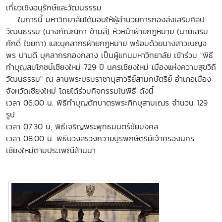
เที่ยวเชิงอนุรักษ์และวัฒนธรรม
ในการนี้ มหาวิทยาลัยได้มอบให้ผู้อำนวยการกองส่งเสริมศิลป
วัฒนธรรม (นางกัณณิกา ข้ามสี่) หัวหน้าฝ่ายกฎหมาย (นายเสริม
ศักดิ์ ไชยทา) และบุคลากรฝ่ายกฏหมาย พร้อมด้วยนางสาวเบญจ
พร ปานดี บุคลากรกองกลาง เป็นผู้แทนมหาวิทยาลัย เข้าร่วม "พิธี
ทำบุญสมโภชน์เชียงใหม่ 729 ปี นครเชียงใหม่ เมืองแห่งความสุขวิถี
วัฒนธรรม" ณ ลานพระบรมราชานุสาวรีย์สามกษัตริย์ อำเภอเมือง
จังหวัดเชียงใหม่ โดยได้ร่วมกิจกรรมในพิธี ดังนี้
เวลา 06.00 น. พิธีทำบุญตักบาตรพระภิกษุสามเณร จำนวน 129
รูป
เวลา 07.30 น, พิธีเจริญพระพุทธมนตร์ชัยมงคล
เวลา 08.00 น. พิธีบวงสรวงถวายบูรพกษัตริย์เจ้าครองนคร
เชียงใหม่ตามประเพณีล้านนา