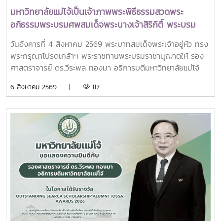
University Council Professor Tan Eng Chye อธิการบดี
มหาวิทยาลัยแม่โจ้เป็นเจ้าภาพพระพิธีธรรมสวดพระ
มหาวิทยาลัยแห่งชาติสิงคโปร์ Professor Yang Bin รองประธาน
อภิธรรมพระบรมศพสมเด็จพระนางเจ้าสิริกิติ์ พระบรม
สภามหาวิทยาลัยชิงหวา ตลอดจนประธานที่ประชุมอธิการบดี ทั้ง
ราชินีนาถ พระบรมราชชนนีพันปีหลวง พร้อมเข้ากราบ
4 แห่ง ได้แก่ ที่ประชุมอธิการบดีแห่งประเทศไทย (ทปอ.) ที่ประชุม
วันอังคารที่ 4 สิงหาคม 2569 พระบาทสมเด็จพระเจ้าอยู่หัว ทรง
ถวายบังคมพระศพ สมเด็จพระเจ้าลูกเธอ เจ้าฟ้าพัชรกิติยา
อธิการบดีมหาวิทยาลัยราชภัฏ (ทปอ.มรภ.) ที่ประชุมอธิการบดี
พระกรุณาโปรดเกล้าฯ พระราชทานพระบรมราชานุญาตให้ รอง
ภา นเรนทิราเทพยวดี กรมหลวงราชสาริณีสิริพัชร มหา
มหาวิทยาลัยเทคโนโลยีราชมงคล (ทปอ.มทร.) สมาคมสถาบัน
ศาสตราจารย์ ดร.วีระพล ทองมา อธิการบดีมหาวิทยาลัยแม่โจ้
วัชรราชธิดา
อุดมศึกษาเอกชนแห่งประเทศไทย (สสอท.)ภายในงานยังมีการ
พร้อมด้วย คณะผู้บริหารมหาวิทยาลัย สมาคมศิษย์เก่า และ
6 สิงหาคม 2569 |
117
แลกเปลี่ยนประสบการณ์ด้าน Reinventing University ผ่าน
บุคลากร รวมจำนวน 25 คน เป็นเจ้าภาพพระพิธีธรรมสวดพระ
ปาฐกถาจากวิทยากรต่างประเทศ การเสวนาเชิงยุทธศาสตร์ของ
อภิธรรมพระบรมศพสมเด็จพระนางเจ้าสิริกิติ์ พระบรมราชินีนาถ
ผู้นำเครือข่ายอุดมศึกษา การนำเสนอกรณีศึกษาการประยุกต์ใช้
พระบรมราชชนนีพันปีหลวง ณ พระที่นั่งดุสิตมหาปราสาท
AI และนวัตกรรมจากภาคเอกชน รวมถึงกิจกรรม Forum-to-
พระบรมมหาราชวัง และเข้ากราบถวายบังคมพระศพสมเด็จ
Action เพื่อร่วมกำหนดข้อเสนอเชิงนโยบายและแผนปฏิบัติการใน
พระเจ้าลูกเธอ เจ้าฟ้าพัชรกิติยาภา นเรนทิราเทพยวดี กรมหลวง
การขับเคลื่อนมหาวิทยาลัยไทยในอนาคตการเข้าร่วมประชุมในครั้ง
ราชสาริณีสิริพัชร มหาวัชรราชธิดา ณ พระที่นั่งพิมานรัตยา
นี้มหาวิทยาลัยแม่โจ้ติดตามทิศทางการเปลี่ยนแปลงของการ
พระบรมมหาราชวังการเข้าร่วมพิธีในครั้งนี้ นับเป็นพระ
อุดมศึกษาไทย พร้อมแลกเปลี่ยนองค์ความรู้และสร้างความร่วม
มหากรุณาธิคุณล้นเกล้าล้นกระหม่อมแก่คณะผู้บริหาร
มือกับเครือข่ายสถาบันอุดมศึกษาทั่วประเทศ เพื่อร่วมกันพัฒนา
มหาวิทยาลัย สมาคมศิษย์เก่า และบุคลากร มหาวิทยาลัยแม่โจ้ที่ได้
มหาวิทยาลัยไทยให้ก้าวทันการเปลี่ยนแปลงของโลกยุคดิจิทัล และ
ร่วมแสดงความจงรักภักดี ถวายความอาลัยและน้อมรำลึกในพระ
ยกระดับศักยภาพด้านการศึกษา วิจัย และนวัตกรรมอย่างยั่งยืน
มหากรุณาธิคุณอย่างหาที่สุดมิได้