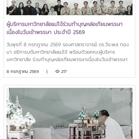
รศ. ดร.วีระพล ทองมา เท่านั้น แต่ยังเป็นอีกหนึ่งความภาคภูมิใจ
ของ มหาวิทยาลัยแม่โจ้ ประเทศไทย และเครือข่ายศิษย์เก่า
SEARCA ตลอดจนสะท้อนบทบาทของมหาวิทยาลัยแม่โจ้ในฐานะ
ผู้บริหารมหาวิทยาลัยแม่โจ้ร่วมทำบุญหล่อเทียนพรรษา
มหาวิทยาลัยด้านการเกษตรที่มุ่งสร้างองค์ความรู้ นวัตกรรม และ
เนื่องในวันเข้าพรรษา ประจำปี 2569
การพัฒนาที่ตอบโจทย์ชุมชนและสังคม พร้อมเชื่อมโยงความร่วม
มือกับสถาบันการศึกษาและเครือข่ายนานาชาติประชาคม
วันพุธที่ 8 กรกฎาคม 2569 รองศาสตราจารย์ ดร.วีระพล ทอง
มหาวิทยาลัยแม่โจ้ขอร่วมแสดงความยินดีและความภาคภูมิใจกับ
มา อธิการบดีมหาวิทยาลัยแม่โจ้ พร้อมด้วยคณะผู้บริหาร
รองศาสตราจารย์ ดร.วีระพล ทองมา อธิการบดีมหาวิทยาลัยแม่
มหาวิทยาลัย ร่วมทำบุญหล่อเทียนพรรษาเนื่องในวันเข้าพรรษา
โจ้ ในโอกาสได้รับรางวัล Outstanding SEARCA Scholarship
ประจำปี 2569 ณ อาคารแผ่พืชน์ มหาวิทยาลัยแม่โจ้
Alumni (OSSA) Awards 2026 อันทรงเกียรติรางวัลนี้เป็น
8 กรกฎาคม 2569 |
217
ประจักษ์พยานถึงความมุ่งมั่น ทุ่มเท และการอุทิศตนตลอดเส้น
ทางการทำงานเพื่อยกระดับการศึกษา พัฒนาภาคการเกษตร
เสริมสร้างความเข้มแข็งของชุมชน และขยายเครือข่ายความร่วม
มือในระดับนานาชาติ อันนำมาซึ่งการยอมรับในระดับภูมิภาค และ
สร้างชื่อเสียงและความภาคภูมิใจให้แก่มหาวิทยาลัยแม่โจ้และ
ประเทศไทย