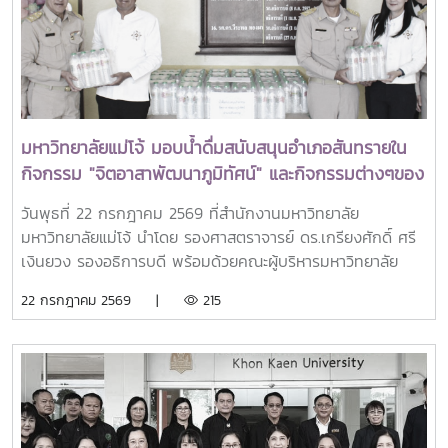
และสังคมอย่างยั่งยืนรางวัล Outstanding SEARCA
Scholarship Alumni (OSSA) จัดตั้งขึ้นเพื่อเชิดชูเกียรติศิษย์
เก่าผู้ได้รับทุนการศึกษาระดับบัณฑิตศึกษาจาก SEARCA ซึ่งได้
นำองค์ความรู้ ประสบการณ์ และศักยภาพที่ได้รับจากการศึกษา
ไปสร้างคุณประโยชน์ต่อองค์กร ชุมชน ประเทศ และภูมิภาคเอเชีย
ตะวันออกเฉียงใต้ ตลอดจนเป็นแบบอย่างที่สะท้อนค่านิยมและ
มหาวิทยาลัยแม่โจ้ มอบน้ำดื่มสนับสนุนอำเภอสันทรายใน
ปรัชญาของ SEARCA ผ่านความสำเร็จในวิชาชีพ การบริการ
กิจกรรม "จิตอาสาพัฒนาภูมิทัศน์" และกิจกรรมต่างๆของ
สาธารณะ และการอุทิศตนเพื่อส่วนรวมในปี 2026 การพิจารณา
อำเภอสันทราย
รางวัลครอบคลุมผลงานสำคัญ 4 ด้าน ได้แก่ การสอน
วันพุธที่ 22 กรกฎาคม 2569 ที่สำนักงานมหาวิทยาลัย
(Teaching) การวิจัย (Research) การบริการสาธารณะและการ
มหาวิทยาลัยแม่โจ้ นำโดย รองศาสตราจารย์ ดร.เกรียงศักดิ์ ศรี
พัฒนาชุมชน (Public Service and Community
เงินยวง รองอธิการบดี พร้อมด้วยคณะผู้บริหารมหาวิทยาลัย
Development) และธุรกิจการเกษตรและการเป็นผู้ประกอบการ
ร่วมมอบน้ำดื่มแก่ นายนพดล สุระสังวาลย์ นายอำเภอสันทราย
22 กรกฎาคม 2569 |
215
(Agribusiness and Entrepreneurship) โดยให้ความสำคัญ
จำนวน 100 แพ็ค เพื่อใช้ในกิจกรรม “จิตอาสาพัฒนาภูมิทัศน์
กับผลงานที่สามารถสร้างผลกระทบอย่างเป็นรูปธรรมต่อการ
อำเภอสันทราย จังหวัดเชียงใหม่” ซึ่งจัดขึ้นเนื่องในโอกาสวัน
พัฒนาการเกษตรและชนบทอย่างยั่งยืน โดยในปีนี้ การมอบ
สำคัญของชาติไทย เพื่อเฉลิมพระเกียรติพระบาทสมเด็จ
รางวัล OSSA Awards 2026 มีความสำคัญเป็นพิเศษ เนื่องจาก
พระเจ้าอยู่หัว เนื่องในโอกาสวันเฉลิมพระชนมพรรษา 28
จัดขึ้นในวาระเฉลิมฉลอง ครบรอบ 60 ปีของ SEARCA ซึ่งเป็น
กรกฎาคม 2569 พร้อมทั้งสนับสนุนโครงการ “ชาวเชียงใหม่ปลูก
องค์กรระดับภูมิภาคภายใต้ the Southeast Asian Ministers
ป่า รักษ์โลก เพิ่มพื้นที่สีเขียวสู่ชุมชน” แก่ผู้เข้าร่วมกิจกรรมและ