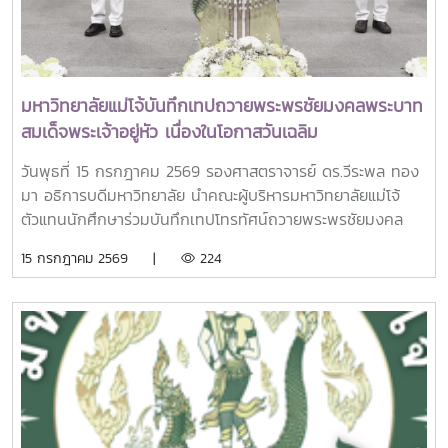
พระนางเจ้า ฯ พระบรมราชินี เพื่อเฉลิมพระเกียรติคุณที่ทรง
บริหาร รองศาสตราจารย์ ดร.วีระพล ทองมา ได้รับการยอมรับ
สร้างแรงบันดาลใจให้เกิดการพัฒนาแหล่งท่องเที่ยวเชิง
จากองค์กรและเครือข่ายทางการศึกษาทั้งในประเทศไทยและต่าง
วัฒนธรรม และขับเคลื่อนอุตสาหกรรมท่องเที่ยวไทยให้เป็นที่
ประเทศอย่างต่อเนื่อง โดยเฉพาะด้าน ภาวะผู้นำทางการศึกษา
ประจักษ์ในโอกาสนี้ ทูลเกล้าทูลกระหม่อมถวายตะกร้าบรรจุ
การพัฒนาสถาบันอุดมศึกษา และการสร้างเครือข่ายความร่วมมือ
ผลิตภัณฑ์ภูมิปัญญาท้องถิ่น “ภูมิสังคม สืบสาน รักษา ต่อยอด”
มหาวิทยาลัยแม่โจ้บันทึกเทปถวายพระพรชัยมงคลพระบาท
ระหว่างประเทศในปี ค.ศ. 2019 ท่านได้รับรางวัล 2019
แด่พระบาทสมเด็จพระเจ้าอยู่หัว และทูลเกล้าทูลกระหม่อมถวายผ้า
สมเด็จพระเจ้าอยู่หัว เนื่องในโอกาสวันเฉลิม
Outstanding UPLB Alumnus Award และ 2019 College
ซิ่นตีนจกพญาเมืองลองไทย โทนคราม ลายดอกอินทนิล จังหวัด
พระชนมพรรษา 28 กรกฎาคม 2569
Distinguished Alumnus for Educational Leadership
แพร่ แด่สมเด็จพระนางเจ้า ฯ พระบรมราชินีที่มาข่าว :
วันพุธที่ 15 กรกฎาคม 2569 รองศาสตราจารย์ ดร.วีระพล ทอง
Award ในโอกาสการเฉลิมฉลอง 101st UPLB Loyalty Day เมื่อ
https://www.matichon.co.th/royal/news_5809714
มา อธิการบดีมหาวิทยาลัย นำคณะผู้บริหารมหาวิทยาลัยแม่โจ้
วันที่ 9 ตุลาคม 2019 ซึ่งสะท้อนถึงการได้รับการยอมรับจาก
ตัวแทนนักศึกษาร่วมบันทึกเทปโทรทัศน์ถวายพระพรชัยมงคล
มหาวิทยาลัยที่ท่านสำเร็จการศึกษาในฐานะศิษย์เก่าผู้มีผลงานโดด
พระบาทสมเด็จพระปรเมนทรรามาธิบดีศรีสินทรมหาวชิราลงกรณ
เด่น โดยเฉพาะด้านภาวะผู้นำทางการศึกษาต่อมาในปี ค.ศ. 2021
15 กรกฎาคม 2569 |
224
พระวชิรเกล้าเจ้าอยู่หัว เนื่องในโอกาสวันเฉลิมพระชนมพรรษา 28
ท่านได้รับ UPLBAA Presidential Award ในงาน 103rd
กรกฎาคม 2569 เพื่อแสดงความจงรักภักดีและสำนึกในพระ
Loyalty Day and Alumni Awarding Ceremony ซึ่งจัดโดย
มหากรุณาธิคุณ ณ สถานีวิทยุโทรทัศน์แห่งประเทศไทย (NBT)
University of the Philippines Los Baños และ UPLB
จังหวัดเชียงใหม่
Alumni Association (UPLBAA) เมื่อวันที่ 10 ตุลาคม 2021
เพื่อยกย่องบทบาทและคุณูปการของท่านในฐานะศิษย์เก่าที่สร้าง
ประโยชน์ต่อวงการการศึกษาและเครือข่ายความร่วมมือในปี ค.ศ.
2022 ท่านได้รับรางวัล The 2022 Outstanding Philippine