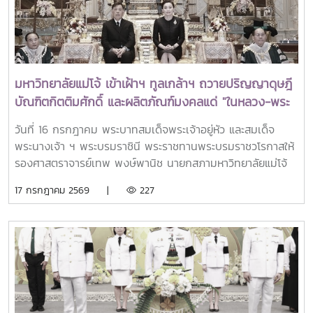
รองศาสตราจารย์ ดร.วีระพล ทองมา นับเป็นการยอมรับในระดับ
ดิจิทัล , นายธัญญา ภักดี ผู้อำนวยกองบริหารงานกลาง และ
นานาชาติต่อภาวะผู้นำและความมุ่งมั่นในการขับเคลื่อนสถาบัน
บุคลากร ให้การต้อนรับและร่วมแลกเปลี่ยนเรียนรู้
อุดมศึกษาให้เป็นกลไกสำคัญของการพัฒนาชนบท ชุมชน และ
ภาคการเกษตรอย่างยั่งยืน โดย SEARCA ยกย่องท่านในฐานะ
ผู้นำที่มีความมุ่งมั่นในการ เปลี่ยนบทบาทของการอุดมศึกษาให้
มหาวิทยาลัยแม่โจ้ เข้าเฝ้าฯ ทูลเกล้าฯ ถวายปริญญาดุษฎี
เป็นพลังขับเคลื่อนการพัฒนาชนบทและชุมชน โดยภายใต้การนำ
บัณฑิตกิตติมศักดิ์ และผลิตภัณฑ์มงคลแด่ "ในหลวง-พระ
ของท่าน มหาวิทยาลัยแม่โจ้ได้ส่งเสริมการพัฒนาการท่องเที่ยว
ราชินี"
เชิงเกษตรโดยชุมชน (Community-Based Agritourism) การ
วันที่ 16 กรกฎาคม พระบาทสมเด็จพระเจ้าอยู่หัว และสมเด็จ
เสริมสร้างความเข้มแข็งของวิสาหกิจและเศรษฐกิจท้องถิ่น การ
พระนางเจ้า ฯ พระบรมราชินี พระราชทานพระบรมราชวโรกาสให้
ส่งเสริมการใช้พลังงานหมุนเวียน ตลอดจนการขับเคลื่อนแนวคิด
รองศาสตราจารย์เทพ พงษ์พานิช นายกสภามหาวิทยาลัยแม่โจ้
การเกษตรที่ให้ความสำคัญกับคุณภาพชีวิตและความอยู่ดีมีสุข ซึ่ง
นำ คณะผู้บริหารมหาวิทยาลัย ฯ เฝ้าทูลละอองธุลีพระบาท ทูล
17 กรกฎาคม 2569 |
227
แนวทางดังกล่าวมีส่วนสำคัญในการ เสริมพลังแก่เกษตรกรและ
เกล้าทูลกระหม่อมถวายปริญญาปรัชญาดุษฎีบัณฑิตกิตติมศักดิ์
ชุมชนกลุ่มชาติพันธุ์ให้สามารถพัฒนาวิถีการดำรงชีวิตและสร้าง
สาขาวิชาการพัฒนาภูมิสังคมอย่างยั่งยืน พร้อมครุยวิทยฐานะ
รายได้อย่างยั่งยืน บนพื้นฐานของอัตลักษณ์และศักยภาพของ
แด่พระบาทสมเด็จพระเจ้าอยู่หัว เพื่อเฉลิมพระเกียรติคุณที่ทรง
ท้องถิ่น การมีส่วนร่วม ความเป็นเจ้าของ และศักดิ์ศรีของชุมชน
เชี่ยวชาญการพัฒนาประเทศ สร้างสมดุลระหว่างมิติทาง
สะท้อนถึงการเชื่อมโยงองค์ความรู้จากมหาวิทยาลัยสู่การพัฒนา
เศรษฐกิจ สังคม และสิ่งแวดล้อม กับทูลเกล้าทูลกระหม่อมถวาย
พื้นที่จริง และการสร้างผลกระทบเชิงบวกแก่สังคมอย่างเป็นรูป
ปริญญาปรัชญาดุษฎีบัณฑิตกิตติมศักดิ์ สาขาวิชาการจัดการการ
ธรรมเกียรติประวัติแห่งความเป็นผู้นำทางการศึกษาและความร่วม
ท่องเที่ยว (หลักสูตรนานาชาติ) พร้อมครุยวิทยฐานะ แด่สมเด็จ
มือระหว่างประเทศ ตลอดเส้นทางการทำงานด้านวิชาการและการ