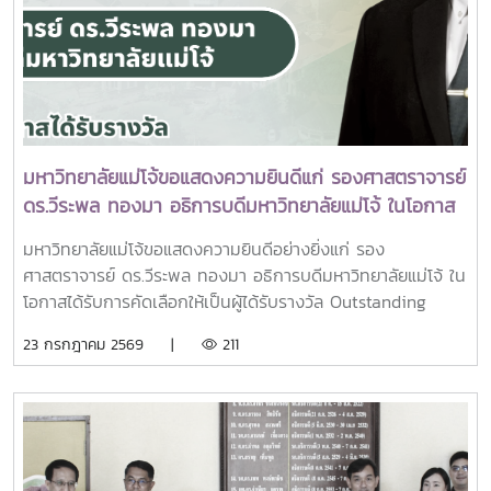
ราชสาริณีสิริพัชร มหาวัชรราชธิดา ณ พระที่นั่งพิมานรัตยา
พระบรมมหาราชวังการเข้าร่วมพิธีในครั้งนี้ นับเป็นพระ
มหากรุณาธิคุณล้นเกล้าล้นกระหม่อมแก่คณะผู้บริหาร
มหาวิทยาลัย สมาคมศิษย์เก่า และบุคลากร มหาวิทยาลัยแม่โจ้ที่ได้
ร่วมแสดงความจงรักภักดี ถวายความอาลัยและน้อมรำลึกในพระ
มหากรุณาธิคุณอย่างหาที่สุดมิได้
มหาวิทยาลัยแม่โจ้ขอแสดงความยินดีแก่ รองศาสตราจารย์
ดร.วีระพล ทองมา อธิการบดีมหาวิทยาลัยแม่โจ้ ในโอกาส
ได้รับรางวัล Outstanding SEARCA Scholarship
มหาวิทยาลัยแม่โจ้ขอแสดงความยินดีอย่างยิ่งแก่ รอง
Alumni (OSSA) Awards 2026
ศาสตราจารย์ ดร.วีระพล ทองมา อธิการบดีมหาวิทยาลัยแม่โจ้ ใน
โอกาสได้รับการคัดเลือกให้เป็นผู้ได้รับรางวัล Outstanding
SEARCA Scholarship Alumni (OSSA) Awards 2026 จาก
23 กรกฎาคม 2569 |
211
ศูนย์ภูมิภาคเอเชียตะวันออกเฉียงใต้ว่าด้วยบัณฑิตศึกษาและการ
วิจัยด้านการเกษตร หรือ Southeast Asian Regional Center
for Graduate Study and Research in Agriculture
(SEARCA) นับเป็นรางวัลเกียรติยศระดับภูมิภาคที่มอบแก่ศิษย์
เก่าทุน SEARCA ผู้มีความสำเร็จโดดเด่นทางวิชาชีพ มีภาวะผู้นำ
และสร้างคุณูปการสำคัญต่อการพัฒนาการเกษตร ชนบท ชุมชน