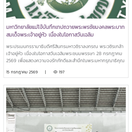
Alumni ด้าน Education and Academic Leadership จาก
สมาคมนักเรียนเก่าฟิลิปปินส์ในพระบรมราชูปถัมภ์ (The
Philippines Alumni Association Under the Patronage of
His Majesty the King) เพื่อเชิดชูเกียรติในฐานะศิษย์เก่า
มหาวิทยาลัยแม่โจ้บันทึกเทปถวายพระพรชัยมงคลพระบาท
ฟิลิปปินส์ผู้มีผลงานโดดเด่นด้านการศึกษาและภาวะผู้นำทาง
สมเด็จพระเจ้าอยู่หัว เนื่องในโอกาสวันเฉลิม
วิชาการ รวมถึงบทบาทสำคัญในการส่งเสริมและเชื่อมโยงความ
พระชนมพรรษา 28 กรกฎาคม 2569
ร่วมมือระหว่างประเทศ โดยเฉพาะระหว่างสถาบันอุดมศึกษาใน
พระปรเมนทรรามาธิบดีศรีสินทรมหาวชิราลงกรณ พระวชิรเกล้า
ภูมิภาคเอเชียตะวันออกเฉียงใต้เกียรติประวัติเหล่านี้สะท้อนถึงเส้น
เจ้าอยู่หัว เนื่องในโอกาสวันเฉลิมพระชนมพรรษา 28 กรกฎาคม
ทางแห่งความมุ่งมั่นในการนำความรู้และประสบการณ์จากการ
2569 เพื่อแสดงความจงรักภักดีและสำนึกในพระมหากรุณาธิคุณ
ศึกษาไปพัฒนาสถาบันการศึกษา สังคม และชุมชน ตลอดจน
ณ สถานีวิทยุโทรทัศน์แห่งประเทศไทย (NBT) จังหวัดเชียงใหม่
สร้างเครือข่ายความร่วมมือทางวิชาการในระดับนานาชาติอย่างต่อ
15 กรกฎาคม 2569 |
197
เนื่องอีกหนึ่งความภาคภูมิใจของมหาวิทยาลัยแม่โจ้และ
ประเทศไทยการได้รับ Outstanding SEARCA Scholarship
Alumni (OSSA) Awards 2026 จึงถือเป็นอีกหนึ่งเกียรติยศ
สำคัญที่ต่อยอดจากการได้รับการยอมรับในระดับนานาชาติของ
รศ. ดร.วีระพล ทองมา และสะท้อนถึงความต่อเนื่องของผลงาน
ด้าน ภาวะผู้นำทางการศึกษา การพัฒนาการเกษตรและชนบท
การพัฒนาชุมชน และการสร้างความร่วมมือระดับภูมิภาคและ
นานาชาติรางวัลครั้งนี้มิได้เป็นเพียงความสำเร็จส่วนบุคคลของ