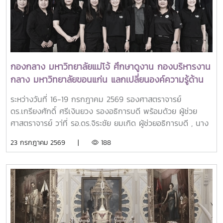
of Education (SEAMEO) และมีบทบาทสำคัญในการพัฒนา
ประชาชนที่มาใช้บริการ
ศักยภาพบุคลากร ส่งเสริมการศึกษาและการวิจัย ตลอดจนสร้าง
เครือข่ายความร่วมมือเพื่อการพัฒนาการเกษตรและชนบทใน
ภูมิภาคเอเชียตะวันออกเฉียงใต้มาอย่างต่อเนื่องจากศิษย์เก่าทุน
DAAD–SEARCA สู่ผู้นำมหาวิทยาลัยด้านการเกษตรรอง
ศาสตราจารย์ ดร.วีระพล ทองมา เป็นศิษย์เก่าของ University
กองกลาง มหาวิทยาลัยแม่โจ้ ศึกษาดูงาน กองบริหารงาน
of the Philippines Los Baños (UPLB) ประเทศฟิลิปปินส์
กลาง มหาวิทยาลัยขอนแก่น แลกเปลี่ยนองค์ความรู้ด้าน
โดยได้รับทุนการศึกษาระดับปริญญาเอกจาก German
AI เพื่อยกระดับการบริหารจัดการองค์กรสมัยใหม่ และแลก
Academic Exchange Service (DAAD)–SEARCA
ระหว่างวันที่ 16-19 กรกฎาคม 2569 รองศาสตราจารย์
เปลี่ยนเรียนรู้ด้านการประยุกต์ใช้ AI ในการปฎิบัติงาน
Scholarship และสำเร็จการศึกษาระดับ Doctor of Philosophy
ดร.เกรียงศักดิ์ ศรีเงินยวง รองอธิการบดี พร้อมด้วย ผู้ช่วย
(Ph.D.) in Extension Education จาก University of the
ศาสตราจารย์ วา่ที่ รอ.ดร.จิระชัย ยมเกิด ผู้ช่วยอธิการบดี , นาง
Philippines Los Baños ในปี ค.ศ. 2001ประสบการณ์ทาง
พัชรี คำรินทร์ ผู้อำนวยการกองกลาง , หัวหน้างาน และบุคลากร
23 กรกฎาคม 2569 |
188
วิชาการและการสร้างเครือข่ายความร่วมมือระหว่างประเทศในช่วง
กองกลางเข้าโครงการการศึกษาดูงานและพัฒนาองค์ความรู้ด้าน
การศึกษาที่ UPLB ได้เป็นส่วนสำคัญในการหล่อหลอมแนวคิด
ปัญญาประดิษฐ์ (Artificial Intelligence : AI) เพื่อยกระดับ
ด้านการพัฒนาการศึกษา การเกษตร และชุมชน ตลอดจนการ
การบริหารจัดการองค์กรสมัยใหม่ และแลกเปลี่ยนเรียนรู้ด้านการ
สร้างความร่วมมือระหว่างสถาบันอุดมศึกษา ซึ่งต่อมาได้ถูกนำมา
ประยุกต์ใช้ AI ในการปฎิบัติงาน ณ กองบริหารงานกลาง
ขยายผลอย่างต่อเนื่องตลอดเส้นทางการทำงานและการบริหาร
สำนักงานอธิการบดี มหาวิทยาลัยขอนแก่นในโอกาสนี้ได้รับเกียรติ
มหาวิทยาลัยSEARCA ยกย่องภาวะผู้นำเพื่อการพัฒนาชนบทและ
จาก รองศาสตราจารย์ ดร.ภัทรวิทย์ พลพินิจ รองอธิการบดีฝ่าย
ชุมชนอย่างยั่งยืนการได้รับรางวัล OSSA Awards 2026 ของ
ทรัพยากรบุคคล , ดร.กิตติ์ เธียรธโนปจัย ผู้ช่วยอธิการบดีฝ่าย