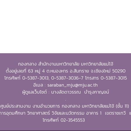
กองกลาง สำนักงานมหาวิทยาลัย มหาวิทยาลัยแม่โจ้
ตั้งอยู่เลขที่ 63 หมู่ 4 ต.หนองหาร อ.สันทราย จ.เชียงใหม่ 50290
โทรศัพท์ 0-5387-3013, 0-5387-3036-7 โทรสาร 0-5387-3015
อีเมล : saraban_mju@mju.ac.th
ผู้ดูแลเว็บไซต์ : นางลัดดาวรรณ บำรุงกาญจน์
.
ศูนย์ประสานงาน งานอำนวยการ กองกลาง มหาวิทยาลัยแม่โจ้ (ชั้น 11)
ารอุดมศึกษา วิทยาศาสตร์ วิจัยและนวัตกรรม อาคาร 1 เขตราชเทว
โทรศัพท์ 02-3545553