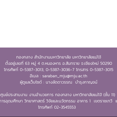
กองกลาง สำนักงานมหาวิทยาลัย มหาวิทยาลัยแม่โจ้
ตั้งอยู่เลขที่ 63 หมู่ 4 ต.หนองหาร อ.สันทราย จ.เชียงใหม่ 50290
โทรศัพท์ 0-5387-3013, 0-5387-3036-7 โทรสาร 0-5387-3015
อีเมล : saraban_mju@mju.ac.th
ผู้ดูแลเว็บไซต์ : นางลัดดาวรรณ บำรุงกาญจน์
.
ศูนย์ประสานงาน งานอำนวยการ กองกลาง มหาวิทยาลัยแม่โจ้ (ชั้น 11)
ารอุดมศึกษา วิทยาศาสตร์ วิจัยและนวัตกรรม อาคาร 1 เขตราชเทว
โทรศัพท์ 02-3545553