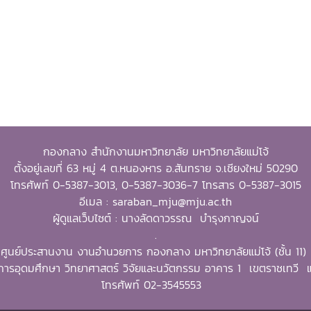
กองกลาง สำนักงานมหาวิทยาลัย มหาวิทยาลัยแม่โจ้
ตั้งอยู่เลขที่ 63 หมู่ 4 ต.หนองหาร อ.สันทราย จ.เชียงใหม่ 50290
โทรศัพท์ 0-5387-3013, 0-5387-3036-7 โทรสาร 0-5387-3015
อีเมล : saraban_mju@mju.ac.th
ผู้ดูแลเว็บไซต์ : นางลัดดาวรรณ บำรุงกาญจน์
.
ศูนย์ประสานงาน งานอำนวยการ กองกลาง มหาวิทยาลัยแม่โจ้ (ชั้น 11)
ารอุดมศึกษา วิทยาศาสตร์ วิจัยและนวัตกรรม อาคาร 1 เขตราชเทว
โทรศัพท์ 02-3545553